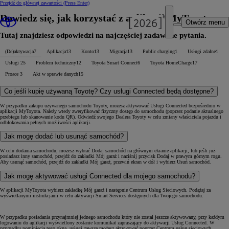
Przejdź do głównej zawartości
(Press Enter)
Dowiedz się, jak korzystać z aplikacji MyToyota
Otwórz menu
Tutaj znajdziesz odpowiedzi na najczęściej zadawane pytania.
(De)aktywacja
7
Aplikacja
13
Konto
13
Migracja
13
Public charging
1
Usługi zdalne
1
Usługi
25
Problem techniczny
12
Toyota Smart Connect
6
Toyota HomeCharge
17
Proace
3
Akt w sprawie danych
15
Co jeśli kupię używaną Toyotę? Czy usługi Connected będą dostępne?
W przypadku zakupu używanego samochodu Toyoty, możesz aktywować Usługi Connected bezpośrednio w
aplikacji MyToyota. Należy wtedy zweryfikować fizyczny dostęp do samochodu (poprzez podanie aktualnego
przebiegu lub skanowanie kodu QR). Odwiedź swojego Dealera Toyoty w celu zmiany właściciela pojazdu i
odblokowania pełnych możliwości aplikacji.
Jak mogę dodać lub usunąć samochód?
W celu dodania samochodu, możesz wybrać Dodaj samochód na głównym ekranie aplikacji, lub jeśli już
posiadasz inny samochód, przejdź do zakładki Mój garaż i naciśnij przycisk Dodaj w prawym górnym rogu.
Aby usunąć samochód, przejdź do zakładki Mój garaż, przewiń ekran w dół i wybierz Usuń samochód.
Jak mogę aktywować usługi Connected dla mojego samochodu?
W aplikacji MyToyota wybierz zakładkę Mój garaż i następnie Centrum Usług Sieciowych. Podążaj za
wyświetlanymi instrukcjami w celu aktywacji Smart Services dostępnych dla Twojego samochodu.
W przypadku posiadania przynajmniej jednego samochodu który nie został jeszcze aktywowany, przy każdym
logowaniu do aplikacji wyświetlony zostanie komunikat zapraszający do aktywacji Usług Connected. W
przypadku pominięcia tego okna, usługi zawsze możesz aktywować poprzez Centrum usług sieciowych.