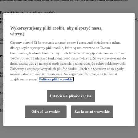
Po więcej informacji, sprawdź nasz poradnik.
Uwaga: podczas aktywacji konieczne jest zaakceptowanie Warunków Korzystania oraz zapoznanie się z Polityką
Prywatności.
Wykorzystujemy pliki cookie, aby ulepszyć naszą
Jak mogę dezaktywować usługi Connected?
witrynę
Jeśli chcesz na stałe wyłączyć Usługi Connected w aplikacji MyToyota, wybierz odpowiedni samochód z
Chcemy ułatwić Ci korzystanie z naszej strony i usprawnić świadczenie usług,
zakładki Mój garaż i przechodząc do Centrum usług sieciowych.
dlatego wykorzystujemy pliki cookie, które są umieszczane na Twoim
komputerze, telefonie komórkowym lub tablecie. Pomagają one nam zrozumieć
Podążaj z wyświetlanymi instrukcjami w celu dezaktywacji usług.
Twoje potrzeby i ulepszać funkcjonalność naszej witryny. Są wykorzystywane do
dostarczania usług i narzędzi osób trzecich, a także służą do celów reklamowych.
Gdzie mogę sprawdzić moje aktywne subskrypcje?
Zalecamy akceptację wszystkich plików cookie. Jeżeli nie wyrażasz na to zgody,
Możesz sprawdzić Twoje aktywne i nieaktywne subskrypcje otwierając Centrum usług sieciowych w zakładce
możesz łatwo zmienić ich ustawienia. Szczegółowe informacje na ten temat
Mój garaż.
znajdziesz w naszej
Polityce plików cookie.
Gdzie mogą sprawdzić warunki korzystania?
Możesz sprawdzić Warunki Korzystania przez Portal Ochrony Prywatności na Twoim koncie.
Ustawienia plików cookie
Gdzie mogę sprawdzić informację o ochronie prywatności?
Możesz sprawdzić Politykę Prywatności przez Portal Ochrony Prywatności na twoim koncie.
Odrzuć wszystkie
Zaakceptuj wszystkie