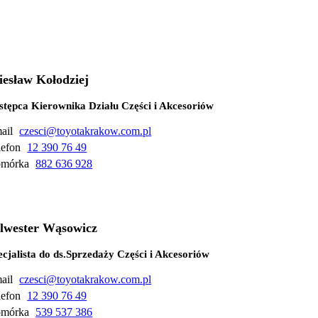
esław Kołodziej
stępca Kierownika Działu Części i Akcesoriów
ail
czesci@toyotakrakow.com.pl
lefon
12 390 76 49
mórka
882 636 928
lwester Wąsowicz
ecjalista do ds.Sprzedaży Części i Akcesoriów
ail
czesci@toyotakrakow.com.pl
lefon
12 390 76 49
mórka
539 537 386