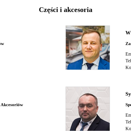
Części i akcesoria
Wi
iów
Za
Em
Te
Ko
Sy
i Akcesoriów
Sp
Em
Te
Ko