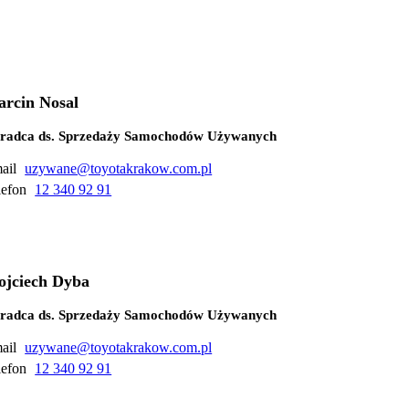
rcin Nosal
radca ds. Sprzedaży Samochodów Używanych
ail
uzywane@toyotakrakow.com.pl
lefon
12 340 92 91
jciech Dyba
radca ds. Sprzedaży Samochodów Używanych
ail
uzywane@toyotakrakow.com.pl
lefon
12 340 92 91