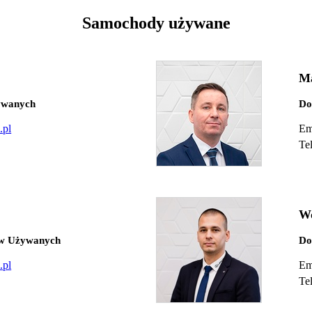
Samochody używane
Ma
ywanych
Do
.pl
Em
Te
Wo
ów Używanych
Do
.pl
Em
Te