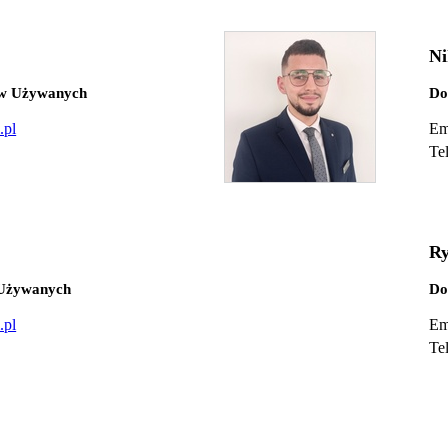
Ni
ów Używanych
Do
.pl
Em
Te
Ry
 Używanych
Do
.pl
Em
Te