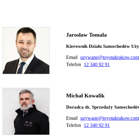
Jarosław Tomala
Kierownik Działu Samochodów Uż
Email
uzywane@toyotakrakow.com
Telefon
12 340 92 91
Michał Kowalik
Doradca ds. Sprzedaży Samochod
Email
uzywane@toyotakrakow.com
Telefon
12 340 92 91