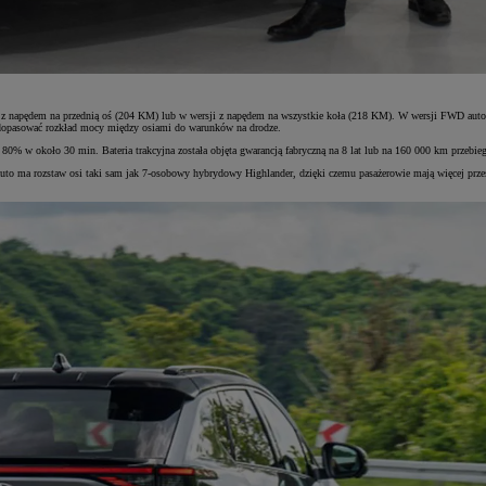
 z napędem na przednią oś (204 KM) lub w wersji z napędem na wszystkie koła (218 KM). W wersji FWD aut
 i dopasować rozkład mocy między osiami do warunków na drodze.
80% w około 30 min. Bateria trakcyjna została objęta gwarancją fabryczną na 8 lat lub na 160 000 km prz
ma rozstaw osi taki sam jak 7-osobowy hybrydowy Highlander, dzięki czemu pasażerowie mają więcej przestrz