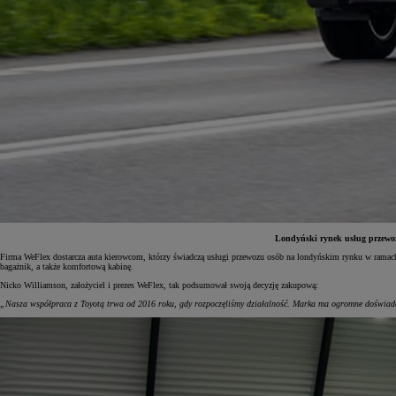
Londyński rynek usług przewozu
Firma WeFlex dostarcza auta kierowcom, którzy świadczą usługi przewozu osób na londyńskim rynku w ramach n
bagażnik, a także komfortową kabinę.
Od
81 900 zł
Nicko Williamson, założyciel i prezes WeFlex, tak podsumował swoją decyzję zakupową:
Yaris Cross
„Nasza współpraca z Toyotą trwa od 2016 roku, gdy rozpoczęliśmy działalność. Marka ma ogromne doświadczen
HYBRID