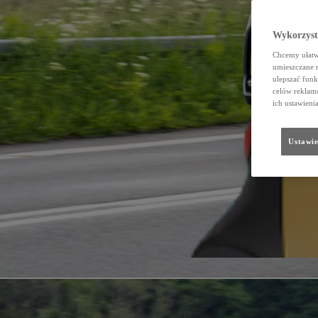
Wykorzystu
Chcemy ułatwi
umieszczane 
ulepszać funk
celów reklamo
ich ustawieni
Ustawie