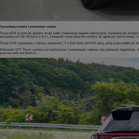
Sprawdzona bateria i przestronne wnętrze
Toyota bZ4X to pierwszy globalny model marki z bateryjnym napędem elektrycznym. Samochód jest dostępne
przyspiesza od 0 do 100 km/h w 6,9 s, a komputer steruje pracą obu silników, by ograniczyć zużycie energii
Toyotę bZ4X wyposażono w baterię o pojemności 71,4 kWh brutto (64 kWh netto), którą można naładować do 
Elektryczny SUV Toyoty wyróżnia się komfortowym i przestronnym wnętrzem oraz pojemnym bagażnikiem. Auto 
przewozu osób oraz kierowcy.