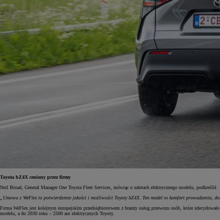
Toyota bZ4X ceniony przez firmy
Neil Broad, General Manager One Toyota Fleet Services, mówiąc o zaletach elektrycznego modelu, podkreślił:
„Umowa z WeFlex to potwierdzenie jakości i możliwości Toyoty bZ4X. Ten model to komfort prowadzenia, dob
Firma WeFlex jest kolejnym europejskim przedsiębiorstwem z branży usług przewozu osób, które zdecydowało s
modelu, a do 2030 roku – 2500 aut elektrycznych Toyoty.