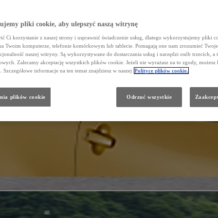
jemy pliki cookie, aby ulepszyć naszą witrynę
ć Ci korzystanie z naszej strony i usprawnić świadczenie usług, dlatego wykorzystujemy pliki co
na Twoim komputerze, telefonie komórkowym lub tablecie. Pomagają one nam zrozumieć Twoje 
cjonalność naszej witryny. Są wykorzystywane do dostarczania usług i narzędzi osób trzecich, a 
wych. Zalecamy akceptację wszystkich plików cookie. Jeżeli nie wyrażasz na to zgody, możesz 
a. Szczegółowe informacje na ten temat znajdziesz w naszej
Polityce plików cookie.
nia plików cookie
Odrzuć wszystkie
Zaakcept