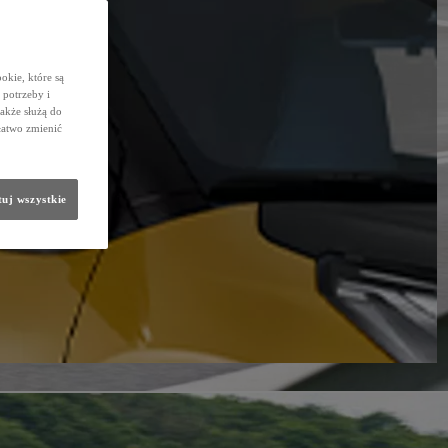
okie, które są
potrzeby i
także służą do
łatwo zmienić
uj wszystkie