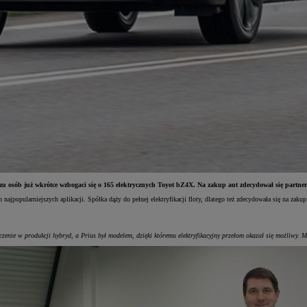
 osób już wkrótce wzbogaci się o 165 elektrycznych Toyot bZ4X. Na zakup aut zdecydował się partner
ajpopularniejszych aplikacji. Spółka dąży do pełnej elektryfikacji floty, dlatego też zdecydowała się na za
ie w produkcji hybryd, a Prius był modelem, dzięki któremu elektryfikacyjny przełom okazał się możliwy. Mo