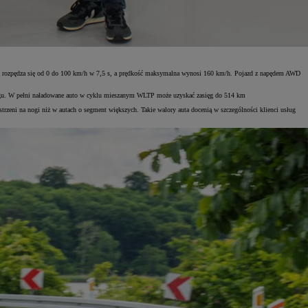
o rozpędza się od 0 do 100 km/h w 7,5 s, a prędkość maksymalna wynosi 160 km/h. Pojazd z napędem AWD
ebiegu. W pełni naładowane auto w cyklu mieszanym WLTP może uzyskać zasięg do 514 km
eni na nogi niż w autach o segment większych. Takie walory auta docenią w szczególności klienci usług