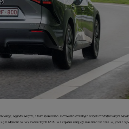
re osiągi, wygodne wnętrze, a także sprawdzone i niezawodne technologie naszych zelektryfikowanych napęd
ię na włączenie do floty modelu Toyota bZ4X. W listopadzie ubiegłego roku francuska firma G7, jeden z najwi