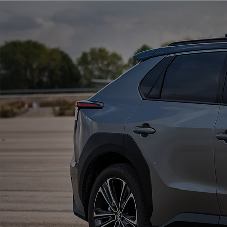
Od
105 300 zł
Corolla Hatchback
HYBRID