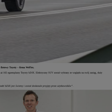
 flotowy Toyoty – firma WeFlex.
kup aż 165 egzemplarzy Toyoty bZ4X. Elektryczny SUV został wybrany ze względu na swój zasięg, duży
del bZ4X jest świetny i został doskonale przyjęty przez użytkowników”.