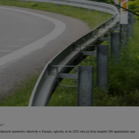
ów”.
ększych operatorów taksówek w Europie, ogłosiła, że do 2025 roku jej flotę uzupełni 500 egzemplarzy tego