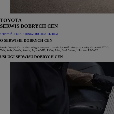
TOYOTA
SERWIS DOBRYCH CEN
SPRAWDŹ OFERTĘ
SKONTAKTUJ SIĘ Z DILEREM
O SERWISIE DOBRYCH CEN
Serwis Dobrych Cen to oferta usług w rozsądnych cenach. Sprawdź i skorzystaj z usług dla modeli AYGO,
Yaris, Auris, Corolla, Avensis, Toyota C‑HR, RAV4, Prius, Land Cruiser, Hilux oraz PROACE.
USŁUGI SERWISU DOBRYCH CEN