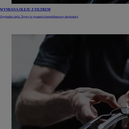
WYMIANA OLEJU Z FILTREM
Oryginalne części Toyoty to gwarancja bezproblemowej eksploatacji