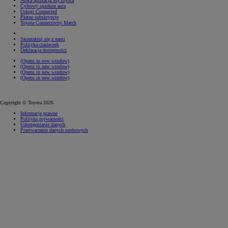
Nowa aplikacja MyToyota
Cyfrowy opiekun auta
Usługi Connected
Płatne subskrypcje
Toyota Connectivity Match
Skontaktuj się z nami
Polityka ciasteczek
Deklaracja dostępności
(Opens in new window)
(Opens in new window)
(Opens in new window)
(Opens in new window)
Copyright © Toyota 2026
Informacje prawne
Polityka prywatności
Udostępnianie danych
Przetwarzanie danych osobowych