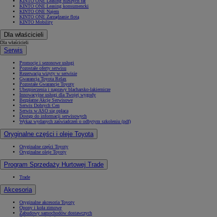
KINTO ONE Leasing niższych rat
KINTO ONE Leasing konsumencki
KINTO ONE Najem
KINTO ONE Zarządzanie flotą
KINTO Mobility
Dla właścicieli
Dla właścicieli
Serwis
Promocje i sezonowe usługi
Pozostałe oferty serwisu
Rezerwacja wizyty w serwisie
Gwarancja Toyota Relax
Pozostałe Gwarancje Toyoty
Ubezpieczenia i naprawy blacharsko-lakiernicze
Innowacyjne usługi dla Twojej wygody
Bezpłatne Akcje Serwisowe
Serwis Dobrych Cen
Serwis w ASO się opłaca
Dostęp do informacji serwisowych
Wykaz wydanych zaświadczeń o odbytym szkoleniu (pdf)
Oryginalne części i oleje Toyota
Oryginalne części Toyoty
Oryginalne oleje Toyoty
Program Sprzedaży Hurtowej Trade
Trade
Akcesoria
Oryginalne akcesoria Toyoty
Opony i koła zimowe
Zabudowy samochodów dostawczych