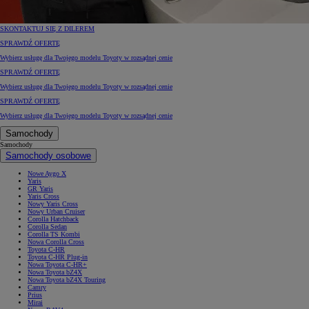
SKONTAKTUJ SIĘ Z DILEREM
SPRAWDŹ OFERTĘ
Wybierz usługę dla Twojego modelu Toyoty w rozsądnej cenie
SPRAWDŹ OFERTĘ
Wybierz usługę dla Twojego modelu Toyoty w rozsądnej cenie
SPRAWDŹ OFERTĘ
Wybierz usługę dla Twojego modelu Toyoty w rozsądnej cenie
Samochody
Samochody
Samochody osobowe
Nowe Aygo X
Yaris
GR Yaris
Yaris Cross
Nowy Yaris Cross
Nowy Urban Cruiser
Corolla Hatchback
Corolla Sedan
Corolla TS Kombi
Nowa Corolla Cross
Toyota C-HR
Toyota C-HR Plug-in
Nowa Toyota C-HR+
Nowa Toyota bZ4X
Nowa Toyota bZ4X Touring
Camry
Prius
Mirai