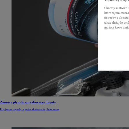
Chcemy ułatwić Ci 
które są umieszcz
potrzeby i ulepsza
także służą do ce
możesz łatwo zmien
Zimowy płyn do spryskiwaczy Toyoty
Przyjemny zapach, wysoka skuteczność, brak smug