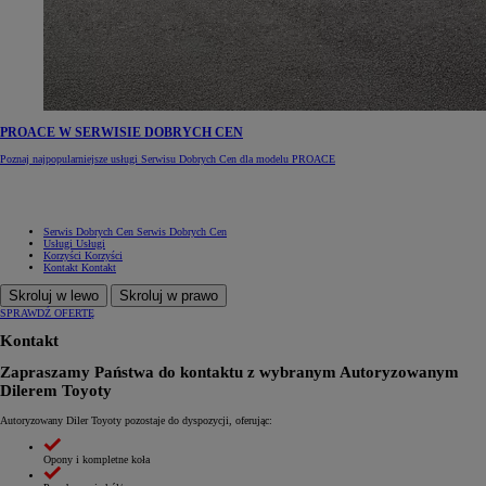
PROACE W SERWISIE DOBRYCH CEN
Poznaj najpopularniejsze usługi Serwisu Dobrych Cen dla modelu PROACE
Serwis Dobrych Cen
Serwis Dobrych Cen
Usługi
Usługi
Korzyści
Korzyści
Kontakt
Kontakt
Skroluj w lewo
Skroluj w prawo
SPRAWDŹ OFERTĘ
Kontakt
Zapraszamy Państwa do kontaktu z wybranym Autoryzowanym
Dilerem Toyoty
Autoryzowany Diler Toyoty pozostaje do dyspozycji, oferując:
Opony i kompletne koła