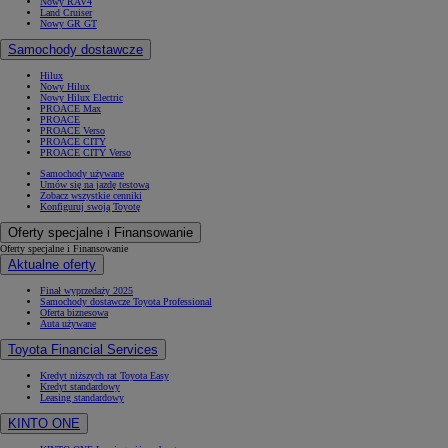
Nowy RAV4
Land Cruiser
Nowy GR GT
Samochody dostawcze
Hilux
Nowy Hilux
Nowy Hilux Electric
PROACE Max
PROACE
PROACE Verso
PROACE CITY
PROACE CITY Verso
Samochody używane
Umów się na jazdę testową
Zobacz wszystkie cenniki
Konfiguruj swoją Toyotę
Oferty specjalne i Finansowanie
Oferty specjalne i Finansowanie
Aktualne oferty
Finał wyprzedaży 2025
Samochody dostawcze Toyota Professional
Oferta biznesowa
Auta używane
Toyota Financial Services
Kredyt niższych rat Toyota Easy
Kredyt standardowy
Leasing standardowy
KINTO ONE