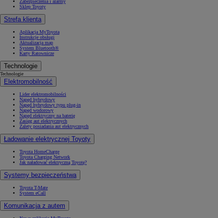
Zabezpieczenia i alarmy
Sklep Toyoty
Strefa klienta
Aplikacja MyToyota
Instrukcje obsługi
Aktualizacja map
System Bluetooth®
Karty Ratownicze
Technologie
Technologie
Elektromobilność
Lider elektromobilności
Napęd hybrydowy
Napęd hybrydowy typu plug-in
Napęd wodorowy
Napęd elektryczny na baterię
Zasięg aut elektrycznych
Zalety posiadania aut elektrycznych
Ładowanie elektrycznej Toyoty
Toyota HomeCharge
Toyota Charging Network
Jak naładować elektryczną Toyotę?
Systemy bezpieczeństwa
Toyota T-Mate
System eCall
Komunikacja z autem