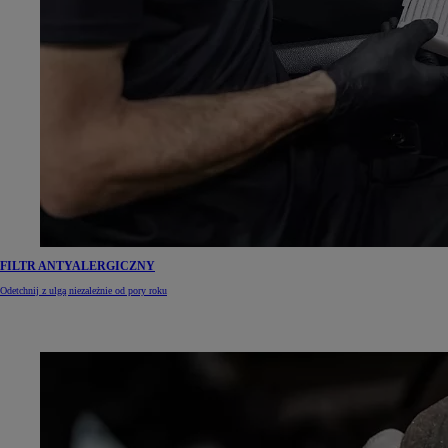
FILTR ANTYALERGICZNY
Odetchnij z ulgą niezależnie od pory roku