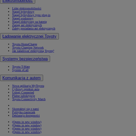
Elektromobilność
Lider elektromobilności
Napęd hybrydowy
Napęd hybrydowy typu plug-in
Napęd wodorowy
Napęd elektryczny na baterię
Zasięg aut elektrycznych
Zalety posiadania aut elektrycznych
Ładowanie elektrycznej Toyoty
Toyota HomeCharge
Toyota Charging Network
Jak naładować elektryczną Toyotę?
Systemy bezpieczeństwa
Toyota T-Mate
System eCall
Komunikacja z autem
Nowa aplikacja MyToyota
Cyfrowy opiekun auta
Usługi Connected
Płatne subskrypcje
Toyota Connectivity Match
Skontaktuj się z nami
Polityka ciasteczek
Deklaracja dostępności
(Opens in new window)
(Opens in new window)
(Opens in new window)
(Opens in new window)