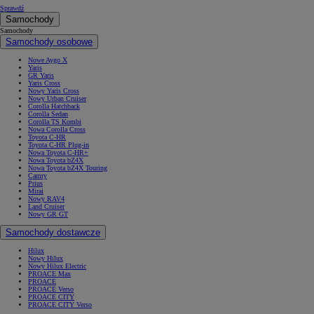
Sprawdź
Samochody
Samochody
Samochody osobowe
Nowe Aygo X
Yaris
GR Yaris
Yaris Cross
Nowy Yaris Cross
Nowy Urban Cruiser
Corolla Hatchback
Corolla Sedan
Corolla TS Kombi
Nowa Corolla Cross
Toyota C-HR
Toyota C-HR Plug-in
Nowa Toyota C-HR+
Nowa Toyota bZ4X
Nowa Toyota bZ4X Touring
Camry
Prius
Mirai
Nowy RAV4
Land Cruiser
Nowy GR GT
Samochody dostawcze
Hilux
Nowy Hilux
Nowy Hilux Electric
PROACE Max
PROACE
PROACE Verso
PROACE CITY
PROACE CITY Verso