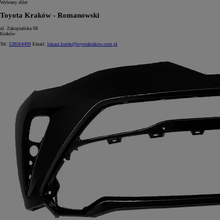
Wybrany diler
Toyota Kraków - Romanowski
ul. Zakopiańska 68
Kraków
Tel:
538564499
Email:
lukasz.kurek@toyotakrakow.com.pl