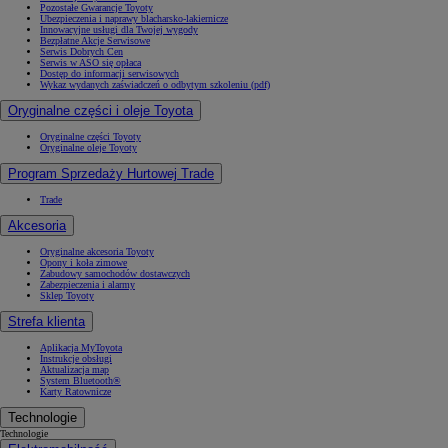
Pozostałe Gwarancje Toyoty
Ubezpieczenia i naprawy blacharsko-lakiernicze
Innowacyjne usługi dla Twojej wygody
Bezpłatne Akcje Serwisowe
Serwis Dobrych Cen
Serwis w ASO się opłaca
Dostęp do informacji serwisowych
Wykaz wydanych zaświadczeń o odbytym szkoleniu (pdf)
Oryginalne części i oleje Toyota
Oryginalne części Toyoty
Oryginalne oleje Toyoty
Program Sprzedaży Hurtowej Trade
Trade
Akcesoria
Oryginalne akcesoria Toyoty
Opony i koła zimowe
Zabudowy samochodów dostawczych
Zabezpieczenia i alarmy
Sklep Toyoty
Strefa klienta
Aplikacja MyToyota
Instrukcje obsługi
Aktualizacja map
System Bluetooth®
Karty Ratownicze
Technologie
Technologie