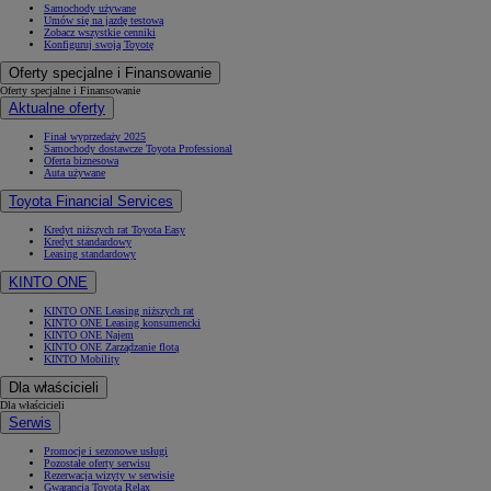
Samochody używane
Umów się na jazdę testową
Zobacz wszystkie cenniki
Konfiguruj swoją Toyotę
Oferty specjalne i Finansowanie
Oferty specjalne i Finansowanie
Aktualne oferty
Finał wyprzedaży 2025
Samochody dostawcze Toyota Professional
Oferta biznesowa
Auta używane
Toyota Financial Services
Kredyt niższych rat Toyota Easy
Kredyt standardowy
Leasing standardowy
KINTO ONE
KINTO ONE Leasing niższych rat
KINTO ONE Leasing konsumencki
KINTO ONE Najem
KINTO ONE Zarządzanie flotą
KINTO Mobility
Dla właścicieli
Dla właścicieli
Serwis
Promocje i sezonowe usługi
Pozostałe oferty serwisu
Rezerwacja wizyty w serwisie
Gwarancja Toyota Relax