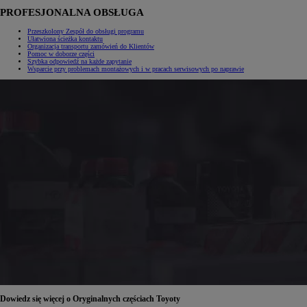
PROFESJONALNA OBSŁUGA
Przeszkolony Zespół do obsługi programu
Ułatwiona ścieżka kontaktu
Organizacja transportu zamówień do Klientów
Pomoc w doborze części
Szybka odpowiedź na każde zapytanie
Wsparcie przy problemach montażowych i w pracach serwisowych po naprawie
Dowiedz się więcej o Oryginalnych częściach Toyoty