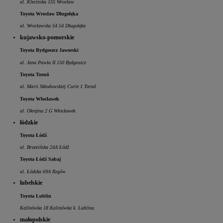
ul. Klecińska 155 Wrocław
Toyota Wrocław Długołęka
ul. Wrocławska 54 54 Długołęka
kujawsko-pomorskie
Toyota Bydgoszcz Jaworski
al. Jana Pawła II 150 Bydgoszcz
Toyota Toruń
ul. Marii Skłodowskiej Curie 1 Toruń
Toyota Włocławek
ul. Okrężna 2 G Włocławek
łódzkie
Toyota Łódź
ul. Brzezińska 24A Łódź
Toyota Łódź Sabaj
ul. Łódzka 69A Rzgów
lubelskie
Toyota Lublin
Kalinówka 18 Kalinówka k. Lublina
małopolskie