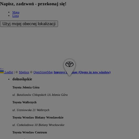
Napisz, zadzwoń - przekonaj się!
Mapa
Lista
Użyj mojej obecnej lokalizacji
+
−
Leaflet
|
©
Mapbox
©
OpenStreetMap
Improve this map
(Opens in new window)
dolnośląskie
Toyota Jelenia Góra
ul. Batalionów Chłopskich 1A Jelenia Góra
Toyota Wałbrzych
ul. Uczniowska 21 Wałbrzych
Toyota Wrocław Bielany Wrocławskie
ul. Czekoladowa 10 Bielany Wrocławskie
Toyota Wrocław Centrum