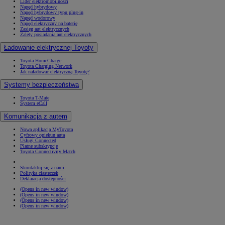
Lider elektromobilności
Napęd hybrydowy
Napęd hybrydowy typu plug-in
Napęd wodorowy
Napęd elektryczny na baterię
Zasięg aut elektrycznych
Zalety posiadania aut elektrycznych
Ładowanie elektrycznej Toyoty
Toyota HomeCharge
Toyota Charging Network
Jak naładować elektryczną Toyotę?
Systemy bezpieczeństwa
Toyota T-Mate
System eCall
Komunikacja z autem
Nowa aplikacja MyToyota
Cyfrowy opiekun auta
Usługi Connected
Płatne subskrypcje
Toyota Connectivity Match
Skontaktuj się z nami
Polityka ciasteczek
Deklaracja dostępności
(Opens in new window)
(Opens in new window)
(Opens in new window)
(Opens in new window)