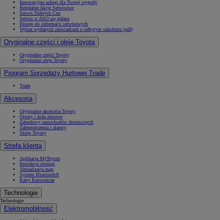
Innowacyjne usługi dla Twojej wygody
Bezpłatne Akcje Serwisowe
Serwis Dobrych Cen
Serwis w ASO się opłaca
Dostęp do informacji serwisowych
Wykaz wydanych zaświadczeń o odbytym szkoleniu (pdf)
Oryginalne części i oleje Toyota
Oryginalne części Toyoty
Oryginalne oleje Toyoty
Program Sprzedaży Hurtowej Trade
Trade
Akcesoria
Oryginalne akcesoria Toyoty
Opony i koła zimowe
Zabudowy samochodów dostawczych
Zabezpieczenia i alarmy
Sklep Toyoty
Strefa klienta
Aplikacja MyToyota
Instrukcje obsługi
Aktualizacja map
System Bluetooth®
Karty Ratownicze
Technologie
Technologie
Elektromobilność