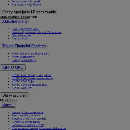
Zobacz wszystkie cenniki
Konfiguruj swoją Toyotę
Oferty specjalne i Finansowanie
Oferty specjalne i Finansowanie
Aktualne oferty
Finał wyprzedaży 2025
Samochody dostawcze Toyota Professional
Oferta biznesowa
Auta używane
Toyota Financial Services
Kredyt niższych rat Toyota Easy
Kredyt standardowy
Leasing standardowy
KINTO ONE
KINTO ONE Leasing niższych rat
KINTO ONE Leasing konsumencki
KINTO ONE Najem
KINTO ONE Zarządzanie flotą
KINTO Mobility
Dla właścicieli
Dla właścicieli
Serwis
Promocje i sezonowe usługi
Pozostałe oferty serwisu
Rezerwacja wizyty w serwisie
Gwarancja Toyota Relax
Pozostałe Gwarancje Toyoty
Ubezpieczenia i naprawy blacharsko-lakiernicze