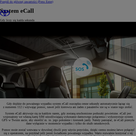
Przejdź do głównej zawartości
(Press Enter)
System eCall
Gdy liczy się każda sekunda
Gdy dojdzie do poważnego wypadku system eCall oszczędza cenne sekundy automatycznie łącząc się
z numerem 112 i wzywając pomoc, nawet jeśli kierowca ani żaden z pasażerów nie są w stanie tego zrobić.
System eCall aktywuje się za każdym razem, gdy zostaną uruchomione poduszki powietrzne. eCall jest
wyposażony we własną kartę SIM umożliwiającą wykonanie darmowego połączenia i wykorzystuje system
GPS w Twoim aucie, aby określić m. in. jego położenie i kierunek jazdy. Należy pamiętać, że eCall przesyła
dane wyłącznie w momencie wypadku i tylko do służb ratunkowych.
Pomoc może zostać wezwana w dowolnej chwili przy użyciu przycisku, dzięki czemu możesz łatwo połączyć
się z operatorem, na przykład jeśli jesteś świadkiem poważnego wypadku. Warto rozważnie korzystać z tej