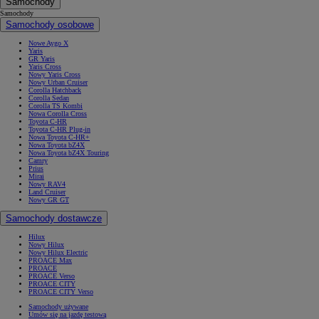
Samochody
Samochody
Samochody osobowe
Nowe Aygo X
Yaris
GR Yaris
Yaris Cross
Nowy Yaris Cross
Nowy Urban Cruiser
Corolla Hatchback
Corolla Sedan
Corolla TS Kombi
Nowa Corolla Cross
Toyota C-HR
Toyota C-HR Plug-in
Nowa Toyota C-HR+
Nowa Toyota bZ4X
Nowa Toyota bZ4X Touring
Camry
Prius
Mirai
Nowy RAV4
Land Cruiser
Nowy GR GT
Samochody dostawcze
Hilux
Nowy Hilux
Nowy Hilux Electric
PROACE Max
PROACE
PROACE Verso
PROACE CITY
PROACE CITY Verso
Samochody używane
Umów się na jazdę testową