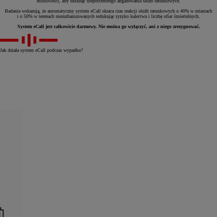
możliwości, aby uniknąć niepotrzebnego angażowania służb ratunkowych.
Badania wskazują, że automatyczny system eCall skraca czas reakcji służb ratunkowych o 40% w miastach
i o 50% w terenach niezurbanizowanych redukując ryzyko kalectwa i liczbę ofiar śmiertelnych.
System eCall jest całkowicie darmowy. Nie można go wyłączyć, ani z niego zrezygnować.
Jak działa system eCall podczas wypadku?