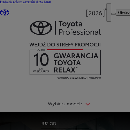
Przejdź do głównej zawartości
(Press Enter)
Otwór
WEJDŹ DO STREFY PROMOCJI
Wybierz model:
JUŻ OD