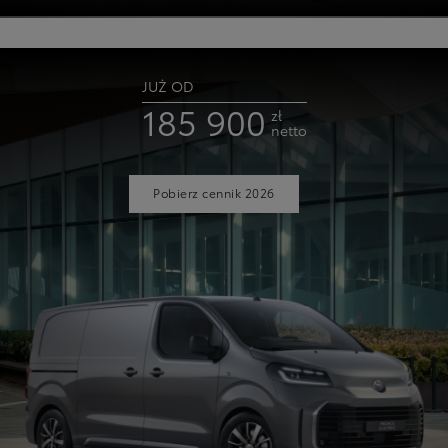
JUŻ OD
185 900
zł
netto
Pobierz cennik 2026