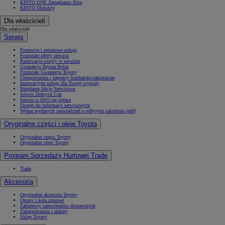
KINTO ONE Zarządzanie flotą
KINTO Mobility
Dla właścicieli
Dla właścicieli
Serwis
Promocje i sezonowe usługi
Pozostałe oferty serwisu
Rezerwacja wizyty w serwisie
Gwarancja Toyota Relax
Pozostałe Gwarancje Toyoty
Ubezpieczenia i naprawy blacharsko-lakiernicze
Innowacyjne usługi dla Twojej wygody
Bezpłatne Akcje Serwisowe
Serwis Dobrych Cen
Serwis w ASO się opłaca
Dostęp do informacji serwisowych
Wykaz wydanych zaświadczeń o odbytym szkoleniu (pdf)
Oryginalne części i oleje Toyota
Oryginalne części Toyoty
Oryginalne oleje Toyoty
Program Sprzedaży Hurtowej Trade
Trade
Akcesoria
Oryginalne akcesoria Toyoty
Opony i koła zimowe
Zabudowy samochodów dostawczych
Zabezpieczenia i alarmy
Sklep Toyoty