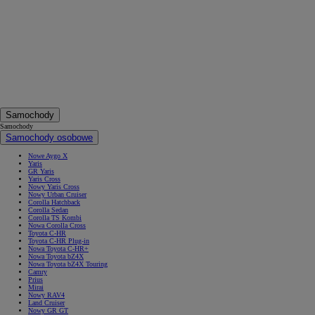
Samochody
Samochody
Samochody osobowe
Nowe Aygo X
Yaris
GR Yaris
Yaris Cross
Nowy Yaris Cross
Nowy Urban Cruiser
Corolla Hatchback
Corolla Sedan
Corolla TS Kombi
Nowa Corolla Cross
Toyota C-HR
Toyota C-HR Plug-in
Nowa Toyota C-HR+
Nowa Toyota bZ4X
Nowa Toyota bZ4X Touring
Camry
Prius
Mirai
Nowy RAV4
Land Cruiser
Nowy GR GT