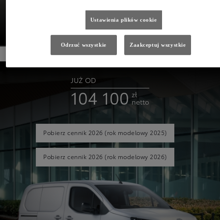
ELECTRIC
Ustawienia plików cookie
SZCZEGÓŁY
Odrzuć wszystkie
Zaakceptuj wszystkie
JUŻ OD
104 100
zł
netto
Pobierz cennik 2026
(rok modelowy 2025)
Pobierz cennik 2026
(rok modelowy 2026)