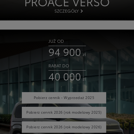
PROACE VERSO
SZCZEGÓŁY
JUŻ OD
94 900
zł
RABAT DO
40 000
zł
Pobierz cennik - Wyprzedaż 2025
Pobierz cennik 2026
(rok modelowy 2025)
Pobierz cennik 2026
(rok modelowy 2026)