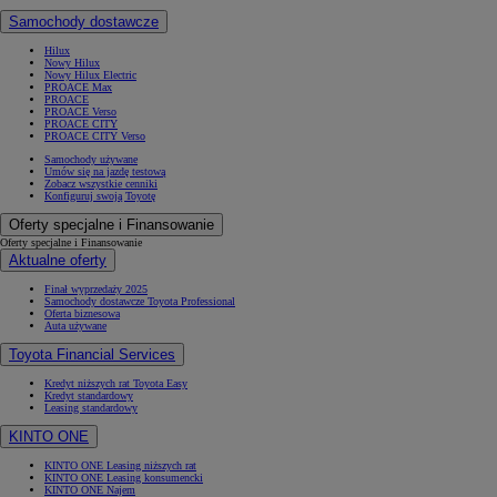
Samochody dostawcze
Hilux
Nowy Hilux
Nowy Hilux Electric
PROACE Max
PROACE
PROACE Verso
PROACE CITY
PROACE CITY Verso
Samochody używane
Umów się na jazdę testową
Zobacz wszystkie cenniki
Konfiguruj swoją Toyotę
Oferty specjalne i Finansowanie
Oferty specjalne i Finansowanie
Aktualne oferty
Finał wyprzedaży 2025
Samochody dostawcze Toyota Professional
Oferta biznesowa
Auta używane
Toyota Financial Services
Kredyt niższych rat Toyota Easy
Kredyt standardowy
Leasing standardowy
KINTO ONE
KINTO ONE Leasing niższych rat
KINTO ONE Leasing konsumencki
KINTO ONE Najem