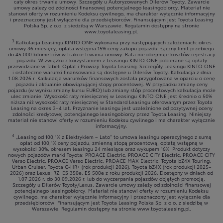
cały okres trwania umowy. Szczegóły u Autoryzowanych Dilerów Toyoty. Zawarcie
umowy zależy od zdolności finansowej potencjalnego leasingobiorcy. Materiał nie
stanowi oferty w rozumieniu Kodeksu cywilnego, ma charakter wyłącznie informacyjny
i przeznaczony jest wyłącznie dla przedsiębiorców. Finansującym jest Toyota Leasing
Polska Sp. z o.o. z siedzibą w Warszawie. Regulamin dostępny na stronie
www.toyotaleasing.pl.
3
Kalkulacja Leasingu KINTO ONE wykonana przy następujących założeniach: okres
umowy 36 miesięcy, opłata wstępna 15% ceny zakupu pojazdu. Łączny limit przebiegu
do 45 000 kilometrów w trakcie trwania umowy. Rata nie obejmuje kosztów rejestracji
pojazdu. W związku z korzystaniem z Leasingu KINTO ONE pobierane są opłaty
przewidziane w Tabeli Opłat i Prowizji Toyota Leasing. Szczegóły Leasingu KINTO ONE
i ostateczne warunki finansowania są dostępne u Dilerów Toyoty. Kalkulacja z dnia
1.08.2026 r. Kalkulacja warunków finansowych została przygotowana w oparciu o cenę
pojazdu i aktualnie obowiązującej stopy procentowej. W przypadku zmiany ceny
pojazdu (w wyniku zmiany kursu EURO) lub zmiany stóp procentowych kalkulacja może
ulec zmianie. Wysokość raty miesięcznej w Leasingu KINTO ONE jest średnio o 50%
niższa niż wysokość raty miesięcznej w Standard Leasingu oferowanym przez Toyota
Leasing na okres 3–4 lat. Przyznanie leasingu jest uzależnione od pozytywnej oceny
zdolności kredytowej potencjalnego leasingobiorcy przez Toyota Leasing. Niniejszy
materiał nie stanowi oferty w rozumieniu Kodeksu cywilnego i ma charakter wyłącznie
informacyjny.
4
„Leasing od 100,1% z Elektrykiem – Lato” to umowa leasingu operacyjnego z sumą
opłat od 100,1% ceny pojazdu, zmienną stopą procentową, opłatą wstępną w
wysokości 30%, okresem leasingu 24 miesiące oraz wykupem 16%. Produkt dotyczy
nowych pojazdów marki Toyota: PROACE Electric, PROACE CITY Electric, PROACE CITY
Verso Electric, PROACE Verso Electric, PROACE MAX Electric, Toyota bZ4X Touring,
Urban Cruiser, Toyota C-HR+ (rok produkcji 2026), Toyota bZ4X (rok produkcji 2025–
2026) oraz Lexus: RZ, ES 350e, ES 500e z roku produkcji 2026. Dostępny w dniach od
1.07.2026 r. do 30.09.2026 r. lub do wyczerpania pojazdów objętych promocją.
Szczegóły u Dilerów Toyoty/Lexus. Zawarcie umowy zależy od zdolności finansowej
potencjalnego leasingobiorcy. Materiał nie stanowi oferty w rozumieniu Kodeksu
cywilnego, ma charakter wyłącznie informacyjny i przeznaczony jest wyłącznie dla
przedsiębiorców. Finansującym jest Toyota Leasing Polska Sp. z o.o. z siedzibą w
Warszawie. Regulamin dostępny na stronie www.toyotaleasing.pl.