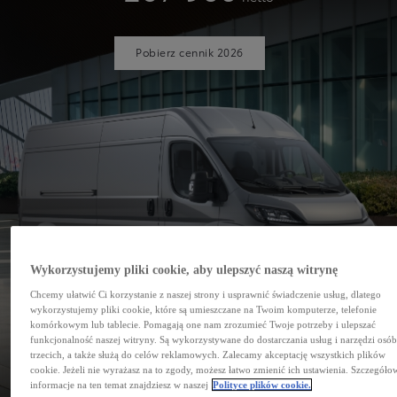
Pobierz cennik 2026
Wykorzystujemy pliki cookie, aby ulepszyć naszą witrynę
Chcemy ułatwić Ci korzystanie z naszej strony i usprawnić świadczenie usług, dlatego
wykorzystujemy pliki cookie, które są umieszczane na Twoim komputerze, telefonie
komórkowym lub tablecie. Pomagają one nam zrozumieć Twoje potrzeby i ulepszać
funkcjonalność naszej witryny. Są wykorzystywane do dostarczania usług i narzędzi osó
trzecich, a także służą do celów reklamowych. Zalecamy akceptację wszystkich plików
PROACE MAX
cookie. Jeżeli nie wyrażasz na to zgody, możesz łatwo zmienić ich ustawienia. Szczegóło
informacje na ten temat znajdziesz w naszej
Polityce plików cookie.