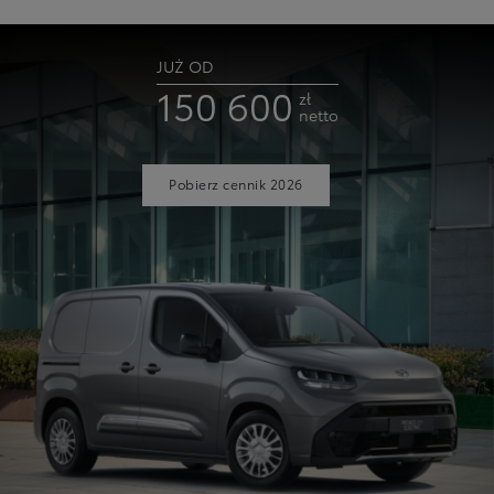
JUŻ OD
150 600
zł
netto
Pobierz cennik 2026