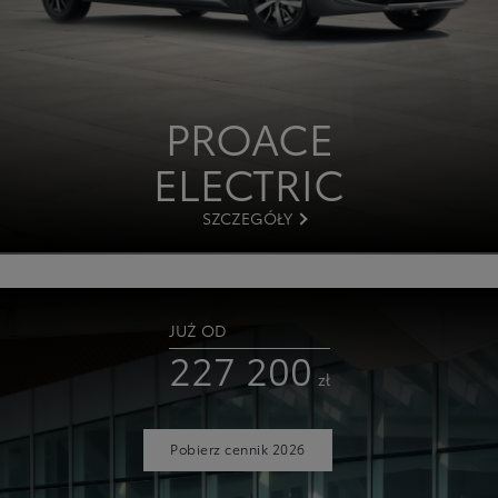
PROACE
ELECTRIC
SZCZEGÓŁY
JUŻ OD
227 200
zł
Pobierz cennik 2026