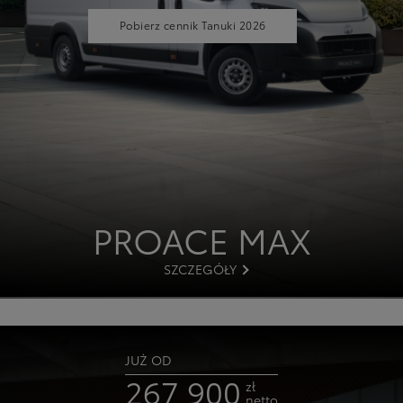
Pobierz cennik Tanuki 2026
PROACE MAX
SZCZEGÓŁY
JUŻ OD
267 900
zł
netto