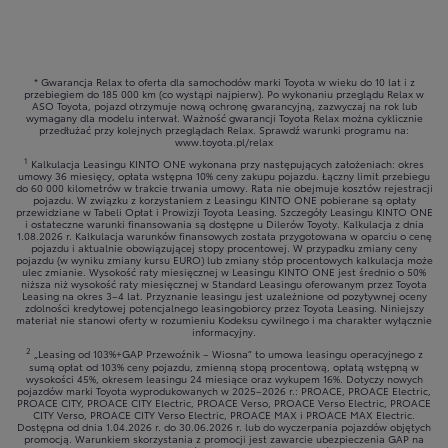
* Gwarancja Relax to oferta dla samochodów marki Toyota w wieku do 10 lat i z
przebiegiem do 185 000 km (co wystąpi najpierw). Po wykonaniu przeglądu Relax w
ASO Toyota, pojazd otrzymuje nową ochronę gwarancyjną, zazwyczaj na rok lub
wymagany dla modelu interwał. Ważność gwarancji Toyota Relax można cyklicznie
przedłużać przy kolejnych przeglądach Relax. Sprawdź warunki programu na:
www.toyota.pl/relax
1
Kalkulacja Leasingu KINTO ONE wykonana przy następujących założeniach: okres
umowy 36 miesięcy, opłata wstępna 10% ceny zakupu pojazdu. Łączny limit przebiegu
do 60 000 kilometrów w trakcie trwania umowy. Rata nie obejmuje kosztów rejestracji
pojazdu. W związku z korzystaniem z Leasingu KINTO ONE pobierane są opłaty
przewidziane w Tabeli Opłat i Prowizji Toyota Leasing. Szczegóły Leasingu KINTO ONE
i ostateczne warunki finansowania są dostępne u Dilerów Toyoty. Kalkulacja z dnia
1.08.2026 r. Kalkulacja warunków finansowych została przygotowana w oparciu o cenę
pojazdu i aktualnie obowiązującej stopy procentowej. W przypadku zmiany ceny
pojazdu (w wyniku zmiany kursu EURO) lub zmiany stóp procentowych kalkulacja może
ulec zmianie. Wysokość raty miesięcznej w Leasingu KINTO ONE jest średnio o 50%
niższa niż wysokość raty miesięcznej w Standard Leasingu oferowanym przez Toyota
Leasing na okres 3–4 lat. Przyznanie leasingu jest uzależnione od pozytywnej oceny
zdolności kredytowej potencjalnego leasingobiorcy przez Toyota Leasing. Niniejszy
materiał nie stanowi oferty w rozumieniu Kodeksu cywilnego i ma charakter wyłącznie
informacyjny.
2
„Leasing od 103%+GAP Przewoźnik – Wiosna” to umowa leasingu operacyjnego z
sumą opłat od 103% ceny pojazdu, zmienną stopą procentową, opłatą wstępną w
wysokości 45%, okresem leasingu 24 miesiące oraz wykupem 16%. Dotyczy nowych
pojazdów marki Toyota wyprodukowanych w 2025–2026 r.: PROACE, PROACE Electric,
PROACE CITY, PROACE CITY Electric, PROACE Verso, PROACE Verso Electric, PROACE
CITY Verso, PROACE CITY Verso Electric, PROACE MAX i PROACE MAX Electric.
Dostępna od dnia 1.04.2026 r. do 30.06.2026 r. lub do wyczerpania pojazdów objętych
promocją. Warunkiem skorzystania z promocji jest zawarcie ubezpieczenia GAP na