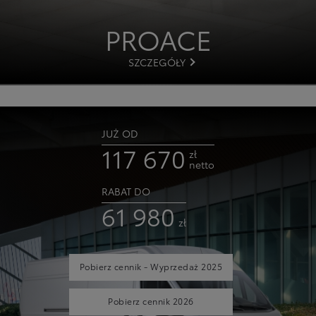
PROACE
SZCZEGÓŁY
JUŻ OD
117 670
zł
netto
RABAT DO
61 980
zł
Pobierz cennik - Wyprzedaż 2025
Pobierz cennik 2026