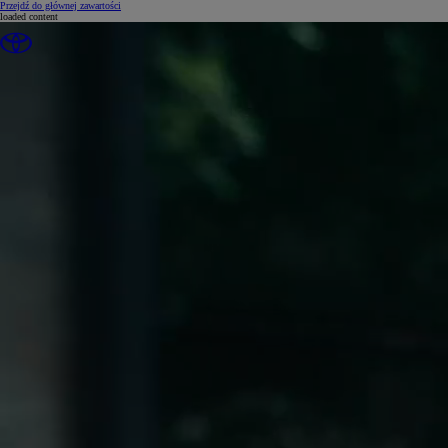
(Press Enter)
Przejdź do głównej zawartości
loaded content