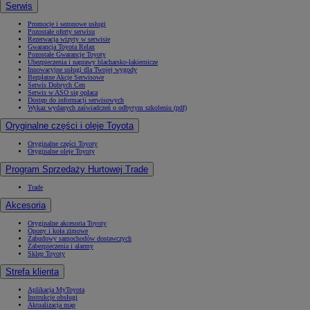
Serwis
Promocje i sezonowe usługi
Pozostałe oferty serwisu
Rezerwacja wizyty w serwisie
Gwarancja Toyota Relax
Pozostałe Gwarancje Toyoty
Ubezpieczenia i naprawy blacharsko-lakiernicze
Innowacyjne usługi dla Twojej wygody
Bezpłatne Akcje Serwisowe
Serwis Dobrych Cen
Serwis w ASO się opłaca
Dostęp do informacji serwisowych
Wykaz wydanych zaświadczeń o odbytym szkoleniu (pdf)
Oryginalne części i oleje Toyota
Oryginalne części Toyoty
Oryginalne oleje Toyoty
Program Sprzedaży Hurtowej Trade
Trade
Akcesoria
Oryginalne akcesoria Toyoty
Opony i koła zimowe
Zabudowy samochodów dostawczych
Zabezpieczenia i alarmy
Sklep Toyoty
Strefa klienta
Aplikacja MyToyota
Instrukcje obsługi
Aktualizacja map