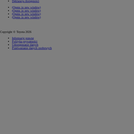
Deklaracja dostępności
(Opens in new window)
(Opens in new window)
(Opens in new window)
(Opens in new window)
Copyright © Toyota 2026
Informacje prawne
Polityka prywatności
Udostępnianie danych
Przetwarzanie danych osobowych