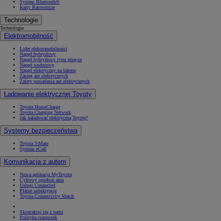
System Bluetooth®
Karty Ratownicze
Technologie
Technologie
Elektromobilność
Lider elektromobilności
Napęd hybrydowy
Napęd hybrydowy typu plug-in
Napęd wodorowy
Napęd elektryczny na baterię
Zasięg aut elektrycznych
Zalety posiadania aut elektrycznych
Ładowanie elektrycznej Toyoty
Toyota HomeCharge
Toyota Charging Network
Jak naładować elektryczną Toyotę?
Systemy bezpieczeństwa
Toyota T-Mate
System eCall
Komunikacja z autem
Nowa aplikacja MyToyota
Cyfrowy opiekun auta
Usługi Connected
Płatne subskrypcje
Toyota Connectivity Match
Skontaktuj się z nami
Polityka ciasteczek