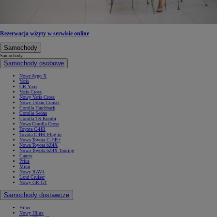
Rezerwacja wizyty w serwisie online
Samochody
Samochody
Samochody osobowe
Nowe Aygo X
Yaris
GR Yaris
Yaris Cross
Nowy Yaris Cross
Nowy Urban Cruiser
Corolla Hatchback
Corolla Sedan
Corolla TS Kombi
Nowa Corolla Cross
Toyota C-HR
Toyota C-HR Plug-in
Nowa Toyota C-HR+
Nowa Toyota bZ4X
Nowa Toyota bZ4X Touring
Camry
Prius
Mirai
Nowy RAV4
Land Cruiser
Nowy GR GT
Samochody dostawcze
Hilux
Nowy Hilux