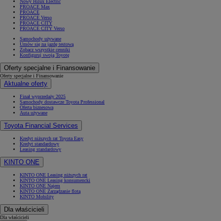
Nowy Hilux Electric
PROACE Max
PROACE
PROACE Verso
PROACE CITY
PROACE CITY Verso
Samochody używane
Umów się na jazdę testową
Zobacz wszystkie cenniki
Konfiguruj swoją Toyotę
Oferty specjalne i Finansowanie
Oferty specjalne i Finansowanie
Aktualne oferty
Finał wyprzedaży 2025
Samochody dostawcze Toyota Professional
Oferta biznesowa
Auta używane
Toyota Financial Services
Kredyt niższych rat Toyota Easy
Kredyt standardowy
Leasing standardowy
KINTO ONE
KINTO ONE Leasing niższych rat
KINTO ONE Leasing konsumencki
KINTO ONE Najem
KINTO ONE Zarządzanie flotą
KINTO Mobility
Dla właścicieli
Dla właścicieli