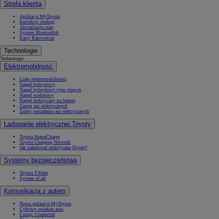
Strefa klienta
Aplikacja MyToyota
Instrukcje obsługi
Aktualizacja map
System Bluetooth®
Karty Ratownicze
Technologie
Technologie
Elektromobilność
Lider elektromobilności
Napęd hybrydowy
Napęd hybrydowy typu plug-in
Napęd wodorowy
Napęd elektryczny na baterię
Zasięg aut elektrycznych
Zalety posiadania aut elektrycznych
Ładowanie elektrycznej Toyoty
Toyota HomeCharge
Toyota Charging Network
Jak naładować elektryczną Toyotę?
Systemy bezpieczeństwa
Toyota T-Mate
System eCall
Komunikacja z autem
Nowa aplikacja MyToyota
Cyfrowy opiekun auta
Usługi Connected