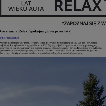
Gwarancja Relax. Spokojna głowa przez lata!
Umów się na serwis
*Oferta dla samochodów marki Toyota w wieku do 10 lat i z przebiegiem do 185 000 km (co wystąpi
najpierw). Po wykonaniu przeglądu Relax w ASO Toyota, pojazd otrzyma nową ochronę gwarancyjną,
zazwyczaj na rok lub wymagany dla modelu interwał. Ważność gwarancji Toyota Relax może być cyklicznie
przedłużana przy kolejnych przeglądach Relax. Gwarancja Toyota Relax nie jest przedłużeniem gwarancji
fabrycznej, obowiązuje ona na odrębnych zasadach określonych w warunkach programu.