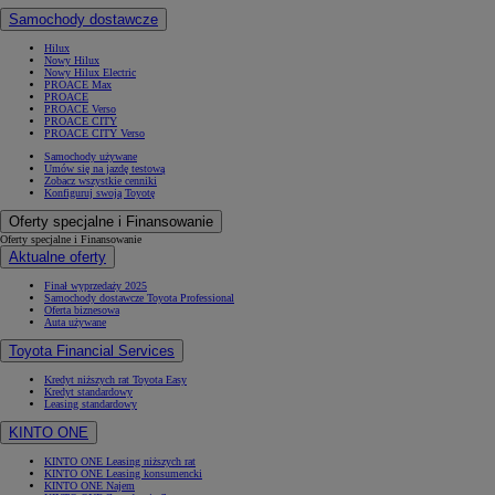
Samochody dostawcze
Hilux
Nowy Hilux
Nowy Hilux Electric
PROACE Max
PROACE
PROACE Verso
PROACE CITY
PROACE CITY Verso
Samochody używane
Umów się na jazdę testową
Zobacz wszystkie cenniki
Konfiguruj swoją Toyotę
Oferty specjalne i Finansowanie
Oferty specjalne i Finansowanie
Aktualne oferty
Finał wyprzedaży 2025
Samochody dostawcze Toyota Professional
Oferta biznesowa
Auta używane
Toyota Financial Services
Kredyt niższych rat Toyota Easy
Kredyt standardowy
Leasing standardowy
KINTO ONE
KINTO ONE Leasing niższych rat
KINTO ONE Leasing konsumencki
KINTO ONE Najem