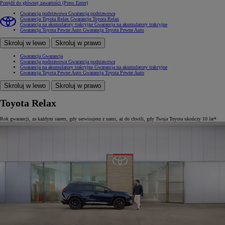
Przejdź do głównej zawartości
(Press Enter)
Gwarancja podstawowa
Gwarancja podstawowa
Gwarancja Toyota Relax
Gwarancja Toyota Relax
Gwarancja na akumulatory trakcyjne
Gwarancja na akumulatory trakcyjne
Gwarancja Toyota Pewne Auto
Gwarancja Toyota Pewne Auto
Skroluj w lewo
Skroluj w prawo
Gwarancja
Gwarancja
Gwarancja podstawowa
Gwarancja podstawowa
Gwarancja na akumulatory trakcyjne
Gwarancja na akumulatory trakcyjne
Gwarancja Toyota Pewne Auto
Gwarancja Toyota Pewne Auto
Skroluj w lewo
Skroluj w prawo
Toyota Relax
Rok gwarancji, za każdym razem, gdy serwisujesz z nami, aż do chwili, gdy Twoja Toyota ukończy 10 lat*