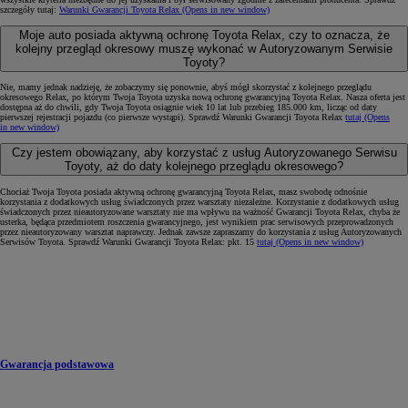
szczegóły tutaj:
Warunki Gwarancji Toyota Relax
(Opens in new window)
Moje auto posiada aktywną ochronę Toyota Relax, czy to oznacza, że
kolejny przegląd okresowy muszę wykonać w Autoryzowanym Serwisie
Toyoty?
Nie, mamy jednak nadzieję, że zobaczymy się ponownie, abyś mógł skorzystać z kolejnego przeglądu
okresowego Relax, po którym Twoja Toyota uzyska nową ochronę gwarancyjną Toyota Relax. Nasza oferta jest
dostępna aż do chwili, gdy Twoja Toyota osiągnie wiek 10 lat lub przebieg 185.000 km, licząc od daty
pierwszej rejestracji pojazdu (co pierwsze wystąpi). Sprawdź Warunki Gwarancji Toyota Relax
tutaj
(Opens
in new window)
Czy jestem obowiązany, aby korzystać z usług Autoryzowanego Serwisu
Toyoty, aż do daty kolejnego przeglądu okresowego?
Chociaż Twoja Toyota posiada aktywną ochronę gwarancyjną Toyota Relax, masz swobodę odnośnie
korzystania z dodatkowych usług świadczonych przez warsztaty niezależne. Korzystanie z dodatkowych usług
świadczonych przez nieautoryzowane warsztaty nie ma wpływu na ważność Gwarancji Toyota Relax, chyba że
usterka, będąca przedmiotem roszczenia gwarancyjnego, jest wynikiem prac serwisowych przeprowadzonych
przez nieautoryzowany warsztat naprawczy. Jednak zawsze zapraszamy do korzystania z usług Autoryzowanych
Serwisów Toyota. Sprawdź Warunki Gwarancji Toyota Relax: pkt. 15
tutaj
(Opens in new window)
Gwarancja podstawowa