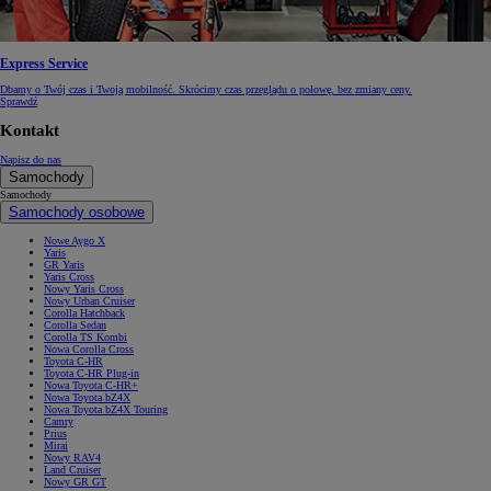
Express Service
Dbamy o Twój czas i Twoją mobilność. Skrócimy czas przeglądu o połowę, bez zmiany ceny.
Sprawdź
Kontakt
Napisz do nas
Samochody
Samochody
Samochody osobowe
Nowe Aygo X
Yaris
GR Yaris
Yaris Cross
Nowy Yaris Cross
Nowy Urban Cruiser
Corolla Hatchback
Corolla Sedan
Corolla TS Kombi
Nowa Corolla Cross
Toyota C-HR
Toyota C-HR Plug-in
Nowa Toyota C-HR+
Nowa Toyota bZ4X
Nowa Toyota bZ4X Touring
Camry
Prius
Mirai
Nowy RAV4
Land Cruiser
Nowy GR GT