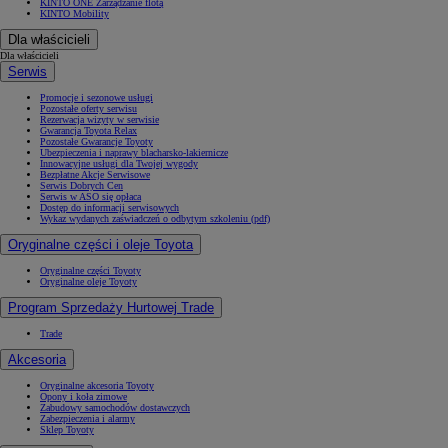
KINTO ONE Zarządzanie flotą
KINTO Mobility
Dla właścicieli
Dla właścicieli
Serwis
Promocje i sezonowe usługi
Pozostałe oferty serwisu
Rezerwacja wizyty w serwisie
Gwarancja Toyota Relax
Pozostałe Gwarancje Toyoty
Ubezpieczenia i naprawy blacharsko-lakiernicze
Innowacyjne usługi dla Twojej wygody
Bezpłatne Akcje Serwisowe
Serwis Dobrych Cen
Serwis w ASO się opłaca
Dostęp do informacji serwisowych
Wykaz wydanych zaświadczeń o odbytym szkoleniu (pdf)
Oryginalne części i oleje Toyota
Oryginalne części Toyoty
Oryginalne oleje Toyoty
Program Sprzedaży Hurtowej Trade
Trade
Akcesoria
Oryginalne akcesoria Toyoty
Opony i koła zimowe
Zabudowy samochodów dostawczych
Zabezpieczenia i alarmy
Sklep Toyoty