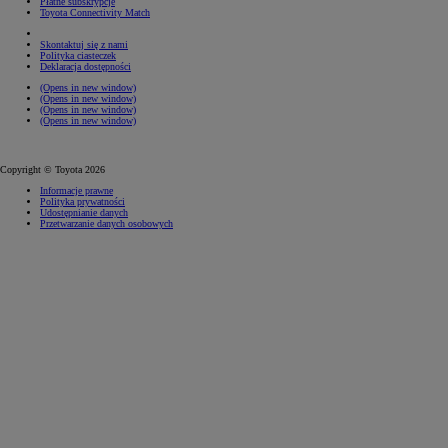
Płatne subskrypcje
Toyota Connectivity Match
Skontaktuj się z nami
Polityka ciasteczek
Deklaracja dostępności
(Opens in new window)
(Opens in new window)
(Opens in new window)
(Opens in new window)
Copyright © Toyota 2026
Informacje prawne
Polityka prywatności
Udostępnianie danych
Przetwarzanie danych osobowych