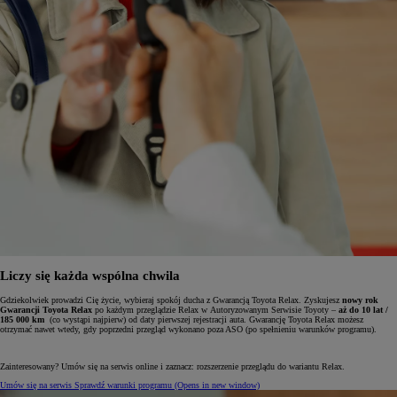
Liczy się każda wspólna chwila
Gdziekolwiek prowadzi Cię życie, wybieraj spokój ducha z Gwarancją Toyota Relax. Zyskujesz
nowy rok
Gwarancji Toyota Relax
po każdym przeglądzie Relax w Autoryzowanym Serwisie Toyoty –
aż do 10 lat /
185 000 km
(co wystąpi najpierw) od daty pierwszej rejestracji auta. Gwarancję Toyota Relax możesz
otrzymać nawet wtedy, gdy poprzedni przegląd wykonano poza ASO (po spełnieniu warunków programu).
Zainteresowany? Umów się na serwis online i zaznacz: rozszerzenie przeglądu do wariantu Relax.
Umów się na serwis
Sprawdź warunki programu
(Opens in new window)