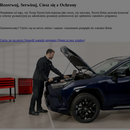
Rezerwuj, Serwisuj, Ciesz się z Ochrony
Niezależnie od tego, czy Twoja Toyota była kupiona jako nowa, czy używana, Toyota Relax pozwala korzystać
z ochrony gwarancyjnej po zakończeniu gwarancji podstawowej (po spełnieniu warunków programu).
Zainteresowany? Umów się na serwis online i zaznacz: rozszerzenie przeglądu do wariantu Relax.
Umów się na serwis
Sprawdź warunki programu
(Opens in new window)