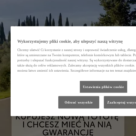
Wykorzystujemy pliki cookie, aby ulepszyć naszą witrynę
Chcemy ułatwić Ci korzystanie z naszej strony i usprawnić świadczenie usług, dlate
które są umieszczane na Twoim komputerze, telefonie komórkowym lub tablecie. 
potrzeby i ulepszać funkcjonalność naszej witryny. Są wykorzystywane do dostarczan
także służą do celów reklamowych. Zalecamy akceptację wszystkich plików cookie. J
możesz łatwo zmienić ich ustawienia. Szczegółowe informacje na ten temat znajdzie
Ustawienia plików cookie
Odrzuć wszystkie
Zaakceptuj wszys