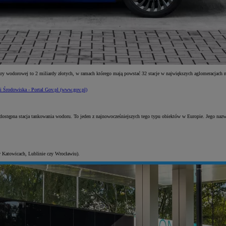
tury wodorowej to 2 miliardy złotych, w ramach którego mają powstać 32 stacje w największych aglomeracja
 i Środowiska - Portal Gov.pl (www.gov.pl)
odostępna stacja tankowania wodoru. To jeden z najnowocześniejszych tego typu obiektów w Europie. Jego na
. w Katowicach, Lublinie czy Wrocławiu).