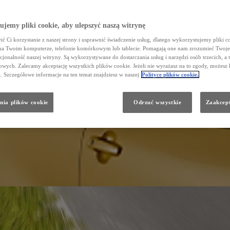
jemy pliki cookie, aby ulepszyć naszą witrynę
ć Ci korzystanie z naszej strony i usprawnić świadczenie usług, dlatego wykorzystujemy pliki co
na Twoim komputerze, telefonie komórkowym lub tablecie. Pomagają one nam zrozumieć Twoje 
cjonalność naszej witryny. Są wykorzystywane do dostarczania usług i narzędzi osób trzecich, a 
wych. Zalecamy akceptację wszystkich plików cookie. Jeżeli nie wyrażasz na to zgody, możesz 
a. Szczegółowe informacje na ten temat znajdziesz w naszej
Polityce plików cookie.
nia plików cookie
Odrzuć wszystkie
Zaakcept