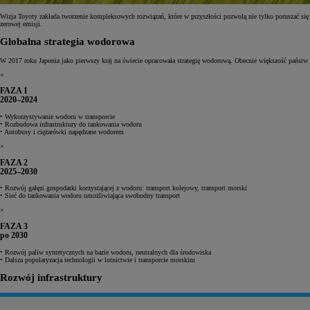
Wizja Toyoty zakłada tworzenie kompleksowych rozwiązań, które w przyszłości pozwolą nie tylko poruszać się 
zerowej emisji.
Globalna strategia wodorowa
W 2017 roku Japonia jako pierwszy kraj na świecie opracowała strategię wodorową. Obecnie większość państw p
×
FAZA 1
2020–2024
• Wykorzystywanie wodoru w transporcie
• Rozbudowa infrastruktury do tankowania wodoru
• Autobusy i ciężarówki napędzane wodorem
×
FAZA 2
2025–2030
• Rozwój gałęzi gospodarki korzystającej z wodoru: transport kolejowy, transport morski
• Sieć do tankowania wodoru umożliwiająca swobodny transport
×
FAZA 3
po 2030
• Rozwój paliw syntetycznych na bazie wodoru, neutralnych dla środowiska
• Dalsza popularyzacja technologii w lotnictwie i transporcie morskim
Rozwój infrastruktury