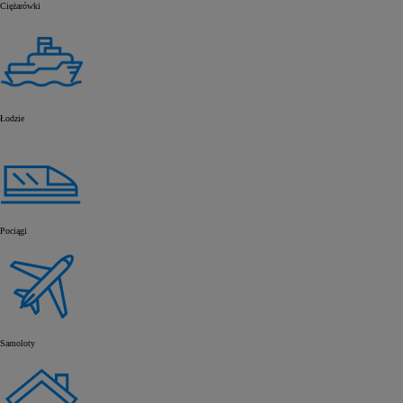
Ciężarówki
Od
105 300 zł
Corolla Hatchback
HYBRID
Łodzie
Pociągi
Samoloty