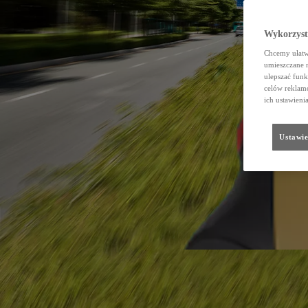
Wykorzystu
Chcemy ułatwi
umieszczane 
ulepszać funk
celów reklamo
ich ustawieni
Ustawie