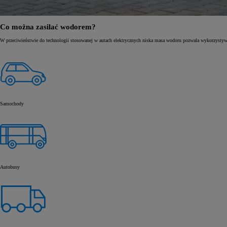
Co można zasilać wodorem?
W przeciwieństwie do technologii stosowanej w autach elektrycznych niska masa wodoru pozwala wykorzystyw
Samochody
Autobusy