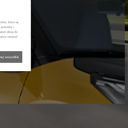
okie, które są
potrzeby i
także służą do
łatwo zmienić
uj wszystkie