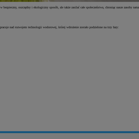
w bezpieczny, oszczędny i ekologiczny sposób, ale także zasilać całe społeczeństwa, chroniąc nasze zasoby na
racuje nad rozwojem technologii wodorowej, której wdrożenie zostało podzielone na trzy fazy: