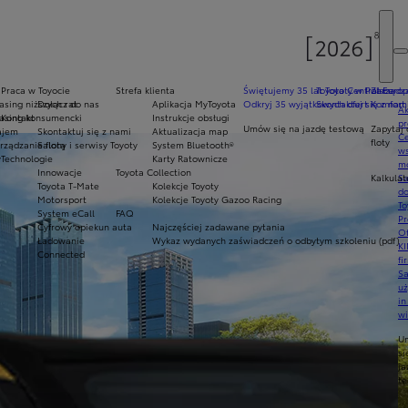
Praca w Toyocie
Strefa klienta
Świętujemy 35 lat Toyoty w Polsce
Toyota Central Europ
Zarządza
sing niższych rat
Dołącz do nas
Aplikacja MyToyota
Odkryj 35 wyjątkowych ofert
Skontaktuj się z nam
Komfort 
Ak
asing konsumencki
Kontakt
Instrukcje obsługi
pr
Umów się na jazdę testową
Zapytaj 
ajem
Skontaktuj się z nami
Aktualizacja map
Ce
floty
ządzanie flotą
Salony i serwisy Toyoty
System Bluetooth®
ws
y
Technologie
Karty Ratownicze
mo
Innowacje
Toyota Collection
Kalkulat
S
Toyota T-Mate
Kolekcje Toyoty
do
Motorsport
Kolekcje Toyoty Gazoo Racing
To
System eCall
FAQ
Pr
Cyfrowy opiekun auta
Najczęściej zadawane pytania
Of
Ładowanie
Wykaz wydanych zaświadczeń o odbytym szkoleniu (pdf)
KI
Connected
fi
S
u
in
w
U
si
ja
te