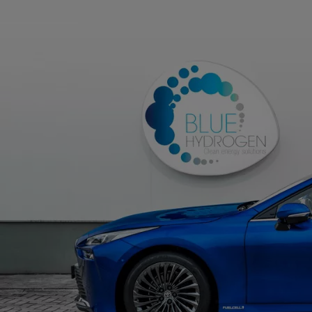
Od
81 900 zł
Yaris Cross
HYBRID