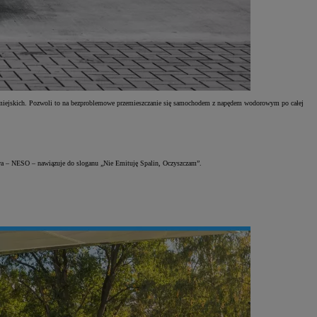
ch miejskich. Pozwoli to na bezproblemowe przemieszczanie się samochodem z napędem wodorowym po całej
zwa – NESO – nawiązuje do sloganu „Nie Emituję Spalin, Oczyszczam”.