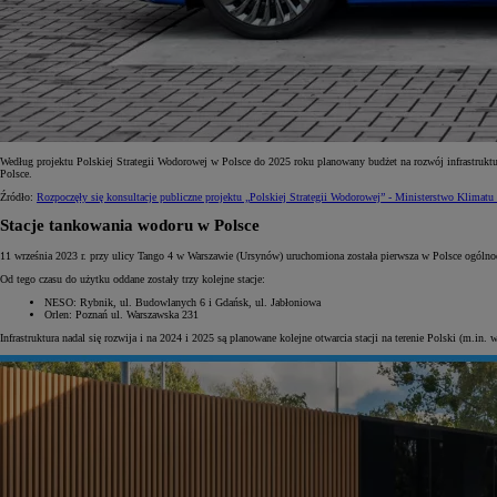
Według projektu Polskiej Strategii Wodorowej w Polsce do 2025 roku planowany budżet na rozwój infrastruk
Polsce.
Źródło:
Rozpoczęły się konsultacje publiczne projektu „Polskiej Strategii Wodorowej” - Ministerstwo Klimatu
Stacje tankowania wodoru w Polsce
11 września 2023 r. przy ulicy Tango 4 w Warszawie (Ursynów) uruchomiona została pierwsza w Polsce ogóln
Od tego czasu do użytku oddane zostały trzy kolejne stacje:
NESO: Rybnik, ul. Budowlanych 6 i Gdańsk, ul. Jabłoniowa
Orlen: Poznań ul. Warszawska 231
Infrastruktura nadal się rozwija i na 2024 i 2025 są planowane kolejne otwarcia stacji na terenie Polski (m.in