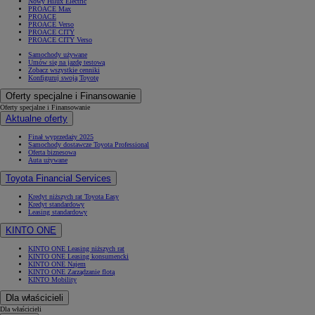
Nowy Hilux Electric
PROACE Max
PROACE
PROACE Verso
PROACE CITY
PROACE CITY Verso
Samochody używane
Umów się na jazdę testową
Zobacz wszystkie cenniki
Konfiguruj swoją Toyotę
Oferty specjalne i Finansowanie
Oferty specjalne i Finansowanie
Aktualne oferty
Finał wyprzedaży 2025
Samochody dostawcze Toyota Professional
Oferta biznesowa
Auta używane
Toyota Financial Services
Kredyt niższych rat Toyota Easy
Kredyt standardowy
Leasing standardowy
KINTO ONE
KINTO ONE Leasing niższych rat
KINTO ONE Leasing konsumencki
KINTO ONE Najem
KINTO ONE Zarządzanie flotą
KINTO Mobility
Dla właścicieli
Dla właścicieli