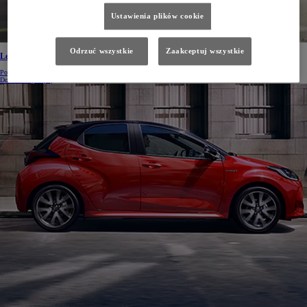
Ustawienia plików cookie
Odrzuć wszystkie
Zaakceptuj wszystkie
Leasing standardowy dla Twojej firmy
Poznaj ofertę Toyoty
Dowiedz się więcej