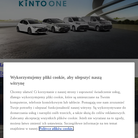
Leasing niższych rat
Poznaj ofertę Toyoty dopasowaną do potrzeb firm
Dowiedz się więcej
Wykorzystujemy pliki cookie, aby ulepszyć naszą
witrynę
Chcemy ułatwić Ci korzystanie z naszej strony i usprawnić świadczenie usług,
dlatego wykorzystujemy pliki cookie, które są umieszczane na Twoim
komputerze, telefonie komórkowym lub tablecie. Pomagają one nam zrozumieć
Twoje potrzeby i ulepszać funkcjonalność naszej witryny. Są wykorzystywane do
dostarczania usług i narzędzi osób trzecich, a także służą do celów reklamowych.
Zalecamy akceptację wszystkich plików cookie. Jeżeli nie wyrażasz na to zgody,
możesz łatwo zmienić ich ustawienia. Szczegółowe informacje na ten temat
znajdziesz w naszej
Polityce plików cookie.