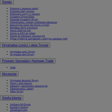
Serwis
Promocje i sezonowe usługi
Pozostałe oferty serwisu
Rezerwacja wizyty w serwisie
Gwarancja Toyota Relax
Pozostałe Gwarancje Toyoty
Ubezpieczenia i naprawy blacharsko-lakiernicze
Innowacyjne usługi dla Twojej wygody
Bezpłatne Akcje Serwisowe
Serwis Dobrych Cen
Serwis w ASO się opłaca
Dostęp do informacji serwisowych
Wykaz wydanych zaświadczeń o odbytym szkoleniu (pdf)
Oryginalne części i oleje Toyota
Oryginalne części Toyoty
Oryginalne oleje Toyoty
Program Sprzedaży Hurtowej Trade
Trade
Akcesoria
Oryginalne akcesoria Toyoty
Opony i koła zimowe
Zabudowy samochodów dostawczych
Zabezpieczenia i alarmy
Sklep Toyoty
Strefa klienta
Aplikacja MyToyota
Instrukcje obsługi
Aktualizacja map