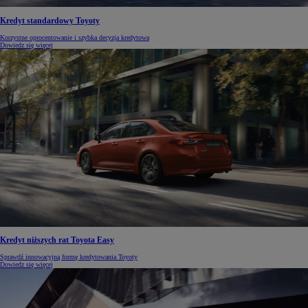
Kredyt standardowy Toyoty
Korzystne oprocentowanie i szybka decyzja kredytowa
Dowiedz się więcej
Kredyt niższych rat Toyota Easy
Sprawdź innowacyjną formę kredytowania Toyoty
Dowiedz się więcej