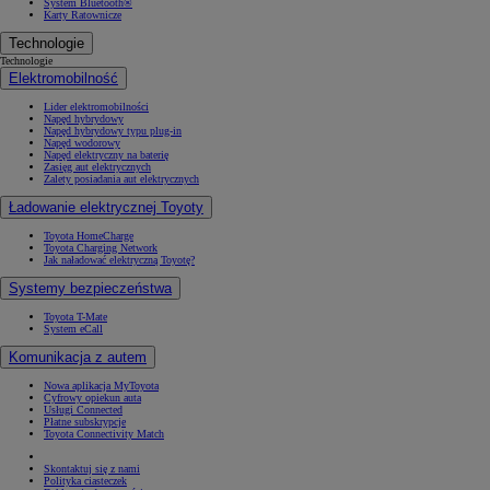
System Bluetooth®
Karty Ratownicze
Technologie
Technologie
Elektromobilność
Lider elektromobilności
Napęd hybrydowy
Napęd hybrydowy typu plug-in
Napęd wodorowy
Napęd elektryczny na baterię
Zasięg aut elektrycznych
Zalety posiadania aut elektrycznych
Ładowanie elektrycznej Toyoty
Toyota HomeCharge
Toyota Charging Network
Jak naładować elektryczną Toyotę?
Systemy bezpieczeństwa
Toyota T-Mate
System eCall
Komunikacja z autem
Nowa aplikacja MyToyota
Cyfrowy opiekun auta
Usługi Connected
Płatne subskrypcje
Toyota Connectivity Match
Skontaktuj się z nami
Polityka ciasteczek