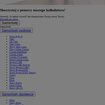
Skorzystaj z pomocy naszego kalkulatora!
Sprawdź, ile będzie wynosić rata finansowania Twojej nowej Toyoty.
Dowiedz się więcej
Samochody
Samochody
Samochody osobowe
Nowe Aygo X
Yaris
GR Yaris
Yaris Cross
Nowy Yaris Cross
Nowy Urban Cruiser
Corolla Hatchback
Corolla Sedan
Corolla TS Kombi
Nowa Corolla Cross
Toyota C-HR
Toyota C-HR Plug-in
Nowa Toyota C-HR+
Nowa Toyota bZ4X
Nowa Toyota bZ4X Touring
Camry
Prius
Mirai
Nowy RAV4
Land Cruiser
Nowy GR GT
Samochody dostawcze
Hilux
Nowy Hilux