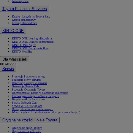
Auta używane
Toyota Financial Services
Kredyt niższych rat Toyota Easy
Kredyt standardowy
Leasing standardowy
KINTO ONE
KINTO ONE Leasing niższych rat
KINTO ONE Leasing konsumencki
KINTO ONE Najem
KINTO ONE Zarządzanie flotą
KINTO Mobility
Dla właścicieli
Dla właścicieli
Serwis
Promocje i sezonowe usługi
Pozostałe oferty serwisu
Rezerwacja wizyty w serwisie
Gwarancja Toyota Relax
Pozostałe Gwarancje Toyoty
Ubezpieczenia i naprawy blacharsko-lakiernicze
Innowacyjne usługi dla Twojej wygody
Bezpłatne Akcje Serwisowe
Serwis Dobrych Cen
Serwis w ASO się opłaca
Dostęp do informacji serwisowych
Wykaz wydanych zaświadczeń o odbytym szkoleniu (pdf)
Oryginalne części i oleje Toyota
Oryginalne części Toyoty
Oryginalne oleje Toyoty