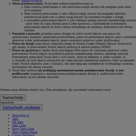
e-mail:
klient@toyota.pl
Okres przechowywania:
Twoje dane osobowe przechowywane są:
Dane osobowe przetwarzane w celu umówienia usługi serwisu lub przeglądu przez okres
do 6 miesięcy;
Dane osobowe przetwarzane w razie odbycia usługi serwisu lub przeglądu będziemy
przechowywać przez czas w jakim mogą ujawnić się roszczenia związane z usługą;
w przypadku przetwarzania danych w celu realizacji naszego prawnie uzasadnionego interesu
- przez okres do czasu złożenia przez Ciebie sprzeciwu, z zastrzeżeniem konieczności
przetwarzania danych do końca okresu niezbędnego do ustalenia, dochodzenia lub obrony
roszczeń.
Pouczenie o prawach:
posiadasz prawo dostępu do treści swoich danych oraz prawo ich
sprostowania, usunięcia, ograniczenia przetwarzania, prawo do przenoszenia danych, prawo wniesienia
sprzeciwu wobec przetwarzania danych, prawo wniesienia sprzeciwu wobec profilowania;
Prawo do skargi:
masz prawo wniesienia skargi do Prezesa Urzędu Ochrony Danych Osobowych,
gdy uznasz, iż przetwarzanie Twoich danych osobowych narusza przepisy RODO;
Prawo do sprzeciwu:
w każdej chwili przysługuje Tobie prawo do wniesienia sprzeciwu wobec
przetwarzania Twoich danych na podstawie prawnie uzasadnionego interesu, opisanego powyżej.
Przestaniemy przetwarzać Twoje dane w tych celach, chyba że będziemy w stanie wykazać, że
w stosunku do tych danych istnieją dla nas ważne prawnie uzasadnione podstawy, które są nadrzędne
wobec Twoich interesów, praw i wolności, lub dane będą nam niezbędne do ewentualnego ustalenia,
dochodzenia lub obrony roszczeń;
Twoje dane osobowe
nie podlegają zautomatyzowanemu podejmowaniu decyzji, w tym
profilowaniu
związanym z automatycznym podejmowaniem decyzji tj. profilowaniu które
odbywałoby się bez udziału człowieka.
Wybrana stacja dilerska wkrótce się z Tobą skontaktuje, aby potwierdzić umówienie wizyty.
Samochody
Samochody
Samochody osobowe
Nowe Aygo X
Yaris
GR Yaris
Yaris Cross
Nowy Yaris Cross
Nowy Urban Cruiser
Corolla Hatchback