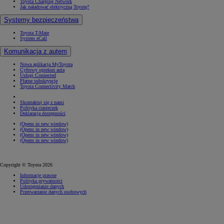
Toyota Charging Network
Jak naładować elektryczną Toyotę?
Systemy bezpieczeństwa
Toyota T-Mate
System eCall
Komunikacja z autem
Nowa aplikacja MyToyota
Cyfrowy opiekun auta
Usługi Connected
Płatne subskrypcje
Toyota Connectivity Match
Skontaktuj się z nami
Polityka ciasteczek
Deklaracja dostępności
(Opens in new window)
(Opens in new window)
(Opens in new window)
(Opens in new window)
Copyright © Toyota 2026
Informacje prawne
Polityka prywatności
Udostępnianie danych
Przetwarzanie danych osobowych