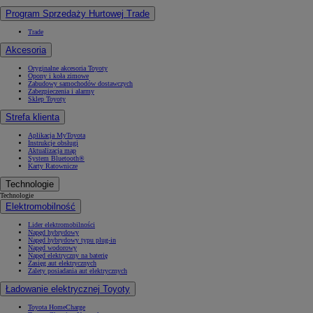
Program Sprzedaży Hurtowej Trade
Trade
Akcesoria
Oryginalne akcesoria Toyoty
Opony i koła zimowe
Zabudowy samochodów dostawczych
Zabezpieczenia i alarmy
Sklep Toyoty
Strefa klienta
Aplikacja MyToyota
Instrukcje obsługi
Aktualizacja map
System Bluetooth®
Karty Ratownicze
Technologie
Technologie
Elektromobilność
Lider elektromobilności
Napęd hybrydowy
Napęd hybrydowy typu plug-in
Napęd wodorowy
Napęd elektryczny na baterię
Zasięg aut elektrycznych
Zalety posiadania aut elektrycznych
Ładowanie elektrycznej Toyoty
Toyota HomeCharge