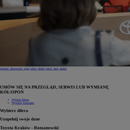
internet_showroom_open
select_dealer
select_auto_dealer
UMÓW SIĘ NA PRZEGLĄD, SERWIS LUB WYMIANĘ
KÓŁ/OPON
Wybierz Dilera
Wypełnij formularz
Wybierz dilera
Uzupełnij swoje dane
Toyota Kraków - Romanowski