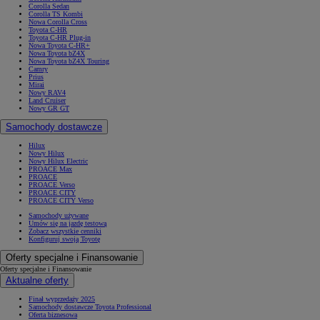
Corolla Sedan
Corolla TS Kombi
Nowa Corolla Cross
Toyota C-HR
Toyota C-HR Plug-in
Nowa Toyota C-HR+
Nowa Toyota bZ4X
Nowa Toyota bZ4X Touring
Camry
Prius
Mirai
Nowy RAV4
Land Cruiser
Nowy GR GT
Samochody dostawcze
Hilux
Nowy Hilux
Nowy Hilux Electric
PROACE Max
PROACE
PROACE Verso
PROACE CITY
PROACE CITY Verso
Samochody używane
Umów się na jazdę testową
Zobacz wszystkie cenniki
Konfiguruj swoją Toyotę
Oferty specjalne i Finansowanie
Oferty specjalne i Finansowanie
Aktualne oferty
Finał wyprzedaży 2025
Samochody dostawcze Toyota Professional
Oferta biznesowa