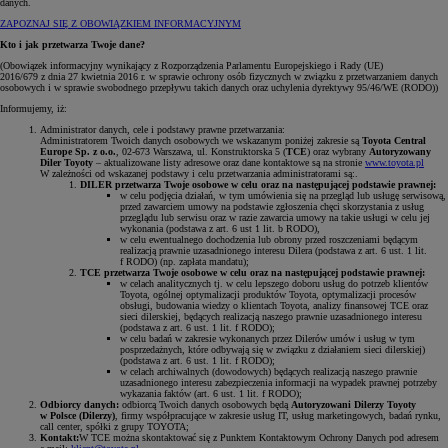
danych.
ZAPOZNAJ SIĘ Z OBOWIĄZKIEM INFORMACYJNYM
Kto i jak przetwarza Twoje dane?
(Obowiązek informacyjny wynikający z Rozporządzenia Parlamentu Europejskiego i Rady (UE)
2016/679 z dnia 27 kwietnia 2016 r. w sprawie ochrony osób fizycznych w związku z przetwarzaniem danych
osobowych i w sprawie swobodnego przepływu takich danych oraz uchylenia dyrektywy 95/46/WE (RODO))
Informujemy, iż:
Administrator danych, cele i podstawy prawne przetwarzania:
Administratorem Twoich danych osobowych we wskazanym poniżej zakresie są
Toyota Central
Europe Sp. z o.o.
, 02-673 Warszawa, ul. Konstruktorska 5 (
TCE
) oraz wybrany
Autoryzowany
Diler Toyoty
– aktualizowane listy adresowe oraz dane kontaktowe są na stronie
www.toyota.pl
W zależności od wskazanej podstawy i celu przetwarzania administratorami są:.
DILER przetwarza Twoje osobowe w celu oraz na następującej podstawie prawnej:
w celu podjęcia działań, w tym umówienia się na przegląd lub usługę serwisową,
przed zawarciem umowy na podstawie zgłoszenia chęci skorzystania z usług
przeglądu lub serwisu oraz w razie zawarcia umowy na takie usługi w celu jej
wykonania (podstawa z art. 6 ust 1 lit. b RODO),
w celu ewentualnego dochodzenia lub obrony przed roszczeniami będącym
realizacją prawnie uzasadnionego interesu Dilera (podstawa z art. 6 ust. 1 lit.
f RODO) (np. zapłata mandatu);
TCE przetwarza Twoje osobowe w celu oraz na następującej podstawie prawnej:
w celach analitycznych tj. w celu lepszego doboru usług do potrzeb klientów
Toyota, ogólnej optymalizacji produktów Toyota, optymalizacji procesów
obsługi, budowania wiedzy o klientach Toyota, analizy finansowej TCE oraz
sieci dilerskiej, będących realizacją naszego prawnie uzasadnionego interesu
(podstawa z art. 6 ust. 1 lit. f RODO);
w celu badań w zakresie wykonanych przez Dilerów umów i usług w tym
posprzedażnych, które odbywają się w związku z działaniem sieci dilerskiej)
(podstawa z art. 6 ust. 1 lit. f RODO);
w celach archiwalnych (dowodowych) będących realizacją naszego prawnie
uzasadnionego interesu zabezpieczenia informacji na wypadek prawnej potrzeby
wykazania faktów (art. 6 ust. 1 lit. f RODO);
Odbiorcy danych:
odbiorcą Twoich danych osobowych będą
Autoryzowani Dilerzy Toyoty
w Polsce (Dilerzy)
, firmy współpracujące w zakresie usług IT, usług marketingowych, badań rynku,
call center, spółki z grupy TOYOTA;
Kontakt:
W TCE można skontaktować się z Punktem Kontaktowym Ochrony Danych pod adresem