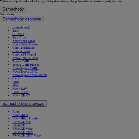
Wybrana stacja dilerska wkrótce się z Tobą skontaktuje, aby potwierdzić umówienie jazdy testowej.
Samochody
Samochody
Samochody osobowe
Nowe Aygo X
Yaris
GR Yaris
Yaris Cross
Nowy Yaris Cross
Nowy Urban Cruiser
Corolla Hatchback
Corolla Sedan
Corolla TS Kombi
Nowa Corolla Cross
Toyota C-HR
Toyota C-HR Plug-in
Nowa Toyota C-HR+
Nowa Toyota bZ4X
Nowa Toyota bZ4X Touring
Camry
Prius
Mirai
Nowy RAV4
Land Cruiser
Nowy GR GT
Samochody dostawcze
Hilux
Nowy Hilux
Nowy Hilux Electric
PROACE Max
PROACE
PROACE Verso
PROACE CITY
PROACE CITY Verso