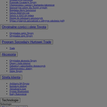
Pozostałe Gwarancje Toyoty
Ubezpieczenia i naprawy blacharsko-lakiernicze
Innowacyjne usługi dla Twojej wygody
Bezpłatne Akcje Serwisowe
Serwis Dobrych Cen
Serwis w ASO się opłaca
Dostęp do informacji serwisowych
Wykaz wydanych zaświadczeń o odbytym szkoleniu (pdf)
Oryginalne części i oleje Toyota
Oryginalne części Toyoty
Oryginalne oleje Toyoty
Program Sprzedaży Hurtowej Trade
Trade
Akcesoria
Oryginalne akcesoria Toyoty
Opony i koła zimowe
Zabudowy samochodów dostawczych
Zabezpieczenia i alarmy
Sklep Toyoty
Strefa klienta
Aplikacja MyToyota
Instrukcje obsługi
Aktualizacja map
System Bluetooth®
Karty Ratownicze
Technologie
Technologie