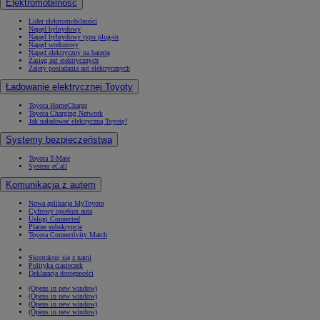
Elektromobilność
Lider elektromobilności
Napęd hybrydowy
Napęd hybrydowy typu plug-in
Napęd wodorowy
Napęd elektryczny na baterię
Zasięg aut elektrycznych
Zalety posiadania aut elektrycznych
Ładowanie elektrycznej Toyoty
Toyota HomeCharge
Toyota Charging Network
Jak naładować elektryczną Toyotę?
Systemy bezpieczeństwa
Toyota T-Mate
System eCall
Komunikacja z autem
Nowa aplikacja MyToyota
Cyfrowy opiekun auta
Usługi Connected
Płatne subskrypcje
Toyota Connectivity Match
Skontaktuj się z nami
Polityka ciasteczek
Deklaracja dostępności
(Opens in new window)
(Opens in new window)
(Opens in new window)
(Opens in new window)