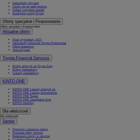
Samochody używane
Umów się na jazdę testową
Zobacz wszystkie cenniki
Konfiguruj swoją Toyotę
Oferty specjalne i Finansowanie
Oferty specjalne i Finansowanie
Aktualne oferty
Finał wyprzedaży 2025
Samochody dostawcze Toyota Professional
Oferta biznesowa
Auta używane
Toyota Financial Services
Kredyt niższych rat Toyota Easy
Kredyt standardowy
Leasing standardowy
KINTO ONE
KINTO ONE Leasing niższych rat
KINTO ONE Leasing konsumencki
KINTO ONE Najem
KINTO ONE Zarządzanie flotą
KINTO Mobility
Dla właścicieli
Dla właścicieli
Serwis
Promocje i sezonowe usługi
Pozostałe oferty serwisu
Rezerwacja wizyty w serwisie
Gwarancja Toyota Relax