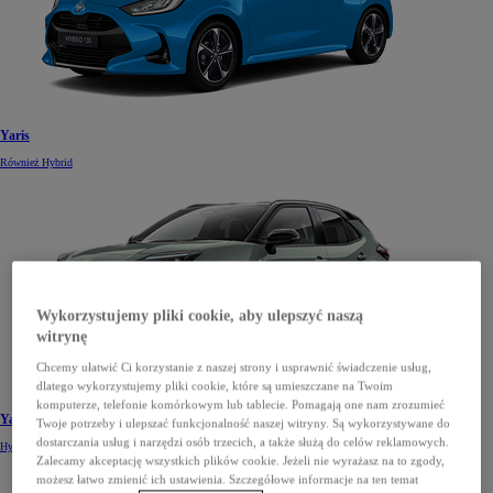
Yaris
Również Hybrid
Wykorzystujemy pliki cookie, aby ulepszyć naszą
witrynę
Chcemy ułatwić Ci korzystanie z naszej strony i usprawnić świadczenie usług,
dlatego wykorzystujemy pliki cookie, które są umieszczane na Twoim
komputerze, telefonie komórkowym lub tablecie. Pomagają one nam zrozumieć
Yaris Cross
Twoje potrzeby i ulepszać funkcjonalność naszej witryny. Są wykorzystywane do
dostarczania usług i narzędzi osób trzecich, a także służą do celów reklamowych.
Hybrid
Zalecamy akceptację wszystkich plików cookie. Jeżeli nie wyrażasz na to zgody,
możesz łatwo zmienić ich ustawienia. Szczegółowe informacje na ten temat