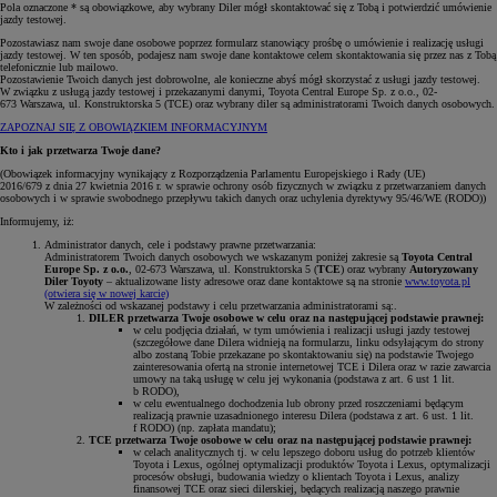
Pola oznaczone * są obowiązkowe, aby wybrany Diler mógł skontaktować się z Tobą i potwierdzić umówienie
jazdy testowej.
Pozostawiasz nam swoje dane osobowe poprzez formularz stanowiący prośbę o umówienie i realizację usługi
jazdy testowej. W ten sposób, podajesz nam swoje dane kontaktowe celem skontaktowania się przez nas z Tobą
telefonicznie lub mailowo.
Pozostawienie Twoich danych jest dobrowolne, ale konieczne abyś mógł skorzystać z usługi jazdy testowej.
W związku z usługą jazdy testowej i przekazanymi danymi, Toyota Central Europe Sp. z o.o., 02-
673 Warszawa, ul. Konstruktorska 5 (TCE) oraz wybrany diler są administratorami Twoich danych osobowych.
ZAPOZNAJ SIĘ Z OBOWIĄZKIEM INFORMACYJNYM
Kto i jak przetwarza Twoje dane?
(Obowiązek informacyjny wynikający z Rozporządzenia Parlamentu Europejskiego i Rady (UE)
2016/679 z dnia 27 kwietnia 2016 r. w sprawie ochrony osób fizycznych w związku z przetwarzaniem danych
osobowych i w sprawie swobodnego przepływu takich danych oraz uchylenia dyrektywy 95/46/WE (RODO))
Informujemy, iż:
Administrator danych, cele i podstawy prawne przetwarzania:
Administratorem Twoich danych osobowych we wskazanym poniżej zakresie są
Toyota Central
Europe Sp. z o.o.
, 02-673 Warszawa, ul. Konstruktorska 5 (
TCE
) oraz wybrany
Autoryzowany
Diler Toyoty
– aktualizowane listy adresowe oraz dane kontaktowe są na stronie
www.toyota.pl
(otwiera się w nowej karcie)
W zależności od wskazanej podstawy i celu przetwarzania administratorami są:.
DILER przetwarza Twoje osobowe w celu oraz na następującej podstawie prawnej:
w celu podjęcia działań, w tym umówienia i realizacji usługi jazdy testowej
(szczegółowe dane Dilera widnieją na formularzu, linku odsyłającym do strony
albo zostaną Tobie przekazane po skontaktowaniu się) na podstawie Twojego
zainteresowania ofertą na stronie internetowej TCE i Dilera oraz w razie zawarcia
umowy na taką usługę w celu jej wykonania (podstawa z art. 6 ust 1 lit.
b RODO),
w celu ewentualnego dochodzenia lub obrony przed roszczeniami będącym
realizacją prawnie uzasadnionego interesu Dilera (podstawa z art. 6 ust. 1 lit.
f RODO) (np. zapłata mandatu);
TCE przetwarza Twoje osobowe w celu oraz na następującej podstawie prawnej:
w celach analitycznych tj. w celu lepszego doboru usług do potrzeb klientów
Toyota i Lexus, ogólnej optymalizacji produktów Toyota i Lexus, optymalizacji
procesów obsługi, budowania wiedzy o klientach Toyota i Lexus, analizy
finansowej TCE oraz sieci dilerskiej, będących realizacją naszego prawnie