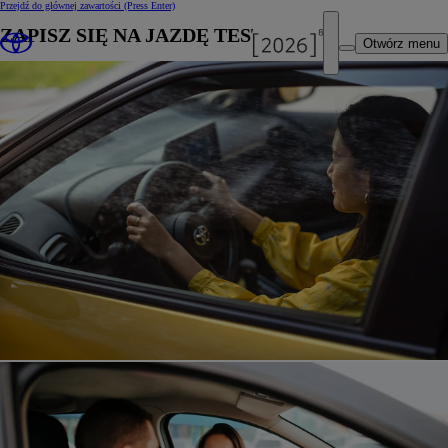
Przejdź do głównej zawartości
(Press Enter)
ZAPISZ SIĘ NA JAZDĘ TESTOWĄ
Otwórz menu