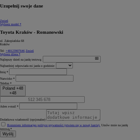
Uzupełnij swoje dane
Zmień
Wybierz model *
Toyota Kraków - Romanowski
ul. Zakopiańska 68
Kraków
Tel:
+48123907646
Zmień
Wybierz dilera *
Najlepszy dzień na jazdę testową:
Najbardziej odpowiada mi jazda o godzinie:
Imię *
Nazwisko *
Telefon *
Poland +48
+48
Adres e-mail *
Dodatkowa wiadomość (opcjonalne)
Rozumiem informację
o polityce prywatności (otwiera się w nowej karcie)
.
Umów mnie na jazdę
testową.*
Wyślij