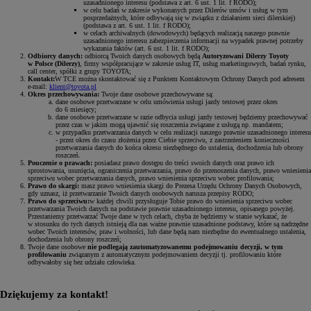
uzasadnionego interesu (podstawa z art. 6 ust. 1 lit. f RODO);
w celu badań w zakresie wykonanych przez Dilerów umów i usług w tym
posprzedażnych, które odbywają się w związku z działaniem sieci dilerskiej)
(podstawa z art. 6 ust. 1 lit. f RODO);
w celach archiwalnych (dowodowych) będących realizacją naszego prawnie
uzasadnionego interesu zabezpieczenia informacji na wypadek prawnej potrzeby
wykazania faktów (art. 6 ust. 1 lit. f RODO);
Odbiorcy danych:
odbiorcą Twoich danych osobowych będą
Autoryzowani Dilerzy Toyoty
w Polsce (Dilerzy)
, firmy współpracujące w zakresie usług IT, usług marketingowych, badań rynku,
call center, spółki z grupy TOYOTA;
Kontakt:
W TCE można skontaktować się z Punktem Kontaktowym Ochrony Danych pod adresem
e-mail:
klient@toyota.pl
Okres przechowywania:
Twoje dane osobowe przechowywane są:
dane osobowe przetwarzane w celu umówienia usługi jazdy testowej przez okres
do 6 miesięcy;
dane osobowe przetwarzane w razie odbycia usługi jazdy testowej będziemy przechowywać
przez czas w jakim mogą ujawnić się roszczenia związane z usługą np. mandatem;
w przypadku przetwarzania danych w celu realizacji naszego prawnie uzasadnionego interesu
- przez okres do czasu złożenia przez Ciebie sprzeciwu, z zastrzeżeniem konieczności
przetwarzania danych do końca okresu niezbędnego do ustalenia, dochodzenia lub obrony
roszczeń.
Pouczenie o prawach:
posiadasz prawo dostępu do treści swoich danych oraz prawo ich
sprostowania, usunięcia, ograniczenia przetwarzania, prawo do przenoszenia danych, prawo wniesienia
sprzeciwu wobec przetwarzania danych, prawo wniesienia sprzeciwu wobec profilowania;
Prawo do skargi:
masz prawo wniesienia skargi do Prezesa Urzędu Ochrony Danych Osobowych,
gdy uznasz, iż przetwarzanie Twoich danych osobowych narusza przepisy RODO;
Prawo do sprzeciwu:
w każdej chwili przysługuje Tobie prawo do wniesienia sprzeciwu wobec
przetwarzania Twoich danych na podstawie prawnie uzasadnionego interesu, opisanego powyżej.
Przestaniemy przetwarzać Twoje dane w tych celach, chyba że będziemy w stanie wykazać, że
w stosunku do tych danych istnieją dla nas ważne prawnie uzasadnione podstawy, które są nadrzędne
wobec Twoich interesów, praw i wolności, lub dane będą nam niezbędne do ewentualnego ustalenia,
dochodzenia lub obrony roszczeń;
Twoje dane osobowe
nie podlegają zautomatyzowanemu podejmowaniu decyzji, w tym
profilowaniu
związanym z automatycznym podejmowaniem decyzji tj. profilowaniu które
odbywałoby się bez udziału człowieka.
Dziękujemy za kontakt!