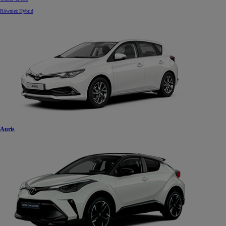
Również Hybrid
Auris