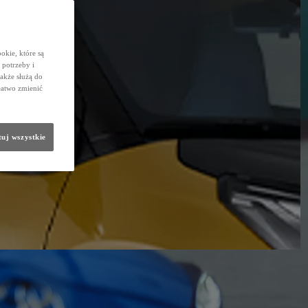
okie, które są
potrzeby i
także służą do
łatwo zmienić
uj wszystkie