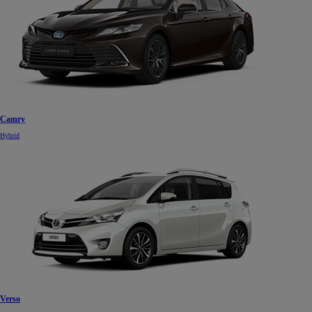
Od
105 300 zł
Corolla Hatchback
HYBRID
Camry
Hybrid
Verso