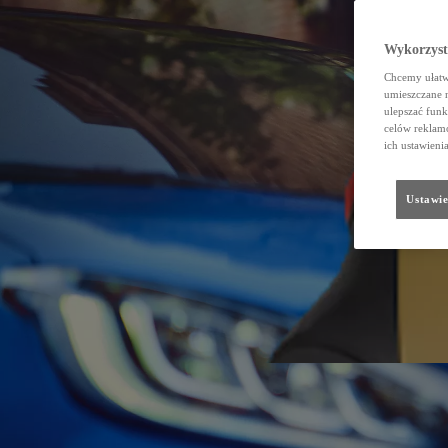
Wykorzystu
Chcemy ułatwi
umieszczane 
ulepszać funk
celów reklamo
ich ustawieni
Ustawie