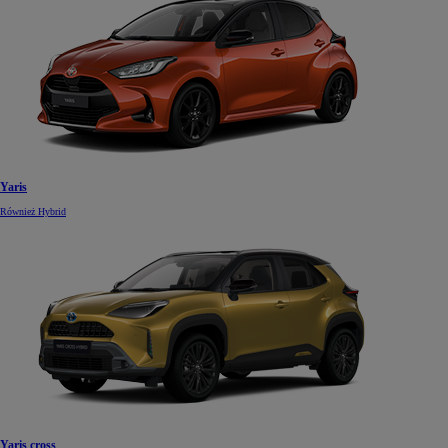
Yaris
Również Hybrid
Od
81 900 zł
Yaris Cross
HYBRID
Yaris cross