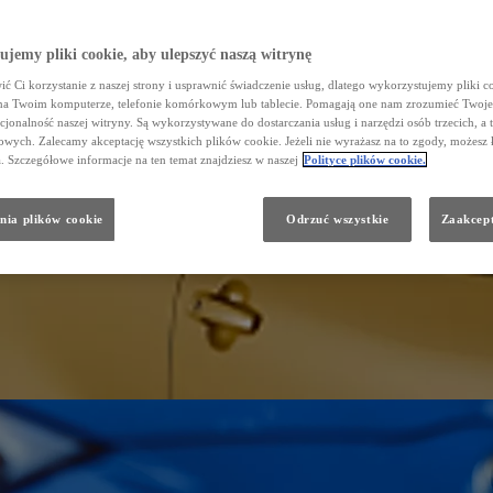
jemy pliki cookie, aby ulepszyć naszą witrynę
ć Ci korzystanie z naszej strony i usprawnić świadczenie usług, dlatego wykorzystujemy pliki co
na Twoim komputerze, telefonie komórkowym lub tablecie. Pomagają one nam zrozumieć Twoje 
cjonalność naszej witryny. Są wykorzystywane do dostarczania usług i narzędzi osób trzecich, a 
wych. Zalecamy akceptację wszystkich plików cookie. Jeżeli nie wyrażasz na to zgody, możesz 
a. Szczegółowe informacje na ten temat znajdziesz w naszej
Polityce plików cookie.
nia plików cookie
Odrzuć wszystkie
Zaakcept