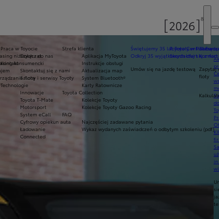
Praca w Toyocie
Strefa klienta
Świętujemy 35 lat Toyoty w Polsce
Toyota Central Europ
Zarządza
sing niższych rat
Dołącz do nas
Aplikacja MyToyota
Odkryj 35 wyjątkowych ofert
Skontaktuj się z nam
Komfort 
Ak
asing konsumencki
Kontakt
Instrukcje obsługi
pr
Umów się na jazdę testową
Zapytaj 
ajem
Skontaktuj się z nami
Aktualizacja map
Ce
floty
ządzanie flotą
Salony i serwisy Toyoty
System Bluetooth®
ws
y
Technologie
Karty Ratownicze
mo
Innowacje
Toyota Collection
Kalkulat
S
Toyota T-Mate
Kolekcje Toyoty
do
Motorsport
Kolekcje Toyoty Gazoo Racing
To
System eCall
FAQ
Pr
Cyfrowy opiekun auta
Najczęściej zadawane pytania
Of
Ładowanie
Wykaz wydanych zaświadczeń o odbytym szkoleniu (pdf)
KI
Connected
fi
S
u
in
w
U
si
ja
te