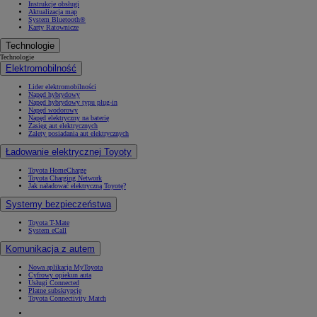
Instrukcje obsługi
Aktualizacja map
System Bluetooth®
Karty Ratownicze
Technologie
Technologie
Elektromobilność
Lider elektromobilności
Napęd hybrydowy
Napęd hybrydowy typu plug-in
Napęd wodorowy
Napęd elektryczny na baterię
Zasięg aut elektrycznych
Zalety posiadania aut elektrycznych
Ładowanie elektrycznej Toyoty
Toyota HomeCharge
Toyota Charging Network
Jak naładować elektryczną Toyotę?
Systemy bezpieczeństwa
Toyota T-Mate
System eCall
Komunikacja z autem
Nowa aplikacja MyToyota
Cyfrowy opiekun auta
Usługi Connected
Płatne subskrypcje
Toyota Connectivity Match