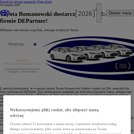
Przejdź do głównej zawartości
(Press Enter)
14 sierpnia 2024
Toyota Romanowski dostarczyła już 200. auto
Otwórz menu
firmie DEPartner!
DEPartner stale rozwija swoją flotę, stawiając na hybrydy Toyoty.
Z radością informujemy, że w naszym salonie Toyota Romanowski Kraków wydano już 200. samochód dla
firmy przewozowej DEPartner. Tym jubileuszowym pojazdem jest hybrydowa limuzyna Camry, sfinansowana
przez Toyota Leasing Polska. DEPartner od 2016 roku działa jako partner wszystkich popularnych aplikacji
taksówkarskich i świadczy niezależne usługi przewozu osób. Dzięki trwającej od czterech lat współpracy z
naszym salonem, DEPartner wybrał Toyoty jako podstawę swojej floty, która wkrótce przekroczy 400
pojazdów.
Wykorzystujemy pliki cookie, aby ulepszyć naszą
Cieszymy się, że DEPartner stawia na niskoemisyjne i niezawodne hybrydy Toyoty. W ich flocie dominują
modele takie jak Camry, Corolla oraz Yaris Cross, które doskonale sprawdzają się w miejskich warunkach
witrynę
dzięki niskim kosztom eksploatacji, oszczędnemu zużyciu paliwa i długiej żywotności. Model Camry w wersji
Comfort, który stał się 200. pojazdem wydanym przez nasz salon, to nasz bestseller w segmencie D – mówi
Chcemy ułatwić Ci korzystanie z naszej strony i usprawnić świadczenie usług,
Joanna Michalik, Key Account Manager w Toyota Central Europe.
dlatego wykorzystujemy pliki cookie, które są umieszczane na Twoim
Jacek Nowakowski z Toyota Romanowski Kraków dodaje: "Z firmą DEPartner współpracujemy od czterech lat
i jesteśmy dumni z tego, że mogliśmy przyczynić się do rozwinięcia ich floty. Ta współpraca, realizowana