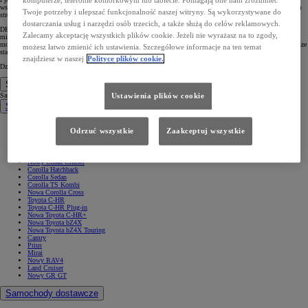
komputerze, telefonie komórkowym lub tablecie. Pomagają one nam zrozumieć
wspólnie z Toyotą Leasing Poland oraz Toyotą Central Europe, przynosi korzyści wszystkim zaangażowanym
Twoje potrzeby i ulepszać funkcjonalność naszej witryny. Są wykorzystywane do
stronom."
dostarczania usług i narzędzi osób trzecich, a także służą do celów reklamowych.
DEPartner stale rozwija swoją flotę, stawiając na hybrydy Toyoty, które oferują pełne spektrum pojazdów od
Zalecamy akceptację wszystkich plików cookie. Jeżeli nie wyrażasz na to zgody,
miejskiego Yarisa, przez crossovery Yaris Cross, kompaktowe Corolle, elegancką limuzynę Camry, aż po
model PROACE Verso. „Dzięki współpracy z Toyotą mamy pewność, że nasze samochody spełniają najwyższe
możesz łatwo zmienić ich ustawienia. Szczegółowe informacje na ten temat
standardy, zapewniając naszym klientom komfort i bezpieczeństwo” – podkreśla Andrzej Łopata z DEPartner.
znajdziesz w naszej
Polityce plików cookie.
Dziękujemy DEPartner za zaufanie i czekamy na kolejne wspólne sukcesy!
Samochody
Samochody
Ustawienia plików cookie
Samochody osobowe
Nowe Aygo X
Odrzuć wszystkie
Zaakceptuj wszystkie
Yaris
GR Yaris
Yaris Cross
Nowy Yaris Cross
Nowy Urban Cruiser
Corolla Hatchback
Corolla Sedan
Corolla TS Kombi
Nowa Corolla Cross
Toyota C-HR
Toyota C-HR Plug-in
Nowa Toyota C-HR+
Nowa Toyota bZ4X
Nowa Toyota bZ4X Touring
Camry
Prius
Mirai
Nowy RAV4
Land Cruiser
Nowy GR GT
Samochody dostawcze