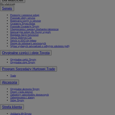
Dla właścicieli
Dla właścicieli
Serwis
Promocje i sezonowe usługi
Pozostałe oferty serwisu
Rezerwacja wizyty w serwisie
Gwarancja Toyota Relax
Pozostałe Gwarancje Toyoty
Ubezpieczenia i naprawy blacharsko-lakiernicze
Innowacyjne usługi dla Twojej wygody
Bezpłatne Akcje Serwisowe
Serwis Dobrych Cen
Serwis w ASO się opłaca
Dostęp do informacji serwisowych
Wykaz wydanych zaświadczeń o odbytym szkoleniu (pdf)
Oryginalne części i oleje Toyota
Oryginalne części Toyoty
Oryginalne oleje Toyoty
Program Sprzedaży Hurtowej Trade
Trade
Akcesoria
Oryginalne akcesoria Toyoty
Opony i koła zimowe
Zabudowy samochodów dostawczych
Zabezpieczenia i alarmy
Sklep Toyoty
Strefa klienta
Aplikacja MyToyota