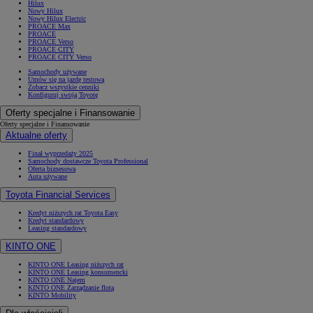
Hilux
Nowy Hilux
Nowy Hilux Electric
PROACE Max
PROACE
PROACE Verso
PROACE CITY
PROACE CITY Verso
Samochody używane
Umów się na jazdę testową
Zobacz wszystkie cenniki
Konfiguruj swoją Toyotę
Oferty specjalne i Finansowanie
Oferty specjalne i Finansowanie
Aktualne oferty
Finał wyprzedaży 2025
Samochody dostawcze Toyota Professional
Oferta biznesowa
Auta używane
Toyota Financial Services
Kredyt niższych rat Toyota Easy
Kredyt standardowy
Leasing standardowy
KINTO ONE
KINTO ONE Leasing niższych rat
KINTO ONE Leasing konsumencki
KINTO ONE Najem
KINTO ONE Zarządzanie flotą
KINTO Mobility