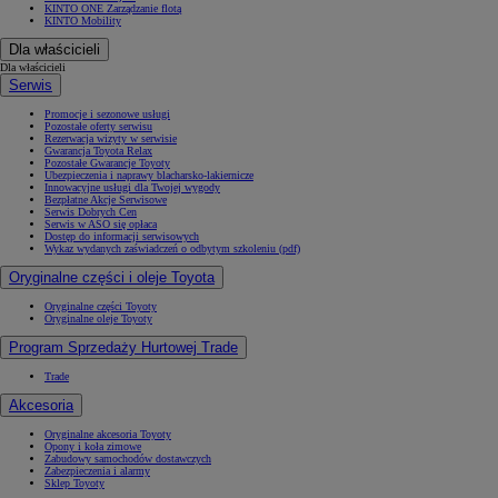
KINTO ONE Zarządzanie flotą
KINTO Mobility
Dla właścicieli
Dla właścicieli
Serwis
Promocje i sezonowe usługi
Pozostałe oferty serwisu
Rezerwacja wizyty w serwisie
Gwarancja Toyota Relax
Pozostałe Gwarancje Toyoty
Ubezpieczenia i naprawy blacharsko-lakiernicze
Innowacyjne usługi dla Twojej wygody
Bezpłatne Akcje Serwisowe
Serwis Dobrych Cen
Serwis w ASO się opłaca
Dostęp do informacji serwisowych
Wykaz wydanych zaświadczeń o odbytym szkoleniu (pdf)
Oryginalne części i oleje Toyota
Oryginalne części Toyoty
Oryginalne oleje Toyoty
Program Sprzedaży Hurtowej Trade
Trade
Akcesoria
Oryginalne akcesoria Toyoty
Opony i koła zimowe
Zabudowy samochodów dostawczych
Zabezpieczenia i alarmy
Sklep Toyoty