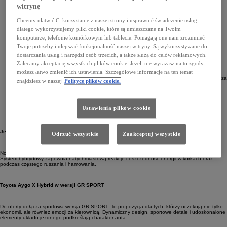
witrynę
Przełomowa technologia Toyoty
– sprawdzony system hybrydowy dostosowany do
Chcemy ułatwić Ci korzystanie z naszej strony i usprawnić świadczenie usług,
miejskich warunków zapewnia płynną jazdę i inteligentne zarządzanie energią.
dlatego wykorzystujemy pliki cookie, które są umieszczane na Twoim
komputerze, telefonie komórkowym lub tablecie. Pomagają one nam zrozumieć
Wyjątkowa oszczędność paliwa
– niskie zużycie sprawia, że każdy przejechany
Twoje potrzeby i ulepszać funkcjonalność naszej witryny. Są wykorzystywane do
kilometr kosztuje mniej.
dostarczania usług i narzędzi osób trzecich, a także służą do celów reklamowych.
Zalecamy akceptację wszystkich plików cookie. Jeżeli nie wyrażasz na to zgody,
możesz łatwo zmienić ich ustawienia. Szczegółowe informacje na ten temat
Zwiększona wydajność napędu
– jeszcze więcej mocy i lepsza reakcja na gaz
gwarantują dynamiczną, a jednocześnie komfortową jazdę zarówno w mieście, jak i poza
znajdziesz w naszej
Polityce plików cookie.
nim.
Rekordowo niska emisja CO₂
– ekologiczne rozwiązania czynią Aygo X Hybrid
Ustawienia plików cookie
idealnym wyborem dla osób dbających o środowisko.
Jeszcze więcej mocy i lepsza dynamika
Odrzuć wszystkie
Zaakceptuj wszystkie
Nowa Toyota Aygo X Hybrid oferuje wyraźnie lepsze przyspieszenie oraz płynniejszą jazdę.
System hybrydowy zapewnia natychmiastową reakcję i oszczędność energii w korkach oraz
podczas częstego ruszania i hamowania.
Toyota Aygo X Hybrid w wersji GR SPORT
Do oferty dołącza sportowa wersja GR SPORT. To propozycja dla tych, którzy oczekują nie tylko
ekonomii, ale również emocji za kierownicą. Dynamiczny design, sportowe detale i udoskonalone
elementy układu jezdnego podkreślają charakter auta.