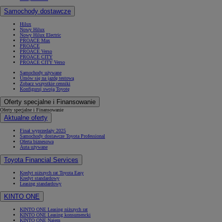
Samochody dostawcze
Hilux
Nowy Hilux
Nowy Hilux Electric
PROACE Max
PROACE
PROACE Verso
PROACE CITY
PROACE CITY Verso
Samochody używane
Umów się na jazdę testową
Zobacz wszystkie cenniki
Konfiguruj swoją Toyotę
Oferty specjalne i Finansowanie
Oferty specjalne i Finansowanie
Aktualne oferty
Finał wyprzedaży 2025
Samochody dostawcze Toyota Professional
Oferta biznesowa
Auta używane
Toyota Financial Services
Kredyt niższych rat Toyota Easy
Kredyt standardowy
Leasing standardowy
KINTO ONE
KINTO ONE Leasing niższych rat
KINTO ONE Leasing konsumencki
KINTO ONE Najem