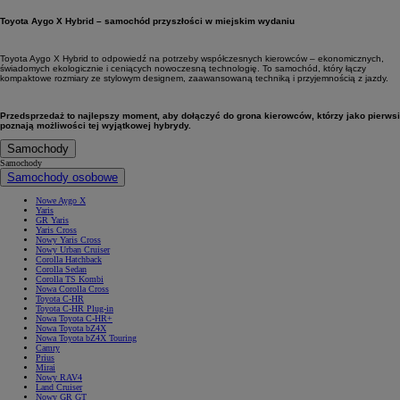
Toyota Aygo X Hybrid – samochód przyszłości w miejskim wydaniu
Toyota Aygo X Hybrid to odpowiedź na potrzeby współczesnych kierowców – ekonomicznych,
świadomych ekologicznie i ceniących nowoczesną technologię. To samochód, który łączy
kompaktowe rozmiary ze stylowym designem, zaawansowaną techniką i przyjemnością z jazdy.
Przedsprzedaż to najlepszy moment, aby dołączyć do grona kierowców, którzy jako pierwsi
poznają możliwości tej wyjątkowej hybrydy.
Samochody
Samochody
Samochody osobowe
Nowe Aygo X
Yaris
GR Yaris
Yaris Cross
Nowy Yaris Cross
Nowy Urban Cruiser
Corolla Hatchback
Corolla Sedan
Corolla TS Kombi
Nowa Corolla Cross
Toyota C-HR
Toyota C-HR Plug-in
Nowa Toyota C-HR+
Nowa Toyota bZ4X
Nowa Toyota bZ4X Touring
Camry
Prius
Mirai
Nowy RAV4
Land Cruiser
Nowy GR GT