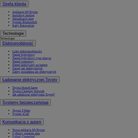
Strefa klienta
Aplikacja MyToyota
Instrukcje obsługi
Aktualizacja map
System Bluetooth®
Karty Ratownicze
Technologie
Technologie
Elektromobilność
Lider elektromobilności
Napęd hybrydowy
Napęd hybrydowy typu plug-in
Napęd wodorowy
Napęd elektryczny na baterię
Zasięg aut elektrycznych
Zalety posiadania aut elektrycznych
Ładowanie elektrycznej Toyoty
Toyota HomeCharge
Toyota Charging Network
Jak naładować elektryczną Toyotę?
Systemy bezpieczeństwa
Toyota T-Mate
System eCall
Komunikacja z autem
Nowa aplikacja MyToyota
Cyfrowy opiekun auta
Usługi Connected