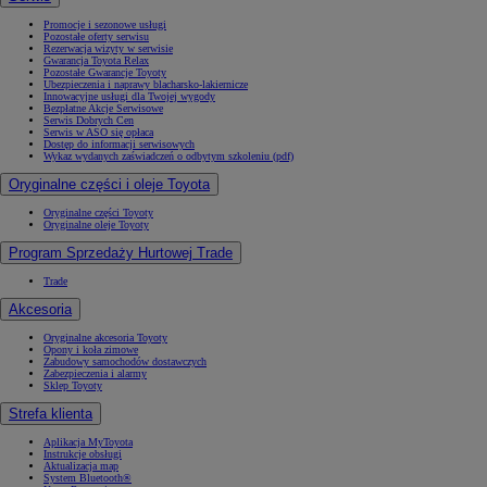
Promocje i sezonowe usługi
Pozostałe oferty serwisu
Rezerwacja wizyty w serwisie
Gwarancja Toyota Relax
Pozostałe Gwarancje Toyoty
Ubezpieczenia i naprawy blacharsko-lakiernicze
Innowacyjne usługi dla Twojej wygody
Bezpłatne Akcje Serwisowe
Serwis Dobrych Cen
Serwis w ASO się opłaca
Dostęp do informacji serwisowych
Wykaz wydanych zaświadczeń o odbytym szkoleniu (pdf)
Oryginalne części i oleje Toyota
Oryginalne części Toyoty
Oryginalne oleje Toyoty
Program Sprzedaży Hurtowej Trade
Trade
Akcesoria
Oryginalne akcesoria Toyoty
Opony i koła zimowe
Zabudowy samochodów dostawczych
Zabezpieczenia i alarmy
Sklep Toyoty
Strefa klienta
Aplikacja MyToyota
Instrukcje obsługi
Aktualizacja map
System Bluetooth®