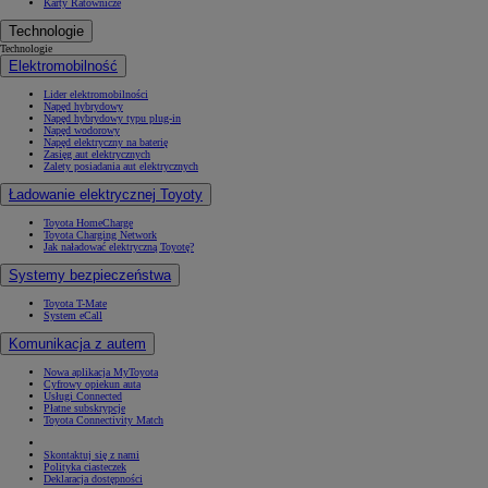
Karty Ratownicze
Technologie
Technologie
Elektromobilność
Lider elektromobilności
Napęd hybrydowy
Napęd hybrydowy typu plug-in
Napęd wodorowy
Napęd elektryczny na baterię
Zasięg aut elektrycznych
Zalety posiadania aut elektrycznych
Ładowanie elektrycznej Toyoty
Toyota HomeCharge
Toyota Charging Network
Jak naładować elektryczną Toyotę?
Systemy bezpieczeństwa
Toyota T-Mate
System eCall
Komunikacja z autem
Nowa aplikacja MyToyota
Cyfrowy opiekun auta
Usługi Connected
Płatne subskrypcje
Toyota Connectivity Match
Skontaktuj się z nami
Polityka ciasteczek
Deklaracja dostępności