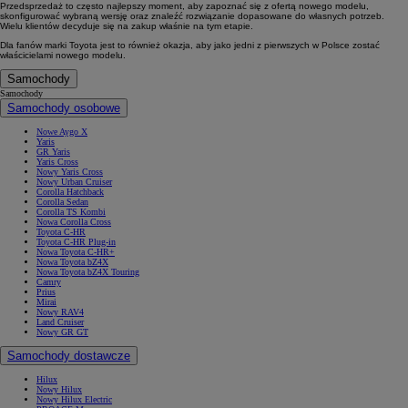
Przedsprzedaż to często najlepszy moment, aby zapoznać się z ofertą nowego modelu,
skonfigurować wybraną wersję oraz znaleźć rozwiązanie dopasowane do własnych potrzeb.
Wielu klientów decyduje się na zakup właśnie na tym etapie.
Dla fanów marki Toyota jest to również okazja, aby jako jedni z pierwszych w Polsce zostać
właścicielami nowego modelu.
Samochody
Samochody
Samochody osobowe
Nowe Aygo X
Yaris
GR Yaris
Yaris Cross
Nowy Yaris Cross
Nowy Urban Cruiser
Corolla Hatchback
Corolla Sedan
Corolla TS Kombi
Nowa Corolla Cross
Toyota C-HR
Toyota C-HR Plug-in
Nowa Toyota C-HR+
Nowa Toyota bZ4X
Nowa Toyota bZ4X Touring
Camry
Prius
Mirai
Nowy RAV4
Land Cruiser
Nowy GR GT
Samochody dostawcze
Hilux
Nowy Hilux
Nowy Hilux Electric