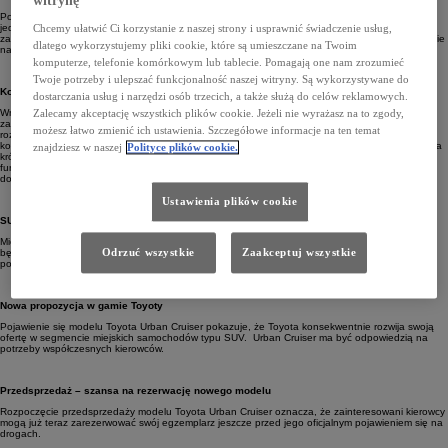
witrynę
Podwyższona sylwetka SUV-a sprawia, że auto prezentuje się solidnie i nowocześnie, a
Chcemy ułatwić Ci korzystanie z naszej strony i usprawnić świadczenie usług,
jednocześnie zachowuje kompaktowe proporcje, które są szczególnie ważne podczas jazdy w
zatłoczonych miastach. Tego typu konstrukcja pozwala na wygodne manewrowanie i parkowanie
dlatego wykorzystujemy pliki cookie, które są umieszczane na Twoim
nawet w ograniczonej przestrzeni.
komputerze, telefonie komórkowym lub tablecie. Pomagają one nam zrozumieć
Twoje potrzeby i ulepszać funkcjonalność naszej witryny. Są wykorzystywane do
Komfortowe i funkcjonalne wnętrze
dostarczania usług i narzędzi osób trzecich, a także służą do celów reklamowych.
Zalecamy akceptację wszystkich plików cookie. Jeżeli nie wyrażasz na to zgody,
Wnętrze modelu Toyota Urban Cruiser zostało zaprojektowane tak, aby zapewnić wygodę
zarówno kierowcy, jak i pasażerom. Ergonomiczny kokpit, czytelne wskaźniki oraz nowoczesne
możesz łatwo zmienić ich ustawienia. Szczegółowe informacje na ten temat
rozwiązania multimedialne mają sprawić, że codzienna jazda stanie się jeszcze bardziej
komfortowa. W kabinie znajdziemy przestrzeń, która pozwala wygodnie podróżować zarówno na
znajdziesz w naszej
Polityce plików cookie.
krótkich trasach w mieście, jak i podczas dłuższych wyjazdów.
Ważnym elementem jest także
funkcjonalność przestrzeni bagażowej oraz możliwość elastycznego wykorzystania wnętrza, co
docenią osoby prowadzące aktywny tryb życia.
Ustawienia plików cookie
SUV stworzony z myślą o codziennym użytkowaniu
Miejskie SUV-y rozwijają się bardzo dynamicznie. Kierowcy oczekują dziś samochodów, które
Odrzuć wszystkie
Zaakceptuj wszystkie
będą łączyć stylowy wygląd z praktycznością i komfortem jazdy. Model Toyota Urban Cruiser
powstał właśnie z myślą o takich potrzebach.
Nowa propozycja w gamie Toyoty
Pojawienie się modelu Toyota Urban Cruiser pokazuje, że Toyota konsekwentnie rozwija swoją
ofertę w segmencie miejskich samochodów typu SUV.
Urban Cruiser ma być odpowiedzią na
potrzeby współczesnych kierowców.
Przedsprzedaż – szansa na rezerwację nowego modelu
Rozpoczęcie przedsprzedaży modelu Toyota Urban Cruiser oznacza, że zainteresowani kierowcy
mogą już teraz zarezerwować swój egzemplarz jeszcze przed jego oficjalnym pojawieniem się na
drogach.