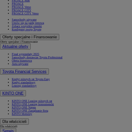
PROACE Max
PROACE
PROACE Verso
PROACE CITY
PROACE CITY Verso
Samochody używane
Umów się na jazdę testową
Zobacz wszystkie cenniki
Konfiguruj swoją Toyotę
Oferty specjalne i Finansowanie
Oferty specjalne i Finansowanie
Aktualne oferty
Finał wyprzedaży 2025
Samochody dostawcze Toyota Professional
Oferta biznesowa
Auta używane
Toyota Financial Services
Kredyt niższych rat Toyota Easy
Kredyt standardowy
Leasing standardowy
KINTO ONE
KINTO ONE Leasing niższych rat
KINTO ONE Leasing konsumencki
KINTO ONE Najem
KINTO ONE Zarządzanie flotą
KINTO Mobility
Dla właścicieli
Dla właścicieli
Serwis