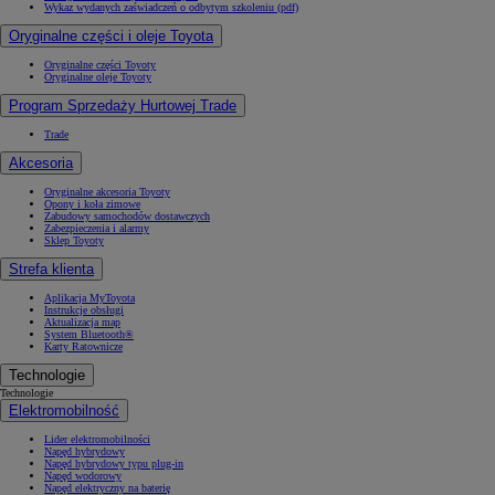
Wykaz wydanych zaświadczeń o odbytym szkoleniu (pdf)
Oryginalne części i oleje Toyota
Oryginalne części Toyoty
Oryginalne oleje Toyoty
Program Sprzedaży Hurtowej Trade
Trade
Akcesoria
Oryginalne akcesoria Toyoty
Opony i koła zimowe
Zabudowy samochodów dostawczych
Zabezpieczenia i alarmy
Sklep Toyoty
Strefa klienta
Aplikacja MyToyota
Instrukcje obsługi
Aktualizacja map
System Bluetooth®
Karty Ratownicze
Technologie
Technologie
Elektromobilność
Lider elektromobilności
Napęd hybrydowy
Napęd hybrydowy typu plug-in
Napęd wodorowy
Napęd elektryczny na baterię