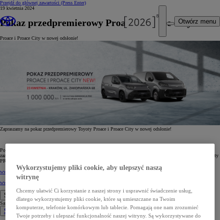
Przejdź do głównej zawartości
(Press Enter)
19 kwietnia 2024
Pokaz przedpremierowy Proace i Proace City!
Otwórz menu
Proace i Proace City w nowej odsłonie!
Zapraszamy na pokaz przedpremierowy Toyoty Proace i Proace City w nowej odsłonie!
Pojazdy te charakteryzują się nowoczesną stylistyką, komfortowym wnętrzem z cyfrowym kokpitem i
zaawansowanymi rozwiązaniami poprawiającymi bezpieczeństwo. Wszystko to sprawia, że nowe wersje Toyoty
PROACE radzą sobie z każdym zadaniem i napędza Twój biznes.
Wykorzystujemy pliki cookie, aby ulepszyć naszą
www.toyotakrakow.com.pl/nowe-samochody/wkrotce/proace-city
witrynę
www.toyotakrakow.com.pl/nowe-samochody/wkrotce/proace
Chcemy ułatwić Ci korzystanie z naszej strony i usprawnić świadczenie usług,
Samochody
dlatego wykorzystujemy pliki cookie, które są umieszczane na Twoim
Samochody
komputerze, telefonie komórkowym lub tablecie. Pomagają one nam zrozumieć
Samochody osobowe
Twoje potrzeby i ulepszać funkcjonalność naszej witryny. Są wykorzystywane do