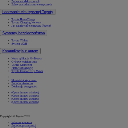
Zasięg aut elektrycznych
Zalety posiadania aut elektrycznych
Ładowanie elektrycznej Toyoty
Toyota HomeCharge
Toyota Charging Network
Jak naładować elektryczną Toyotę?
Systemy bezpieczeństwa
Toyota T-Mate
System eCall
Komunikacja z autem
Nowa aplikacja MyToyota
Cyfrowy opiekun auta
Usługi Connected
Płatne subskrypcje
Toyota Connectivity Match
Skontaktuj się z nami
Polityka ciasteczek
Deklaracja dostępności
(Opens in new window)
(Opens in new window)
(Opens in new window)
(Opens in new window)
Copyright © Toyota 2026
Informacje prawne
Polityka prywatności