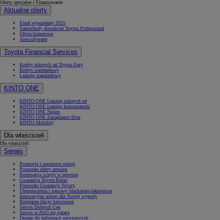
Oferty specjalne i Finansowanie
Aktualne oferty
Finał wyprzedaży 2025
Samochody dostawcze Toyota Professional
Oferta biznesowa
Auta używane
Toyota Financial Services
Kredyt niższych rat Toyota Easy
Kredyt standardowy
Leasing standardowy
KINTO ONE
KINTO ONE Leasing niższych rat
KINTO ONE Leasing konsumencki
KINTO ONE Najem
KINTO ONE Zarządzanie flotą
KINTO Mobility
Dla właścicieli
Dla właścicieli
Serwis
Promocje i sezonowe usługi
Pozostałe oferty serwisu
Rezerwacja wizyty w serwisie
Gwarancja Toyota Relax
Pozostałe Gwarancje Toyoty
Ubezpieczenia i naprawy blacharsko-lakiernicze
Innowacyjne usługi dla Twojej wygody
Bezpłatne Akcje Serwisowe
Serwis Dobrych Cen
Serwis w ASO się opłaca
Dostęp do informacji serwisowych