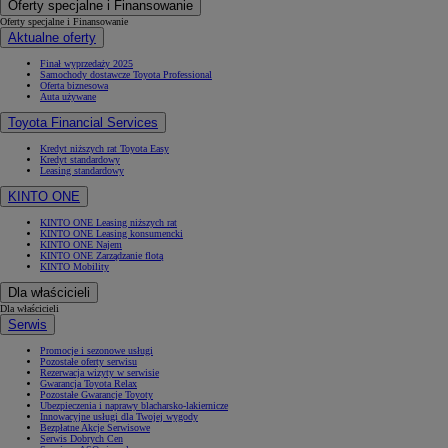
Oferty specjalne i Finansowanie
Oferty specjalne i Finansowanie
Aktualne oferty
Finał wyprzedaży 2025
Samochody dostawcze Toyota Professional
Oferta biznesowa
Auta używane
Toyota Financial Services
Kredyt niższych rat Toyota Easy
Kredyt standardowy
Leasing standardowy
KINTO ONE
KINTO ONE Leasing niższych rat
KINTO ONE Leasing konsumencki
KINTO ONE Najem
KINTO ONE Zarządzanie flotą
KINTO Mobility
Dla właścicieli
Dla właścicieli
Serwis
Promocje i sezonowe usługi
Pozostałe oferty serwisu
Rezerwacja wizyty w serwisie
Gwarancja Toyota Relax
Pozostałe Gwarancje Toyoty
Ubezpieczenia i naprawy blacharsko-lakiernicze
Innowacyjne usługi dla Twojej wygody
Bezpłatne Akcje Serwisowe
Serwis Dobrych Cen