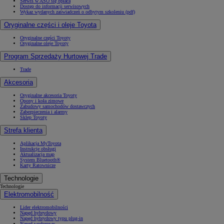
Serwis w ASO się opłaca
Dostęp do informacji serwisowych
Wykaz wydanych zaświadczeń o odbytym szkoleniu (pdf)
Oryginalne części i oleje Toyota
Oryginalne części Toyoty
Oryginalne oleje Toyoty
Program Sprzedaży Hurtowej Trade
Trade
Akcesoria
Oryginalne akcesoria Toyoty
Opony i koła zimowe
Zabudowy samochodów dostawczych
Zabezpieczenia i alarmy
Sklep Toyoty
Strefa klienta
Aplikacja MyToyota
Instrukcje obsługi
Aktualizacja map
System Bluetooth®
Karty Ratownicze
Technologie
Technologie
Elektromobilność
Lider elektromobilności
Napęd hybrydowy
Napęd hybrydowy typu plug-in
Napęd wodorowy