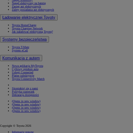
Napęd elektryczny na baterię
Zasięg aut elektrycznych
Zalety posiadania aut elektrycznych
Ładowanie elektrycznej Toyoty
Toyota HomeCharge
Toyota Charging Network
Jak naładować elektryczną Toyotę?
Systemy bezpieczeństwa
Toyota T-Mate
System eCall
Komunikacja z autem
Nowa aplikacja MyToyota
Cyfrowy opiekun auta
Usługi Connected
Płatne subskrypcje
Toyota Connectivity Match
Skontaktuj się z nami
Polityka ciasteczek
Deklaracja dostępności
(Opens in new window)
(Opens in new window)
(Opens in new window)
(Opens in new window)
Copyright © Toyota 2026
Informacje prawne