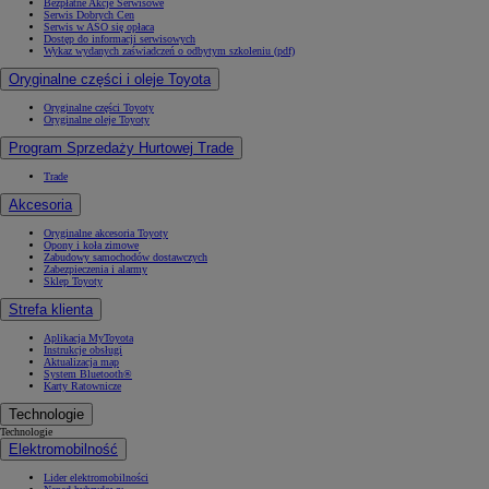
Bezpłatne Akcje Serwisowe
Serwis Dobrych Cen
Serwis w ASO się opłaca
Dostęp do informacji serwisowych
Wykaz wydanych zaświadczeń o odbytym szkoleniu (pdf)
Oryginalne części i oleje Toyota
Oryginalne części Toyoty
Oryginalne oleje Toyoty
Program Sprzedaży Hurtowej Trade
Trade
Akcesoria
Oryginalne akcesoria Toyoty
Opony i koła zimowe
Zabudowy samochodów dostawczych
Zabezpieczenia i alarmy
Sklep Toyoty
Strefa klienta
Aplikacja MyToyota
Instrukcje obsługi
Aktualizacja map
System Bluetooth®
Karty Ratownicze
Technologie
Technologie
Elektromobilność
Lider elektromobilności