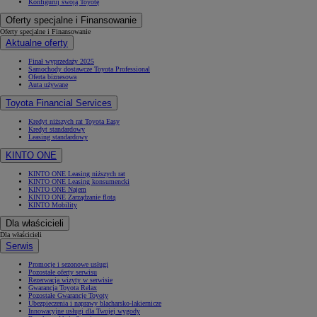
Konfiguruj swoją Toyotę
Oferty specjalne i Finansowanie
Oferty specjalne i Finansowanie
Aktualne oferty
Finał wyprzedaży 2025
Samochody dostawcze Toyota Professional
Oferta biznesowa
Auta używane
Toyota Financial Services
Kredyt niższych rat Toyota Easy
Kredyt standardowy
Leasing standardowy
KINTO ONE
KINTO ONE Leasing niższych rat
KINTO ONE Leasing konsumencki
KINTO ONE Najem
KINTO ONE Zarządzanie flotą
KINTO Mobility
Dla właścicieli
Dla właścicieli
Serwis
Promocje i sezonowe usługi
Pozostałe oferty serwisu
Rezerwacja wizyty w serwisie
Gwarancja Toyota Relax
Pozostałe Gwarancje Toyoty
Ubezpieczenia i naprawy blacharsko-lakiernicze
Innowacyjne usługi dla Twojej wygody