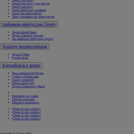
Napęd hybrydowy
Napęd hybrydowy typu plug-in
Napęd wodorowy
Napęd elektryczny na baterię
Zasięg aut elektrycznych
Zalety posiadania aut elektrycznych
Ładowanie elektrycznej Toyoty
Toyota HomeCharge
Toyota Charging Network
Jak naładować elektryczną Toyotę?
Systemy bezpieczeństwa
Toyota T-Mate
System eCall
Komunikacja z autem
Nowa aplikacja MyToyota
Cyfrowy opiekun auta
Usługi Connected
Płatne subskrypcje
Toyota Connectivity Match
Skontaktuj się z nami
Polityka ciasteczek
Deklaracja dostępności
(Opens in new window)
(Opens in new window)
(Opens in new window)
(Opens in new window)
Copyright © Toyota 2026