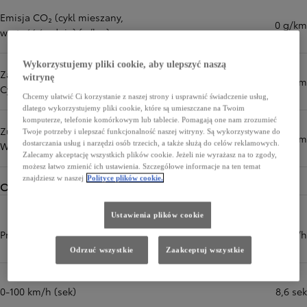
Emisja CO₂ (cykl mieszany,
0 g/km
wartość średnia) (g/km)
Wykorzystujemy pliki cookie, aby ulepszyć naszą
Zasięg w trybie elektrycznym -
witrynę
444 km
Cykl mieszany WLTP (km)
Chcemy ułatwić Ci korzystanie z naszej strony i usprawnić świadczenie usług,
dlatego wykorzystujemy pliki cookie, które są umieszczane na Twoim
komputerze, telefonie komórkowym lub tablecie. Pomagają one nam zrozumieć
Zużycie energii - Cykl mieszany
Twoje potrzeby i ulepszać funkcjonalność naszej witryny. Są wykorzystywane do
139 Wh/km
dostarczania usług i narzędzi osób trzecich, a także służą do celów reklamowych.
WLTP
Zalecamy akceptację wszystkich plików cookie. Jeżeli nie wyrażasz na to zgody,
możesz łatwo zmienić ich ustawienia. Szczegółowe informacje na ten temat
znajdziesz w naszej
Polityce plików cookie.
Osiągi
Ustawienia plików cookie
Prędkość maksymalna (km/h)
140 km/h
Odrzuć wszystkie
Zaakceptuj wszystkie
0-100 km/h (sek)
8,6 sek