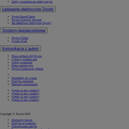
Zalety posiadania aut elektrycznych
Ładowanie elektrycznej Toyoty
Toyota HomeCharge
Toyota Charging Network
Jak naładować elektryczną Toyotę?
Systemy bezpieczeństwa
Toyota T-Mate
System eCall
Komunikacja z autem
Nowa aplikacja MyToyota
Cyfrowy opiekun auta
Usługi Connected
Płatne subskrypcje
Toyota Connectivity Match
Skontaktuj się z nami
Polityka ciasteczek
Deklaracja dostępności
(Opens in new window)
(Opens in new window)
(Opens in new window)
(Opens in new window)
Copyright © Toyota 2026
Informacje prawne
Polityka prywatności
Udostępnianie danych