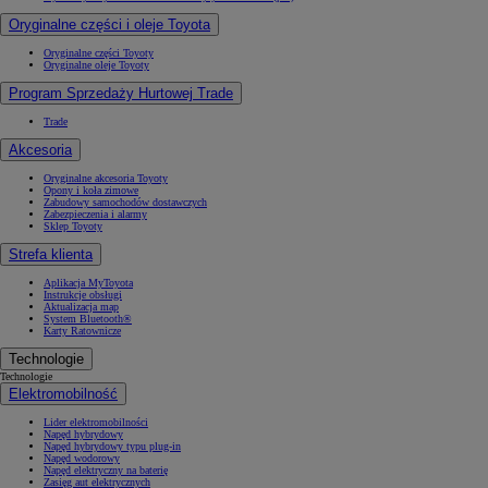
Oryginalne części i oleje Toyota
Oryginalne części Toyoty
Oryginalne oleje Toyoty
Program Sprzedaży Hurtowej Trade
Trade
Akcesoria
Oryginalne akcesoria Toyoty
Opony i koła zimowe
Zabudowy samochodów dostawczych
Zabezpieczenia i alarmy
Sklep Toyoty
Strefa klienta
Aplikacja MyToyota
Instrukcje obsługi
Aktualizacja map
System Bluetooth®
Karty Ratownicze
Technologie
Technologie
Elektromobilność
Lider elektromobilności
Napęd hybrydowy
Napęd hybrydowy typu plug-in
Napęd wodorowy
Napęd elektryczny na baterię
Zasięg aut elektrycznych