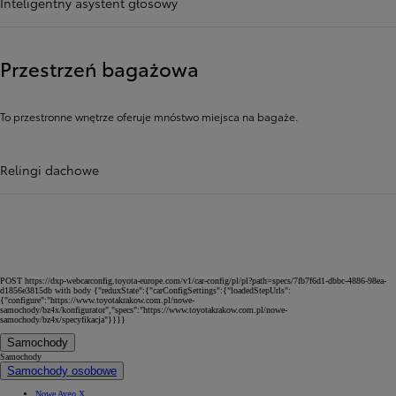
Inteligentny asystent głosowy
Przestrzeń bagażowa
To przestronne wnętrze oferuje mnóstwo miejsca na bagaże.
Relingi dachowe
POST https://dxp-webcarconfig.toyota-europe.com/v1/car-config/pl/pl?path=specs/7fb7f6d1-dbbc-4886-98ea-
d1856e3815db with body {"reduxState":{"carConfigSettings":{"loadedStepUrls":
{"configure":"https://www.toyotakrakow.com.pl/nowe-
samochody/bz4x/konfigurator","specs":"https://www.toyotakrakow.com.pl/nowe-
samochody/bz4x/specyfikacja"}}}}
Samochody
Samochody
Samochody osobowe
Nowe Aygo X