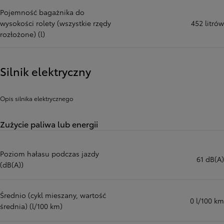
Pojemność bagażnika do
wysokości rolety (wszystkie rzędy
452 litrów
rozłożone) (l)
Silnik elektryczny
Opis silnika elektrycznego
Zużycie paliwa lub energii
Poziom hałasu podczas jazdy
61 dB(A)
(dB(A))
Średnio (cykl mieszany, wartość
0 l/100 km
średnia) (l/100 km)