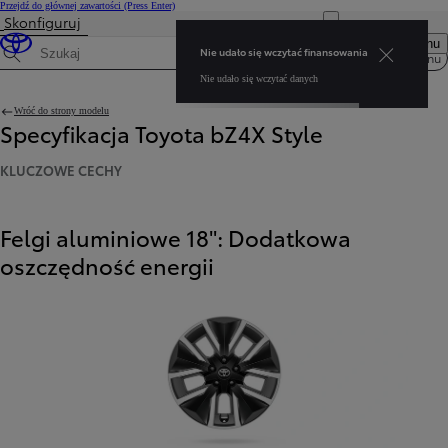
Przejdź do głównej zawartości
(Press Enter)
Skonfiguruj
Nie udało się wczytać finansowania Nie udało się wczytać danych
Otwórz menu
Nie udało się wczytać finansowania
Menu
Wyszukaj dane techniczne
Nie udało się wczytać danych
Wróć do strony modelu
Specyfikacja Toyota bZ4X Style
KLUCZOWE CECHY
Felgi aluminiowe 18": Dodatkowa
oszczędność energii