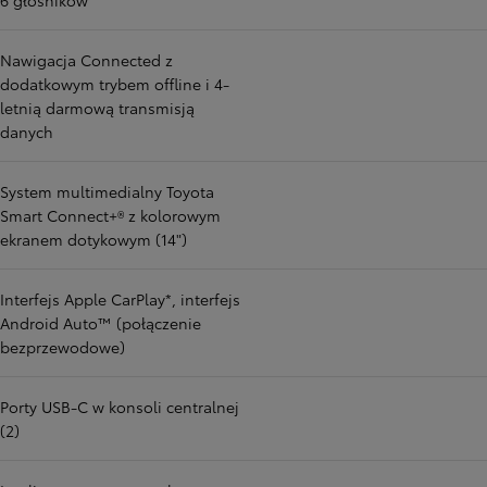
6 głośników
Nawigacja Connected z
dodatkowym trybem offline i 4-
letnią darmową transmisją
danych
System multimedialny Toyota
Smart Connect+® z kolorowym
ekranem dotykowym (14")
Interfejs Apple CarPlay*, interfejs
Android Auto™ (połączenie
bezprzewodowe)
Porty USB-C w konsoli centralnej
(2)