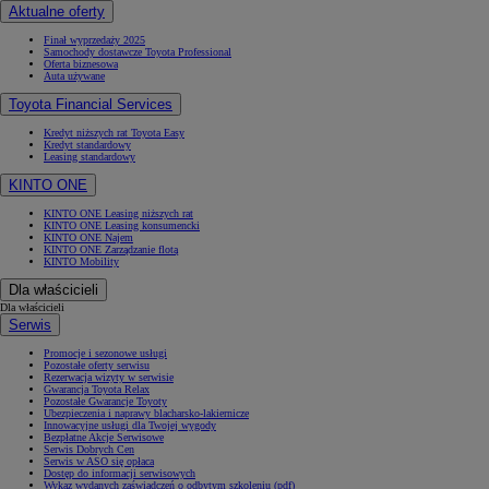
Aktualne oferty
Finał wyprzedaży 2025
Samochody dostawcze Toyota Professional
Oferta biznesowa
Auta używane
Toyota Financial Services
Kredyt niższych rat Toyota Easy
Kredyt standardowy
Leasing standardowy
KINTO ONE
KINTO ONE Leasing niższych rat
KINTO ONE Leasing konsumencki
KINTO ONE Najem
KINTO ONE Zarządzanie flotą
KINTO Mobility
Dla właścicieli
Dla właścicieli
Serwis
Promocje i sezonowe usługi
Pozostałe oferty serwisu
Rezerwacja wizyty w serwisie
Gwarancja Toyota Relax
Pozostałe Gwarancje Toyoty
Ubezpieczenia i naprawy blacharsko-lakiernicze
Innowacyjne usługi dla Twojej wygody
Bezpłatne Akcje Serwisowe
Serwis Dobrych Cen
Serwis w ASO się opłaca
Dostęp do informacji serwisowych
Wykaz wydanych zaświadczeń o odbytym szkoleniu (pdf)