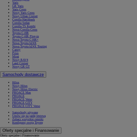
Yaris
GR Yaris
Yaris Cross
Nowy Yaris Cross
Nowy Urban Cruiser
Corolla Hatchback
Corolla Sedan
Corolla TS Kombi
Nowa Corolla Cross
Toyota C-HR
Toyota C-HR Plug-in
Nowa Toyota C-HR+
Nowa Toyota bZ4X
Nowa Toyota bZ4X Touring
Camry
Prius
Mirai
Nowy RAV4
Land Cruiser
Nowy GR GT
Samochody dostawcze
Hilux
Nowy Hilux
Nowy Hilux Electric
PROACE Max
PROACE
PROACE Verso
PROACE CITY
PROACE CITY Verso
Samochody używane
Umów się na jazdę testową
Zobacz wszystkie cenniki
Konfiguruj swoją Toyotę
Oferty specjalne i Finansowanie
Oferty specjalne i Finansowanie