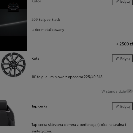
Kolor
Edytuj
Kolor
209 Eclipse Black
lakier metalizowany
+
2500 zł
Koła
Edytuj
Koła
18" felgi aluminiowe z oponami 225/40 R18
W standardzie
Tapicerka
Edytuj
Tapicerka
Tapicerka skórzana ciemna z perforacją (skóra naturalna i
syntetyczna)