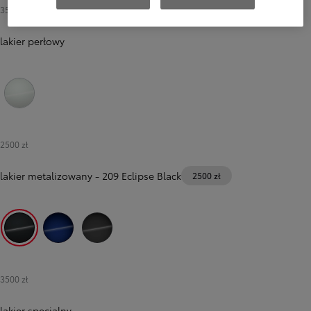
3500 zł
lakier perłowy
089 Platinum White Pearl
2500 zł
lakier metalizowany
-
209 Eclipse Black
2500 zł
209 Eclipse Black
8Y8 Juniper Blue
1M2 Storm Grey
3500 zł
lakier specjalny