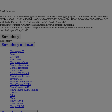
Read timed out
POST https://dxp-webcarconfig.toyota-europe.com/v1/car-config/pl/pl?path=configure/881ef498-b467-4895-
8074-cbc4340ccc81/02a119d5-4cbc-49a9-984e-f8367b7222a3&c=22414290-26e6-4453-a186-7ad0794bb2a7
with body {"reduxState":{"carConfigSettings":{"loadedStepUrls":
{"configure":"https://www.toyotakrakow.com.pl/nowe-samochody/corolla-
hatchback/konfigurator","specs":"https://www.toyotakrakow.com.pl/nowe-samochody/corolla-
hatchback/specyfikacja"}}}}
Samochody
Samochody
Samochody osobowe
Nowe Aygo X
Yaris
GR Yaris
Yaris Cross
Nowy Yaris Cross
Nowy Urban Cruiser
Corolla Hatchback
Corolla Sedan
Corolla TS Kombi
Nowa Corolla Cross
Toyota C-HR
Toyota C-HR Plug-in
Nowa Toyota C-HR+
Nowa Toyota bZ4X
Nowa Toyota bZ4X Touring
Camry
Prius
Mirai
Nowy RAV4
Land Cruiser
Nowy GR GT