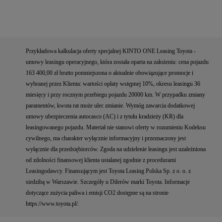
Przykładowa kalkulacja oferty specjalnej KINTO ONE Leasing Toyota -
umowy leasingu operacyjnego, która została oparta na założeniu: cena pojazdu
163 400,00 zł brutto pomniejszona o aktualnie obowiązujące promocje i
wybranej przez Klienta: wartości opłaty wstępnej 10%, okresu leasingu 36
miesięcy i przy rocznym przebiegu pojazdu 20000 km. W przypadku zmiany
paramentów, kwota rat może ulec zmianie. Wymóg zawarcia dodatkowej
umowy ubezpieczenia autocasco (AC) i z tytułu kradzieży (KR) dla
leasingowanego pojazdu. Materiał nie stanowi oferty w rozumieniu Kodeksu
cywilnego, ma charakter wyłącznie informacyjny i przeznaczony jest
wyłącznie dla przedsiębiorców. Zgoda na udzielenie leasingu jest uzależniona
od zdolności finansowej klienta ustalanej zgodnie z procedurami
Leasingodawcy. Finansującym jest Toyota Leasing Polska Sp. z o. o. z
siedzibą w Warszawie. Szczegóły u Dilerów marki Toyota. Informacje
dotyczące zużycia paliwa i emisji CO2 dostępne są na stronie
https://www.toyota.pl/.