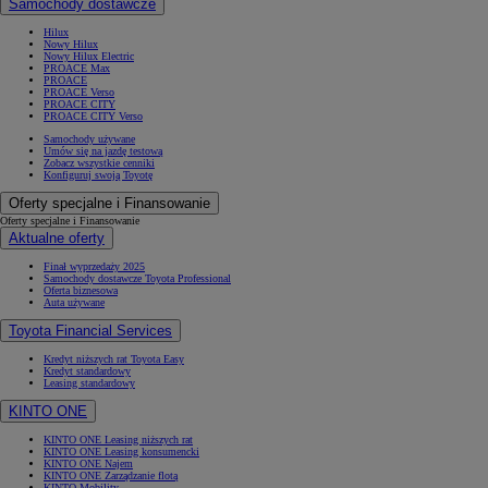
Samochody dostawcze
Hilux
Nowy Hilux
Nowy Hilux Electric
PROACE Max
PROACE
PROACE Verso
PROACE CITY
PROACE CITY Verso
Samochody używane
Umów się na jazdę testową
Zobacz wszystkie cenniki
Konfiguruj swoją Toyotę
Oferty specjalne i Finansowanie
Oferty specjalne i Finansowanie
Aktualne oferty
Finał wyprzedaży 2025
Samochody dostawcze Toyota Professional
Oferta biznesowa
Auta używane
Toyota Financial Services
Kredyt niższych rat Toyota Easy
Kredyt standardowy
Leasing standardowy
KINTO ONE
KINTO ONE Leasing niższych rat
KINTO ONE Leasing konsumencki
KINTO ONE Najem
KINTO ONE Zarządzanie flotą
KINTO Mobility