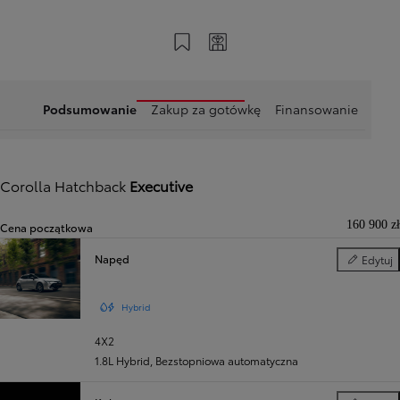
Zapisz na swoim koncie
Twój kod
Podsumowanie
Zakup za gotówkę
Finansowanie
Corolla Hatchback
Executive
160 900 zł
Cena początkowa
Napęd
Edytuj
Napęd
Hybrid
4X2
1.8L Hybrid
,
Bezstopniowa automatyczna