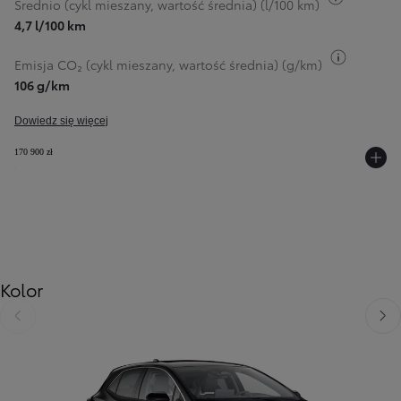
Średnio (cykl mieszany, wartość średnia) (l/100 km)
4,7 l/100 km
Przełącz
Emisja CO₂ (cykl mieszany, wartość średnia) (g/km)
106 g/km
Dowiedz się więcej
170 900 zł
Kolor
Poprzedni
Nast