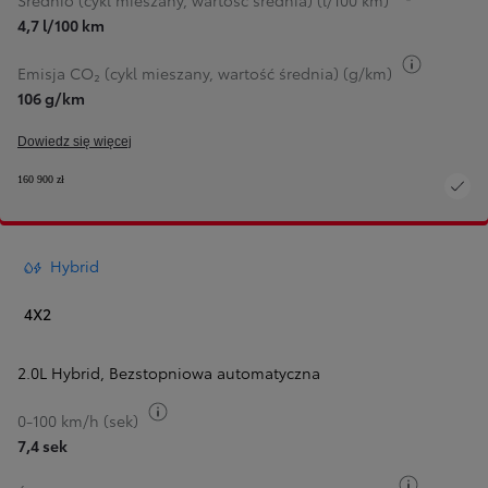
Średnio (cykl mieszany, wartość średnia) (l/100 km)
4,7 l/100 km
Przełącz
Emisja CO₂ (cykl mieszany, wartość średnia) (g/km)
106 g/km
Dowiedz się więcej
160 900 zł
Hybrid
4X2
2.0L Hybrid
,
Bezstopniowa automatyczna
Przełącz informacje o paliwie
0-100 km/h (sek)
7,4 sek
Przełącz 