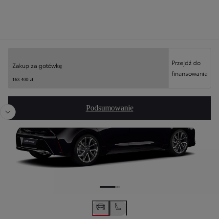
Twoja konfiguracja
Przejdź do
Zakup za gotówkę
finansowania
Poprzedni
Nast
163 400 zł
Podsumowanie