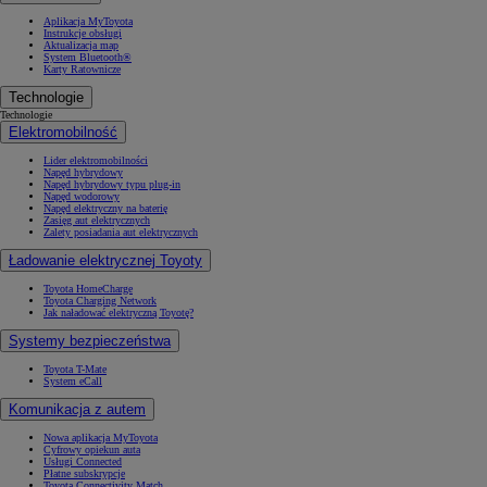
Aplikacja MyToyota
Instrukcje obsługi
Aktualizacja map
System Bluetooth®
Karty Ratownicze
Technologie
Technologie
Elektromobilność
Lider elektromobilności
Napęd hybrydowy
Napęd hybrydowy typu plug-in
Napęd wodorowy
Napęd elektryczny na baterię
Zasięg aut elektrycznych
Zalety posiadania aut elektrycznych
Ładowanie elektrycznej Toyoty
Toyota HomeCharge
Toyota Charging Network
Jak naładować elektryczną Toyotę?
Systemy bezpieczeństwa
Toyota T-Mate
System eCall
Komunikacja z autem
Nowa aplikacja MyToyota
Cyfrowy opiekun auta
Usługi Connected
Płatne subskrypcje
Toyota Connectivity Match