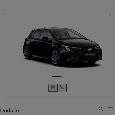
Poprzedni
Nast
Dodatki