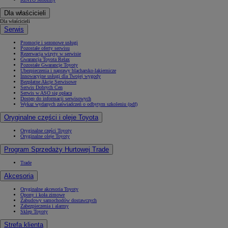
Dla właścicieli
Dla właścicieli
Serwis
Promocje i sezonowe usługi
Pozostałe oferty serwisu
Rezerwacja wizyty w serwisie
Gwarancja Toyota Relax
Pozostałe Gwarancje Toyoty
Ubezpieczenia i naprawy blacharsko-lakiernicze
Innowacyjne usługi dla Twojej wygody
Bezpłatne Akcje Serwisowe
Serwis Dobrych Cen
Serwis w ASO się opłaca
Dostęp do informacji serwisowych
Wykaz wydanych zaświadczeń o odbytym szkoleniu (pdf)
Oryginalne części i oleje Toyota
Oryginalne części Toyoty
Oryginalne oleje Toyoty
Program Sprzedaży Hurtowej Trade
Trade
Akcesoria
Oryginalne akcesoria Toyoty
Opony i koła zimowe
Zabudowy samochodów dostawczych
Zabezpieczenia i alarmy
Sklep Toyoty
Strefa klienta