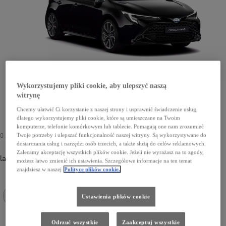
Wykorzystujemy pliki cookie, aby ulepszyć naszą
witrynę
Chcemy ułatwić Ci korzystanie z naszej strony i usprawnić świadczenie usług,
dlatego wykorzystujemy pliki cookie, które są umieszczane na Twoim
komputerze, telefonie komórkowym lub tablecie. Pomagają one nam zrozumieć
0 zł
Twoje potrzeby i ulepszać funkcjonalność naszej witryny. Są wykorzystywane do
dostarczania usług i narzędzi osób trzecich, a także służą do celów reklamowych.
Zalecamy akceptację wszystkich plików cookie. Jeżeli nie wyrażasz na to zgody,
lakier podstawowy
możesz łatwo zmienić ich ustawienia. Szczegółowe informacje na ten temat
znajdziesz w naszej
Polityce plików cookie.
Ustawienia plików cookie
040 Pure White
Odrzuć wszystkie
Zaakceptuj wszystkie