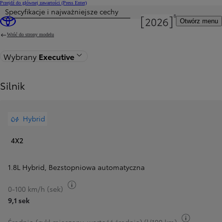
Przejdź do głównej zawartości
(Press Enter)
Specyfikacje i najważniejsze cechy
Otwórz menu
Wróć do strony modelu
Wybrany
Executive
Silnik
Hybrid
4X2
1.8L Hybrid
,
Bezstopniowa automatyczna
Przełącz informacje o paliwie
0-100 km/h (sek)
9,1 sek
Przełącz 