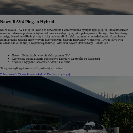
Nowy RAV4 Plug-in Hybrid
Nowa Toyota RAV4 Plug-in Hybrid to nowoczesna i wszechstronna hybryda typu plug-in, która umożliwia
zarówno codzienne podróże w trybie całkowicie elektrycznym, jak i pokonywanie dłuższych tras bez obawy
o zasięg. Napęd umożliwia płynną i cichą jazdę na silniku elektrycznym, a po rozładowaniu akumulatora
automatycznie zaczyna pracę w trybie hybrydowym. Szybkie ładowanie* w trasie od 10% do 80% trwa
zaledwie około 30 min, a za pomocą domowej ładowarki Toyota HomeCharge – około 3 h.
Nawet 100 km jazdy w trybie elektrycznym (EV)
Geofencing automatycznie dobiera tryb napędu w zależności od lokalizacji
Szybkie i wygodne ładowanie w domu i w trasie
*Dostępność szybkiego ładowania zależy od wersji wyposażenia.
Zobacz cennik
(Opens in new window)
Dowiedz się więcej