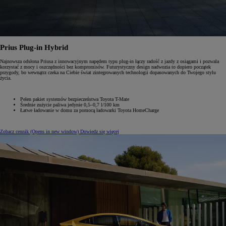
Prius Plug-in Hybrid
Najnowsza odsłona Priusa z innowacyjnym napędem typu plug-in łączy radość z jazdy z osiągami i pozwala
korzystać z mocy i oszczędności bez kompromisów. Futurystyczny design nadwozia to dopiero początek
przygody, bo wewnątrz czeka na Ciebie świat zintegrowanych technologii dopasowanych do Twojego stylu
życia.
Pełen pakiet systemów bezpieczeństwa Toyota T-Mate
Średnie zużycie paliwa jedynie 0,5–0,7 l/100 km
Łatwe ładowanie w domu za pomocą ładowarki Toyota HomeCharge
Zobacz cennik
(Opens in new window)
Dowiedz się więcej