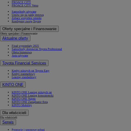
PROACE CITY
PROACE CITY Verso
Samochody używane
Umów się na jazdę testową
Zobacz wszystkie cenniki
Konfiguruj swoją Toyotę
Oferty specjalne i Finansowanie
Oferty specjalne i Finansowanie
Aktualne oferty
Finał wyprzedaży 2025
Samochody dostawcze Toyota Professional
Oferta biznesowa
Auta używane
Toyota Financial Services
Kredyt niższych rat Toyota Easy
Kredyt standardowy
Leasing standardowy
KINTO ONE
KINTO ONE Leasing niższych rat
KINTO ONE Leasing konsumencki
KINTO ONE Najem
KINTO ONE Zarządzanie flotą
KINTO Mobility
Dla właścicieli
Dla właścicieli
Serwis
Promocje i sezonowe usługi