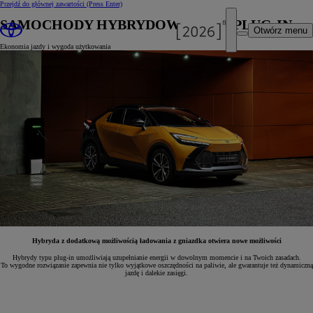
Przejdź do głównej zawartości
(Press Enter)
SAMOCHODY HYBRYDOWE TYPU PLUG-IN
Otwórz menu
Ekonomia jazdy i wygoda użytkowania
Hybryda z dodatkową możliwością ładowania z gniazdka otwiera nowe możliwości
Hybrydy typu plug-in umożliwiają uzupełnianie energii w dowolnym momencie i na Twoich zasadach.
To wygodne rozwiązanie zapewnia nie tylko wyjątkowe oszczędności na paliwie, ale gwarantuje też dynamiczną
jazdę i dalekie zasięgi.