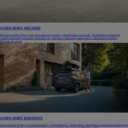
SAMOCHODY MIEJSKIE
Miejskie modele Toyoty łączą kompaktowe wymiary i niespotykaną zwrotność. Nowoczesne technologie
i napęd zapewniają oszczędne poruszania się połączone z łatwością parkowania w zatłoczonym mieście.
Dowiedz się więcej
SAMOCHODY RODZINNE
Auta rodzinne Toyoty to wszechstronność i bezpieczeństwo. Przemyślane rozwiązania i nowoczesne technologie