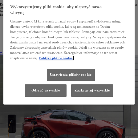
Doskonały design i równie zachwycające właściwości jezdne w przyciągającym wzrok nadwoziu typu crossover.
Wykorzystujemy pliki cookie, aby ulepszyć naszą
Atuty, takie jak możliwość ładowania baterii ze zwykłego gniazdka domowego, zaawansowane systemy
bezpieczeństwa czy zastosowany po raz pierwszy w Toyocie geofencing, pozwalają ruszać pewnie
witrynę
ku przyszłości.
Chcemy ułatwić Ci korzystanie z naszej strony i usprawnić świadczenie usług,
dlatego wykorzystujemy pliki cookie, które są umieszczane na Twoim
Do 804 km zasięgu przy wykorzystaniu obu trybów jazdy
komputerze, telefonie komórkowym lub tablecie. Pomagają one nam zrozumieć
Średnie zużycie paliwa 0,8–0,9 l/100 km
Twoje potrzeby i ulepszać funkcjonalność naszej witryny. Są wykorzystywane do
Geofencing automatycznie zmieniający źródło napędu w zależności od lokalizacji
dostarczania usług i narzędzi osób trzecich, a także służą do celów reklamowych.
Zalecamy akceptację wszystkich plików cookie. Jeżeli nie wyrażasz na to zgody,
możesz łatwo zmienić ich ustawienia. Szczegółowe informacje na ten temat
Zobacz cennik
(Opens in new window)
Dowiedz się więcej
znajdziesz w naszej
Polityce plików cookie.
Ustawienia plików cookie
Odrzuć wszystkie
Zaakceptuj wszystkie