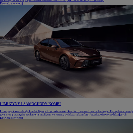
sprawiają, że spisują się doskonale zarówno na co dzień, jak i podczas długich podróży.
Dowiedz się więcej
LIMUZYNY I SAMOCHODY KOMBI
Limuzyny i samochody kombi Toyoty to przestronność, komfort i sprawdzone technologie. Hybrydowe napędy
gwarantują oszczędne spalanie, a inteligentne systemy zwiększają komfort i bezpieczeństwo podróżujących.
Dowiedz się więcej