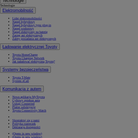
Technologie
Technologie
Elektromobilność
Lider elektromobilności
Napęd hybrydowy
Napęd hybrydowy typu plug-in
Napęd wodorowy
Napęd elektryczny na baterię
Zasięg aut elektrycznych
Zalety posiadania aut elektrycznych
Ładowanie elektrycznej Toyoty
Toyota HomeCharge
Toyota Charging Network
Jak naładować elektryczną Toyotę?
Systemy bezpieczeństwa
Toyota T-Mate
System eCall
Komunikacja z autem
Nowa aplikacja MyToyota
Cyfrowy opiekun auta
Usługi Connected
Płatne subskrypcje
Toyota Connectivity Match
Skontaktuj się z nami
Polityka ciasteczek
Deklaracja dostępności
(Opens in new window)
(Opens in new window)