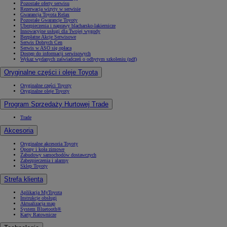
Pozostałe oferty serwisu
Rezerwacja wizyty w serwisie
Gwarancja Toyota Relax
Pozostałe Gwarancje Toyoty
Ubezpieczenia i naprawy blacharsko-lakiernicze
Innowacyjne usługi dla Twojej wygody
Bezpłatne Akcje Serwisowe
Serwis Dobrych Cen
Serwis w ASO się opłaca
Dostęp do informacji serwisowych
Wykaz wydanych zaświadczeń o odbytym szkoleniu (pdf)
Oryginalne części i oleje Toyota
Oryginalne części Toyoty
Oryginalne oleje Toyoty
Program Sprzedaży Hurtowej Trade
Trade
Akcesoria
Oryginalne akcesoria Toyoty
Opony i koła zimowe
Zabudowy samochodów dostawczych
Zabezpieczenia i alarmy
Sklep Toyoty
Strefa klienta
Aplikacja MyToyota
Instrukcje obsługi
Aktualizacja map
System Bluetooth®
Karty Ratownicze