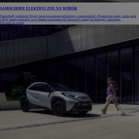
SAMOCHODY ELEKTRYCZNE NA WODÓR
Samochody wodorowe Toyoty łączą nowoczesną technologię i niezawodność. Dynamiczne osiągi, cicha jazda
i długi zasięg sprawiają, że to idealne rozwiązanie dla kierowców ceniących ekologię i innowacje.
Dowiedz się więcej