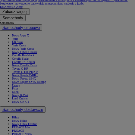
Sportowe modele Toyoty łączą doświadczenie z motosportu z niezawodnymi technologiami. Dynamiczne,
bezpieczne i nowoczesne, zapewniają niezapomniane wrażenia z jazdy.
Dowiedz się więcej
Zobacz więcej
Samochody
Samochody
Samochody osobowe
Nowe Aygo X
Yaris
GR Yaris
Yaris Cross
Nowy Yaris Cross
Nowy Urban Cruiser
Corolla Hatchback
Corolla Sedan
Corolla TS Kombi
Nowa Corolla Cross
Toyota C-HR
Toyota C-HR Plug-in
Nowa Toyota C-HR+
Nowa Toyota bZ4X
Nowa Toyota bZ4X Touring
Camry
Prius
Mirai
Nowy RAV4
Land Cruiser
Nowy GR GT
Samochody dostawcze
Hilux
Nowy Hilux
Nowy Hilux Electric
PROACE Max
PROACE
PROACE Verso