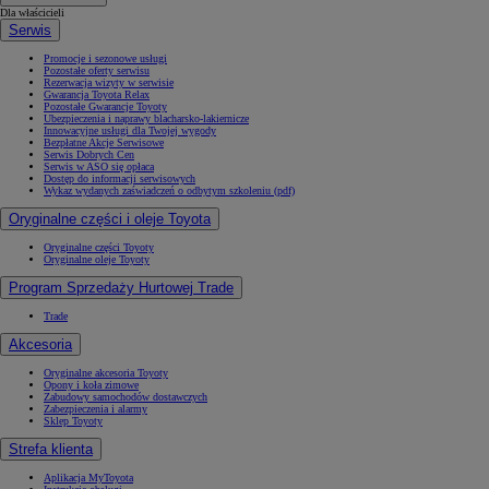
Dla właścicieli
Serwis
Promocje i sezonowe usługi
Pozostałe oferty serwisu
Rezerwacja wizyty w serwisie
Gwarancja Toyota Relax
Pozostałe Gwarancje Toyoty
Ubezpieczenia i naprawy blacharsko-lakiernicze
Innowacyjne usługi dla Twojej wygody
Bezpłatne Akcje Serwisowe
Serwis Dobrych Cen
Serwis w ASO się opłaca
Dostęp do informacji serwisowych
Wykaz wydanych zaświadczeń o odbytym szkoleniu (pdf)
Oryginalne części i oleje Toyota
Oryginalne części Toyoty
Oryginalne oleje Toyoty
Program Sprzedaży Hurtowej Trade
Trade
Akcesoria
Oryginalne akcesoria Toyoty
Opony i koła zimowe
Zabudowy samochodów dostawczych
Zabezpieczenia i alarmy
Sklep Toyoty
Strefa klienta
Aplikacja MyToyota