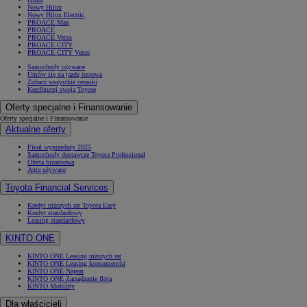
Nowy Hilux
Nowy Hilux Electric
PROACE Max
PROACE
PROACE Verso
PROACE CITY
PROACE CITY Verso
Samochody używane
Umów się na jazdę testową
Zobacz wszystkie cenniki
Konfiguruj swoją Toyotę
Oferty specjalne i Finansowanie
Oferty specjalne i Finansowanie
Aktualne oferty
Finał wyprzedaży 2025
Samochody dostawcze Toyota Professional
Oferta biznesowa
Auta używane
Toyota Financial Services
Kredyt niższych rat Toyota Easy
Kredyt standardowy
Leasing standardowy
KINTO ONE
KINTO ONE Leasing niższych rat
KINTO ONE Leasing konsumencki
KINTO ONE Najem
KINTO ONE Zarządzanie flotą
KINTO Mobility
Dla właścicieli