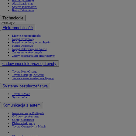
Instrukcje obsługi
Aktualizacja map
System Bluetooth®
Karty Ratownicze
Technologie
Technologie
Elektromobilność
Lider elektromobilności
Napęd hybrydowy
Napęd hybrydowy typu plug-in
Napęd wodorowy
Napęd elektryczny na baterię
Zasięg aut elektrycznych
Zalety posiadania aut elektrycznych
Ładowanie elektrycznej Toyoty
Toyota HomeCharge
Toyota Charging Network
Jak naładować elektryczną Toyotę?
Systemy bezpieczeństwa
Toyota T-Mate
System eCall
Komunikacja z autem
Nowa aplikacja MyToyota
Cyfrowy opiekun auta
Usługi Connected
Płatne subskrypcje
Toyota Connectivity Match