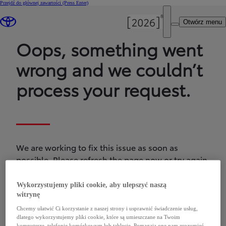
Przejdź do głównej zawartości
(Press Enter)
Otwórz menu
Oops, something went
wrong and we couldn’t
process your request.
We are working to fix this issue as soon as
possible. Please refresh the page now or try again
later.
Wykorzystujemy pliki cookie, aby ulepszyć naszą
witrynę
Chcemy ułatwić Ci korzystanie z naszej strony i usprawnić świadczenie usług,
dlatego wykorzystujemy pliki cookie, które są umieszczane na Twoim
komputerze, telefonie komórkowym lub tablecie. Pomagają one nam zrozumieć