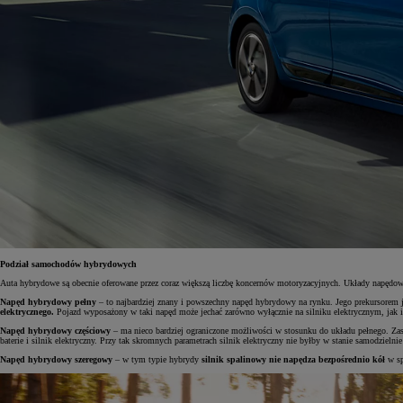
Podział samochodów hybrydowych
Od
81 900 zł
Auta hybrydowe są obecnie oferowane przez coraz większą liczbę koncernów motoryzacyjnych. Układy napędowe 
Napęd hybrydowy pełny
– to najbardziej znany i powszechny napęd hybrydowy na rynku. Jego prekursorem 
Yaris Cross
elektrycznego.
Pojazd wyposażony w taki napęd może jechać zarówno wyłącznie na silniku elektrycznym, jak i
HYBRID
Napęd hybrydowy częściowy
– ma nieco bardziej ograniczone możliwości w stosunku do układu pełnego. Zas
baterie i silnik elektryczny. Przy tak skromnych parametrach silnik elektryczny nie byłby w stanie samodzielni
Napęd hybrydowy szeregowy
– w tym typie hybrydy
silnik spalinowy nie napędza bezpośrednio kół
w sp