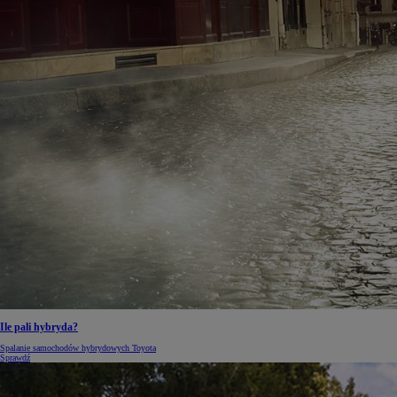
Od
105 300 zł
Corolla Hatchback
HYBRID
Ile pali hybryda?
Spalanie samochodów hybrydowych Toyota
Sprawdź