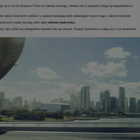
bija się to na ich dynamice? Otóż nic bardziej mylnego, obecnie oba te parametry mogą się bezproblemowo
tóre oprócz świetnych wyników w spalaniu posiadają także zaskakująco mocne osiągi z zakresu dynamiki.
iejszych wrażeń stawiają sobie także
ochronę środowiska
.
nej, taki wybór ma niebagatelne znaczenie dla nas samych. Pojazdy hybrydowe wydają się w tym kontekście