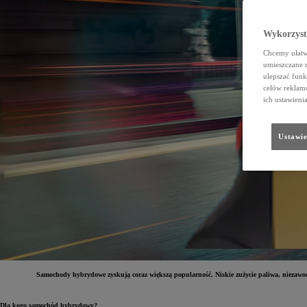
Wykorzystu
Chcemy ułatwi
umieszczane 
ulepszać funk
celów reklamo
ich ustawieni
Ustawie
Samochody hybrydowe zyskują coraz większą popularność. Niskie zużycie paliwa, niezawod
Dla kogo samochód hybrydowy?