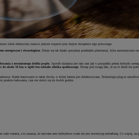
miast silnik elektryczny stanowi jedynie wsparcie przy dużym obciążeniu tego pierwszego.
dem szeregowym i równoległym
. Dzieje się tak dzięki specjalnej przekładni planetarnej, która automatycznie
dowania z zewnętrznego źródła prądu
. Sposób działania jest taki sam jak w przypadku pełnej hybrydy sze
s do około 50 km w ogóle bez udziału silnika spalinowego
. Biorąc pod uwagę fakt, że na co dzień nie po
linowy. Każde hamowanie to także chwila, w której bateria jest doładowywana. Technologia plug-in umożliwi
m punkcie ładowania, czas ten skróci się do dwóch godzin.
stale wzrasta, a to oznacza, że używane auto hybrydowe wcale nie jest inwestycją nietrafioną. Co więcej, na