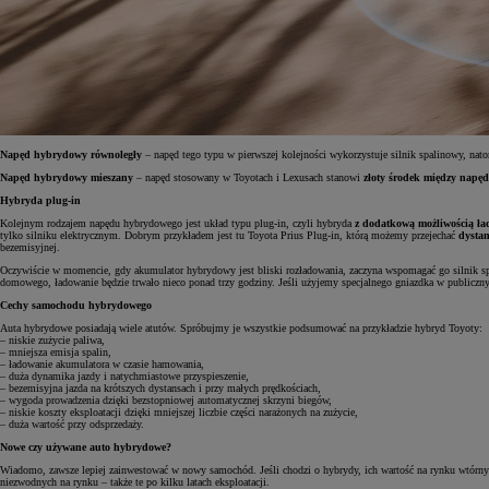
Napęd hybrydowy równoległy
– napęd tego typu w pierwszej kolejności wykorzystuje silnik spalinowy, nato
Napęd hybrydowy mieszany
– napęd stosowany w Toyotach i Lexusach stanowi
złoty środek między napę
Hybryda plug-in
Kolejnym rodzajem napędu hybrydowego jest układ typu plug-in, czyli hybryda
z dodatkową możliwością ła
tylko silniku elektrycznym. Dobrym przykładem jest tu Toyota Prius Plug-in, którą możemy przejechać
dystan
bezemisyjnej.
Oczywiście w momencie, gdy akumulator hybrydowy jest bliski rozładowania, zaczyna wspomagać go silnik spa
domowego, ładowanie będzie trwało nieco ponad trzy godziny. Jeśli użyjemy specjalnego gniazdka w publiczny
Cechy samochodu hybrydowego
Auta hybrydowe posiadają wiele atutów. Spróbujmy je wszystkie podsumować na przykładzie hybryd Toyoty:
– niskie zużycie paliwa,
– mniejsza emisja spalin,
– ładowanie akumulatora w czasie hamowania,
– duża dynamika jazdy i natychmiastowe przyspieszenie,
– bezemisyjna jazda na krótszych dystansach i przy małych prędkościach,
– wygoda prowadzenia dzięki bezstopniowej automatycznej skrzyni biegów,
– niskie koszty eksploatacji dzięki mniejszej liczbie części narażonych na zużycie,
– duża wartość przy odsprzedaży.
Nowe czy używane auto hybrydowe?
Wiadomo, zawsze lepiej zainwestować w nowy samochód. Jeśli chodzi o hybrydy, ich wartość na rynku wtórnym 
niezwodnych na rynku – także te po kilku latach eksploatacji.