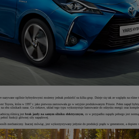
nazywane ogólnie hybrydowymi możemy jednak podzielić na kilka grup. Dzieje się tak ze względu na różne typ
jest Toyota, która w 1997 r. jako pierwsza zastosowała go w seryjnie produkowanym Priusie. Pełen napęd hy
 na obu silnikach naraz. Co ciekawe, układ tego typu wykorzystuje hamowanie do odzysku energii oraz komple
adniczą różnicą jest
brak jazdy na samym silniku elektrycznym
, co w przypadku napędu pełnego jest normą
e pełnić funkcji głównej siły napędowej.
osób mechaniczny. Inaczej mówiąc, jest wykorzystywany jedynie do produkcji prądu w generatorze, a dopiero 