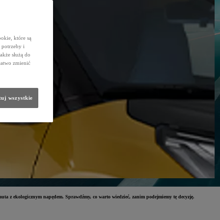
okie, które są
potrzeby i
także służą do
łatwo zmienić
uj wszystkie
auta z ekologicznym napędem. Sprawdźmy, co warto wiedzieć, zanim podejmiemy tę decyzję.