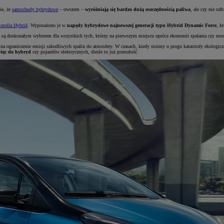
ie, że
samochody hybrydowe
– owszem –
wyróżniają się bardzo dużą oszczędnością paliwa
, ale czy nie od
orolla Hybrid
. Wyposażono je w
napędy hybrydowe najnowszej generacji typu Hybrid Dynamic Force
, k
 są doskonałym wyborem dla wszystkich tych, którzy na pierwszym miejscu oprócz ekonomii spalania czy mocn
 ograniczenie emisji szkodliwych spalin do atmosfery. W czasach, kiedy stoimy u progu katastrofy ekologicz
więc do hybryd
czy pojazdów elektrycznych, diesle to już przeszłość.