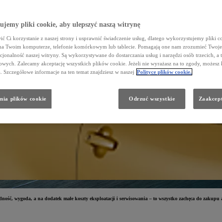
jemy pliki cookie, aby ulepszyć naszą witrynę
ć Ci korzystanie z naszej strony i usprawnić świadczenie usług, dlatego wykorzystujemy pliki co
na Twoim komputerze, telefonie komórkowym lub tablecie. Pomagają one nam zrozumieć Twoje 
cjonalność naszej witryny. Są wykorzystywane do dostarczania usług i narzędzi osób trzecich, a 
wych. Zalecamy akceptację wszystkich plików cookie. Jeżeli nie wyrażasz na to zgody, możesz 
a. Szczegółowe informacje na ten temat znajdziesz w naszej
Polityce plików cookie.
nia plików cookie
Odrzuć wszystkie
Zaakcept
ność, wygoda, a na dodatek małe koszty eksploatacji i serwisowania – to wszystko zachęca do zakupu 