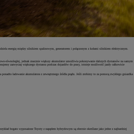
 rozdziela energię między silnikiem spalinowym, generatorem i połączonym z kołami silnikiem elektrycznym.
regowo-równoległej, jednak znacznie większy akumulator umożliwia pokonywanie dalszych dystansów na samym
konujemy zazwyczaj większego dystansu podczas dojazdów do pracy, istnieje możliwość jazdy całkowicie
a ponadto ładowanie akumulatora z zewnętrznego źródła prądu. Jeśli zrobimy to za pomocą zwykłego gniazdka
 przykład bogato wyposażone Toyoty z napędem hybrydowym są obecnie określane jako jedne z najbardziej