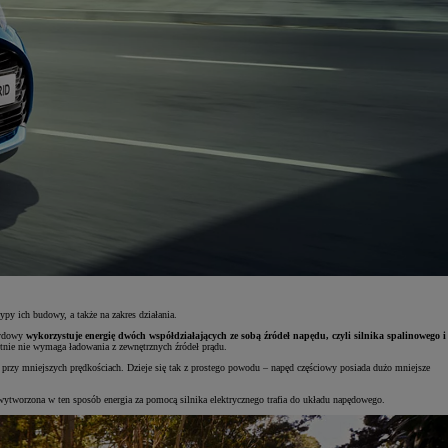
y ich budowy, a także na zakres działania.
brydowy
wykorzystuje energię dwóch współdziałających ze sobą źródeł napędu, czyli silnika spalinowego i
tnie nie wymaga ładowania z zewnętrznych źródeł prądu.
 przy mniejszych prędkościach. Dzieje się tak z prostego powodu – napęd częściowy posiada dużo mniejsze
wytworzona w ten sposób energia za pomocą silnika elektrycznego trafia do układu napędowego.