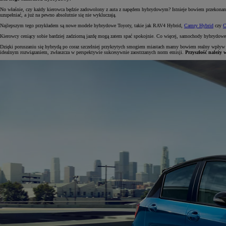
No właśnie, czy każdy kierowca będzie zadowolony z auta z napędem hybrydowym? Istnieje bowiem przekonan
uzupełniać, a już na pewno absolutnie się nie wykluczają.
Najlepszym tego przykładem są nowe modele hybrydowe Toyoty, takie jak RAV4 Hybrid,
Camry Hybrid
czy
C
Kierowcy ceniący sobie bardziej zadziorną jazdę mogą zatem spać spokojnie. Co więcej, samochody hybrydowe
Dzięki poruszaniu się hybrydą po coraz szczelniej przykrytych smogiem miastach mamy bowiem realny wpływ na
idealnym rozwiązaniem, zwłaszcza w perspektywie sukcesywnie zaostrzanych norm emisji.
Przyszłość należy 