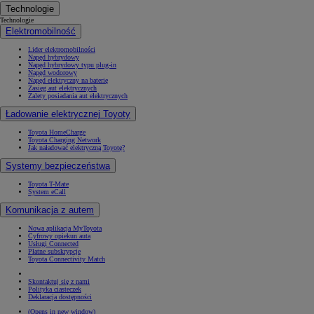
Technologie
Technologie
Elektromobilność
Lider elektromobilności
Napęd hybrydowy
Napęd hybrydowy typu plug-in
Napęd wodorowy
Napęd elektryczny na baterię
Zasięg aut elektrycznych
Zalety posiadania aut elektrycznych
Ładowanie elektrycznej Toyoty
Toyota HomeCharge
Toyota Charging Network
Jak naładować elektryczną Toyotę?
Systemy bezpieczeństwa
Toyota T-Mate
System eCall
Komunikacja z autem
Nowa aplikacja MyToyota
Cyfrowy opiekun auta
Usługi Connected
Płatne subskrypcje
Toyota Connectivity Match
Skontaktuj się z nami
Polityka ciasteczek
Deklaracja dostępności
(Opens in new window)