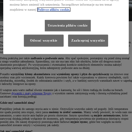
możesz łatwo zmienić ich ustawienia. Szczegółowe informacje na ten temat
znajdziesz w naszej
Polityce plików cookie.
Ustawienia plików cookie
Dopiero drugim krokiem konserwacji nadwozia auta jest
pokrycie lakieru woskiem.
Jednokrotne nałożenie
takiej warstwy ochronnej nie wystarczy oczywiście na całą zimę, ale skutecznie zabezpieczy auto przed
pierwszymi mrozami. Zabieg ten dobrze jest co jakiś czas powtarzać, ale zawsze miejmy na uwadze stan
powłoki lakierniczej.
Odrzuć wszystkie
Zaakceptuj wszystkie
Nie powinniśmy stosować wosku na miejsca skorodowane lub zniszczone, bo to może tylko pogłębić problem.
Dodatkowo zaleca się przesmarować wszystkie uszczelki w drzwiach i bagażniku wazeliną techniczną. Uchroni
nas to przed kłopotami z dostaniem się do samochodu w mroźne dni. Zimą często na uszczelkach skrapla się
woda – zwłaszcza podczas jazdy, gdy wewnątrz auta panuje temperatura dodatnia.
Dobrą praktyką jest także
zadbanie o podwozie auta
. Aby spać spokojnie, postarajmy się przed zimą usunąć
z niego wszelkie zabrudzenia. Sprawdźmy, czy nie ma tam rdzy lub ubytków, które sól drogowa może
skutecznie powiększyć. Po wyczyszczeniu i ewentualnej korekcie niektórych elementów można nałożyć
specjalną warstwę antykorozyjną, która zabezpieczy podwozie auta na dłużej.
Ponadto
wyczyśćmy klemy akumulatora
oraz
wymieńmy opony i płyn do spryskiwaczy
na zimowe oraz
oceńmy stan piór wycieraczek. Każdy kierowca powinien być także wyposażony w zimowy niezbędnik, czyli:
skrobaczkę, miotełkę, środek do odmrażania zamków i szyb, a w bardziej surowych warunkach nawet w saperkę
i łańcuchy śniegowe na opony.
O wnętrze auta warto zadbać równie starannie jak o karoserię, bo sól i błoto trafiają do środka na butach.
Gumowe
dywaniki i maty ochronne Toyoty
z wysokim rantem zatrzymują wodę i chronią wykładzinę przed
zaciekami oraz korozją podłogi.
Gdzie myć samochód zimą?
Przejdźmy jednak do samego mycia auta w zimie. Oczywiście wszystko zależy od pogody. Jeśli temperatura
nie spada poniżej zera stopni, rzecz jasna
możemy to zrobić samemu.
Mamy wtedy pewność, że woda nam nie
zamarznie, a samo mycie auta będzie po prostu skuteczne. Innym sposobem są
myjnie automatyczne
, które
zazwyczaj działają jednak wyłącznie do momentu, gdy temperatura powietrza nie przekracza dziesięciu stopni
poniżej zera. Do naszej dyspozycji pozostają także fachowe
myjnie ręczne
, gdzie bez względu na mróz
samochód zostanie umyty i wysuszony jak należy.
Jak myć samochód zimą?