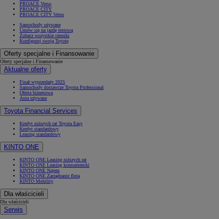
PROACE Verso
PROACE CITY
PROACE CITY Verso
Samochody używane
Umów się na jazdę testową
Zobacz wszystkie cenniki
Konfiguruj swoją Toyotę
Oferty specjalne i Finansowanie
Oferty specjalne i Finansowanie
Aktualne oferty
Finał wyprzedaży 2025
Samochody dostawcze Toyota Professional
Oferta biznesowa
Auta używane
Toyota Financial Services
Kredyt niższych rat Toyota Easy
Kredyt standardowy
Leasing standardowy
KINTO ONE
KINTO ONE Leasing niższych rat
KINTO ONE Leasing konsumencki
KINTO ONE Najem
KINTO ONE Zarządzanie flotą
KINTO Mobility
Dla właścicieli
Dla właścicieli
Serwis