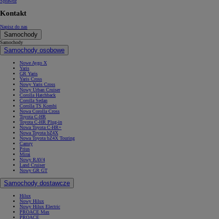
Sprawdź
Kontakt
Napisz do nas
Samochody
Samochody
Samochody osobowe
Nowe Aygo X
Yaris
GR Yaris
Yaris Cross
Nowy Yaris Cross
Nowy Urban Cruiser
Corolla Hatchback
Corolla Sedan
Corolla TS Kombi
Nowa Corolla Cross
Toyota C-HR
Toyota C-HR Plug-in
Nowa Toyota C-HR+
Nowa Toyota bZ4X
Nowa Toyota bZ4X Touring
Camry
Prius
Mirai
Nowy RAV4
Land Cruiser
Nowy GR GT
Samochody dostawcze
Hilux
Nowy Hilux
Nowy Hilux Electric
PROACE Max
PROACE