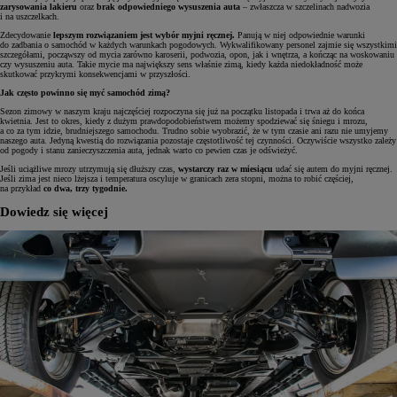
zarysowania lakieru
oraz
brak odpowiedniego wysuszenia auta
– zwłaszcza w szczelinach nadwozia
i na uszczelkach.
Zdecydowanie
lepszym rozwiązaniem jest wybór myjni ręcznej.
Panują w niej odpowiednie warunki
do zadbania o samochód w każdych warunkach pogodowych. Wykwalifikowany personel zajmie się wszystkimi
szczegółami, począwszy od mycia zarówno karoserii, podwozia, opon, jak i wnętrza, a kończąc na woskowaniu
czy wysuszeniu auta. Takie mycie ma największy sens właśnie zimą, kiedy każda niedokładność może
skutkować przykrymi konsekwencjami w przyszłości.
Jak często powinno się myć samochód zimą?
Sezon zimowy w naszym kraju najczęściej rozpoczyna się już na początku listopada i trwa aż do końca
kwietnia. Jest to okres, kiedy z dużym prawdopodobieństwem możemy spodziewać się śniegu i mrozu,
a co za tym idzie, brudniejszego samochodu. Trudno sobie wyobrazić, że w tym czasie ani razu nie umyjemy
naszego auta. Jedyną kwestią do rozwiązania pozostaje częstotliwość tej czynności. Oczywiście wszystko zależy
od pogody i stanu zanieczyszczenia auta, jednak warto co pewien czas je odświeżyć.
Jeśli uciążliwe mrozy utrzymują się dłuższy czas,
wystarczy raz w miesiącu
udać się autem do myjni ręcznej.
Jeśli zima jest nieco lżejsza i temperatura oscyluje w granicach zera stopni, można to robić częściej,
na przykład
co dwa, trzy tygodnie.
Dowiedz się więcej