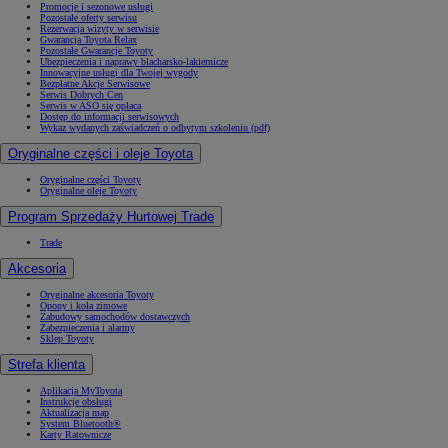
Promocje i sezonowe usługi
Pozostałe oferty serwisu
Rezerwacja wizyty w serwisie
Gwarancja Toyota Relax
Pozostałe Gwarancje Toyoty
Ubezpieczenia i naprawy blacharsko-lakiernicze
Innowacyjne usługi dla Twojej wygody
Bezpłatne Akcje Serwisowe
Serwis Dobrych Cen
Serwis w ASO się opłaca
Dostęp do informacji serwisowych
Wykaz wydanych zaświadczeń o odbytym szkoleniu (pdf)
Oryginalne części i oleje Toyota
Oryginalne części Toyoty
Oryginalne oleje Toyoty
Program Sprzedaży Hurtowej Trade
Trade
Akcesoria
Oryginalne akcesoria Toyoty
Opony i koła zimowe
Zabudowy samochodów dostawczych
Zabezpieczenia i alarmy
Sklep Toyoty
Strefa klienta
Aplikacja MyToyota
Instrukcje obsługi
Aktualizacja map
System Bluetooth®
Karty Ratownicze