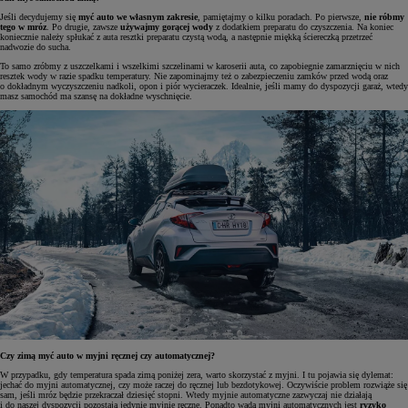
Jeśli decydujemy się
myć auto we własnym zakresie
, pamiętajmy o kilku poradach. Po pierwsze,
nie róbmy
tego w mróz
. Po drugie, zawsze
używajmy gorącej wody
z dodatkiem preparatu do czyszczenia. Na koniec
koniecznie należy spłukać z auta resztki preparatu czystą wodą, a następnie miękką ściereczką przetrzeć
nadwozie do sucha.
To samo zróbmy z uszczelkami i wszelkimi szczelinami w karoserii auta, co zapobiegnie zamarznięciu w nich
resztek wody w razie spadku temperatury. Nie zapominajmy też o zabezpieczeniu zamków przed wodą oraz
o dokładnym wyczyszczeniu nadkoli, opon i piór wycieraczek. Idealnie, jeśli mamy do dyspozycji garaż, wtedy
masz samochód ma szansę na dokładne wyschnięcie.
Czy zimą myć auto w myjni ręcznej czy automatycznej?
W przypadku, gdy temperatura spada zimą poniżej zera, warto skorzystać z myjni. I tu pojawia się dylemat:
jechać do myjni automatycznej, czy może raczej do ręcznej lub bezdotykowej. Oczywiście problem rozwiąże się
sam, jeśli mróz będzie przekraczał dziesięć stopni. Wtedy myjnie automatyczne zazwyczaj nie działają
i do naszej dyspozycji pozostają jedynie myjnie ręczne. Ponadto wadą myjni automatycznych jest
ryzyko