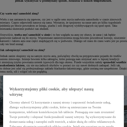
jednak wykonywać w przemyślany sposób, zwłaszcza w niskich temperaturach.
Czy warto myć samochód zimą?
Wielu z nas zastanawia się zapewne, czy jest w ogóle sens mycia nadwozia samochodu w czasie zimowych
miesięcy. Często odpowiedź nasuwa się sama. Wystarczy, że spojrzymy na nasze auto po kilku tygodniach
jeżdżenia po błocie powstałym ze śniegu, piachu i soli drogowej wydobywających się spod opon. Taka
mieszanka skutecznie pozbawi nas złudzeń.
Oczywiście,
trzeba myć samochód w zimie
i to bez względu na aurę czy obawy, że zaraz i tak będzie
ponownie nadawał się do mycia. Wspomniane zanieczyszczenia mogą bowiem powodować korozje, niszczenie
karoserii i lakieru auta oraz części znajdujących się w podwoziu. Dlatego od czasu do czasu warto jest po prostu
cały ten brud usunąć.
Jak zabezpieczyć samochód na zimę?
Jednak zanim skupimy się na samym myciu auta, poświęćmy chwilę na przygotowanie pojazdu do trudów
sezonu zimowego. Istnieje bowiem kilka zabiegów, które pomogą nam utrzymać auto w lepszej kondycji
i zmniejszą ryzyko powstania usterek typowych dla tego okresu. Przede wszystkim należy
sprawdzić wszelkie
uszkodzenia lakieru
, czy nie ma żadnych ubytków w postaci rys czy nawet drobnych zadrapań. Jeśli tak,
to dobrze jest udać się profesjonalnego zakładu blacharsko-lakierniczego, gdzie zostaną one uzupełnione. Dzięki
temu mróz, sól i wilgoć ich nie pogłębią.
Wykorzystujemy pliki cookie, aby ulepszyć naszą
witrynę
Chcemy ułatwić Ci korzystanie z naszej strony i usprawnić świadczenie usług,
dlatego wykorzystujemy pliki cookie, które są umieszczane na Twoim
komputerze, telefonie komórkowym lub tablecie. Pomagają one nam zrozumieć
Twoje potrzeby i ulepszać funkcjonalność naszej witryny. Są wykorzystywane do
dostarczania usług i narzędzi osób trzecich, a także służą do celów reklamowych.
Zalecamy akceptację wszystkich plików cookie. Jeżeli nie wyrażasz na to zgody,