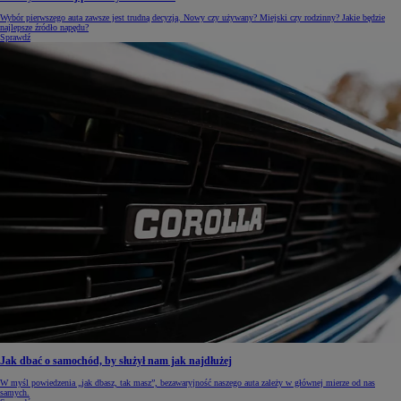
Wybór pierwszego auta zawsze jest trudną decyzją. Nowy czy używany? Miejski czy rodzinny? Jakie będzie
najlepsze źródło napędu?
Sprawdź
Jak dbać o samochód, by służył nam jak najdłużej
W myśl powiedzenia „jak dbasz, tak masz”, bezawaryjność naszego auta zależy w głównej mierze od nas
samych.