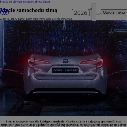
Przejdź do głównej zawartości
(Press Enter)
Mycie samochodu zimą
Otwórz menu
Zimą tak jak w każdej porze roku trzeba dbać o swój samochód
Zima to szczególny czas dla każdego samochodu. Oprócz dbania o najwyższą sprawność i stan
techniczny auta warto także pamiętać o czystości jego nadwozia. Wszelkie zabiegi pielęgnacyjne dobrze