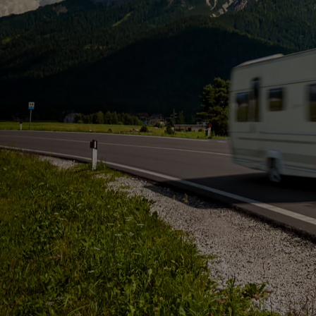
Od
105 300 zł
Corolla Hatchback
HYBRID