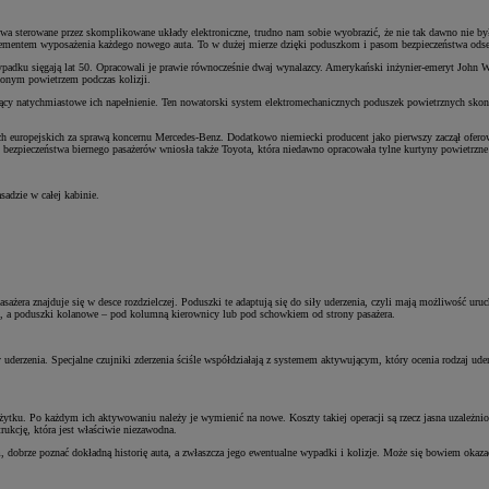
twa sterowane przez skomplikowane układy elektroniczne, trudno nam sobie wyobrazić, że nie tak dawno nie b
ementem wyposażenia każdego nowego auta. To w dużej mierze dzięki poduszkom i pasom bezpieczeństwa odset
adku sięgają lat 50. Opracowali je prawie równocześnie dwaj wynalazcy. Amerykański inżynier-emeryt John W
żonym powietrzem podczas kolizji.
cy natychmiastowe ich napełnienie. Ten nowatorski system elektromechanicznych poduszek powietrznych skons
dach europejskich za sprawą koncernu Mercedes-Benz. Dodatkowo niemiecki producent jako pierwszy zaczął ofer
 bezpieczeństwa biernego pasażerów wniosła także Toyota, która niedawno opracowała tylne kurtyny powietrzn
dzie w całej kabinie.
ażera znajduje się w desce rozdzielczej. Poduszki te adaptują się do siły uderzenia, czyli mają możliwość uru
hu, a poduszki kolanowe – pod kolumną kierownicy lub pod schowkiem od strony pasażera.
ły uderzenia. Specjalne czujniki zderzenia ściśle współdziałają z systemem aktywującym, który ocenia rodzaj
u. Po każdym ich aktywowaniu należy je wymienić na nowe. Koszty takiej operacji są rzecz jasna uzależnione o
ukcję, która jest właściwie niezawodna.
 dobrze poznać dokładną historię auta, a zwłaszcza jego ewentualne wypadki i kolizje. Może się bowiem oka