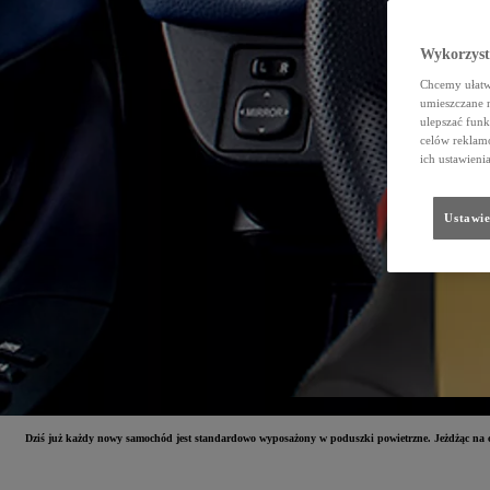
Wykorzystu
Chcemy ułatwi
umieszczane 
ulepszać funk
celów reklamo
ich ustawieni
Ustawie
Dziś już każdy nowy samochód jest standardowo wyposażony w poduszki powietrzne. Jeżdżąc na co 