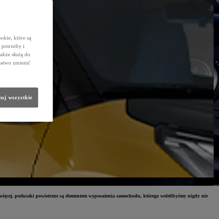
okie, które są
potrzeby i
także służą do
łatwo zmienić
uj wszystkie
o więcej, poduszki powietrzne są elementem wyposażenia samochodu, którego wolelibyśmy nigdy nie