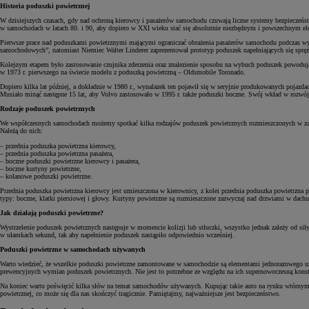
Historia poduszki powietrznej
W dzisiejszych czasach, gdy nad ochroną kierowcy i pasażerów samochodu czuwają liczne systemy bezpieczeńs
w samochodach w latach 80. i 90, aby dopiero w XXI wieku stać się absolutnie niezbędnym i powszechnym el
Pierwsze prace nad poduszkami powietrznymi mającymi ograniczać obrażenia pasażerów samochodu podczas wyp
samochodowych”, natomiast Niemiec Walter Linderer zaprezentował prototyp poduszek napełniających się sprę
Kolejnym etapem było zastosowanie czujnika zderzenia oraz znalezienie sposobu na wybuch poduszek powodują
w 1973 r. pierwszego na świecie modelu z poduszką powietrzną – Oldsmobile Toronado.
Dopiero kilka lat później, a dokładnie w 1980 r., wynalazek ten pojawił się w seryjnie produkowanych pojaz
Musiało minąć następne 15 lat, aby Volvo zastosowało w 1995 r. także poduszki boczne. Swój wkład w rozwój
Rodzaje poduszek powietrznych
We współczesnych samochodach możemy spotkać kilka rodzajów poduszek powietrznych rozmieszczonych w zasa
Należą do nich:
– przednia poduszka powietrzna kierowcy,
– przednia poduszka powietrzna pasażera,
– boczne poduszki powietrzne kierowcy i pasażera,
– boczne kurtyny powietrzne,
– kolanowe poduszki powietrzne.
Przednia poduszka powietrzna kierowcy jest umieszczona w kierownicy, z kolei przednia poduszka powietrzna pas
typy: boczne, klatki piersiowej i głowy. Kurtyny powietrzne są rozmieszczone zazwyczaj nad drzwiami w dac
Jak działają poduszki powietrzne?
Wystrzelenie poduszek powietrznych następuje w momencie kolizji lub stłuczki, wszystko jednak zależy od si
w ułamkach sekund, tak aby napełnienie poduszek nastąpiło odpowiednio wcześniej.
Poduszki powietrzne w samochodach używanych
Warto wiedzieć, że wszelkie poduszki powietrzne zamontowane w samochodzie są elementami jednorazowego użytk
prewencyjnych wymian poduszek powietrznych. Nie jest to potrzebne ze względu na ich supernowoczesną konstr
Na koniec warto poświęcić kilka słów na temat samochodów używanych. Kupując takie auto na rynku wtórnym,
powietrznej, co może się dla nas skończyć tragicznie. Pamiętajmy, najważniejsze jest bezpieczeństwo.