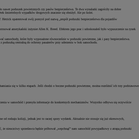
yło nawet poduszek powietrznych czy pasów bezpieczeństwa. Te dwa wynalazki zagościły na dobre
ek śmiertelnych wypadków drogowych znacznie się obniżył. Ale po kolei.
. Hetrick opatentował swój pomysł pod nazwą „zespół poduszki bezpieczeństwa dla pojazdów
truował amerykański inżynier Allen K. Breed. Efektem jego prac i udoskonaleń było wypuszczenie na rynek
ować samochody, które były wyposażone równocześnie w poduszki powietrzne, jak i pasy bezpieczeństwa.
e z poduszką centralną do ochrony pasażerów przy uderzeniu w bok samochodu.
chamiania się w kilku etapach. Jeśli chodzi o boczne poduszki powietrzne, można rozróżnić ich trzy podstawowe
 uderzenia w samochód i przesyła informacje do konkretnych mechanizmów. Wszystko odbywa się oczywiście
d rodzaju kolizji, jednak jest to raczej spory wydatek. Aktualnie nie stosuje się już okresowych,
zać, że nieuczciwy sprzedawca będzie próbował „wepchnąć” nam samochód powypadkowy z atrapą poduszki