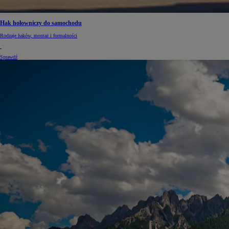
Hak holowniczy do samochodu
Rodzaje haków, montaż i formalności
Sprawdź