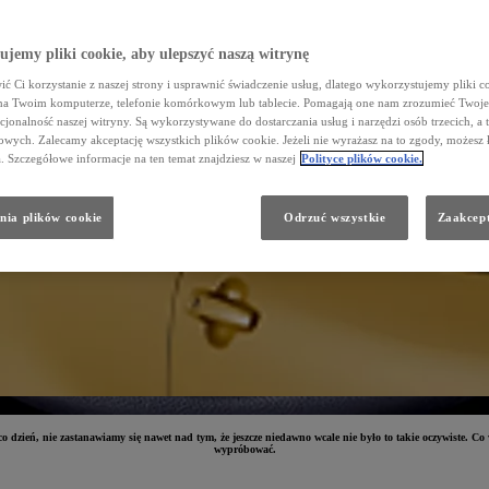
jemy pliki cookie, aby ulepszyć naszą witrynę
ć Ci korzystanie z naszej strony i usprawnić świadczenie usług, dlatego wykorzystujemy pliki co
na Twoim komputerze, telefonie komórkowym lub tablecie. Pomagają one nam zrozumieć Twoje 
cjonalność naszej witryny. Są wykorzystywane do dostarczania usług i narzędzi osób trzecich, a 
wych. Zalecamy akceptację wszystkich plików cookie. Jeżeli nie wyrażasz na to zgody, możesz 
a. Szczegółowe informacje na ten temat znajdziesz w naszej
Polityce plików cookie.
nia plików cookie
Odrzuć wszystkie
Zaakcept
dzień, nie zastanawiamy się nawet nad tym, że jeszcze niedawno wcale nie było to takie oczywiste. C
wypróbować.