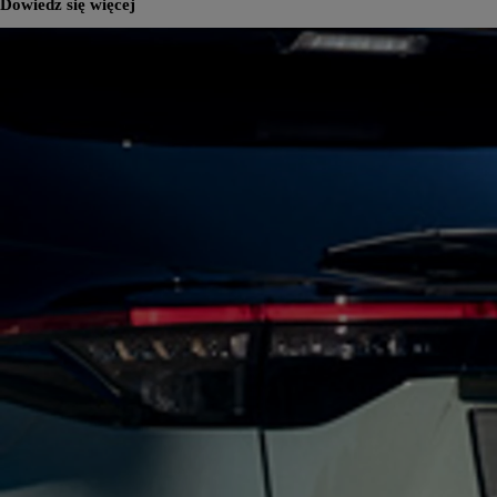
Dowiedz się więcej
Od
81 900 zł
Yaris Cross
HYBRID