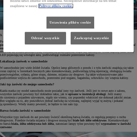
możesz łatwo zmienić ich ustawienia. Szczegółowe informacje na ten temat
znajdziesz w naszej
Polityce plików cookie.
Ustawienia plików cookie
3. Żarówki w technologii LED
Odrzuć wszystkie
Zaakceptuj wszystkie
Popularne LED-y to nic innego jak diody świecące, które dają bardzo dobre światło, mają niezwykle
niski
pobór energii
oraz są najwydajniejsze ze wszystkich opisywanych źródeł światła.
Ich żywotność może sięgać
nawet 50 tysięcy godzin
, czyli w przybliżeniu kilkudziesięciu lat. Samochodowe oświetlenie LED możemy
stosować do świateł postojowych, wstecznych, pozycyjnych, stopu czy dziennych. Coraz częściej także diody
LED pojawiają się wewnątrz auta, podświetlając rozmaite przestrzenie kabiny.
Lokalizacja żarówek w samochodzie
W samochodzie jest wiele źródeł światła. Oprócz lamp głównych z przodu i z tyłu żarówki znajdują się także
coraz częściej w lusterkach bocznych jako kierunkowskazy, podświetlają tylną rejestrację, obsługują światła
przeciwmgielne, cofania, górne stopu, dzienne, mijania czy drogowe. Są także wykorzystywane jako
podświetlenie wejścia do samochodu, przestrzeni pod nogami, bagażnika, schowków czy wnętrza kabiny.
Jaki typ żarówki do mojego samochodu?
Każda marka czy model samochodu może posiadać inny typ żarówek. Jeśli jest to nowe auto z salonu,
wszystkie żarówki powinny być dokładnie takie, jak te
opisane w instrukcji obsługi
. Jeśli mamy
do czynienia z pojazdem używanym, nigdy nie wiemy, czy poprzedni właściciel nie dokonał jakichś zmian.
Bez względu na to, aby prawidłowo dobrać żarówkę na wymianę, najlepiej wyjąć tę zużytą i pokazać
ją sprzedawcy. Wtedy mamy pewność, że będzie to ten sam typ.
Barwa światła żarówki w samochodzie
Wszystkie typy żarówek do aut powinny świecić określoną barwą światła, co regulują przepisy o ruchu
drogowym. Przednie światła mijania i drogowe muszą być
białe lub żółte selektywne
. Kierunkowskazy
to barwa
biała, żółta selektywna lub żółta
, natomiast lampy tylne powinny być
wyposażone w żarówki
czerwone
.