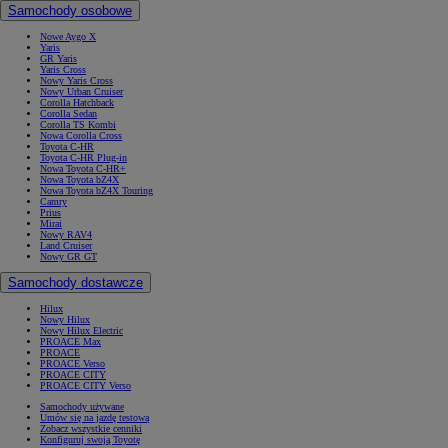
Samochody osobowe
Nowe Aygo X
Yaris
GR Yaris
Yaris Cross
Nowy Yaris Cross
Nowy Urban Cruiser
Corolla Hatchback
Corolla Sedan
Corolla TS Kombi
Nowa Corolla Cross
Toyota C-HR
Toyota C-HR Plug-in
Nowa Toyota C-HR+
Nowa Toyota bZ4X
Nowa Toyota bZ4X Touring
Camry
Prius
Mirai
Nowy RAV4
Land Cruiser
Nowy GR GT
Samochody dostawcze
Hilux
Nowy Hilux
Nowy Hilux Electric
PROACE Max
PROACE
PROACE Verso
PROACE CITY
PROACE CITY Verso
Samochody używane
Umów się na jazdę testową
Zobacz wszystkie cenniki
Konfiguruj swoją Toyotę