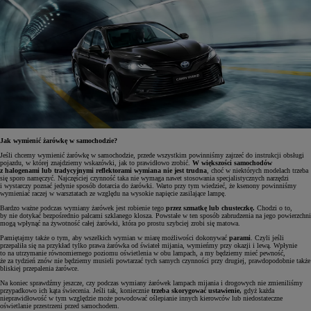
Jak wymienić żarówkę w samochodzie?
Jeśli chcemy wymienić żarówkę w samochodzie, przede wszystkim powinniśmy zajrzeć do instrukcji obsługi
pojazdu, w której znajdziemy wskazówki, jak to prawidłowo zrobić.
W większości samochodów
z halogenami lub tradycyjnymi reflektorami wymiana nie jest trudna
, choć w niektórych modelach trzeba
się sporo namęczyć. Najczęściej czynność taka nie wymaga nawet stosowania specjalistycznych narzędzi
i wystarczy poznać jedynie sposób dotarcia do żarówki. Warto przy tym wiedzieć, że ksenony powinniśmy
wymieniać raczej w warsztatach ze względu na wysokie napięcie zasilające lampę.
Bardzo ważne podczas wymiany żarówek jest robienie tego
przez szmatkę lub chusteczkę.
Chodzi o to,
by nie dotykać bezpośrednio palcami szklanego klosza. Powstałe w ten sposób zabrudzenia na jego powierzchni
mogą wpłynąć na żywotność całej żarówki, która po prostu szybciej zrobi się matowa.
Pamiętajmy także o tym, aby wszelkich wymian w miarę możliwości dokonywać
parami
. Czyli jeśli
przepaliła się na przykład tylko prawa żarówka od świateł mijania, wymieńmy przy okazji i lewą. Wpłynie
to na utrzymanie równomiernego poziomu oświetlenia w obu lampach, a my będziemy mieć pewność,
że za tydzień znów nie będziemy musieli powtarzać tych samych czynności przy drugiej, prawdopodobnie także
bliskiej przepalenia żarówce.
Na koniec sprawdźmy jeszcze, czy podczas wymiany żarówek lampach mijania i drogowych nie zmieniliśmy
przypadkowo ich kąta świecenia. Jeśli tak, koniecznie
trzeba skorygować ustawienie,
gdyż każda
nieprawidłowość w tym względzie może powodować oślepianie innych kierowców lub niedostateczne
oświetlanie przestrzeni przed samochodem.