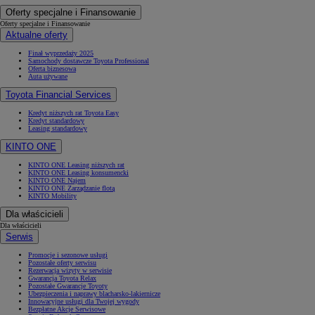
Oferty specjalne i Finansowanie
Oferty specjalne i Finansowanie
Aktualne oferty
Finał wyprzedaży 2025
Samochody dostawcze Toyota Professional
Oferta biznesowa
Auta używane
Toyota Financial Services
Kredyt niższych rat Toyota Easy
Kredyt standardowy
Leasing standardowy
KINTO ONE
KINTO ONE Leasing niższych rat
KINTO ONE Leasing konsumencki
KINTO ONE Najem
KINTO ONE Zarządzanie flotą
KINTO Mobility
Dla właścicieli
Dla właścicieli
Serwis
Promocje i sezonowe usługi
Pozostałe oferty serwisu
Rezerwacja wizyty w serwisie
Gwarancja Toyota Relax
Pozostałe Gwarancje Toyoty
Ubezpieczenia i naprawy blacharsko-lakiernicze
Innowacyjne usługi dla Twojej wygody
Bezpłatne Akcje Serwisowe