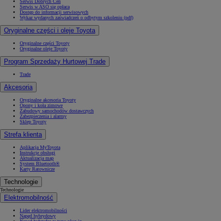
Serwis Dobrych Cen
Serwis w ASO się opłaca
Dostęp do informacji serwisowych
Wykaz wydanych zaświadczeń o odbytym szkoleniu (pdf)
Oryginalne części i oleje Toyota
Oryginalne części Toyoty
Oryginalne oleje Toyoty
Program Sprzedaży Hurtowej Trade
Trade
Akcesoria
Oryginalne akcesoria Toyoty
Opony i koła zimowe
Zabudowy samochodów dostawczych
Zabezpieczenia i alarmy
Sklep Toyoty
Strefa klienta
Aplikacja MyToyota
Instrukcje obsługi
Aktualizacja map
System Bluetooth®
Karty Ratownicze
Technologie
Technologie
Elektromobilność
Lider elektromobilności
Napęd hybrydowy