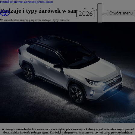
Przejdź do głównej zawartości
(Press Enter)
Rodzaje i typy żarówek w samochodzie
Otwórz menu
W samochodzie znajdują się różne rodzaje i typy żarówek
W nowych samochodach – zarówno na zewnątrz, jak i wewnątrz kabiny – jest zamontowanych ponad
dwadzieścia żarówek różnego typu. Żarówki halogenowe, ksenonowe, czy też coraz powszechniejsze