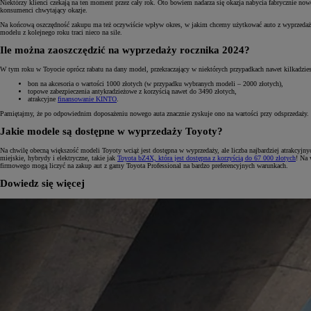
Niektórzy klienci czekają na ten moment przez cały rok. Oto bowiem nadarza się okazja nabycia fabrycznie no
konsumenci chwytający okazje.
Na końcową oszczędność zakupu ma też oczywiście wpływ okres, w jakim chcemy użytkować auto z wyprzedaży. P
modelu z kolejnego roku traci nieco na sile.
Ile można zaoszczędzić na wyprzedaży rocznika 2024?
W tym roku w Toyocie oprócz rabatu na dany model, przekraczający w niektórych przypadkach nawet kilkadziesią
bon na akcesoria o wartości 1000 złotych (w przypadku wybranych modeli – 2000 złotych),
topowe zabezpieczenia antykradzieżowe z korzyścią nawet do 3490 złotych,
atrakcyjne
finansowanie KINTO
.
Pamiętajmy, że po odpowiednim doposażeniu nowego auta znacznie zyskuje ono na wartości przy odsprzedaży. 
Jakie modele są dostępne w wyprzedaży Toyoty?
Na chwilę obecną większość modeli Toyoty wciąż jest dostępna w wyprzedaży, ale liczba najbardziej atrakcy
miejskie, hybrydy i elektryczne, takie jak
Toyota bZ4X, która jest dostępna z korzyścią do 67 000 złotych
! Na 
firmowego mogą liczyć na zakup aut z gamy Toyota Professional na bardzo preferencyjnych warunkach.
Dowiedz się więcej