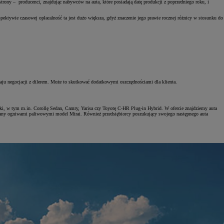
trony – producenci, znajdując nabywców na auta, które posiadają datę produkcji z poprzedniego roku, i
ektywie czasowej opłacalność ta jest dużo większa, gdyż znaczenie jego prawie rocznej różnicy w stosunku do
ju negocjacji z dilerem. Może to skutkować dodatkowymi oszczędnościami dla klienta.
ki, w tym m.in. Corollę Sedan, Camry, Yarisa czy Toyotę C-HR Plug-in Hybrid. W ofercie znajdziemy auta
dzany ogniwami paliwowymi model Mirai. Również przedsiębiorcy poszukujący swojego następnego auta