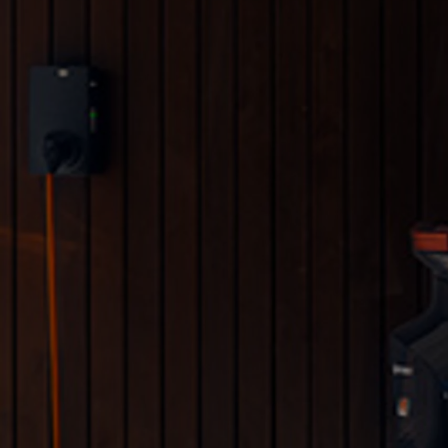
Od
105 300 zł
Corolla Hatchback
HYBRID