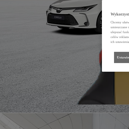
Wykorzystu
Chcemy ułatwi
umieszczane 
ulepszać funk
celów reklamo
ich ustawieni
Ustawie