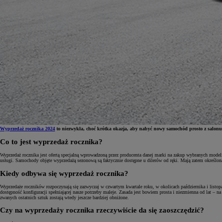
Wyprzedaż rocznika 2024
to niezwykła, choć krótka okazja, aby nabyć nowy samochód prosto z salonu w 
Co to jest wyprzedaż rocznika?
Od
81 900 zł
Wyprzedaż rocznika jest ofertą specjalną wprowadzoną przez producenta danej marki na zakup wybranych model
usługi. Samochody objęte wyprzedażą sezonową są faktycznie dostępne u dilerów od ręki. Mają zatem określon
Yaris Cross
Kiedy odbywa się wyprzedaż rocznika?
HYBRID
Wyprzedaże roczników rozpoczynają się zazwyczaj w czwartym kwartale roku, w okolicach października i listopa
dostępność konfiguracji spełniającej nasze potrzeby maleje. Zasada jest bowiem prosta i niezmienna od lat – 
zwanych ostatnich sztuk zostają wtedy jeszcze bardziej obniżone.
Czy na wyprzedaży rocznika rzeczywiście da się zaoszczędzić?