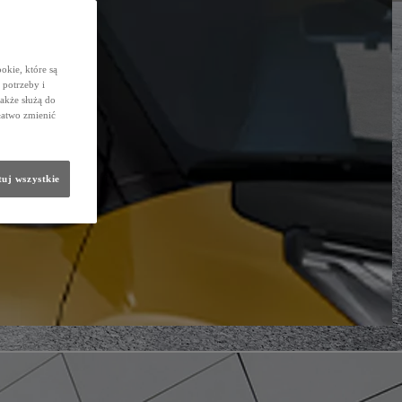
okie, które są
potrzeby i
także służą do
łatwo zmienić
uj wszystkie