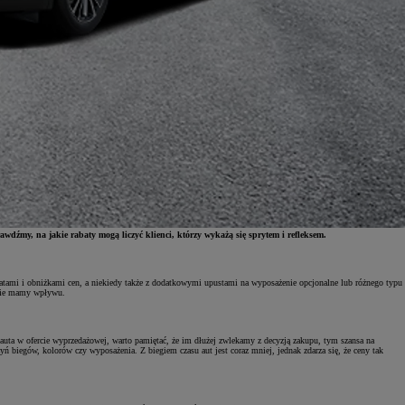
wdźmy, na jakie rabaty mogą liczyć klienci, którzy wykażą się sprytem i refleksem.
batami i obniżkami cen, a niekiedy także z dodatkowymi upustami na wyposażenie opcjonalne lub różnego typu
ż nie mamy wpływu.
c auta w ofercie wyprzedażowej, warto pamiętać, że im dłużej zwlekamy z decyzją zakupu, tym szansa na
ń biegów, kolorów czy wyposażenia. Z biegiem czasu aut jest coraz mniej, jednak zdarza się, że ceny tak