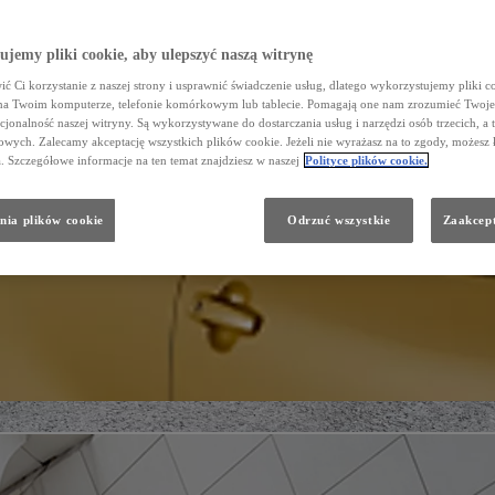
jemy pliki cookie, aby ulepszyć naszą witrynę
ć Ci korzystanie z naszej strony i usprawnić świadczenie usług, dlatego wykorzystujemy pliki co
na Twoim komputerze, telefonie komórkowym lub tablecie. Pomagają one nam zrozumieć Twoje 
cjonalność naszej witryny. Są wykorzystywane do dostarczania usług i narzędzi osób trzecich, a 
wych. Zalecamy akceptację wszystkich plików cookie. Jeżeli nie wyrażasz na to zgody, możesz 
a. Szczegółowe informacje na ten temat znajdziesz w naszej
Polityce plików cookie.
nia plików cookie
Odrzuć wszystkie
Zaakcept