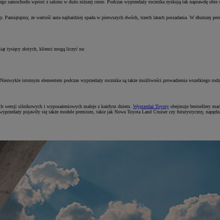
wego samochodu wprost z salonu w dużo niższej cenie. Podczas wyprzedaży rocznika zyskują tak naprawdę obie s
amiętajmy, że wartość auta najbardziej spada w pierwszych dwóch, trzech latach posiadania. W dłuższej persp
t tysięcy złotych, klienci mogą liczyć na:
Niezwykle istotnym elementem podczas wyprzedaży rocznika są także możliwości prowadzenia wszelkiego rodza
jnych wersji silnikowych i wyposażeniowych maleje z każdym dniem.
Wyprzedaż Toyoty
obejmuje bestsellery mar
wyprzedaży pojawiły się także modele premium, takie jak Nowa Toyota Land Cruiser czy futurystyczny, napę