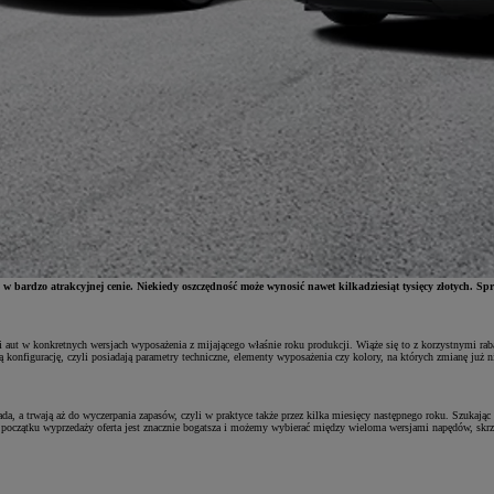
bardzo atrakcyjnej cenie. Niekiedy oszczędność może wynosić nawet kilkadziesiąt tysięcy złotych. Spra
i aut w konkretnych wersjach wyposażenia z mijającego właśnie roku produkcji. Wiąże się to z korzystnymi ra
ą konfigurację, czyli posiadają parametry techniczne, elementy wyposażenia czy kolory, na których zmianę ju
da, a trwają aż do wyczerpania zapasów, czyli w praktyce także przez kilka miesięcy następnego roku. Szukają
na początku wyprzedaży oferta jest znacznie bogatsza i możemy wybierać między wieloma wersjami napędów, skrzy