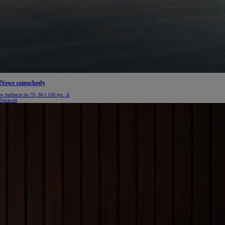
Nowe samochody
w budżecie do 70, 80 i 100 tys. zł
Sprawdź