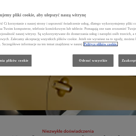
jemy pliki cookie, aby ulepszyć naszą witrynę
ć Ci korzystanie z naszej strony i usprawnić świadczenie usług, dlatego wykorzystujemy pliki co
na Twoim komputerze, telefonie komórkowym lub tablecie. Pomagają one nam zrozumieć Twoje 
cjonalność naszej witryny. Są wykorzystywane do dostarczania usług i narzędzi osób trzecich, a 
wych. Zalecamy akceptację wszystkich plików cookie. Jeżeli nie wyrażasz na to zgody, możesz 
a. Szczegółowe informacje na ten temat znajdziesz w naszej
Polityce plików cookie.
nia plików cookie
Odrzuć wszystkie
Zaakcept
Niezwykłe doświadczenia