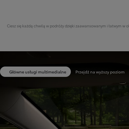
Ciesz się każdą chwilą w podróży dzięki zaawansowanym i łatwym w ob
Główne usługi multimedialne
Przejdź na wyższy poziom