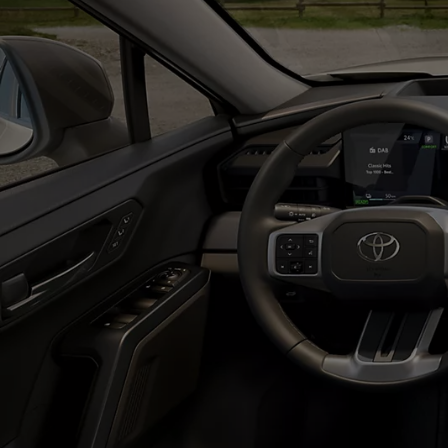
Od
81 900 zł
Yaris Cross
HYBRID