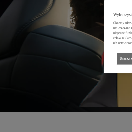
Wykorzystu
Chcemy ułatwi
umieszczane 
ulepszać funk
celów reklamo
ich ustawieni
Ustawie