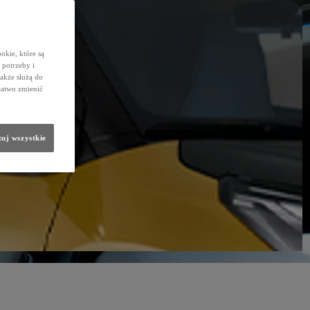
okie, które są
potrzeby i
także służą do
łatwo zmienić
uj wszystkie