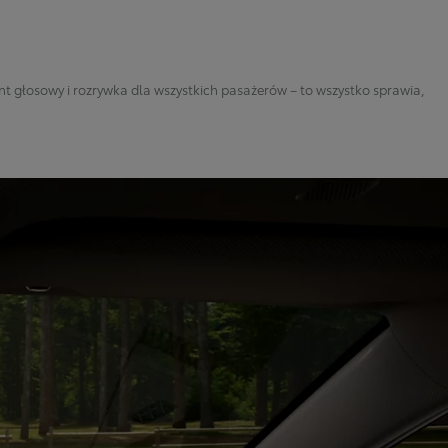
t głosowy i rozrywka dla wszystkich pasażerów – to wszystko sprawia,