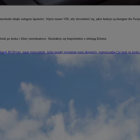
amochodu dzięki usługom łączności. Wpisz numer VIN, aby dowiedzieć się, jakie funkcje są dostępne dla Twoje
 krok po kroku i filmy instruktażowe. Skontaktuj się bezpośrednio z obsługą Klienta.
kację MyToyota, nasze przewodniki, które zostały stworzone przez ekspertów, przeprowadzą Cię krok po kroku 