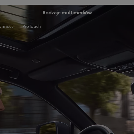
Rodzaje multimediów
onnect
ProTouch