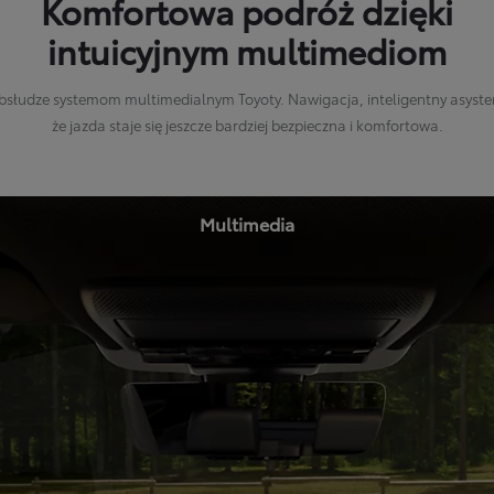
Komfortowa podróż dzięki
intuicyjnym multimediom
słudze systemom multimedialnym Toyoty. Nawigacja, inteligentny asysten
że jazda staje się jeszcze bardziej bezpieczna i komfortowa.
Multimedia