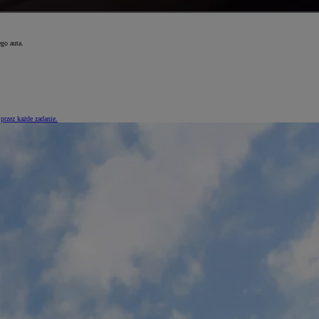
go auta.
przez każde zadanie.