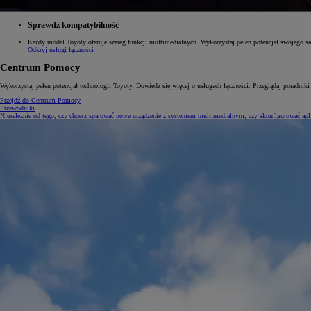
Sprawdź kompatybilność
Każdy model Toyoty oferuje szereg funkcji multimedialnych. Wykorzystaj pełen potencjał swojego s
Odkryj usługi łączności
Od
105 300 zł
Centrum Pomocy
Corolla Hatchback
HYBRID
Wykorzystaj pełen potencjał technologii Toyoty. Dowiedz się więcej o usługach łączności. Przeglądaj poradniki
Przejdź do Centrum Pomocy
Przewodniki
Niezależnie od tego, czy chcesz sparować nowe urządzenie z systemem multimedialnym, czy skonfigurować apli