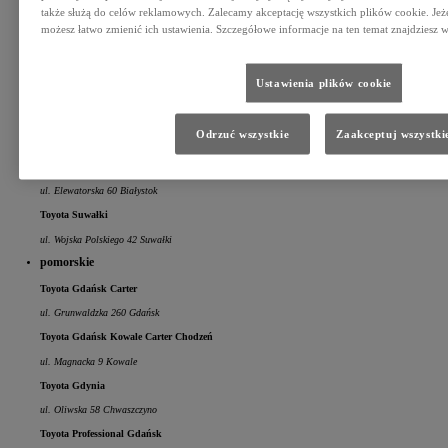
także służą do celów reklamowych. Zalecamy akceptację wszystkich plików cookie. Jeże
Świlcza 146T Świlcza/Rzeszów
możesz łatwo zmienić ich ustawienia. Szczegółowe informacje na ten temat znajdziesz w
Toyota Sacar Mielec
Legionów 80 Mielec
Ustawienia plików cookie
Toyota Stalowa Wola
al. Jana Pawła II 51 Stalowa Wola
Odrzuć wszystkie
Zaakceptuj wszystki
podlaskie
Toyota Białystok
ul. Elewatorska 60 Białystok
Toyota Suwałki
ul. Wojska Polskiego 42 Suwałki
pomorskie
Toyota Gdańsk Carter
ul. Grunwaldzka 260 Gdańsk
Toyota Gdańsk Kowale Carter Chodzeń
ul. Magnacka 9 Kowale
Toyota Gdynia
ul. Oliwska 58 Chwaszczyno
Toyota Professional Gdańsk