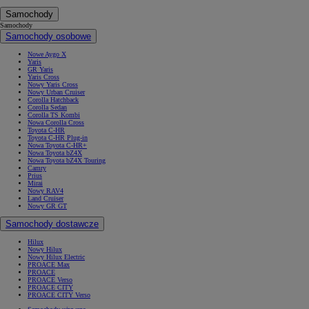
Samochody
Samochody
Samochody osobowe
Nowe Aygo X
Yaris
GR Yaris
Yaris Cross
Nowy Yaris Cross
Nowy Urban Cruiser
Corolla Hatchback
Corolla Sedan
Corolla TS Kombi
Nowa Corolla Cross
Toyota C-HR
Toyota C-HR Plug-in
Nowa Toyota C-HR+
Nowa Toyota bZ4X
Nowa Toyota bZ4X Touring
Camry
Prius
Mirai
Nowy RAV4
Land Cruiser
Nowy GR GT
Samochody dostawcze
Hilux
Nowy Hilux
Nowy Hilux Electric
PROACE Max
PROACE
PROACE Verso
PROACE CITY
PROACE CITY Verso