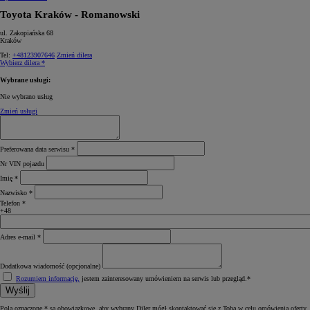
Toyota Kraków - Romanowski
ul. Zakopiańska 68
Kraków
Tel:
+48123907646
Zmień dilera
Wybierz dilera *
Wybrane usługi:
Nie wybrano usług
Zmień usługi
Preferowana data serwisu *
Nr VIN pojazdu
Imię *
Nazwisko *
Telefon *
+48
Adres e‑mail *
Dodatkowa wiadomość (opcjonalne)
Rozumiem informację,
jestem zainteresowany umówieniem na serwis lub przegląd.*
Wyślij
Pola oznaczone * są obowiązkowe, aby wybrany Diler mógł skontaktować się z Tobą w celu omówienia oferty