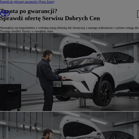
Przejdź do głównej zawartości
(Press Enter)
Toyota po gwarancji?
Sprawdź ofertę Serwisu Dobrych Cen
Skontaktuj się bezpośrednio z wybraną stacją dilerską lub skorzystaj z naszego kalkulatora i wybierz usługę dla
Twojego modelu Toyoty w rozsądnej cenie.