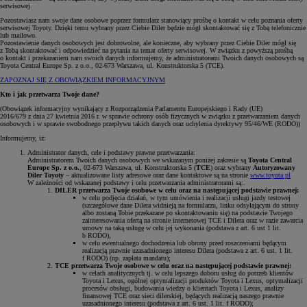
serwisowej.
Pozostawiasz nam swoje dane osobowe poprzez formularz stanowiący prośbę o kontakt w celu poznania oferty
serwisowej Toyoty. Dzięki temu wybrany przez Ciebie Diler będzie mógł skontaktować się z Tobą telefonicznie
lub mailowo.
Pozostawienie danych osobowych jest dobrowolne, ale konieczne, aby wybrany przez Ciebie Diler mógł się
z Tobą skontaktować i odpowiedzieć na pytania na temat oferty serwisowej. W związku z powyższą prośbą
o kontakt i przekazaniem nam swoich danych informujemy, że administratorami Twoich danych osobowych są
Toyota Central Europe Sp. z o.o., 02-673 Warszawa, ul. Konstruktorska 5 (TCE).
ZAPOZNAJ SIĘ Z OBOWIĄZKIEM INFORMACYJNYM
Kto i jak przetwarza Twoje dane?
(Obowiązek informacyjny wynikający z Rozporządzenia Parlamentu Europejskiego i Rady (UE)
2016/679 z dnia 27 kwietnia 2016 r. w sprawie ochrony osób fizycznych w związku z przetwarzaniem danych
osobowych i w sprawie swobodnego przepływu takich danych oraz uchylenia dyrektywy 95/46/WE (RODO))
Informujemy, iż:
Administrator danych, cele i podstawy prawne przetwarzania:
Administratorem Twoich danych osobowych we wskazanym poniżej zakresie są
Toyota Central
Europe Sp. z o.o.
, 02-673 Warszawa, ul. Konstruktorska 5 (
TCE
) oraz wybrany
Autoryzowany
Diler Toyoty
– aktualizowane listy adresowe oraz dane kontaktowe są na stronie
www.toyota.pl
W zależności od wskazanej podstawy i celu przetwarzania administratorami są:.
DILER przetwarza Twoje osobowe w celu oraz na następującej podstawie prawnej:
w celu podjęcia działań, w tym umówienia i realizacji usługi jazdy testowej
(szczegółowe dane Dilera widnieją na formularzu, linku odsyłającym do strony
albo zostaną Tobie przekazane po skontaktowaniu się) na podstawie Twojego
zainteresowania ofertą na stronie internetowej TCE i Dilera oraz w razie zawarcia
umowy na taką usługę w celu jej wykonania (podstawa z art. 6 ust 1 lit.
b RODO),
w celu ewentualnego dochodzenia lub obrony przed roszczeniami będącym
realizacją prawnie uzasadnionego interesu Dilera (podstawa z art. 6 ust. 1 lit.
f RODO) (np. zapłata mandatu);
TCE przetwarza Twoje osobowe w celu oraz na następującej podstawie prawnej:
w celach analitycznych tj. w celu lepszego doboru usług do potrzeb klientów
Toyota i Lexus, ogólnej optymalizacji produktów Toyota i Lexus, optymalizacji
procesów obsługi, budowania wiedzy o klientach Toyota i Lexus, analizy
finansowej TCE oraz sieci dilerskiej, będących realizacją naszego prawnie
uzasadnionego interesu (podstawa z art. 6 ust. 1 lit. f RODO);