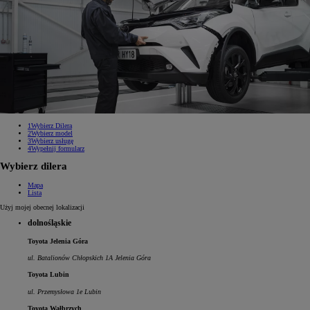
1
Wybierz Dilera
2
Wybierz model
3
Wybierz usługę
4
Wypełnij formularz
Wybierz dilera
Mapa
Lista
Użyj mojej obecnej lokalizacji
dolnośląskie
Toyota Jelenia Góra
ul. Batalionów Chłopskich 1A Jelenia Góra
Toyota Lubin
ul. Przemysłowa 1e Lubin
Toyota Wałbrzych