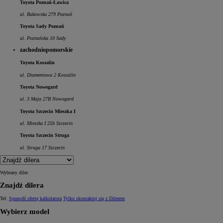
Toyota Poznań-Ławica
ul. Bukowska 279 Poznań
Toyota Sady Poznań
ul. Poznańska 10 Sady
zachodniopomorskie
Toyota Koszalin
ul. Diamentowa 2 Koszalin
Toyota Nowogard
ul. 3 Maja 27B Nowogard
Toyota Szczecin Mieszka I
ul. Mieszka I 25b Szczecin
Toyota Szczecin Struga
ul. Struga 17 Szczecin
Wybrany diler
Znajdź dilera
Tel:
Sprawdź ofertę kalkulatora
Tylko skontaktuj się z Dilerem
Wybierz model