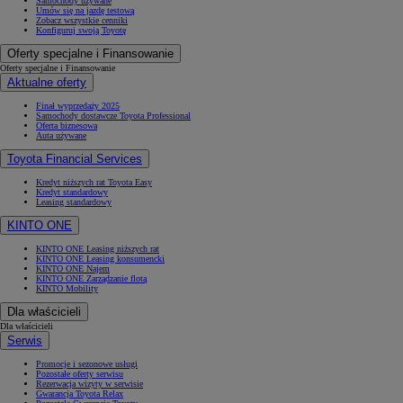
Samochody używane
Umów się na jazdę testową
Zobacz wszystkie cenniki
Konfiguruj swoją Toyotę
Oferty specjalne i Finansowanie
Oferty specjalne i Finansowanie
Aktualne oferty
Finał wyprzedaży 2025
Samochody dostawcze Toyota Professional
Oferta biznesowa
Auta używane
Toyota Financial Services
Kredyt niższych rat Toyota Easy
Kredyt standardowy
Leasing standardowy
KINTO ONE
KINTO ONE Leasing niższych rat
KINTO ONE Leasing konsumencki
KINTO ONE Najem
KINTO ONE Zarządzanie flotą
KINTO Mobility
Dla właścicieli
Dla właścicieli
Serwis
Promocje i sezonowe usługi
Pozostałe oferty serwisu
Rezerwacja wizyty w serwisie
Gwarancja Toyota Relax