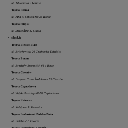
ul. Jabłoniowa 2 Gdańsk
Toyota Rumia
ul. Jana III Sobieskiego 28 Rumia
Toyota Słupsk
ul. Szczecińska 42 Słupsk
śląskie
Toyota Bielsko-Biała
ul. Świerkowicka 26 Czechowice-Dziedzice
Toyota Bytom
ul. Strzelców Bytomskich 66 d Bytom
Toyota Chorzów
ul. Drogowa Trasa Średnicowa 55 Chorzów
Toyota Częstochowa
al. Wojska Polskiego 68/76 Częstochowa
Toyota Katowice
ul. Kolejowa 54 Katowice
Toyota Professional Bielsko-Biała
ul. Bielska 551 Jaworze
Toyota Professional Chorzów