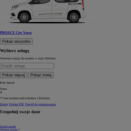
PROACE City Verso
Pokaż wszystko
Wybierz usługę
Wybierasz usługi dla modelu
w stacji dilerskiej
Pokaż więcej
Pokaż mniej
Brak danych
Suma
zł
* Cena ustalana indywidualnie z Klientem.
Drukuj
Pobierz PDF
Przejdź do podsumowania
Uzupełnij swoje dane
Zmień model
Wybierz model *