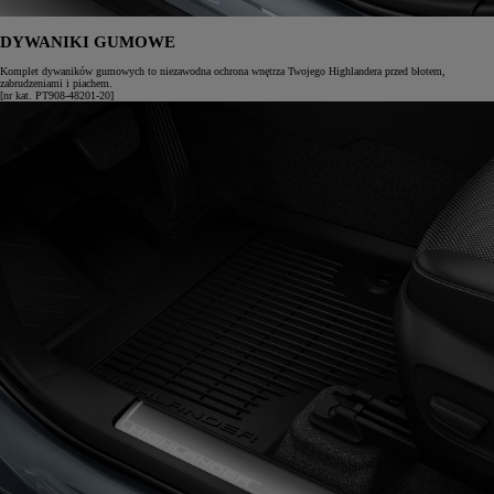
DYWANIKI GUMOWE
Komplet dywaników gumowych to niezawodna ochrona wnętrza Twojego Highlandera przed błotem,
zabrudzeniami i piachem.
[nr kat. PT908-48201-20]