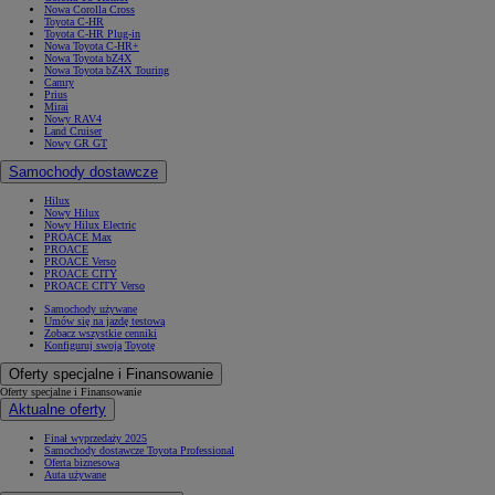
Nowa Corolla Cross
Toyota C-HR
Toyota C-HR Plug-in
Nowa Toyota C-HR+
Nowa Toyota bZ4X
Nowa Toyota bZ4X Touring
Camry
Prius
Mirai
Nowy RAV4
Land Cruiser
Nowy GR GT
Samochody dostawcze
Hilux
Nowy Hilux
Nowy Hilux Electric
PROACE Max
PROACE
PROACE Verso
PROACE CITY
PROACE CITY Verso
Samochody używane
Umów się na jazdę testową
Zobacz wszystkie cenniki
Konfiguruj swoją Toyotę
Oferty specjalne i Finansowanie
Oferty specjalne i Finansowanie
Aktualne oferty
Finał wyprzedaży 2025
Samochody dostawcze Toyota Professional
Oferta biznesowa
Auta używane