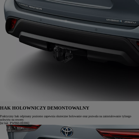
HAK HOLOWNICZY DEMONTOWALNY
Praktyczny hak odpinany poziomo zapewnia skuteczne holowanie oraz pozwala na zainstalowanie tylnego
uchwytu na rowery.
[nr kat. PW960-0E006]