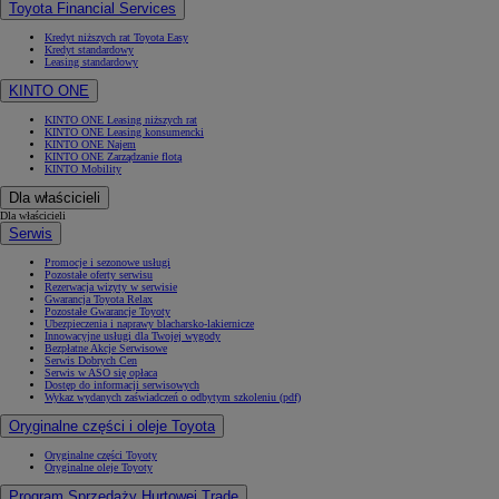
Toyota Financial Services
Kredyt niższych rat Toyota Easy
Kredyt standardowy
Leasing standardowy
KINTO ONE
KINTO ONE Leasing niższych rat
KINTO ONE Leasing konsumencki
KINTO ONE Najem
KINTO ONE Zarządzanie flotą
KINTO Mobility
Dla właścicieli
Dla właścicieli
Serwis
Promocje i sezonowe usługi
Pozostałe oferty serwisu
Rezerwacja wizyty w serwisie
Gwarancja Toyota Relax
Pozostałe Gwarancje Toyoty
Ubezpieczenia i naprawy blacharsko-lakiernicze
Innowacyjne usługi dla Twojej wygody
Bezpłatne Akcje Serwisowe
Serwis Dobrych Cen
Serwis w ASO się opłaca
Dostęp do informacji serwisowych
Wykaz wydanych zaświadczeń o odbytym szkoleniu (pdf)
Oryginalne części i oleje Toyota
Oryginalne części Toyoty
Oryginalne oleje Toyoty
Program Sprzedaży Hurtowej Trade