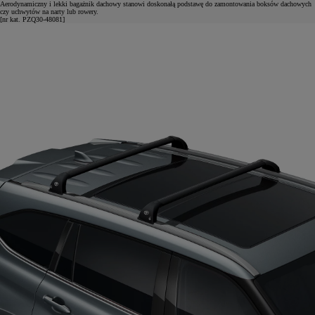
Aerodynamiczny i lekki bagażnik dachowy stanowi doskonałą podstawę do zamontowania boksów dachowych
czy uchwytów na narty lub rowery.
[nr kat. PZQ30-48081]