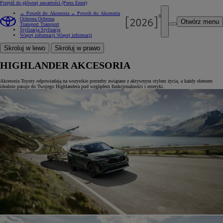
Przejdź do głównej zawartości
(Press Enter)
← Powrót do: Akcesoria
← Powrót do: Akcesoria
Ochrona
Ochrona
Otwórz menu
Transport
Transport
Stylizacja
Stylizacja
Więcej informacji
Więcej informacji
Skroluj w lewo
Skroluj w prawo
HIGHLANDER AKCESORIA
Akcesoria Toyoty odpowiadają na wszystkie potrzeby związane z aktywnym stylem życia, a każdy element
idealnie pasuje do Twojego Highlandera pod względem funkcjonalności i estetyki.