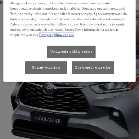
[nr kat. PK175-48L0E]
dlatego wykorzystujemy pliki cookie, które są umieszczane na Twoim
komputerze, telefonie komórkowym lub tablecie. Pomagają one nam zrozumieć
Twoje potrzeby i ulepszać funkcjonalność naszej witryny. Są wykorzystywane do
dostarczania usług i narzędzi osób trzecich, a także służą do celów reklamowych.
Zalecamy akceptację wszystkich plików cookie. Jeżeli nie wyrażasz na to zgody,
możesz łatwo zmienić ich ustawienia. Szczegółowe informacje na ten temat
znajdziesz w naszej
Polityce plików cookie.
Ustawienia plików cookie
Odrzuć wszystkie
Zaakceptuj wszystkie