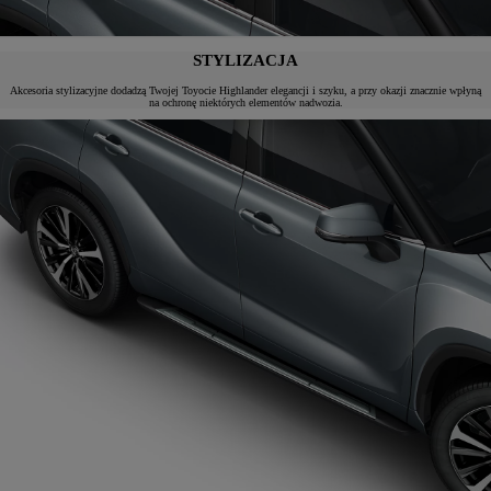
STYLIZACJA
Akcesoria stylizacyjne dodadzą Twojej Toyocie Highlander elegancji i szyku, a przy okazji znacznie wpłyną
na ochronę niektórych elementów nadwozia.