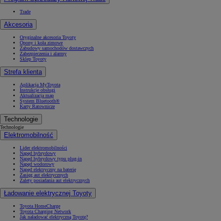
Trade
Akcesoria
Oryginalne akcesoria Toyoty
Opony i koła zimowe
Zabudowy samochodów dostawczych
Zabezpieczenia i alarmy
Sklep Toyoty
Strefa klienta
Aplikacja MyToyota
Instrukcje obsługi
Aktualizacja map
System Bluetooth®
Karty Ratownicze
Technologie
Technologie
Elektromobilność
Lider elektromobilności
Napęd hybrydowy
Napęd hybrydowy typu plug-in
Napęd wodorowy
Napęd elektryczny na baterię
Zasięg aut elektrycznych
Zalety posiadania aut elektrycznych
Ładowanie elektrycznej Toyoty
Toyota HomeCharge
Toyota Charging Network
Jak naładować elektryczną Toyotę?