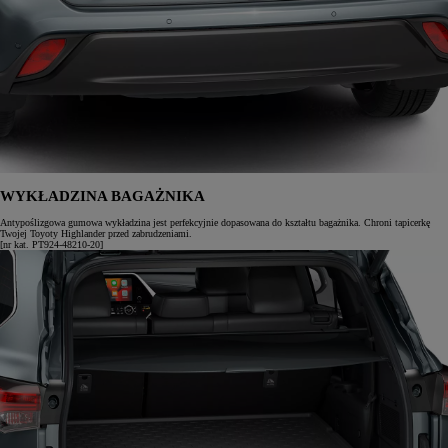
WYKŁADZINA BAGAŻNIKA
Antypoślizgowa gumowa wykładzina jest perfekcyjnie dopasowana do kształtu bagażnika. Chroni tapicerkę
Twojej Toyoty Highlander przed zabrudzeniami.
[nr kat. PT924-48210-20]