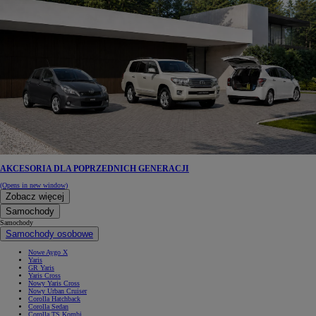
AKCESORIA DLA POPRZEDNICH GENERACJI
(Opens in new window)
Zobacz więcej
Samochody
Samochody
Samochody osobowe
Nowe Aygo X
Yaris
GR Yaris
Yaris Cross
Nowy Yaris Cross
Nowy Urban Cruiser
Corolla Hatchback
Corolla Sedan
Corolla TS Kombi