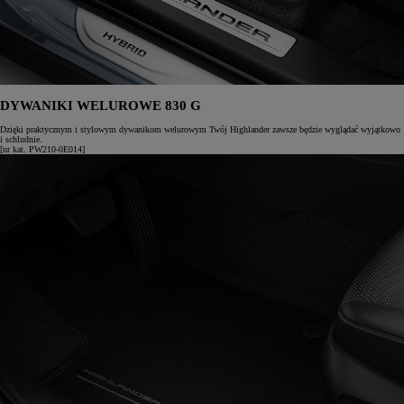
DYWANIKI WELUROWE 830 G
Dzięki praktycznym i stylowym dywanikom welurowym Twój Highlander zawsze będzie wyglądać wyjątkowo
i schludnie.
[nr kat. PW210-0E014]