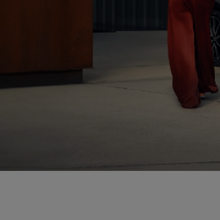
Od
81 900 zł
Yaris Cross
HYBRID