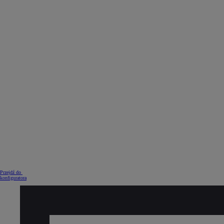
Od
105 300 zł
Corolla Hatchback
HYBRID
Przejdź do
konfiguratora