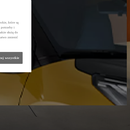
okie, które są
potrzeby i
także służą do
łatwo zmienić
uj wszystkie