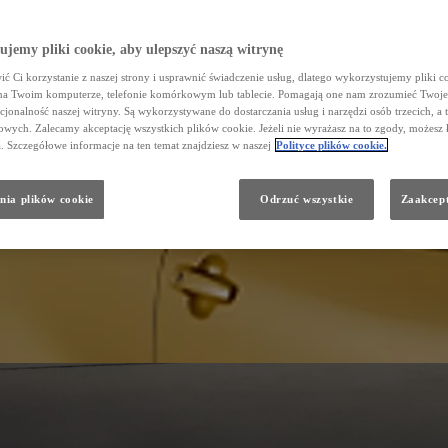
jemy pliki cookie, aby ulepszyć naszą witrynę
ć Ci korzystanie z naszej strony i usprawnić świadczenie usług, dlatego wykorzystujemy pliki co
na Twoim komputerze, telefonie komórkowym lub tablecie. Pomagają one nam zrozumieć Twoje 
cjonalność naszej witryny. Są wykorzystywane do dostarczania usług i narzędzi osób trzecich, a 
wych. Zalecamy akceptację wszystkich plików cookie. Jeżeli nie wyrażasz na to zgody, możesz 
a. Szczegółowe informacje na ten temat znajdziesz w naszej
Polityce plików cookie.
nia plików cookie
Odrzuć wszystkie
Zaakcept