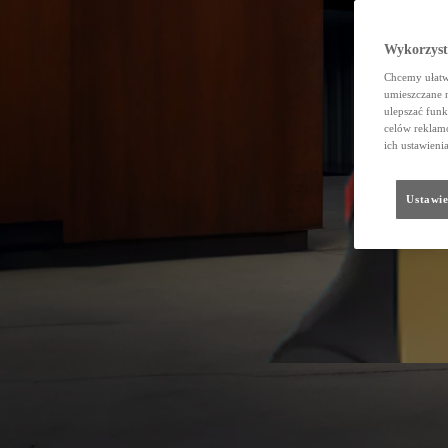
Wykorzystu
Chcemy ułatwi
umieszczane 
ulepszać funk
celów reklamo
ich ustawieni
Ustawie