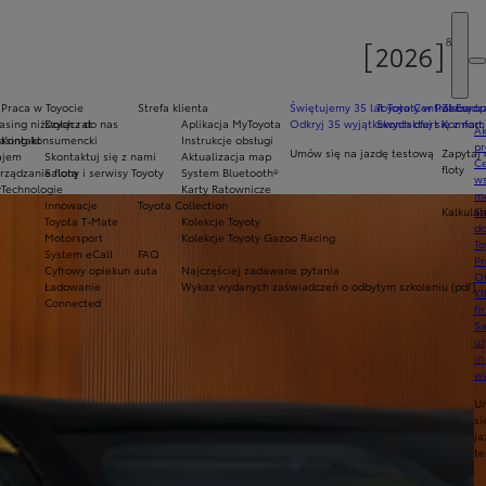
Praca w Toyocie
Strefa klienta
Świętujemy 35 lat Toyoty w Polsce
Toyota Central Europ
Zarządza
sing niższych rat
Dołącz do nas
Aplikacja MyToyota
Odkryj 35 wyjątkowych ofert
Skontaktuj się z nam
Komfort 
Ak
asing konsumencki
Kontakt
Instrukcje obsługi
pr
Umów się na jazdę testową
Zapytaj 
ajem
Skontaktuj się z nami
Aktualizacja map
Ce
floty
ządzanie flotą
Salony i serwisy Toyoty
System Bluetooth®
ws
y
Technologie
Karty Ratownicze
mo
Innowacje
Toyota Collection
Kalkulat
S
Toyota T-Mate
Kolekcje Toyoty
do
Motorsport
Kolekcje Toyoty Gazoo Racing
To
System eCall
FAQ
Pr
Cyfrowy opiekun auta
Najczęściej zadawane pytania
Of
Ładowanie
Wykaz wydanych zaświadczeń o odbytym szkoleniu (pdf)
KI
Connected
fi
S
u
in
w
U
si
ja
te