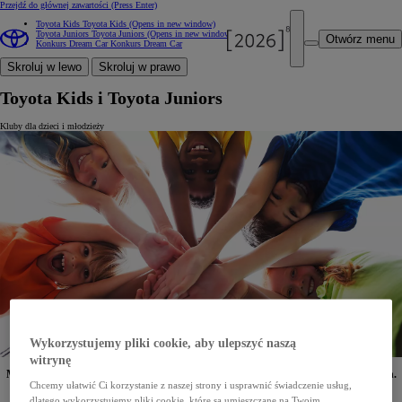
Przejdź do głównej zawartości
(Press Enter)
Toyota Kids
Toyota Kids
(Opens in new window)
Toyota Juniors
Toyota Juniors
(Opens in new window)
Otwórz menu
Konkurs Dream Car
Konkurs Dream Car
Skroluj w lewo
Skroluj w prawo
Toyota Kids i Toyota Juniors
Kluby dla dzieci i młodzieży
Wykorzystujemy pliki cookie, aby ulepszyć naszą
witrynę
Masz własne dziecko? Wnuki? Siostrzenice lub bratanków? Zapraszamy wszystkich.
Chcemy ułatwić Ci korzystanie z naszej strony i usprawnić świadczenie usług,
Dzieciom do lat 10 proponujemy uczestnictwo w klubie Toyota Kids, a nastolatkom
w wieku 10-18 lat – w klubie Toyota Juniors.
dlatego wykorzystujemy pliki cookie, które są umieszczane na Twoim