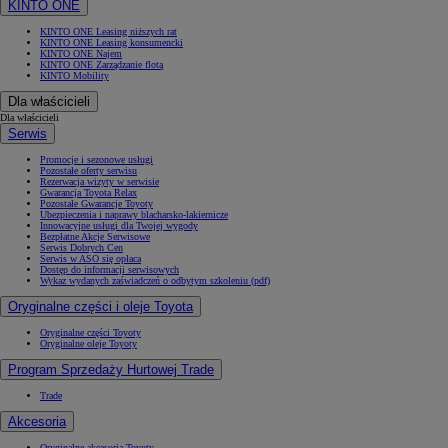
KINTO ONE
KINTO ONE Leasing niższych rat
KINTO ONE Leasing konsumencki
KINTO ONE Najem
KINTO ONE Zarządzanie flotą
KINTO Mobility
Dla właścicieli
Dla właścicieli
Serwis
Promocje i sezonowe usługi
Pozostałe oferty serwisu
Rezerwacja wizyty w serwisie
Gwarancja Toyota Relax
Pozostałe Gwarancje Toyoty
Ubezpieczenia i naprawy blacharsko-lakiernicze
Innowacyjne usługi dla Twojej wygody
Bezpłatne Akcje Serwisowe
Serwis Dobrych Cen
Serwis w ASO się opłaca
Dostęp do informacji serwisowych
Wykaz wydanych zaświadczeń o odbytym szkoleniu (pdf)
Oryginalne części i oleje Toyota
Oryginalne części Toyoty
Oryginalne oleje Toyoty
Program Sprzedaży Hurtowej Trade
Trade
Akcesoria
Oryginalne akcesoria Toyoty