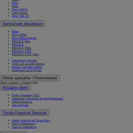
Prius
Mirai
Nowy RAV4
Land Cruiser
Nowy GR GT
Samochody dostawcze
Hilux
Nowy Hilux
Nowy Hilux Electric
PROACE Max
PROACE
PROACE Verso
PROACE CITY
PROACE CITY Verso
Samochody używane
Umów się na jazdę testową
Zobacz wszystkie cenniki
Konfiguruj swoją Toyotę
Oferty specjalne i Finansowanie
Oferty specjalne i Finansowanie
Aktualne oferty
Finał wyprzedaży 2025
Samochody dostawcze Toyota Professional
Oferta biznesowa
Auta używane
Toyota Financial Services
Kredyt niższych rat Toyota Easy
Kredyt standardowy
Leasing standardowy