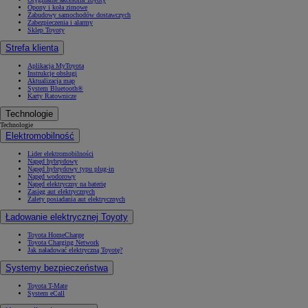
Opony i koła zimowe
Zabudowy samochodów dostawczych
Zabezpieczenia i alarmy
Sklep Toyoty
Strefa klienta
Aplikacja MyToyota
Instrukcje obsługi
Aktualizacja map
System Bluetooth®
Karty Ratownicze
Technologie
Technologie
Elektromobilność
Lider elektromobilności
Napęd hybrydowy
Napęd hybrydowy typu plug-in
Napęd wodorowy
Napęd elektryczny na baterię
Zasięg aut elektrycznych
Zalety posiadania aut elektrycznych
Ładowanie elektrycznej Toyoty
Toyota HomeCharge
Toyota Charging Network
Jak naładować elektryczną Toyotę?
Systemy bezpieczeństwa
Toyota T-Mate
System eCall