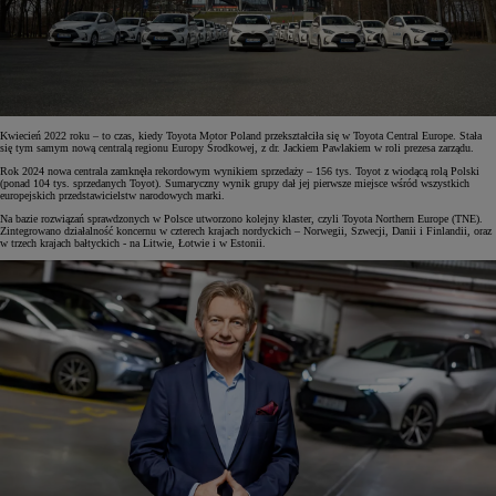
Kwiecień 2022 roku – to czas, kiedy Toyota Motor Poland przekształciła się w Toyota Central Europe. Stała
się tym samym nową centralą regionu Europy Środkowej, z dr. Jackiem Pawlakiem w roli prezesa zarządu.
Rok 2024 nowa centrala zamknęła rekordowym wynikiem sprzedaży – 156 tys. Toyot z wiodącą rolą Polski
(ponad 104 tys. sprzedanych Toyot). Sumaryczny wynik grupy dał jej pierwsze miejsce wśród wszystkich
europejskich przedstawicielstw narodowych marki.
Na bazie rozwiązań sprawdzonych w Polsce utworzono kolejny klaster, czyli Toyota Northern Europe (TNE).
Zintegrowano działalność koncernu w czterech krajach nordyckich – Norwegii, Szwecji, Danii i Finlandii, oraz
w trzech krajach bałtyckich - na Litwie, Łotwie i w Estonii.