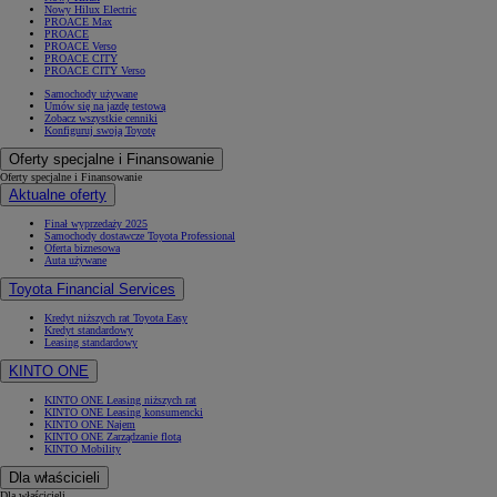
Nowy Hilux Electric
PROACE Max
PROACE
PROACE Verso
PROACE CITY
PROACE CITY Verso
Samochody używane
Umów się na jazdę testową
Zobacz wszystkie cenniki
Konfiguruj swoją Toyotę
Oferty specjalne i Finansowanie
Oferty specjalne i Finansowanie
Aktualne oferty
Finał wyprzedaży 2025
Samochody dostawcze Toyota Professional
Oferta biznesowa
Auta używane
Toyota Financial Services
Kredyt niższych rat Toyota Easy
Kredyt standardowy
Leasing standardowy
KINTO ONE
KINTO ONE Leasing niższych rat
KINTO ONE Leasing konsumencki
KINTO ONE Najem
KINTO ONE Zarządzanie flotą
KINTO Mobility
Dla właścicieli
Dla właścicieli