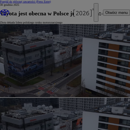
Przejdź do głównej zawartości
(Press Enter)
30 grudnia 2025
Toyota jest obecna w Polsce już od 35 lat
Otwórz menu
Złota dekada lidera polskiego rynku motoryzacyjnego