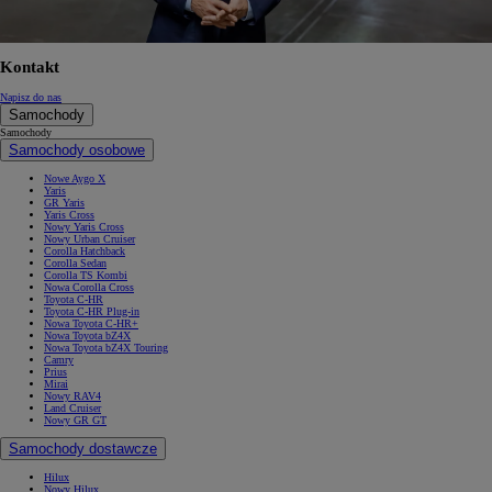
Kontakt
Napisz do nas
Samochody
Samochody
Samochody osobowe
Nowe Aygo X
Yaris
GR Yaris
Yaris Cross
Nowy Yaris Cross
Nowy Urban Cruiser
Corolla Hatchback
Corolla Sedan
Corolla TS Kombi
Nowa Corolla Cross
Toyota C-HR
Toyota C-HR Plug-in
Nowa Toyota C-HR+
Nowa Toyota bZ4X
Nowa Toyota bZ4X Touring
Camry
Prius
Mirai
Nowy RAV4
Land Cruiser
Nowy GR GT
Samochody dostawcze
Hilux
Nowy Hilux