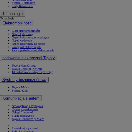
System Bluetooth®
Karty Ratownicze
Technologie
Technologie
Elektromobilność
Lider elektromobilności
Napęd hybrydowy
Napęd hybrydowy typu plug-in
Napęd wodorowy
Napęd elektryczny na baterię
Zasięg aut elektrycznych
Zalety posiadania aut elektrycznych
Ładowanie elektrycznej Toyoty
Toyota HomeCharge
Toyota Charging Network
Jak naładować elektryczną Toyotę?
Systemy bezpieczeństwa
Toyota T-Mate
System eCall
Komunikacja z autem
Nowa aplikacja MyToyota
Cyfrowy opiekun auta
Usługi Connected
Płatne subskrypcje
Toyota Connectivity Match
Skontaktuj się z nami
Polityka ciasteczek