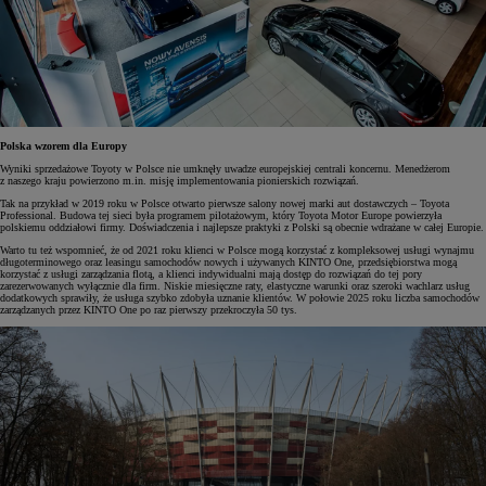
Polska wzorem dla Europy
Wyniki sprzedażowe Toyoty w Polsce nie umknęły uwadze europejskiej centrali koncernu. Menedżerom
z naszego kraju powierzono m.in. misję implementowania pionierskich rozwiązań.
Tak na przykład w 2019 roku w Polsce otwarto pierwsze salony nowej marki aut dostawczych – Toyota
Professional. Budowa tej sieci była programem pilotażowym, który Toyota Motor Europe powierzyła
polskiemu oddziałowi firmy. Doświadczenia i najlepsze praktyki z Polski są obecnie wdrażane w całej Europie.
Warto tu też wspomnieć, że od 2021 roku klienci w Polsce mogą korzystać z kompleksowej usługi wynajmu
długoterminowego oraz leasingu samochodów nowych i używanych KINTO One, przedsiębiorstwa mogą
korzystać z usługi zarządzania flotą, a klienci indywidualni mają dostęp do rozwiązań do tej pory
zarezerwowanych wyłącznie dla firm. Niskie miesięczne raty, elastyczne warunki oraz szeroki wachlarz usług
dodatkowych sprawiły, że usługa szybko zdobyła uznanie klientów. W połowie 2025 roku liczba samochodów
zarządzanych przez KINTO One po raz pierwszy przekroczyła 50 tys.