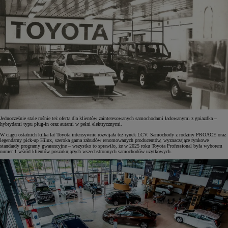
Jednocześnie stale rośnie też oferta dla klientów zainteresowanych samochodami ładowanymi z gniazdka –
hybrydami typu plug-in oraz autami w pełni elektrycznymi.
W ciągu ostatnich kilka lat Toyota intensywnie rozwijała też rynek LCV. Samochody z rodziny PROACE oraz
legendarny pick-up Hilux, szeroka gama zabudów renomowanych producentów, wyznaczające rynkowe
standardy programy gwarancyjne – wszystko to sprawiło, że w 2025 roku Toyota Professional była wyborem
numer 1 wśród klientów poszukujących wszechstronnych samochodów użytkowych.