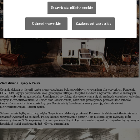
Ustawienia plików cookie
Odrzuć wszystkie
Zaakceptuj wszystkie
Złota dekada Toyoty w Polsce
Ostatnia dekada w historii rynku motoryzacyjnego była prawdziwym wyzwaniem dla wszystkich. Pandemia
COVID-19, kryzys półprzewodników, galopująca inflacja – to tylko niektóre z wydarzeń, które w znaczącym
stopniu wpływały na gospodarkę. Umiejętność szybkiego dostosowywania się do trudnych warunków, odważne
decyzje kierownictwa marki w Polsce oraz konsekwentna, codzienna praca tysięcy pracowników salonów
i serwisów sprawiły, że w czasie kryzysu Toyota nie tylko obroniła swoją pozycję, ale stała się też
niekwestionowanym liderem rynku.
Sukces ten nie byłby możliwy, gdyby Toyocie nie udało się przekonać Polaków, że elektromobilność nie musi
oznaczać wyrzeczeń na co dzień. Polscy klienci zdecydowanie postawili na niskoemisyjne hybrydy, które
stanowią obecnie 93% kupowanych w naszym kraju Toyot. Łączna sprzedaż pojazdów z napędem hybrydowym
japońskiej marki przekroczyła już 400 tys. egzemplarzy!