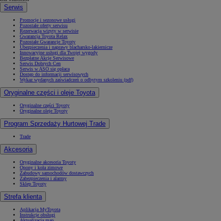
Serwis
Promocje i sezonowe usługi
Pozostałe oferty serwisu
Rezerwacja wizyty w serwisie
Gwarancja Toyota Relax
Pozostałe Gwarancje Toyoty
Ubezpieczenia i naprawy blacharsko-lakiernicze
Innowacyjne usługi dla Twojej wygody
Bezpłatne Akcje Serwisowe
Serwis Dobrych Cen
Serwis w ASO się opłaca
Dostęp do informacji serwisowych
Wykaz wydanych zaświadczeń o odbytym szkoleniu (pdf)
Oryginalne części i oleje Toyota
Oryginalne części Toyoty
Oryginalne oleje Toyoty
Program Sprzedaży Hurtowej Trade
Trade
Akcesoria
Oryginalne akcesoria Toyoty
Opony i koła zimowe
Zabudowy samochodów dostawczych
Zabezpieczenia i alarmy
Sklep Toyoty
Strefa klienta
Aplikacja MyToyota
Instrukcje obsługi
Aktualizacja map