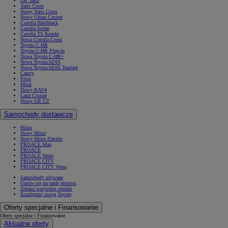
GR Yaris
Yaris Cross
Nowy Yaris Cross
Nowy Urban Cruiser
Corolla Hatchback
Corolla Sedan
Corolla TS Kombi
Nowa Corolla Cross
Toyota C-HR
Toyota C-HR Plug-in
Nowa Toyota C-HR+
Nowa Toyota bZ4X
Nowa Toyota bZ4X Touring
Camry
Prius
Mirai
Nowy RAV4
Land Cruiser
Nowy GR GT
Samochody dostawcze
Hilux
Nowy Hilux
Nowy Hilux Electric
PROACE Max
PROACE
PROACE Verso
PROACE CITY
PROACE CITY Verso
Samochody używane
Umów się na jazdę testową
Zobacz wszystkie cenniki
Konfiguruj swoją Toyotę
Oferty specjalne i Finansowanie
Oferty specjalne i Finansowanie
Aktualne oferty