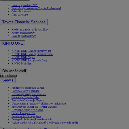
Finał wyprzedaży 2025
Samochody dostawcze Toyota Professional
Oferta biznesowa
Auta używane
Toyota Financial Services
Kredyt niższych rat Toyota Easy
Kredyt standardowy
Leasing standardowy
KINTO ONE
KINTO ONE Leasing niższych rat
KINTO ONE Leasing konsumencki
KINTO ONE Najem
KINTO ONE Zarządzanie flotą
KINTO Mobility
Dla właścicieli
Dla właścicieli
Serwis
Promocje i sezonowe usługi
Pozostałe oferty serwisu
Rezerwacja wizyty w serwisie
Gwarancja Toyota Relax
Pozostałe Gwarancje Toyoty
Ubezpieczenia i naprawy blacharsko-lakiernicze
Innowacyjne usługi dla Twojej wygody
Bezpłatne Akcje Serwisowe
Serwis Dobrych Cen
Serwis w ASO się opłaca
Dostęp do informacji serwisowych
Wykaz wydanych zaświadczeń o odbytym szkoleniu (pdf)