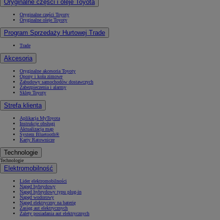
Oryginalne części i oleje Toyota
Oryginalne części Toyoty
Oryginalne oleje Toyoty
Program Sprzedaży Hurtowej Trade
Trade
Akcesoria
Oryginalne akcesoria Toyoty
Opony i koła zimowe
Zabudowy samochodów dostawczych
Zabezpieczenia i alarmy
Sklep Toyoty
Strefa klienta
Aplikacja MyToyota
Instrukcje obsługi
Aktualizacja map
System Bluetooth®
Karty Ratownicze
Technologie
Technologie
Elektromobilność
Lider elektromobilności
Napęd hybrydowy
Napęd hybrydowy typu plug-in
Napęd wodorowy
Napęd elektryczny na baterię
Zasięg aut elektrycznych
Zalety posiadania aut elektrycznych