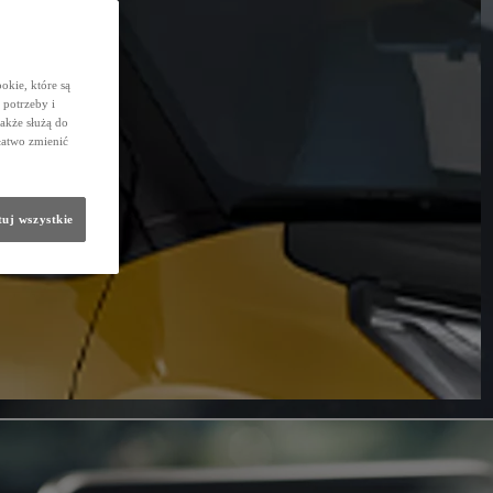
okie, które są
potrzeby i
także służą do
łatwo zmienić
uj wszystkie