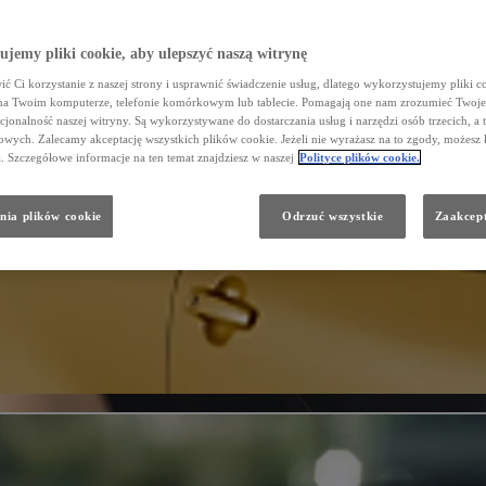
jemy pliki cookie, aby ulepszyć naszą witrynę
ć Ci korzystanie z naszej strony i usprawnić świadczenie usług, dlatego wykorzystujemy pliki co
na Twoim komputerze, telefonie komórkowym lub tablecie. Pomagają one nam zrozumieć Twoje 
cjonalność naszej witryny. Są wykorzystywane do dostarczania usług i narzędzi osób trzecich, a 
wych. Zalecamy akceptację wszystkich plików cookie. Jeżeli nie wyrażasz na to zgody, możesz 
a. Szczegółowe informacje na ten temat znajdziesz w naszej
Polityce plików cookie.
nia plików cookie
Odrzuć wszystkie
Zaakcept