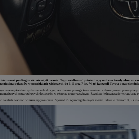
wartości nawet po długim okresie użytkowania. Tę prawidłowość potwierdzają zarówno trendy obserwowan
ezydualną pojazdów w przedziałach wiekowych do 3, 5 oraz 7 lat. W tej kategorii Toyota bezapelacyjn
zachodzące na amerykańskim rynku samochodowym, ale również pomaga konsumentom w dokonywaniu przemyślanyc
ch zgromadzonych przez czołowych dostawców w sektorze motoryzacyjnym. Rezultaty jednoznacznie wskazują na 
 na utratę wartości w miarę upływu czasu. Spośród 25 wyszczególnionych modeli, które w okresach 3, 5 i 7-l