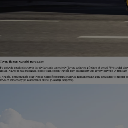
Toyota liderem wartości rezydualnej
Po upływie trzech pierwszych lat użytkowania samochody Toyota zachowują średnio aż ponad 76% swojej pierwot
zmian. Nawet po tak znaczącym okresie eksploatacji wartość przy odsprzedaży aut Toyoty oscyluje w granicac
Trwałość, bezawaryjność oraz wysoka wartość rezydualna stanowią fundamentalne atuty decydujące o mocnej p
również samochody po zakończeniu okresu gwarancji fabrycznej.