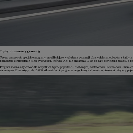
Od
105 300 zł
Corolla Hatchback
HYBRID
Toytoy z rozszerzoną gwarancją
Toyota opracowała specjalne programy umożliwiające wydłużenie gwarancji dla swoich samochodów z każdym 
pochodzące z europejskiej sieci dystrybucji, których wiek nie przekracza 10 lat od daty pierwszego zakupu, a p
Program można aktywować dla wszystkich typów pojazdów – osobowych, dostawczych i terenowych - niezależn
na następne 12 miesięcy lub 15 000 kilometrów. Z programu mogą korzystać zarówno pierwotni nabywcy pojazd