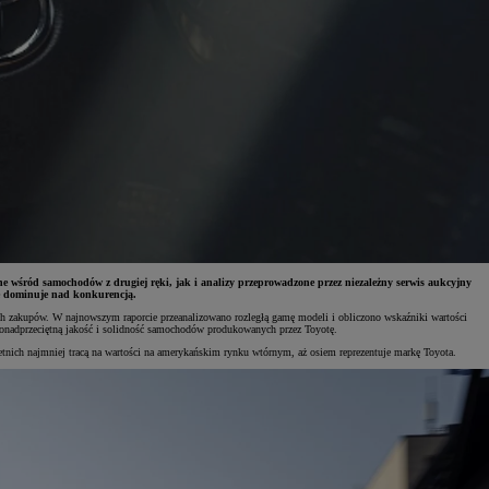
e wśród samochodów z drugiej ręki, jak i analizy przeprowadzone przez niezależny serwis aukcyjny
ie dominuje nad konkurencją.
h zakupów. W najnowszym raporcie przeanalizowano rozległą gamę modeli i obliczono wskaźniki wartości
ponadprzeciętną jakość i solidność samochodów produkowanych przez Toyotę.
etnich najmniej tracą na wartości na amerykańskim rynku wtórnym, aż osiem reprezentuje markę Toyota.