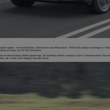
typem napędu – konwencjonalnym, hybrydowym oraz elektrycznym. Wśród nich znajduje się dostępny w Polsce
rzebieg jest niższy niż 185 000 kilometrów.
ie od zastosowanego układu napędowego. Do uzyskania ochrony wystarczy wizyta w Autoryzowanym Serwisie T
ów, jak i osoby, które zakupiły używaną Toyotę.