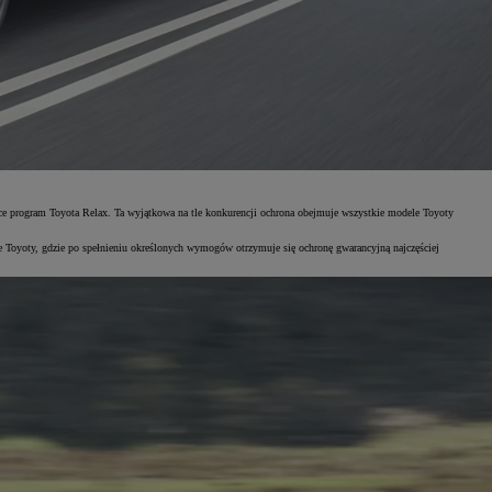
 program Toyota Relax. Ta wyjątkowa na tle konkurencji ochrona obejmuje wszystkie modele Toyoty
oyoty, gdzie po spełnieniu określonych wymogów otrzymuje się ochronę gwarancyjną najczęściej