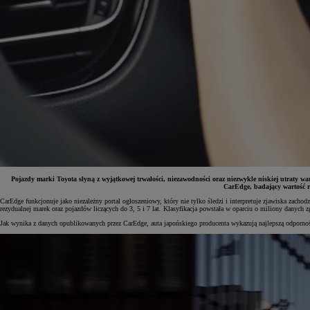
Pojazdy marki Toyota słyną z wyjątkowej trwałości, niezawodności oraz niezwykle niskiej utraty 
CarEdge, badający wartość r
CarEdge funkcjonuje jako niezależny portal ogłoszeniowy, który nie tylko śledzi i interpretuje zjawiska 
rezydualnej marek oraz pojazdów liczących do 3, 5 i 7 lat. Klasyfikacja powstała w oparciu o miliony dany
Od
81 900 zł
Jak wynika z danych opublikowanych przez CarEdge, auta japońskiego producenta wykazują najlepszą odporność
Yaris Cross
HYBRID