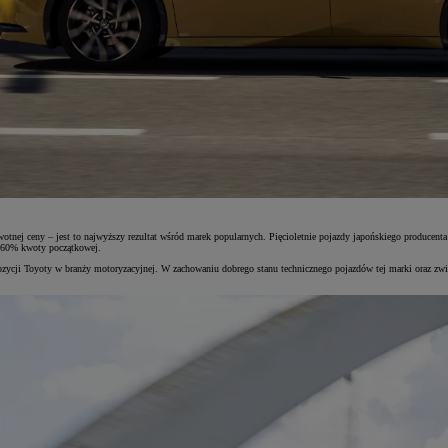
nej ceny – jest to najwyższy rezultat wśród marek popularnych. Pięcioletnie pojazdy japońskiego producenta 
h 60% kwoty początkowej.
ozycji Toyoty w branży motoryzacyjnej. W zachowaniu dobrego stanu technicznego pojazdów tej marki oraz zwi