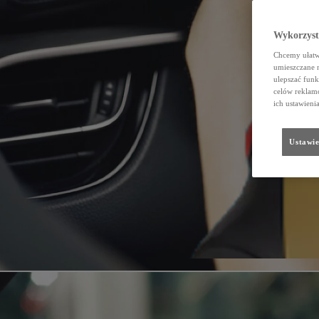
Wykorzystu
Chcemy ułatwi
umieszczane 
ulepszać funk
celów reklamo
ich ustawieni
Ustawie