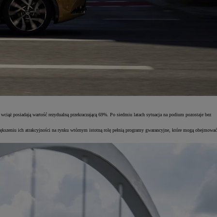
wciąż posiadają wartość rezydualną przekraczającą 69%. Po siedmiu latach sytuacja na podium pozostaje bez
ększeniu ich atrakcyjności na rynku wtórnym istotną rolę pełnią programy gwarancyjne, które mogą obejmować