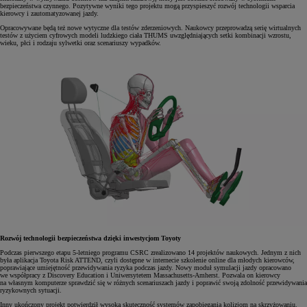
bezpieczeństwa czynnego. Pozytywne wyniki tego projektu mogą przyspieszyć rozwój technologii wsparcia
kierowcy i zautomatyzowanej jazdy.
Opracowywane będą też nowe wytyczne dla testów zderzeniowych. Naukowcy przeprowadzą serię wirtualnych
testów z użyciem cyfrowych modeli ludzkiego ciała THUMS uwzględniających setki kombinacji wzrostu,
wieku, płci i rodzaju sylwetki oraz scenariuszy wypadków.
Rozwój technologii bezpieczeństwa dzięki inwestycjom Toyoty
Podczas pierwszego etapu 5-letniego programu CSRC zrealizowano 14 projektów naukowych. Jednym z nich
była aplikacja Toyota Risk ATTEND, czyli dostępne w internecie szkolenie online dla młodych kierowców,
poprawiające umiejętność przewidywania ryzyka podczas jazdy. Nowy moduł symulacji jazdy opracowano
we współpracy z Discovery Education i Uniwersytetem Massachusetts-Amherst. Pozwala on kierowcy
na własnym komputerze sprawdzić się w różnych scenariuszach jazdy i poprawić swoją zdolność przewidywania
ryzykownych sytuacji.
Inny ukończony projekt potwierdził wysoką skuteczność systemów zapobiegania kolizjom na skrzyżowaniu.