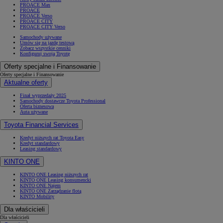
PROACE Max
PROACE
PROACE Verso
PROACE CITY
PROACE CITY Verso
Samochody używane
Umów się na jazdę testową
Zobacz wszystkie cenniki
Konfiguruj swoją Toyotę
Oferty specjalne i Finansowanie
Oferty specjalne i Finansowanie
Aktualne oferty
Finał wyprzedaży 2025
Samochody dostawcze Toyota Professional
Oferta biznesowa
Auta używane
Toyota Financial Services
Kredyt niższych rat Toyota Easy
Kredyt standardowy
Leasing standardowy
KINTO ONE
KINTO ONE Leasing niższych rat
KINTO ONE Leasing konsumencki
KINTO ONE Najem
KINTO ONE Zarządzanie flotą
KINTO Mobility
Dla właścicieli
Dla właścicieli