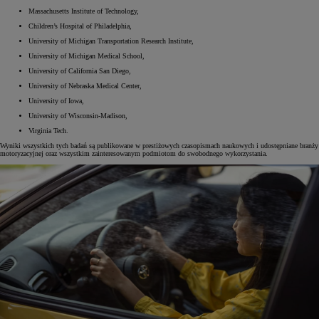
Massachusetts Institute of Technology,
Children’s Hospital of Philadelphia,
University of Michigan Transportation Research Institute,
University of Michigan Medical School,
University of California San Diego,
University of Nebraska Medical Center,
University of Iowa,
University of Wisconsin-Madison,
Virginia Tech.
Wyniki wszystkich tych badań są publikowane w prestiżowych czasopismach naukowych i udostępniane branży
motoryzacyjnej oraz wszystkim zainteresowanym podmiotom do swobodnego wykorzystania.