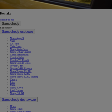
Kontakt
Napisz do nas
Samochody
Samochody
Samochody osobowe
Nowe Aygo X
Yaris
GR Yaris
Yaris Cross
Nowy Yaris Cross
Nowy Urban Cruiser
Corolla Hatchback
Corolla Sedan
Corolla TS Kombi
Nowa Corolla Cross
Toyota C-HR
Toyota C-HR Plug-in
Nowa Toyota C-HR+
Nowa Toyota bZ4X
Nowa Toyota bZ4X Touring
Camry
Prius
Mirai
Nowy RAV4
Land Cruiser
Nowy GR GT
Samochody dostawcze
Hilux
Nowy Hilux
Nowy Hilux Electric