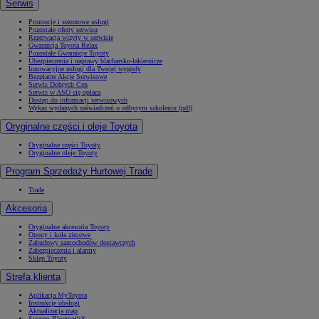
Serwis
Promocje i sezonowe usługi
Pozostałe oferty serwisu
Rezerwacja wizyty w serwisie
Gwarancja Toyota Relax
Pozostałe Gwarancje Toyoty
Ubezpieczenia i naprawy blacharsko-lakiernicze
Innowacyjne usługi dla Twojej wygody
Bezpłatne Akcje Serwisowe
Serwis Dobrych Cen
Serwis w ASO się opłaca
Dostęp do informacji serwisowych
Wykaz wydanych zaświadczeń o odbytym szkoleniu (pdf)
Oryginalne części i oleje Toyota
Oryginalne części Toyoty
Oryginalne oleje Toyoty
Program Sprzedaży Hurtowej Trade
Trade
Akcesoria
Oryginalne akcesoria Toyoty
Opony i koła zimowe
Zabudowy samochodów dostawczych
Zabezpieczenia i alarmy
Sklep Toyoty
Strefa klienta
Aplikacja MyToyota
Instrukcje obsługi
Aktualizacja map
System Bluetooth®