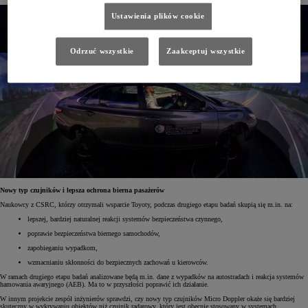
Ustawienia plików cookie
Odrzuć wszystkie
Zaakceptuj wszystkie
Nowy typ czujników i lepsza ochrona bierna pasażerów
Naukowcy z CSRC, którzy otrzymali wsparcie Toyoty, podczas drugiego etapu badań skupią się m.in. na:
lepszej, bardziej naturalnej reakcji systemów bezpieczeństwa czynnego,
poprawie bezpieczeństwa biernego samochodów,
zapobieganiu wypadkom,
wzmacnianiu skłonności do bezpiecznych zachowań u kierowców.
W ramach drugiego etapu badań analizowane będą m.in. dane z wypadków na autostradach i reakcja systemów
hamowania awaryjnego (AEB). Ma to w przyszłości poprawić ich działanie.
W innym projekcie zespół inżynierów sprawdzi, czy nowy typ czujników Micro Doppler okaże się bardziej
skuteczny w wykrywaniu obiektów niż czujnik radarowy, który jest obecnie stosowany w systemach