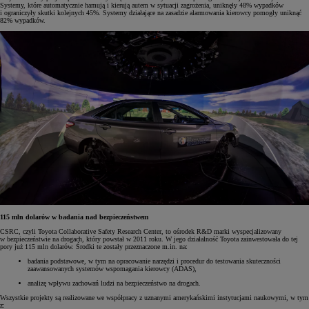
Systemy, które automatycznie hamują i kierują autem w sytuacji zagrożenia, uniknęły 48% wypadków
i ograniczyły skutki kolejnych 45%. Systemy działające na zasadzie alarmowania kierowcy pomogły uniknąć
82% wypadków.
115 mln dolarów w badania nad bezpieczeństwem
CSRC, czyli Toyota Collaborative Safety Research Center, to ośrodek R&D marki wyspecjalizowany
w bezpieczeństwie na drogach, który powstał w 2011 roku. W jego działalność Toyota zainwestowała do tej
pory już 115 mln dolarów. Środki te zostały przeznaczone m.in. na:
badania podstawowe, w tym na opracowanie narzędzi i procedur do testowania skuteczności
zaawansowanych systemów wspomagania kierowcy (ADAS),
analizę wpływu zachowań ludzi na bezpieczeństwo na drogach.
Wszystkie projekty są realizowane we współpracy z uznanymi amerykańskimi instytucjami naukowymi, w tym
z: