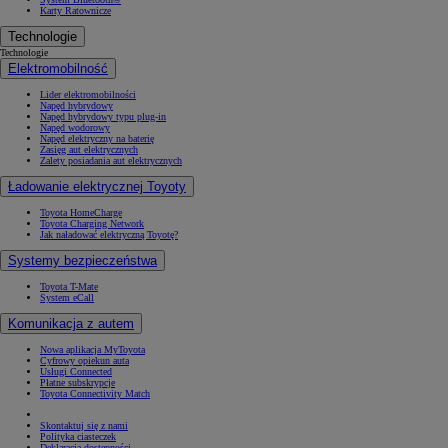
Karty Ratownicze
Technologie
Technologie
Elektromobilność
Lider elektromobilności
Napęd hybrydowy
Napęd hybrydowy typu plug-in
Napęd wodorowy
Napęd elektryczny na baterię
Zasięg aut elektrycznych
Zalety posiadania aut elektrycznych
Ładowanie elektrycznej Toyoty
Toyota HomeCharge
Toyota Charging Network
Jak naładować elektryczną Toyotę?
Systemy bezpieczeństwa
Toyota T-Mate
System eCall
Komunikacja z autem
Nowa aplikacja MyToyota
Cyfrowy opiekun auta
Usługi Connected
Płatne subskrypcje
Toyota Connectivity Match
Skontaktuj się z nami
Polityka ciasteczek
Deklaracja dostępności