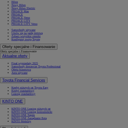
Hilux
Nowy Hilux
Nowy Hilux Electric
PROACE Max
PROACE
PROACE Verso
PROACE CITY
PROACE CITY Verso
Samochody używane
Umów się na jazdę testową
Zobacz wszystkie cenniki
Konfiguruj swoją Toyotę
Oferty specjalne i Finansowanie
Oferty specjalne i Finansowanie
Aktualne oferty
Finał wyprzedaży 2025
Samochody dostawcze Toyota Professional
Oferta biznesowa
Auta używane
Toyota Financial Services
Kredyt niższych rat Toyota Easy
Kredyt standardowy
Leasing standardowy
KINTO ONE
KINTO ONE Leasing niższych rat
KINTO ONE Leasing konsumencki
KINTO ONE Najem
KINTO ONE Zarządzanie flotą
KINTO Mobility