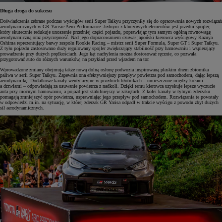
Długa droga do sukcesu
Doświadczenia zebrane podczas wyścigów serii Super Taikyu przyczyniły się do opracowania nowych rozwiązań
aerodynamicznych w GR Yarisie Aero Performance. Jednym z kluczowych elementów jest przedni spojler,
który skutecznie redukuje unoszenie przedniej części pojazdu, poprawiając tym samym ogólną równowagę
aerodynamiczną oraz przyczepność. Nad jego dopracowaniem czuwał japoński kierowca wyścigowy Kazuya
Oshima reprezentujący barwy zespołu Rookie Racing – mistrz serii Super Formula, Super GT i Super Taikyu.
Z tyłu pojazdu zastosowano duży regulowany spojler zwiększający stabilność przy hamowaniu i wspierający
prowadzenie przy dużych prędkościach. Jego kąt nachylenia można dostosować ręcznie, co pozwala
przygotować auto do różnych warunków, na przykład przed wjazdem na tor.
Wprowadzone zmiany obejmują także nową dolną osłonę podwozia inspirowaną płaskim dnem zbiornika
paliwa w serii Super Taikyu. Zapewnia ona efektywniejszy przepływ powietrza pod samochodem, dając lepszą
aerodynamikę. Dodatkowe kanały wentylacyjne w przednich błotnikach – umieszczone między kołami
a drzwiami – odpowiadają za usuwanie powietrza z nadkoli. Dzięki temu kierowca uzyskuje lepsze wyczucie
auta przy mocnym hamowaniu, a pojazd jest stabilniejszy w zakrętach. Z kolei kanały w tylnym zderzaku
pomagają zmniejszyć opór powietrza, usprawniając jego przepływ pod samochodem. Rozwiązania te powstały
w odpowiedzi m.in. na sytuację, w której zderzak GR Yarisa odpadł w trakcie wyścigu z powodu zbyt dużych
sił aerodynamicznych.