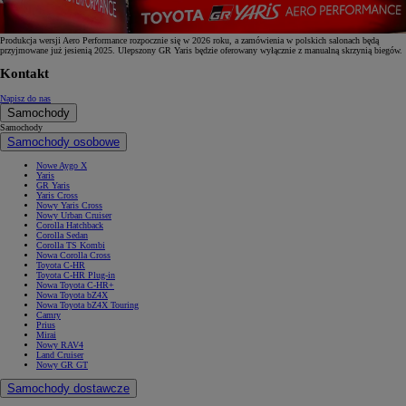
Produkcja wersji Aero Performance rozpocznie się w 2026 roku, a zamówienia w polskich salonach będą
przyjmowane już jesienią 2025. Ulepszony GR Yaris będzie oferowany wyłącznie z manualną skrzynią biegów.
Kontakt
Napisz do nas
Samochody
Samochody
Samochody osobowe
Nowe Aygo X
Yaris
GR Yaris
Yaris Cross
Nowy Yaris Cross
Nowy Urban Cruiser
Corolla Hatchback
Corolla Sedan
Corolla TS Kombi
Nowa Corolla Cross
Toyota C-HR
Toyota C-HR Plug-in
Nowa Toyota C-HR+
Nowa Toyota bZ4X
Nowa Toyota bZ4X Touring
Camry
Prius
Mirai
Nowy RAV4
Land Cruiser
Nowy GR GT
Samochody dostawcze