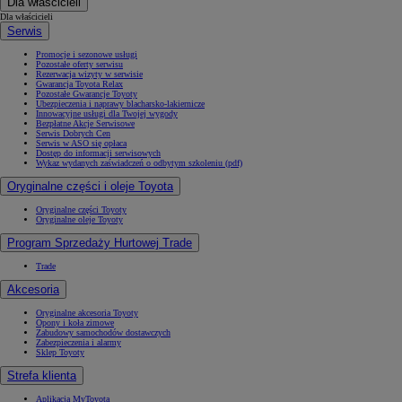
Dla właścicieli
Dla właścicieli
Serwis
Promocje i sezonowe usługi
Pozostałe oferty serwisu
Rezerwacja wizyty w serwisie
Gwarancja Toyota Relax
Pozostałe Gwarancje Toyoty
Ubezpieczenia i naprawy blacharsko-lakiernicze
Innowacyjne usługi dla Twojej wygody
Bezpłatne Akcje Serwisowe
Serwis Dobrych Cen
Serwis w ASO się opłaca
Dostęp do informacji serwisowych
Wykaz wydanych zaświadczeń o odbytym szkoleniu (pdf)
Oryginalne części i oleje Toyota
Oryginalne części Toyoty
Oryginalne oleje Toyoty
Program Sprzedaży Hurtowej Trade
Trade
Akcesoria
Oryginalne akcesoria Toyoty
Opony i koła zimowe
Zabudowy samochodów dostawczych
Zabezpieczenia i alarmy
Sklep Toyoty
Strefa klienta
Aplikacja MyToyota