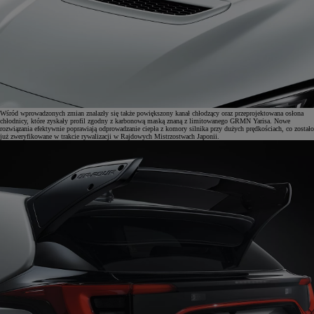
Wśród wprowadzonych zmian znalazły się także powiększony kanał chłodzący oraz przeprojektowana osłona
chłodnicy, które zyskały profil zgodny z karbonową maską znaną z limitowanego GRMN Yarisa. Nowe
rozwiązania efektywnie poprawiają odprowadzanie ciepła z komory silnika przy dużych prędkościach, co zostało
już zweryfikowane w trakcie rywalizacji w Rajdowych Mistrzostwach Japonii.