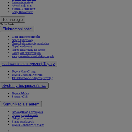
Instrukcje obsługi
Aktualizacja map
System Bluetooth®
Karty Ratownicze
Technologie
Technologie
Elektromobilność
Lider elektromobilności
Napęd hybrydowy
Napęd hybrydowy typu plug-in
Napęd wodorowy
Napęd elektryczny na baterię
Zasięg aut elektrycznych
Zalety posiadania aut elektrycznych
Ładowanie elektrycznej Toyoty
Toyota HomeCharge
Toyota Charging Network
Jak naładować elektryczną Toyotę?
Systemy bezpieczeństwa
Toyota T-Mate
System eCall
Komunikacja z autem
Nowa aplikacja MyToyota
Cyfrowy opiekun auta
Usługi Connected
Płatne subskrypcje
Toyota Connectivity Match