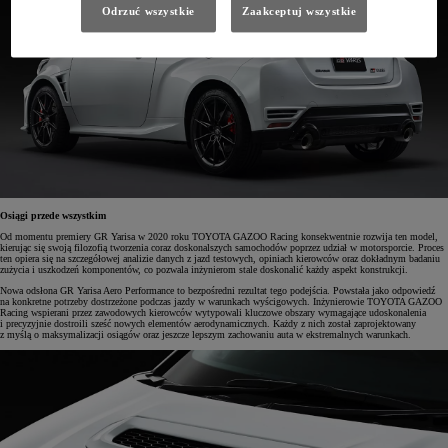
Odrzuć wszystkie
Zaakceptuj wszystkie
Osiągi przede wszystkim
Od momentu premiery GR Yarisa w 2020 roku TOYOTA GAZOO Racing konsekwentnie rozwija ten model,
kierując się swoją filozofią tworzenia coraz doskonalszych samochodów poprzez udział w motorsporcie. Proces
ten opiera się na szczegółowej analizie danych z jazd testowych, opiniach kierowców oraz dokładnym badaniu
zużycia i uszkodzeń komponentów, co pozwala inżynierom stale doskonalić każdy aspekt konstrukcji.
Nowa odsłona GR Yarisa Aero Performance to bezpośredni rezultat tego podejścia. Powstała jako odpowiedź
na konkretne potrzeby dostrzeżone podczas jazdy w warunkach wyścigowych. Inżynierowie TOYOTA GAZOO
Racing wspierani przez zawodowych kierowców wytypowali kluczowe obszary wymagające udoskonalenia
i precyzyjnie dostroili sześć nowych elementów aerodynamicznych. Każdy z nich został zaprojektowany
z myślą o maksymalizacji osiągów oraz jeszcze lepszym zachowaniu auta w ekstremalnych warunkach.