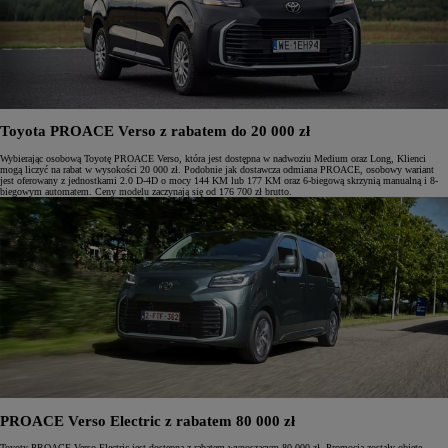
Toyota PROACE Verso z rabatem do 20 000 zł
Wybierając osobową Toyotę PROACE Verso, która jest dostępna w nadwoziu Medium oraz Long, Klienci
mogą liczyć na rabat w wysokości 20 000 zł. Podobnie jak dostawcza odmiana PROACE, osobowy wariant
jest oferowany z jednostkami 2.0 D-4D o mocy 144 KM lub 177 KM oraz 6-biegową skrzynią manualną i 8-
biegowym automatem. Ceny modelu zaczynają się od 176 700 zł brutto.
PROACE Verso Electric z rabatem 80 000 zł
Toyoty PROACE Verso Electric jest dostępna z rabatem wynoszącym 80 000 zł. Promocją zostały objęte