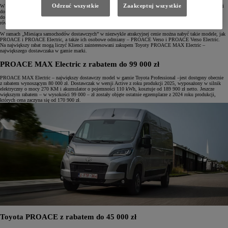
Odrzuć wszystkie
Zaakceptuj wszystkie
W październiku wybrane modele z rodziny Toyota Professional zostały objęte wysokimi rabatami sięgającymi
do 99 000 zł. Dodatkowo wszystkie dostawcze samochody Toyoty posiadają Gwarancję PRO na 3 lata lub
do 1 000 000 km (co pierwsze nastąpi), która obowiązuje również na zabudowy. Klienci mogą skorzystać
również z atrakcyjnych warunków finansowania w ramach Leasingu KINTO One.
W ramach „Miesiąca samochodów dostawczych” w niezwykle atrakcyjnej cenie można nabyć takie modele, jak
PROACE i PROACE Electric, a także ich osobowe odmiany – PROACE Verso i PROACE Verso Electric.
Na największy rabat mogą liczyć Klienci zainteresowani zakupem Toyoty PROACE MAX Electric –
największego dostawczaka w gamie marki.
PROACE MAX Electric z rabatem do 99 000 zł
PROACE MAX Electric – największy dostawczy model w gamie Toyota Professional –jest dostępny obecnie
z rabatem wynoszącym 80 000 zł. Dostawczak w wersji Active z roku produkcji 2025, wyposażony w silnik
elektryczny o mocy 270 KM i akumulator o pojemności 110 kWh, kosztuje od 189 900 zł netto. Jeszcze
większym rabatem – w wysokości 99 000 – zł zostały objęte ostatnie egzemplarze z 2024 roku produkcji,
których cena zaczyna się od 170 900 zł.
Toyota PROACE z rabatem do 45 000 zł