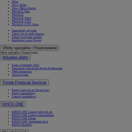
Hilux
Nowy Hilux
Nowy Hilux Electric
PROACE Max
PROACE
PROACE Verso
PROACE CITY
PROACE CITY Verso
Samochody używane
Umów się na jazdę testową
Zobacz wszystkie cenniki
Konfiguruj swoją Toyotę
Oferty specjalne i Finansowanie
Oferty specjalne i Finansowanie
Aktualne oferty
Finał wyprzedaży 2025
Samochody dostawcze Toyota Professional
Oferta biznesowa
Auta używane
Toyota Financial Services
Kredyt niższych rat Toyota Easy
Kredyt standardowy
Leasing standardowy
KINTO ONE
KINTO ONE Leasing niższych rat
KINTO ONE Leasing konsumencki
KINTO ONE Najem
KINTO ONE Zarządzanie flotą
KINTO Mobility