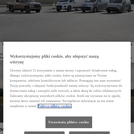
Toyota rozpoczęła „Miesiąc samochodów dostawczych”. Wybrane modele z gamy Toyota Professional
objęto wysokimi rabatami, które sięgają nawet do 99 000 zł. Klienci mogą skorzystać również
z atrakcyjnych warunków finansowania w ramach Leasingu KINTO One.
W wyspecjalizowanych stacjach Toyota Professional i salonach Toyoty w Polsce przez trwa „Miesiąc
Wykorzystujemy pliki cookie, aby ulepszyć naszą
Samochodów Dostawczych”. W ramach tego wydarzenia pełna gama dostawczych modeli marki została objęta
specjalną ofertą, a wybrane wersje i konfiguracje – wysokimi rabatami.
witrynę
Chcemy ułatwić Ci korzystanie z naszej strony i usprawnić świadczenie usług,
dlatego wykorzystujemy pliki cookie, które są umieszczane na Twoim
komputerze, telefonie komórkowym lub tablecie. Pomagają one nam zrozumieć
Twoje potrzeby i ulepszać funkcjonalność naszej witryny. Są wykorzystywane do
dostarczania usług i narzędzi osób trzecich, a także służą do celów reklamowych.
Zalecamy akceptację wszystkich plików cookie. Jeżeli nie wyrażasz na to zgody,
możesz łatwo zmienić ich ustawienia. Szczegółowe informacje na ten temat
znajdziesz w naszej
Polityce plików cookie.
Ustawienia plików cookie
Modele z rodziny Toyota Professional w ofercie specjalnej