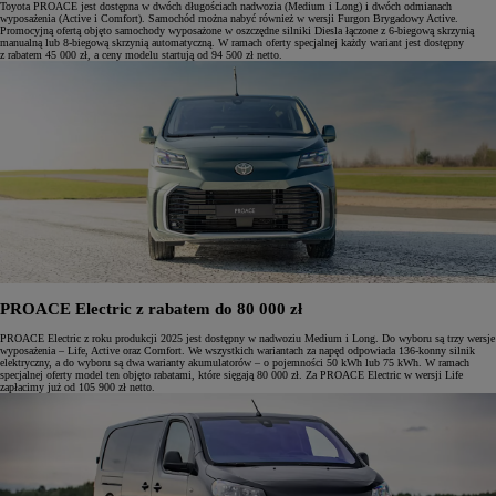
Toyota PROACE jest dostępna w dwóch długościach nadwozia (Medium i Long) i dwóch odmianach
wyposażenia (Active i Comfort). Samochód można nabyć również w wersji Furgon Brygadowy Active.
Promocyjną ofertą objęto samochody wyposażone w oszczędne silniki Diesla łączone z 6-biegową skrzynią
manualną lub 8-biegową skrzynią automatyczną. W ramach oferty specjalnej każdy wariant jest dostępny
z rabatem 45 000 zł, a ceny modelu startują od 94 500 zł netto.
PROACE Electric z rabatem do 80 000 zł
PROACE Electric z roku produkcji 2025 jest dostępny w nadwoziu Medium i Long. Do wyboru są trzy wersje
wyposażenia – Life, Active oraz Comfort. We wszystkich wariantach za napęd odpowiada 136-konny silnik
elektryczny, a do wyboru są dwa warianty akumulatorów – o pojemności 50 kWh lub 75 kWh. W ramach
specjalnej oferty model ten objęto rabatami, które sięgają 80 000 zł. Za PROACE Electric w wersji Life
zapłacimy już od 105 900 zł netto.