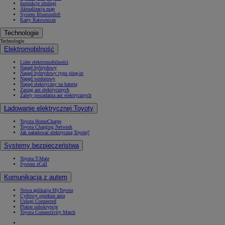
Instrukcje obsługi
Aktualizacja map
System Bluetooth®
Karty Ratownicze
Technologie
Technologie
Elektromobilność
Lider elektromobilności
Napęd hybrydowy
Napęd hybrydowy typu plug-in
Napęd wodorowy
Napęd elektryczny na baterię
Zasięg aut elektrycznych
Zalety posiadania aut elektrycznych
Ładowanie elektrycznej Toyoty
Toyota HomeCharge
Toyota Charging Network
Jak naładować elektryczną Toyotę?
Systemy bezpieczeństwa
Toyota T-Mate
System eCall
Komunikacja z autem
Nowa aplikacja MyToyota
Cyfrowy opiekun auta
Usługi Connected
Płatne subskrypcje
Toyota Connectivity Match