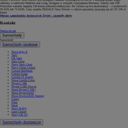
odmiany w nadwoziu Medium oraz Long, dostępne w wersjach wyposażenia Business, Family oraz VIP.
Wszystkie warianty napędza 136-konna jednostka elektryczna. Do wyboru są dwa akumulatory – o pojemności
50 kWh lub 75 kWH. Ceny modelu PROACE Verso Electric w ofercie specjalnej zaczynają się od 147 200 zł
brutto.
Miesiąc samochodów dostawczych Toyoty - szczegóły oferty
Kontakt
Napisz do nas
Samochody
Samochody
Samochody osobowe
Nowe Aygo X
Yaris
GR Yaris
Yaris Cross
Nowy Yaris Cross
Nowy Urban Cruiser
Corolla Hatchback
Corolla Sedan
Corolla TS Kombi
Nowa Corolla Cross
Toyota C-HR
Toyota C-HR Plug-in
Nowa Toyota C-HR+
Nowa Toyota bZ4X
Nowa Toyota bZ4X Touring
Camry
Prius
Mirai
Nowy RAV4
Land Cruiser
Nowy GR GT
Samochody dostawcze