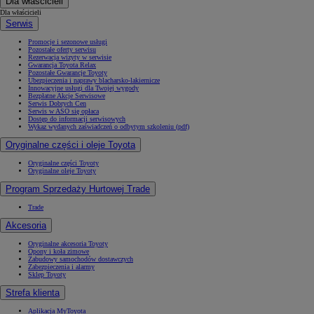
Dla właścicieli
Dla właścicieli
Serwis
Promocje i sezonowe usługi
Pozostałe oferty serwisu
Rezerwacja wizyty w serwisie
Gwarancja Toyota Relax
Pozostałe Gwarancje Toyoty
Ubezpieczenia i naprawy blacharsko-lakiernicze
Innowacyjne usługi dla Twojej wygody
Bezpłatne Akcje Serwisowe
Serwis Dobrych Cen
Serwis w ASO się opłaca
Dostęp do informacji serwisowych
Wykaz wydanych zaświadczeń o odbytym szkoleniu (pdf)
Oryginalne części i oleje Toyota
Oryginalne części Toyoty
Oryginalne oleje Toyoty
Program Sprzedaży Hurtowej Trade
Trade
Akcesoria
Oryginalne akcesoria Toyoty
Opony i koła zimowe
Zabudowy samochodów dostawczych
Zabezpieczenia i alarmy
Sklep Toyoty
Strefa klienta
Aplikacja MyToyota