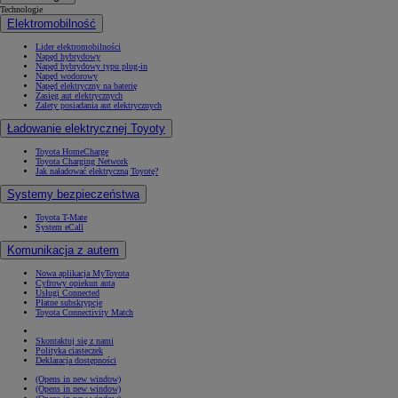
Technologie
Elektromobilność
Lider elektromobilności
Napęd hybrydowy
Napęd hybrydowy typu plug-in
Napęd wodorowy
Napęd elektryczny na baterię
Zasięg aut elektrycznych
Zalety posiadania aut elektrycznych
Ładowanie elektrycznej Toyoty
Toyota HomeCharge
Toyota Charging Network
Jak naładować elektryczną Toyotę?
Systemy bezpieczeństwa
Toyota T-Mate
System eCall
Komunikacja z autem
Nowa aplikacja MyToyota
Cyfrowy opiekun auta
Usługi Connected
Płatne subskrypcje
Toyota Connectivity Match
Skontaktuj się z nami
Polityka ciasteczek
Deklaracja dostępności
(Opens in new window)
(Opens in new window)