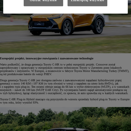
Odrzuć wszystkie
Zaakceptuj wszystkie
Europejski projekt, innowacyjne rozwiązania i zaawansowane technologie
Warto podkreślić, że druga generacja Toyoty C-HR to w pełni europejski projekt. Crossover został
zaprojektowany i opracowany w europejskim centrum technicznym Toyoty w Zaventem przez lokalnych
projektanów i inżynierów. W Europie, a mianowicie w fabryce Toyota Motor Manufacturing Turkey (TMMT),
są też produkowane baterie do wersji PHEV.
Druga generacja Toyoty C-HR jest dostępna zarówno z zaawansowanymi napędami hybrydowymi piątej
generacji o mocy 140 KM i 197 KM (w tym również w wersji z napędem na cztery koła AWD-i), jak
i z napędem typu plug-in. Ten ostatni oferuje zasięg do 66 km w trybie elektrycznym (WLTP), a w warunkach
miejskich – nawet do 100 km (WLTP EAR City). Po wyczerpaniu baterii napęd automatycznie przełącza się
w tryb hybrydowy, łącząc elastyczność i oszczędność, co sprawia, że auto sprawdza się w każdych warunkach.
Toyota C-HR Plug-in Hybrid znacząco się przyczyniła do wzrostu sprzedaży hybryd plug-in Toyoty w Europie
w tym roku, który wyniósł 93%.