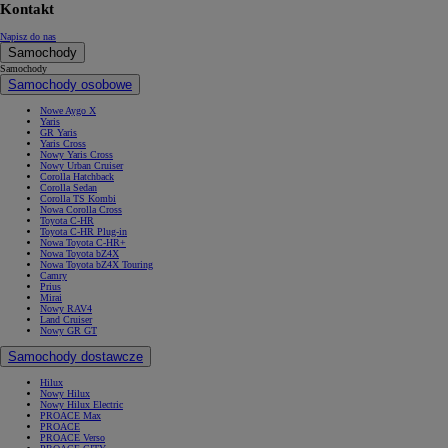
Kontakt
Napisz do nas
Samochody
Samochody
Samochody osobowe
Nowe Aygo X
Yaris
GR Yaris
Yaris Cross
Nowy Yaris Cross
Nowy Urban Cruiser
Corolla Hatchback
Corolla Sedan
Corolla TS Kombi
Nowa Corolla Cross
Toyota C-HR
Toyota C-HR Plug-in
Nowa Toyota C-HR+
Nowa Toyota bZ4X
Nowa Toyota bZ4X Touring
Camry
Prius
Mirai
Nowy RAV4
Land Cruiser
Nowy GR GT
Samochody dostawcze
Hilux
Nowy Hilux
Nowy Hilux Electric
PROACE Max
PROACE
PROACE Verso