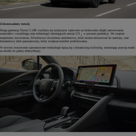
Zrównoważony rozwój
Druga generacja Toyoty C-HR wyróżnia się mniejszym wpływem na środowisko dzięki zastosowaniu
materiałów z recyklingu oraz technologii obniżających emisje CO
w procesie produkcji. We wnętrzu
2
znajdziemy nowoczesne, 64-kolorowe oświetlenie ambientowe, które można dostosować do nastroju, oraz
bezramkowy dach panoramiczny, który zwiększa komfort podróżowania.
W nowym crossowerze zaawansowane technologie łączą się z dynamiczną stylistykę, umacniając pozycję marki
na drodze do pełnej elektryfikacji.