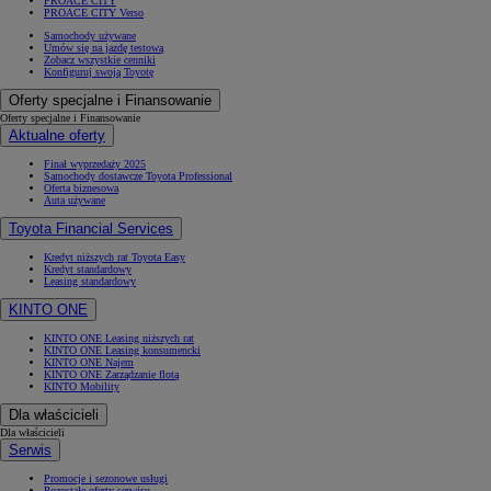
PROACE CITY
PROACE CITY Verso
Samochody używane
Umów się na jazdę testową
Zobacz wszystkie cenniki
Konfiguruj swoją Toyotę
Oferty specjalne i Finansowanie
Oferty specjalne i Finansowanie
Aktualne oferty
Finał wyprzedaży 2025
Samochody dostawcze Toyota Professional
Oferta biznesowa
Auta używane
Toyota Financial Services
Kredyt niższych rat Toyota Easy
Kredyt standardowy
Leasing standardowy
KINTO ONE
KINTO ONE Leasing niższych rat
KINTO ONE Leasing konsumencki
KINTO ONE Najem
KINTO ONE Zarządzanie flotą
KINTO Mobility
Dla właścicieli
Dla właścicieli
Serwis
Promocje i sezonowe usługi
Pozostałe oferty serwisu