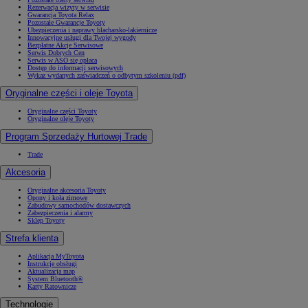
Rezerwacja wizyty w serwisie
Gwarancja Toyota Relax
Pozostałe Gwarancje Toyoty
Ubezpieczenia i naprawy blacharsko-lakiernicze
Innowacyjne usługi dla Twojej wygody
Bezpłatne Akcje Serwisowe
Serwis Dobrych Cen
Serwis w ASO się opłaca
Dostęp do informacji serwisowych
Wykaz wydanych zaświadczeń o odbytym szkoleniu (pdf)
Oryginalne części i oleje Toyota
Oryginalne części Toyoty
Oryginalne oleje Toyoty
Program Sprzedaży Hurtowej Trade
Trade
Akcesoria
Oryginalne akcesoria Toyoty
Opony i koła zimowe
Zabudowy samochodów dostawczych
Zabezpieczenia i alarmy
Sklep Toyoty
Strefa klienta
Aplikacja MyToyota
Instrukcje obsługi
Aktualizacja map
System Bluetooth®
Karty Ratownicze
Technologie