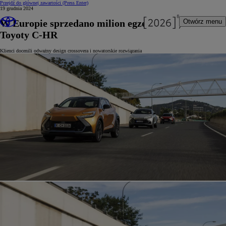
Przejdź do głównej zawartości
(Press Enter)
19 grudnia 2024
W Europie sprzedano milion egzemplarzy
Otwórz menu
Toyoty C-HR
Klienci docenili odważny design crossovera i nowatorskie rozwiązania