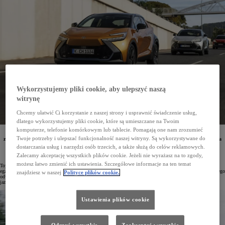
Wykorzystujemy pliki cookie, aby ulepszyć naszą
witrynę
Chcemy ułatwić Ci korzystanie z naszej strony i usprawnić świadczenie usług,
dlatego wykorzystujemy pliki cookie, które są umieszczane na Twoim
komputerze, telefonie komórkowym lub tablecie. Pomagają one nam zrozumieć
W Europie sprzedano już milion egzemplarzy Toyoty C-HR. Crossover ten
został
zaprojektowana
Twoje potrzeby i ulepszać funkcjonalność naszej witryny. Są wykorzystywane do
z myślą o europejskich kierowcach. Druga generacja modelu – w zależności od rynku – jest dostępna
z nowoczesnymi napędami hybrydowymi piątej generacji lub w wersji Plug-in Hybrid.
dostarczania usług i narzędzi osób trzecich, a także służą do celów reklamowych.
Zalecamy akceptację wszystkich plików cookie. Jeżeli nie wyrażasz na to zgody,
możesz łatwo zmienić ich ustawienia. Szczegółowe informacje na ten temat
Toyota C-HR na europejskim rynku debiutowała w 2016 roku. Od tego czasu sprzedano już milion
egzemplarzy tego crossovera. Zarówno w Europie, jak i w Polsce model ten cieszy się dużą popularnością. Jego
znajdziesz w naszej
Polityce plików cookie.
odważny design i nowoczesne technologie docenili klienci stawiający na styl, jakość i radość z codziennej
jazdy.
Ustawienia plików cookie