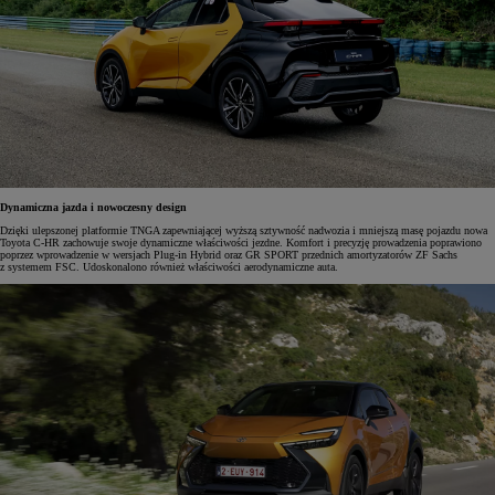
Dynamiczna jazda i nowoczesny design
Dzięki ulepszonej platformie TNGA zapewniającej wyższą sztywność nadwozia i mniejszą masę pojazdu nowa
Toyota C-HR zachowuje swoje dynamiczne właściwości jezdne. Komfort i precyzję prowadzenia poprawiono
poprzez wprowadzenie w wersjach Plug-in Hybrid oraz GR SPORT przednich amortyzatorów ZF Sachs
z systemem FSC. Udoskonalono również właściwości aerodynamiczne auta.