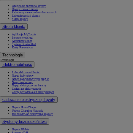
Oryginalne akcesoria Toyoty
Opony i koła zimowe
Zabudowy samochodów dostawczych
Zabezpieczenia i alarmy
Sklep Toyoty
Strefa klienta
Aplikacja MyToyota
Instrukcje obsługi
Aktualizacja map
System Bluetooth®
Karty Ratownicze
Technologie
Technologie
Elektromobilność
Lider elektromobilności
Napęd hybrydowy
Napęd hybrydowy typu plug-in
Napęd wodorowy
Napęd elektryczny na baterię
Zasięg aut elektrycznych
Zalety posiadania aut elektrycznych
Ładowanie elektrycznej Toyoty
Toyota HomeCharge
Toyota Charging Network
Jak naładować elektryczną Toyotę?
Systemy bezpieczeństwa
Toyota T-Mate
System eCall