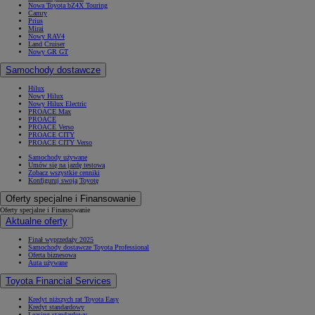
Nowa Toyota bZ4X Touring
Camry
Prius
Mirai
Nowy RAV4
Land Cruiser
Nowy GR GT
Samochody dostawcze
Hilux
Nowy Hilux
Nowy Hilux Electric
PROACE Max
PROACE
PROACE Verso
PROACE CITY
PROACE CITY Verso
Samochody używane
Umów się na jazdę testową
Zobacz wszystkie cenniki
Konfiguruj swoją Toyotę
Oferty specjalne i Finansowanie
Oferty specjalne i Finansowanie
Aktualne oferty
Finał wyprzedaży 2025
Samochody dostawcze Toyota Professional
Oferta biznesowa
Auta używane
Toyota Financial Services
Kredyt niższych rat Toyota Easy
Kredyt standardowy
Leasing standardowy