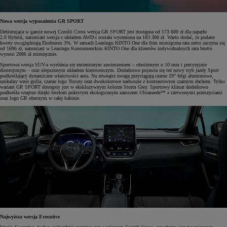
Nowa wersja wyposażenia GR SPORT
Debiutująca w gamie nowej Corolli Cross wersja GR SPORT jest dostępna od 173 600 zł dla napędu
2.0 Hybrid, natomiast wersja z układem AWD-i została wyceniona na 183 300 zł. Warto dodać, że podane
kwoty uwzględniają Ekobonus 3%. W ramach Leasingu KINTO One dla firm miesięczna rata netto zaczyna się
od 1696 zł, natomiast w Leasingu Konsumenckim KINTO One dla klientów indywidualnych rata brutto
wynosi 2086 zł miesięcznie.
Sportowa wersja SUV-a wyróżnia się zmienionym zawieszeniem – obniżonym o 10 mm i precyzyjnie
dostrojonym – oraz ulepszonym układem kierowniczym. Dodatkowo pojawia się też nowy tryb jazdy Sport
podkreślający dynamiczne właściwości auta. Na zewnątrz uwagę przyciągają czarne 19” felgi aluminiowe,
unikalny wzór grilla, czarne logo Toyoty oraz dwukolorowe nadwozie z kontrastowym czarnym dachem. Tylko
wariant GR SPORT dostępny jest w ekskluzywnym kolorze Storm Grey. Sportowy klimat dodatkowo
podkreśla wnętrze dzięki fotelom pokrytym ekologicznym zamszem Ultrasuede™ z czerwonymi przeszyciami
oraz logo GR obecnym w całej kabinie.
Najwyższa wersja Executive