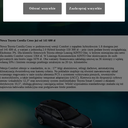
Odrzuć wszystkie
Zaakceptuj wszystkie
Nowa Toyota Corolla Cross już od 141 600 zł
Nowa Toyota Corolla Cross w podstawowej wersji Comfort z napędem hybrydowym 1.8 dostępna jest
od 141 600 zł, a wariant z jednostką 2.0 Hybrid kosztuje 150 300 zł – przy czym podane kwoty uwzględniają
Ekobonus 3%. Dla klientów firmowych Toyota oferuje Leasing KINTO One, w którym miesięczna rata netto
dla modelu Comfort wynosi 1364 zł. W Leasingu Konsumenckim KINTO One skierowanym do osób
prywatnych rata brutto sięga 1678 zł. Oba warianty finansowania zakładają umowę na 36 miesięcy z wpłatą
własną 10% i limitem rocznego przebiegu ustalonym na 20 tys. kilometrów.
Wersja Comfort oferuje w standardzie, m.in.: 17” felgi aluminiowe, relingi dachowe, automatyczną
klimatyzację dwustrefową oraz kamerę cofania. Na pokładzie znajduje się również zaawansowany układ
wczesnego reagowania w razie ryzyka zderzenia PCS z systemem wykrywania pieszych, rowerzystów
i motocyklistów, a także inteligentny tempomat adaptacyjny (iACC). Kierowca ma do dyspozycji cyfrowy
zestaw wskaźników 12,3” oraz nowoczesny system multimedialny Toyota Smart Connect z ekranem
dotykowym 10,5”, obsługą głosową i nawigacją online. Wśród wyposażenia standardowego znalazła się też
najnowsza ładowarka indukcyjna oraz podgrzewane fotele przednie.