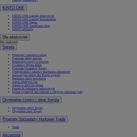
KINTO ONE
KINTO ONE Leasing niższych rat
KINTO ONE Leasing konsumencki
KINTO ONE Najem
KINTO ONE Zarządzanie flotą
KINTO Mobility
Dla właścicieli
Dla właścicieli
Serwis
Promocje i sezonowe usługi
Pozostałe oferty serwisu
Rezerwacja wizyty w serwisie
Gwarancja Toyota Relax
Pozostałe Gwarancje Toyoty
Ubezpieczenia i naprawy blacharsko-lakiernicze
Innowacyjne usługi dla Twojej wygody
Bezpłatne Akcje Serwisowe
Serwis Dobrych Cen
Serwis w ASO się opłaca
Dostęp do informacji serwisowych
Wykaz wydanych zaświadczeń o odbytym szkoleniu (pdf)
Oryginalne części i oleje Toyota
Oryginalne części Toyoty
Oryginalne oleje Toyoty
Program Sprzedaży Hurtowej Trade
Trade
Akcesoria