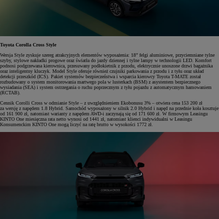
Toyota Corolla Cross Style
Wersja Style zyskuje szereg atrakcyjnych elementów wyposażenia: 18” felgi aluminiowe, przyciemniane tylne
szyby, stylowe nakładki progowe oraz światła do jazdy dziennej i tylne lampy w technologii LED. Komfort
podnosi podgrzewana kierownica, przesuwany podłokietnik z przodu, elektrycznie unoszone drzwi bagażnika
oraz inteligentny kluczyk. Model Style oferuje również czujniki parkowania z przodu i z tyłu oraz układ
detekcji przeszkód (ICS). Pakiet systemów bezpieczeństwa i wsparcia kierowcy Toyota T-MATE został
rozbudowany o system monitorowania martwego pola w lusterkach (BSM) z asystentem bezpiecznego
wysiadania (SEA) i system ostrzegania o ruchu poprzecznym z tyłu pojazdu z automatycznym hamowaniem
(RCTAB).
Cennik Corolli Cross w odmianie Style – z uwzględnieniem Ekobonusu 3% – otwiera cena 153 200 zł
za wersję z napędem 1.8 Hybrid. Samochód wyposażony w silnik 2.0 Hybrid i napęd na przednie koła kosztuje
od 161 900 zł, natomiast warianty z napędem AWD-i zaczynają się od 171 600 zł. W firmowym Leasingu
KINTO One miesięczna rata netto wynosi od 1441 zł, natomiast klienci indywidualni w Leasingu
Konsumenckim KINTO One mogą liczyć na ratę brutto w wysokości 1772 zł.