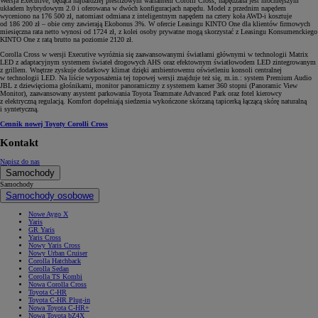
Wersja Executive, będąca najbardziej prestiżowym wariantem Corolli Cross, napędzana jest mocniejszym
układem hybrydowym 2.0 i oferowana w dwóch konfiguracjach napędu. Model z przednim napędem
wyceniono na 176 500 zł, natomiast odmiana z inteligentnym napędem na cztery koła AWD-i kosztuje
od 186 200 zł – obie ceny zawierają Ekobonus 3%. W ofercie Leasingu KINTO One dla klientów firmowych
miesięczna rata netto wynosi od 1724 zł, z kolei osoby prywatne mogą skorzystać z Leasingu Konsumenckiego
KINTO One z ratą brutto na poziomie 2120 zł.
Corolla Cross w wersji Executive wyróżnia się zaawansowanymi światłami głównymi w technologii Matrix
LED z adaptacyjnym systemem świateł drogowych AHS oraz efektownym światłowodem LED zintegrowanym
z grillem. Wnętrze zyskuje dodatkowy klimat dzięki ambientowemu oświetleniu konsoli centralnej
w technologii LED. Na liście wyposażenia tej topowej wersji znajduje też się, m.in.: system Premium Audio
JBL z dziewięcioma głośnikami, monitor panoramiczny z systemem kamer 360 stopni (Panoramic View
Monitor), zaawansowany asystent parkowania Toyota Teammate Advanced Park oraz fotel kierowcy
z elektryczną regulacją. Komfort dopełniają siedzenia wykończone skórzaną tapicerką łączącą skórę naturalną
i syntetyczną.
Cennik nowej Toyoty Corolli Cross
Kontakt
Napisz do nas
Samochody
Samochody
Samochody osobowe
Nowe Aygo X
Yaris
GR Yaris
Yaris Cross
Nowy Yaris Cross
Nowy Urban Cruiser
Corolla Hatchback
Corolla Sedan
Corolla TS Kombi
Nowa Corolla Cross
Toyota C-HR
Toyota C-HR Plug-in
Nowa Toyota C-HR+
Nowa Toyota bZ4X