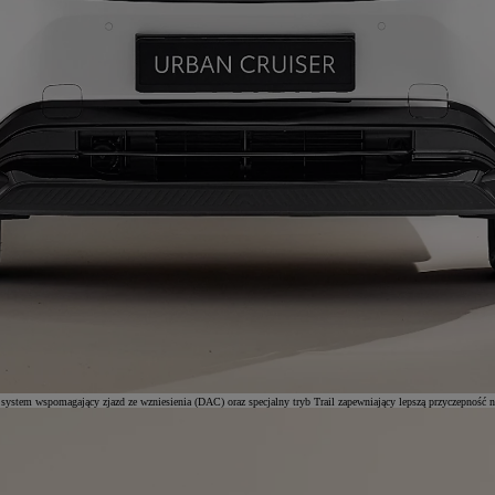
system wspomagający zjazd ze wzniesienia (DAC) oraz specjalny tryb Trail zapewniający lepszą przyczepność n