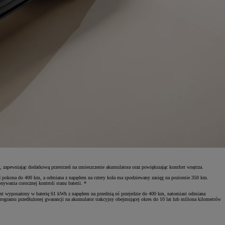
, zapewniając dodatkową przestrzeń na umieszczenie akumulatora oraz powiększając komfort wnętrza.
zód pokona do 400 km, a odmiana z napędem na cztery koła ma spodziewany zasięg na poziomie 350 km.
ywania corocznej kontroli stanu baterii. *
nt wyposażony w baterię 61 kWh z napędem na przednią oś przejedzie do 400 km, natomiast odmiana
ogramu przedłużonej gwarancji na akumulator trakcyjny obejmującej okres do 10 lat lub miliona kilometrów