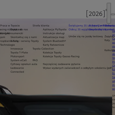
Praca w Toyocie
Strefa klienta
Świętujemy 35 lat Toyoty w Polsce
Toyota Central Europ
Zarządza
sing niższych rat
Dołącz do nas
Aplikacja MyToyota
Odkryj 35 wyjątkowych ofert
Skontaktuj się z nam
Komfort 
Ak
asing konsumencki
Kontakt
Instrukcje obsługi
pr
Umów się na jazdę testową
Zapytaj 
ajem
Skontaktuj się z nami
Aktualizacja map
Ce
floty
ządzanie flotą
Salony i serwisy Toyoty
System Bluetooth®
ws
y
Technologie
Karty Ratownicze
mo
Innowacje
Toyota Collection
Kalkulat
S
Toyota T-Mate
Kolekcje Toyoty
do
Motorsport
Kolekcje Toyoty Gazoo Racing
To
System eCall
FAQ
Pr
Cyfrowy opiekun auta
Najczęściej zadawane pytania
Of
Ładowanie
Wykaz wydanych zaświadczeń o odbytym szkoleniu (pdf)
KI
Connected
fi
S
u
in
w
U
si
ja
te