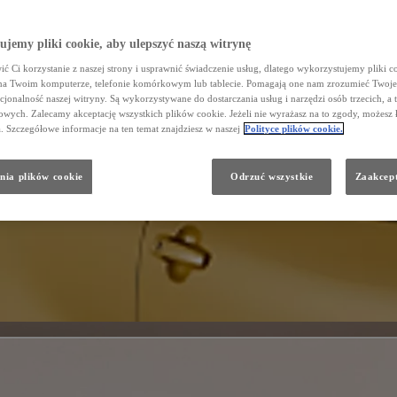
jemy pliki cookie, aby ulepszyć naszą witrynę
ć Ci korzystanie z naszej strony i usprawnić świadczenie usług, dlatego wykorzystujemy pliki co
na Twoim komputerze, telefonie komórkowym lub tablecie. Pomagają one nam zrozumieć Twoje 
cjonalność naszej witryny. Są wykorzystywane do dostarczania usług i narzędzi osób trzecich, a 
wych. Zalecamy akceptację wszystkich plików cookie. Jeżeli nie wyrażasz na to zgody, możesz 
a. Szczegółowe informacje na ten temat znajdziesz w naszej
Polityce plików cookie.
nia plików cookie
Odrzuć wszystkie
Zaakcept