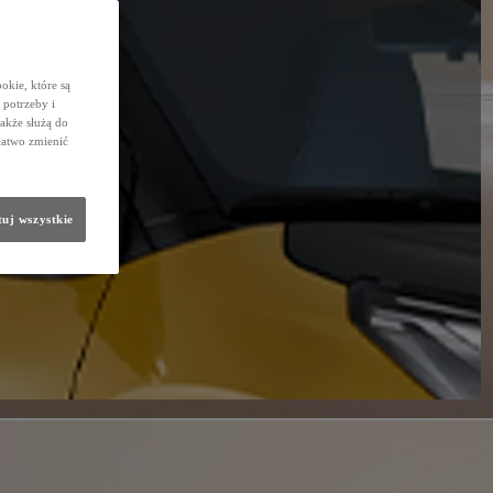
okie, które są
potrzeby i
także służą do
łatwo zmienić
uj wszystkie