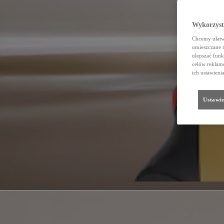
Wykorzystu
Chcemy ułatwi
umieszczane 
ulepszać funk
celów reklamo
ich ustawieni
Ustawie