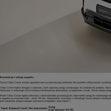
Konstrukcja i rodzaje napędów
Toyota Urban Cruiser została zaprojektowana na innowacyjnej platformie dla pojazdów elektrycznych wyróżniaj
Urban Cruiser będzie dostępny z bateriami, które zapewnią zasięg wystarczający do codziennych podróży. S
Wykonane w technologii litowo-żelazowo-fosforanowej akumulatory są bezpieczne i trwałe. Toyota oferuje pro
Model Urban Cruiser będzie oferowany z akumulatorami gwarantującymi odpowiedni zasięg do codziennego uży
z napędem na wszystkie koła – około 350 km. Akumulatory wykonane w technologii litowo-żelazowo-fosforanow
pod warunkiem przeprowadzania corocznych przeglądów stanu baterii.*
Zasięg
Napęd
Pojemność baterii
Moc maksymalna
(Cykl mieszany WLTP)