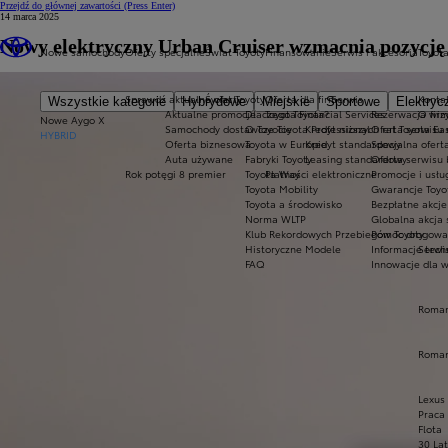
Przejdź do głównej zawartości
(Press Enter)
14 marca 2025
Nowy elektryczny Urban Cruiser wzmacnia pozycj
Nowe samochody
Oferty specjalne
Świat Toyoty
Finansowanie
Serwis i akcesoria
Toyot
Sprawdź aktualne oferty
Świat Toyoty
Oferta dla firm
Serwis
Kontak
Wszystkie kategorie
Hybrydowe
Miejskie
Sportowe
Elektryc
Aktualne promocje
Dlaczego Toyota?
Toyota Financial Services
Rezerwacja wizy
O firm
Nowe Aygo X
Samochody dostawcze Toyota Professional
O Toyocie
Kredyt niższych rat Toyota Ea
Oferta serwisu
HYBRID
Oferta biznesowa
Toyota w Europie
Kredyt standardowy
Specjalna ofert
Auta używane
Fabryki Toyoty
Leasing standardowy
Oferta serwisu 
Rok potęgi 8 premier
Toyota Way
Płatności elektroniczne
Promocje i usł
Toyota Mobility
Gwarancje Toyo
Toyota a środowisko
Bezpłatne akcj
Norma WLTP
Globalna akcja
Klub Rekordowych Przebiegów Toyoty
Pomoc drogowa w
Historyczne Modele
Informacje tech
Serwi
FAQ
Innowacje dla 
Roman
Roman
Lexus
Praca
Flota
30 Lat