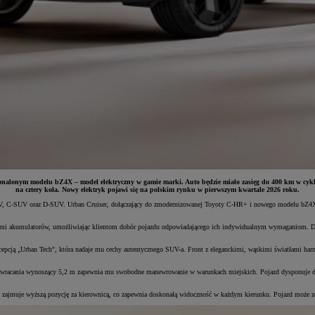
nalonym modelu bZ4X – model elektryczny w gamie marki. Auto będzie miało zasięg do 400 km w cyk
na cztery koła. Nowy elektryk pojawi się na polskim rynku w pierwszym kwartale 2026 roku.
 B-SUV, C-SUV oraz D-SUV. Urban Cruiser, dołączający do zmodernizowanej Toyoty C-HR+ i nowego modelu bZ
ajami akumulatorów, umożliwiając klientom dobór pojazdu odpowiadającego ich indywidualnym wymaganiom. De
oncepcją „Urban Tech", która nadaje mu cechy autentycznego SUV-a. Front z eleganckimi, wąskimi światłami h
zawracania wynoszący 5,2 m zapewnia mu swobodne manewrowanie w warunkach miejskich. Pojazd dysponuje du
owca zajmuje wyższą pozycję za kierownicą, co zapewnia doskonałą widoczność w każdym kierunku. Pojazd może