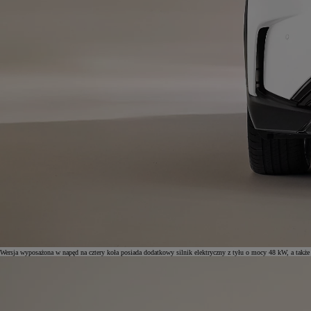
Od
105 300 zł
Corolla Hatchback
HYBRID
Wersja wyposażona w napęd na cztery koła posiada dodatkowy silnik elektryczny z tyłu o mocy 48 kW, a także 