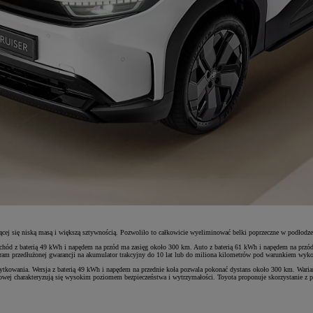
ącej się niską masą i większą sztywnością. Pozwoliło to całkowicie wyeliminować belki poprzeczne w podłodze
amochód z baterią 49 kWh i napędem na przód ma zasięg około 300 km. Auto z baterią 61 kWh i napędem na pr
gram przedłużonej gwarancji na akumulator trakcyjny do 10 lat lub do miliona kilometrów pod warunkiem wykon
tkowania. Wersja z baterią 49 kWh i napędem na przednie koła pozwala pokonać dystans około 300 km. Waria
ej charakteryzują się wysokim poziomem bezpieczeństwa i wytrzymałości. Toyota proponuje skorzystanie z pr