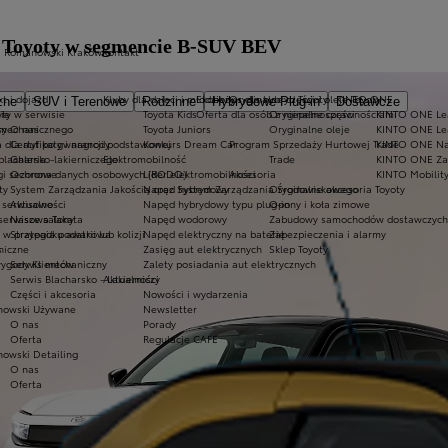
ę Toyoty w segmencie B-SUV BEV
a Romanowski Kraków
Kontakt
t i dojazd
Kluby dla dzieci i młodzieży
Ekobonus dla hybryd Toyoty
Oryginalne części i oleje Toyoty
KINTO ONE
zne
SUV i Terenowe
Rodzinne
Hybrydowe Plug-in
Dostawcze
ty w serwisie
ie
Toyota Kids
Oferta dla osób z niepełnosprawnościami
Oryginalne części
KINTO ONE Lea
sy
 mechanicznego
O nas
Toyota Juniors
Oryginalne oleje
KINTO ONE Le
a dla aut po gwarancji podstawowej
Certyfikaty i nagrody
Konkurs Dream Car
Program Sprzedaży Hurtowej Trade
KINTO ONE N
blacharsko-lakierniczego
Galeria
Elektromobilność
Trade
KINTO ONE Zar
ugi sezonowe
Ochrona danych osobowych (RODO)
Lider elektromobilności
Akcesoria
KINTO Mobilit
ty
System Zarządzania Jakością oraz System Zarządzania Środowiskowego
Napęd hybrydowy
Oryginalne akcesoria Toyoty
e serwisowe
Aktualności
Napęd hybrydowy typu plug-in
Opony i koła zimowe
 serwisowa Takata
Nasze salony
Napęd wodorowy
Zabudowy samochodów dostawczych
 przypadku awarii lub kolizji
Strategia podatkowa
Napęd elektryczny na baterię
Zabezpieczenia i alarmy
niczne
s
Zasięg aut elektrycznych
Sklep Toyoty
wygody Klientów
Serwis mechaniczny
Zalety posiadania aut elektrycznych
Serwis Blacharsko - Lakierniczy
Aktualności
Części i akcesoria
Nowości i wydarzenia
owski Używane
Newsletter
O nas
Porady
Oferta
Regulacje CAFE
owski Detailing
O nas
Oferta