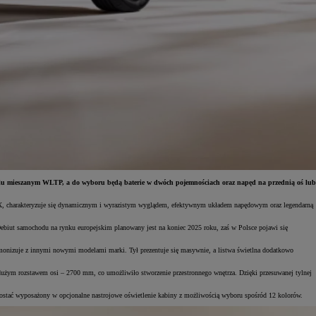
lu mieszanym WLTP, a do wyboru będą baterie w dwóch pojemnościach oraz napęd na przednią oś lub
4X, charakteryzuje się dynamicznym i wyrazistym wyglądem, efektywnym układem napędowym oraz legendarną
biut samochodu na rynku europejskim planowany jest na koniec 2025 roku, zaś w Polsce pojawi się
armonizuje z innymi nowymi modelami marki. Tył prezentuje się masywnie, a listwa świetlna dodatkowo
żym rozstawem osi – 2700 mm, co umożliwiło stworzenie przestronnego wnętrza. Dzięki przesuwanej tylnej
 zostać wyposażony w opcjonalne nastrojowe oświetlenie kabiny z możliwością wyboru spośród 12 kolorów.