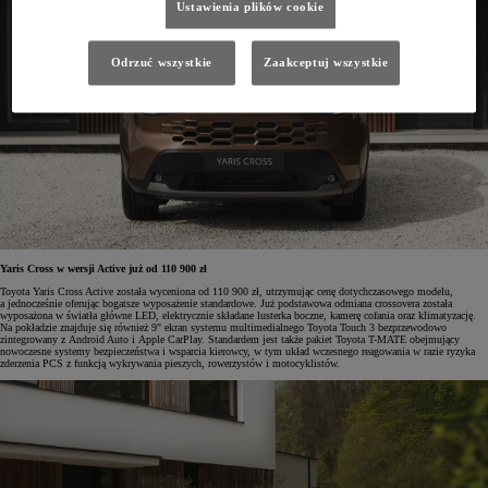
Ustawienia plików cookie
Odrzuć wszystkie
Zaakceptuj wszystkie
Yaris Cross w wersji Active już od 110 900 zł
Toyota Yaris Cross Active została wyceniona od 110 900 zł, utrzymując cenę dotychczasowego modelu,
a jednocześnie oferując bogatsze wyposażenie standardowe. Już podstawowa odmiana crossovera została
wyposażona w światła główne LED, elektrycznie składane lusterka boczne, kamerę cofania oraz klimatyzację.
Na pokładzie znajduje się również 9" ekran systemu multimedialnego Toyota Touch 3 bezprzewodowo
zintegrowany z Android Auto i Apple CarPlay. Standardem jest także pakiet Toyota T-MATE obejmujący
nowoczesne systemy bezpieczeństwa i wsparcia kierowcy, w tym układ wczesnego reagowania w razie ryzyka
zderzenia PCS z funkcją wykrywania pieszych, rowerzystów i motocyklistów.