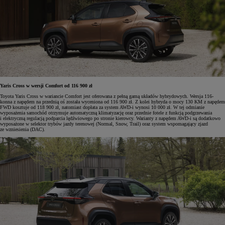
Yaris Cross w wersji Comfort od 116 900 zł
Toyota Yaris Cross w wariancie Comfort jest oferowana z pełną gamą układów hybrydowych. Wersja 116-
konna z napędem na przednią oś została wyceniona od 116 900 zł. Z kolei hybryda o mocy 130 KM z napędem
FWD kosztuje od 118 900 zł, natomiast dopłata za system AWD-i wynosi 10 000 zł. W tej odmianie
wyposażenia samochód otrzymuje automatyczną klimatyzację oraz przednie fotele z funkcją podgrzewania
i elektryczną regulacją podparcia lędźwiowego po stronie kierowcy. Warianty z napędem AWD-i są dodatkowo
wyposażone w selektor trybów jazdy terenowej (Normal, Snow, Trail) oraz system wspomagający zjazd
ze wzniesienia (DAC).