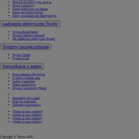
Napęd hybrydowy typu plug-in
Napęd wodorowy
Napęd elektryczny na baterię
Zasięg aut elektrycznych
Zalety posiadania aut elektrycznych
Ładowanie elektrycznej Toyoty
Toyota HomeCharge
Toyota Charging Network
Jak naładować elektryczną Toyotę?
Systemy bezpieczeństwa
Toyota T-Mate
System eCall
Komunikacja z autem
Nowa aplikacja MyToyota
Cyfrowy opiekun auta
Usługi Connected
Płatne subskrypcje
Toyota Connectivity Match
Skontaktuj się z nami
Polityka ciasteczek
Deklaracja dostępności
(Opens in new window)
(Opens in new window)
(Opens in new window)
(Opens in new window)
Copyright © Toyota 2026