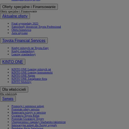
Oferty specjalne i Finansowanie
Oferty specjalne i Finansowanie
Aktualne oferty
Finał wyprzedaży 2025
Samochody dostawcze Toyota Professional
Oferta biznesowa
Auta używane
Toyota Financial Services
Kredyt niższych rat Toyota Easy
Kredyt standardowy
Leasing standardowy
KINTO ONE
KINTO ONE Leasing niższych rat
KINTO ONE Leasing konsumencki
KINTO ONE Najem
KINTO ONE Zarządzanie flotą
KINTO Mobility
Dla właścicieli
Dla właścicieli
Serwis
Promocje i sezonowe usługi
Pozostałe oferty serwisu
Rezerwacja wizyty w serwisie
Gwarancja Toyota Relax
Pozostałe Gwarancje Toyoty
Ubezpieczenia i naprawy blacharsko-lakiernicze
Innowacyjne usługi dla Twojej wygody
Bezpłatne Akcje Serwisowe