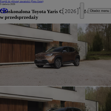
Przejdź do głównej zawartości
(Press Enter)
3 czerwca 2026
Udoskonalona Toyota Yaris Cross już od 110 900 zł
Otwórz menu
w przedsprzedaży