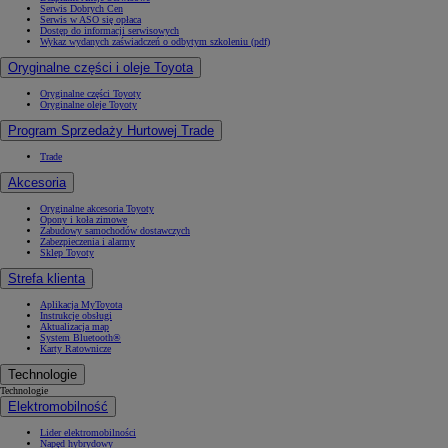
Serwis Dobrych Cen
Serwis w ASO się opłaca
Dostęp do informacji serwisowych
Wykaz wydanych zaświadczeń o odbytym szkoleniu (pdf)
Oryginalne części i oleje Toyota
Oryginalne części Toyoty
Oryginalne oleje Toyoty
Program Sprzedaży Hurtowej Trade
Trade
Akcesoria
Oryginalne akcesoria Toyoty
Opony i koła zimowe
Zabudowy samochodów dostawczych
Zabezpieczenia i alarmy
Sklep Toyoty
Strefa klienta
Aplikacja MyToyota
Instrukcje obsługi
Aktualizacja map
System Bluetooth®
Karty Ratownicze
Technologie
Technologie
Elektromobilność
Lider elektromobilności
Napęd hybrydowy