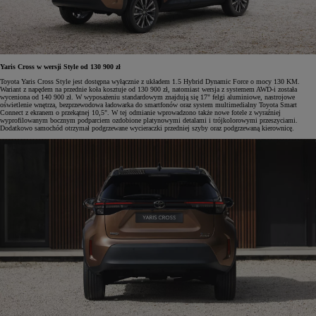
Yaris Cross w wersji Style od 130 900 zł
Toyota Yaris Cross Style jest dostępna wyłącznie z układem 1.5 Hybrid Dynamic Force o mocy 130 KM.
Wariant z napędem na przednie koła kosztuje od 130 900 zł, natomiast wersja z systemem AWD-i została
wyceniona od 140 900 zł. W wyposażeniu standardowym znajdują się 17" felgi aluminiowe, nastrojowe
oświetlenie wnętrza, bezprzewodowa ładowarka do smartfonów oraz system multimedialny Toyota Smart
Connect z ekranem o przekątnej 10,5". W tej odmianie wprowadzono także nowe fotele z wyraźniej
wyprofilowanym bocznym podparciem ozdobione platynowymi detalami i trójkolorowymi przeszyciami.
Dodatkowo samochód otrzymał podgrzewane wycieraczki przedniej szyby oraz podgrzewaną kierownicę.