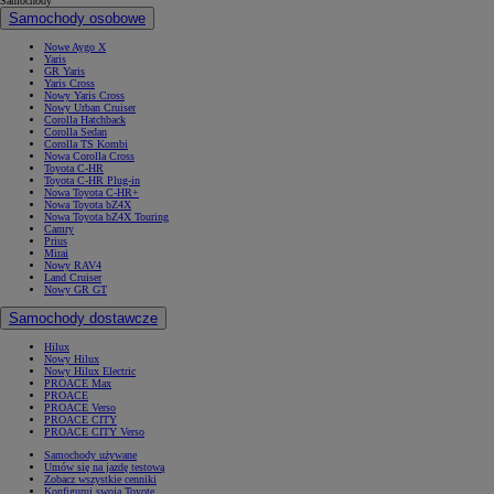
Samochody
Samochody osobowe
Nowe Aygo X
Yaris
GR Yaris
Yaris Cross
Nowy Yaris Cross
Nowy Urban Cruiser
Corolla Hatchback
Corolla Sedan
Corolla TS Kombi
Nowa Corolla Cross
Toyota C-HR
Toyota C-HR Plug-in
Nowa Toyota C-HR+
Nowa Toyota bZ4X
Nowa Toyota bZ4X Touring
Camry
Prius
Mirai
Nowy RAV4
Land Cruiser
Nowy GR GT
Samochody dostawcze
Hilux
Nowy Hilux
Nowy Hilux Electric
PROACE Max
PROACE
PROACE Verso
PROACE CITY
PROACE CITY Verso
Samochody używane
Umów się na jazdę testową
Zobacz wszystkie cenniki
Konfiguruj swoją Toyotę