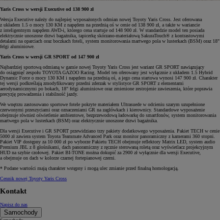
Yaris Cross w wersji Executive od 138 900 zł
Wersja Executive należy do najlepiej wyposażonych odmian nowej Toyoty Yaris Cross. Jest oferowana
z układem 1.5 o mocy 130 KM z napędem na przednią oś w cenie od 138 900 zł, a także w wariancie
z inteligentnym napędem AWD-i, którego cena startuje od 148 900 zł. W standardzie model ten posiada
elektrycznie unoszone drzwi bagażnika, tapicerkę skórzano-materiałową SakuraTouch® z kontrastowymi
detalami na oparciach oraz boczkach foteli, system monitorowania martwego pola w lusterkach (BSM) oraz 18"
felgi aluminiowe.
Yaris Cross w wersji GR SPORT od 147 900 zł
Najbardziej sportową odmianą w gamie nowej Toyoty Yaris Cross jest wariant GR SPORT nawiązujący
do osiągnięć zespołu TOYOTA GAZOO Racing. Model ten oferowany jest wyłącznie z układem 1.5 Hybrid
Dynamic Force o mocy 130 KM i napędem na przednią oś, a jego cena startowa wynosi 147 900 zł. Charakter
tej wersji podkreślają zmodyfikowany przedni zderzak w stylistyce GR SPORT z elementami
aerodynamicznymi po bokach, 18" felgi aluminiowe oraz zmienione zestrojenie zawieszenia, które poprawia
precyzję prowadzenia i stabilność jazdy.
We wnętrzu zastosowano sportowe fotele pokryte materiałem Ultrasuede w odcieniu szarym uzupełnione
czerwonymi przeszyciami oraz oznaczeniami GR na zagłówkach i kierownicy. Standardowe wyposażenie
obejmuje również oświetlenie ambientowe, bezprzewodową ładowarkę do smartfonów, system monitorowania
martwego pola w lusterkach (BSM) oraz elektrycznie unoszone drzwi bagażnika.
Dla wersji Executive i GR SPORT przewidziano trzy pakiety dodatkowego wyposażenia. Pakiet TECH w cenie
5000 zł zawiera system Toyota Teammate Advanced Park oraz monitor panoramiczny z kamerami 360 stopni.
Pakiet VIP dostępny za 10 000 zł po wyborze Pakietu TECH obejmuje reflektory Matrix LED, system audio
Premium JBL z 8 głośnikami, dach panoramiczny z ręcznie sterowaną roletą oraz wyświetlacz projekcyjnym
HUD na szybie czołowej. Pakiet BI-TONE można dokupić za 2900 zł wyłącznie dla wersji Executive,
a obejmuje on dach w kolorze czarnej fortepianowej czerni.
* Podane wartości mają charakter wstępny i mogą ulec zmianie przed finalną homologacją.
Cennik nowej Toyoty Yaris Cross
Kontakt
Napisz do nas
Samochody