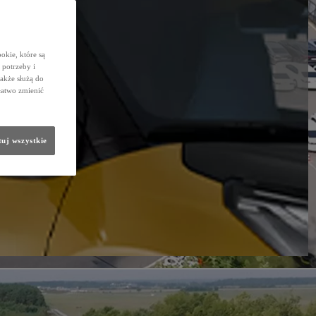
okie, które są
potrzeby i
także służą do
łatwo zmienić
uj wszystkie