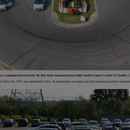
oyoty z napędem hybrydowym. Do floty firmy farmaceutycznej trafiły modele Camry, Corolla TS Komb
kcji leków Rx, OTC oraz suplementów diety. Ta dynamicznie rozwijająca się firma dostarcza pacjentom bezpiec