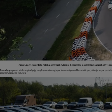
Pracownicy Recordati Polska otrzymali właśnie bezpieczne i oszczędne samochody T
Posiadająca ponad stuletnią tradycję międzynarodowa grupa farmaceutyczna Recordati specjalizuje się w produ
zrównoważonego rozwoju.
Od
81 900 zł
Yaris Cross
HYBRID