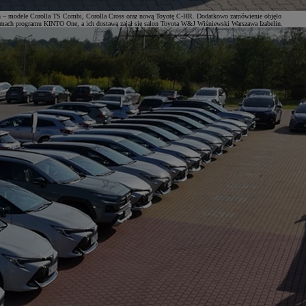
ych – modele Corolla TS Combi, Corolla Cross oraz nową Toyotę C-HR. Dodatkowo zamówienie objęło
ramach programu KINTO One, a ich dostawą zajął się salon Toyota W&J Wiśniewski Warszawa Izabelin.