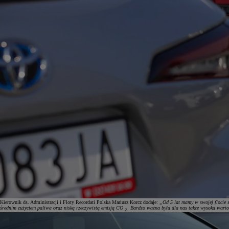
Od
105 300 zł
Corolla Hatchback
HYBRID
Kierownik ds. Administracji i Floty Recordati Polska Mariusz Korcz dodaje:
„Od 5 lat mamy w swojej flocie sa
średnim zużyciem paliwa oraz niską rzeczywistą emisją CO
Bardzo ważna była dla nas także wysoka wartość
2.