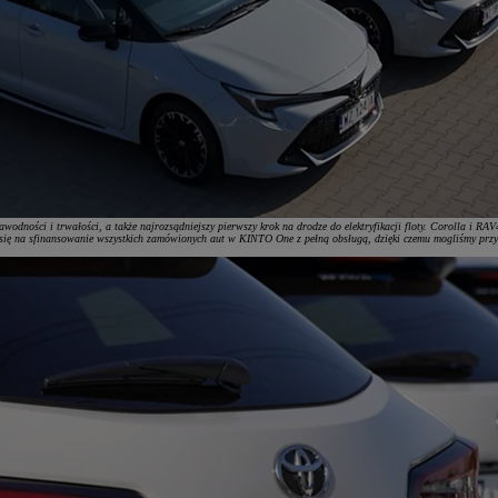
wodności i trwałości, a także najrozsądniejszy pierwszy krok na drodze do elektryfikacji floty. Corolla i R
wał się na sfinansowanie wszystkich zamówionych aut w KINTO One z pełną obsługą, dzięki czemu mogliśmy prz