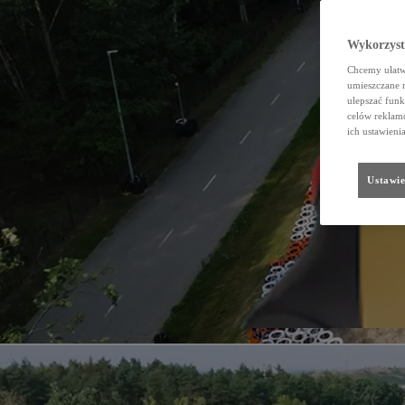
Wykorzystu
Chcemy ułatwi
umieszczane 
ulepszać funk
celów reklamo
ich ustawieni
Ustawie