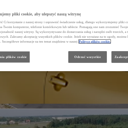
jemy pliki cookie, aby ulepszyć naszą witrynę
ć Ci korzystanie z naszej strony i usprawnić świadczenie usług, dlatego wykorzystujemy pliki co
na Twoim komputerze, telefonie komórkowym lub tablecie. Pomagają one nam zrozumieć Twoje 
cjonalność naszej witryny. Są wykorzystywane do dostarczania usług i narzędzi osób trzecich, a 
wych. Zalecamy akceptację wszystkich plików cookie. Jeżeli nie wyrażasz na to zgody, możesz 
a. Szczegółowe informacje na ten temat znajdziesz w naszej
Polityce plików cookie.
nia plików cookie
Odrzuć wszystkie
Zaakcept