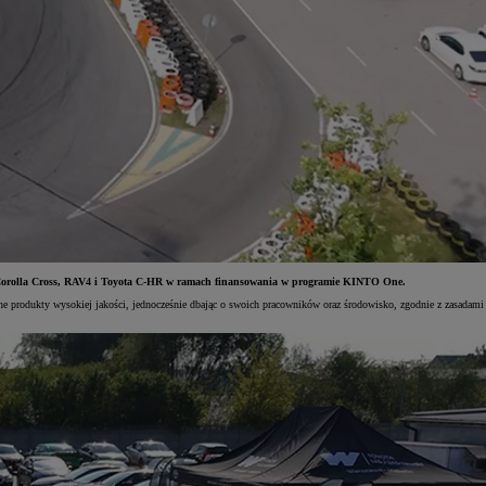
i, Corolla Cross, RAV4 i Toyota C-HR w ramach finansowania w programie KINTO One.
zne produkty wysokiej jakości, jednocześnie dbając o swoich pracowników oraz środowisko, zgodnie z zasadami