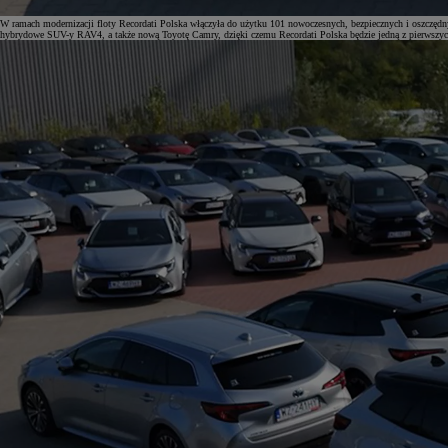
W ramach modernizacji floty Recordati Polska włączyła do użytku 101 nowoczesnych, bezpiecznych i oszczę
hybrydowe SUV-y RAV4, a także nową Toyotę Camry, dzięki czemu Recordati Polska będzie jedną z pierwszych