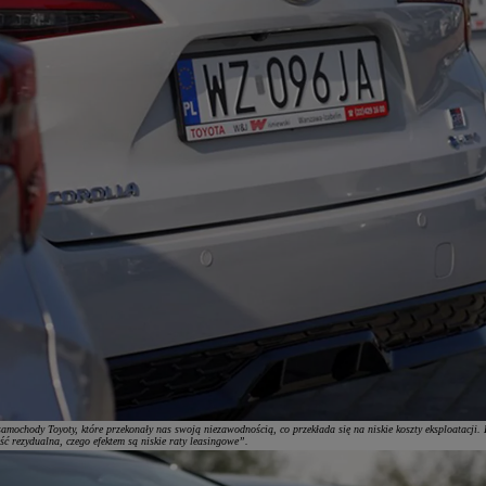
mochody Toyoty, które przekonały nas swoją niezawodnością, co przekłada się na niskie koszty eksploatacji. 
 rezydualna, czego efektem są niskie raty leasingowe”.