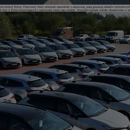
dnych hybryd Toyoty. Pracownicy firmy otrzymali samochody z najnowszą, piątą generacją układów hybrydow
 firm w Polsce korzystających z najnowszej wersji tego modelu. Wszystkie pojazdy zostały sfinansowane w 