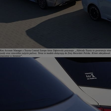
Key Account Manager z Toyota Central Europe Artur Dąbrowski przyznaje:
„Hybrydy Toyoty to gwarancja nieza
jazdy oraz niewielkie zużycie paliwa. Teraz te modele dołączają do floty Recordati Polska. Klient zdecydo
znaczenie w biznesie”.