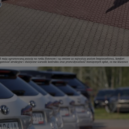
AV4 mają ugruntowaną pozycję na rynku flotowym i są cenione za najwyższy poziom bezpieczeństwa, komfort
ygotować atrakcyjne i elastyczne warunki kontraktu oraz przewidywalność miesięcznych opłat, co ma kluczowe