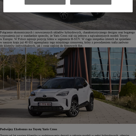
Połączenie ekonomicznych i nowoczesnych układów hybrydowych, charakterystycznego designu oraz bogatego
wyposażenia już w standardzie sprawiło, że Yaris Cross stał się jednym z najważniejszych modeli Toyoty
w Europie. W Polsce zajmuje pozycję lidera w segmencie B-SUV. W ciągu niespełna czterech lat sprzedano
w naszym kraju już 40 655 egzemplarzy tego miejskiego crossovera, który z powodzeniem trafia zarówno
do klientów indywidualnych, jak i coraz częściej do firmowych flot.
Podwójny Ekobonus na Toyotę Yaris Cross
Toyota od lat wspiera klientów w podejmowaniu decyzji o zakupie modeli w pełni hybrydowych, oferując