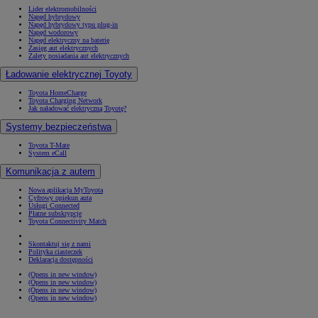
Lider elektromobilności
Napęd hybrydowy
Napęd hybrydowy typu plug-in
Napęd wodorowy
Napęd elektryczny na baterię
Zasięg aut elektrycznych
Zalety posiadania aut elektrycznych
Ładowanie elektrycznej Toyoty
Toyota HomeCharge
Toyota Charging Network
Jak naładować elektryczną Toyotę?
Systemy bezpieczeństwa
Toyota T-Mate
System eCall
Komunikacja z autem
Nowa aplikacja MyToyota
Cyfrowy opiekun auta
Usługi Connected
Płatne subskrypcje
Toyota Connectivity Match
Skontaktuj się z nami
Polityka ciasteczek
Deklaracja dostępności
(Opens in new window)
(Opens in new window)
(Opens in new window)
(Opens in new window)