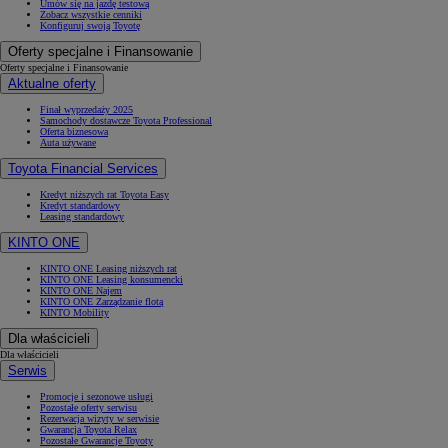
Umów się na jazdę testową
Zobacz wszystkie cenniki
Konfiguruj swoją Toyotę
Oferty specjalne i Finansowanie
Oferty specjalne i Finansowanie
Aktualne oferty
Finał wyprzedaży 2025
Samochody dostawcze Toyota Professional
Oferta biznesowa
Auta używane
Toyota Financial Services
Kredyt niższych rat Toyota Easy
Kredyt standardowy
Leasing standardowy
KINTO ONE
KINTO ONE Leasing niższych rat
KINTO ONE Leasing konsumencki
KINTO ONE Najem
KINTO ONE Zarządzanie flotą
KINTO Mobility
Dla właścicieli
Dla właścicieli
Serwis
Promocje i sezonowe usługi
Pozostałe oferty serwisu
Rezerwacja wizyty w serwisie
Gwarancja Toyota Relax
Pozostałe Gwarancje Toyoty