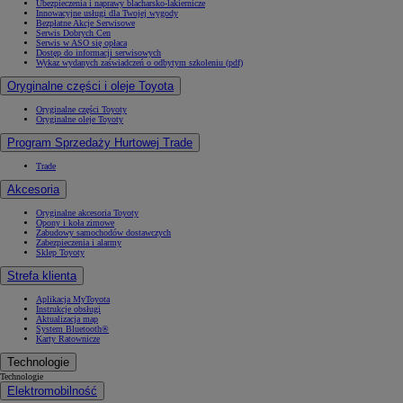
Ubezpieczenia i naprawy blacharsko-lakiernicze
Innowacyjne usługi dla Twojej wygody
Bezpłatne Akcje Serwisowe
Serwis Dobrych Cen
Serwis w ASO się opłaca
Dostęp do informacji serwisowych
Wykaz wydanych zaświadczeń o odbytym szkoleniu (pdf)
Oryginalne części i oleje Toyota
Oryginalne części Toyoty
Oryginalne oleje Toyoty
Program Sprzedaży Hurtowej Trade
Trade
Akcesoria
Oryginalne akcesoria Toyoty
Opony i koła zimowe
Zabudowy samochodów dostawczych
Zabezpieczenia i alarmy
Sklep Toyoty
Strefa klienta
Aplikacja MyToyota
Instrukcje obsługi
Aktualizacja map
System Bluetooth®
Karty Ratownicze
Technologie
Technologie
Elektromobilność