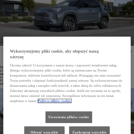
Wykorzystujemy pliki cookie, aby ulepszyć naszą
Yaris Cross to już piąty model hybrydowy Toyoty, którego sprzedaż w Polsce przekroczyła 40 tysięcy
egzemplarzy. Ten miejski crossover, będący najchętniej kupowanym modelem Toyoty w Europie
witrynę
i liderem segmentu w Polsce, dostępny jest z napędem hybrydowym w dwóch wersjach: o mocy
116 KM oraz 130 KM.
Chcemy ułatwić Ci korzystanie z naszej strony i usprawnić świadczenie usług,
Toyota Yaris Cross pojawiła się na polskim rynku pod koniec 2021 roku. Na początku oferowano ją
dlatego wykorzystujemy pliki cookie, które są umieszczane na Twoim
z oszczędną hybrydą o mocy 116 KM – zarówno w wersji z napędem na przednie koła, jak i z inteligentnym
napędem na wszystkie koła AWD-i. W 2024 roku do oferty dołączył mocniejszy zelektryfikowany układ
komputerze, telefonie komórkowym lub tablecie. Pomagają one nam zrozumieć
o mocy 130 KM. Niezależnie od wariantu Yaris Cross imponuje niskim zużyciem paliwa – średnio od 4,5
l/100 km w cyklu mieszanym – a dzięki efektywnej baterii nawet 80% jazdy w warunkach miejskich może
Twoje potrzeby i ulepszać funkcjonalność naszej witryny. Są wykorzystywane do
odbywać się w trybie elektrycznym.
dostarczania usług i narzędzi osób trzecich, a także służą do celów reklamowych.
Zalecamy akceptację wszystkich plików cookie. Jeżeli nie wyrażasz na to zgody,
możesz łatwo zmienić ich ustawienia. Szczegółowe informacje na ten temat
znajdziesz w naszej
Polityce plików cookie.
Ustawienia plików cookie
Odrzuć wszystkie
Zaakceptuj wszystkie