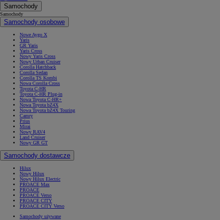
Samochody
Samochody
Samochody osobowe
Nowe Aygo X
Yaris
GR Yaris
Yaris Cross
Nowy Yaris Cross
Nowy Urban Cruiser
Corolla Hatchback
Corolla Sedan
Corolla TS Kombi
Nowa Corolla Cross
Toyota C-HR
Toyota C-HR Plug-in
Nowa Toyota C-HR+
Nowa Toyota bZ4X
Nowa Toyota bZ4X Touring
Camry
Prius
Mirai
Nowy RAV4
Land Cruiser
Nowy GR GT
Samochody dostawcze
Hilux
Nowy Hilux
Nowy Hilux Electric
PROACE Max
PROACE
PROACE Verso
PROACE CITY
PROACE CITY Verso
Samochody używane