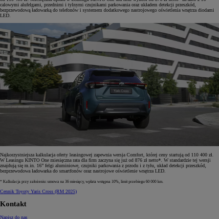
calowymi alufelgami, przednimi i tylnymi czujnikami parkowania oraz układem detekcji przeszkód,
bezprzewodową ładowarką do telefonów i systemem dodatkowego nastrojowego oświetlenia wnętrza diodami
LED.
Najkorzystniejsza kalkulacja oferty leasingowej zapewnia wersja Comfort, której ceny startują od 110 400 zł.
W Leasingu KINTO One miesięczna rata dla firm zaczyna się już od 876 zł netto*. W standardzie tej wersji
znajdują się m.in. 16” felgi aluminiowe, czujniki parkowania z przodu i z tyłu, układ detekcji przeszkód,
bezprzewodowa ładowarka do smartfonów oraz nastrojowe oświetlenie wnętrza LED.
* Kalkulacja przy założeniu: umowa na 36 miesięcy, wpłata wstępna 10%, limit przebiegu 60 000 km.
Cennik Toyoty Yaris Cross (RM 2025)
Kontakt
Napisz do nas