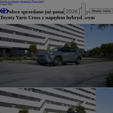
Przejdź do głównej zawartości
(Press Enter)
1 lipca 2025
W Polsce sprzedano już ponad 40 tysięcy sztuk
Otwórz menu
Toyoty Yaris Cross z napędem hybrydowym