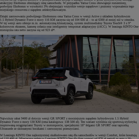
atrakcyjny Ekobonus obniżający cenę samochodu. W przypadku Yarisa Cross obowiązuje rozszerzony,
podwójny Ekobonus w wysokości 3% obejmujący wszystkie wersje napędowe i poziomy wyposażenia tego
miejskiego crossovera z napędem zelektryfikowanym.
Dzięki zastosowaniu podwójnego Ekobonusu cena Yarisa Cross w wersji Active z układem hybrydowym
1.5 Hybrid Dynamic Force o mocy 116 KM zaczyna się od 104 600 zł – to aż 6300 zł mniej niż w cenniku.
W tej wersji auto oferuje m.in. automatyczną klimatyzację, system multimedialny Toyota Touch® 3 z 9”
kolorowym ekranem, kamerę cofania oraz inteligentny tempomat adaptacyjny (iACC). W leasingu KINTO One
miesięczna rata netto zaczyna się od 923 zł*.
Najwyższy rabat 9400 zł dotyczy wersji GR SPORT z mocniejszym napędem hybrydowym 1.5 Hybrid
Dynamic Force o mocy 130 KM (cena katalogowa: 138 500 zł). Ten wariant wyróżnia się sportową stylistyką
inspirowaną osiągnięciami Toyoty w motorsporcie, specjalnymi 18” felgami GR SPORT oraz tapicerką
Ultrasuede ze skórzanymi boczkami i czerwonymi przeszyciami.
W Leasingu KINTO One najkorzystniej skalkulowano ratę dla samochodów w wersji Comfort, które kosztują
od 110 400 zł. Miesięczna opłata w Leasingu KINTO One dla firm wynosi od 876 zł netto* za auto z 16-