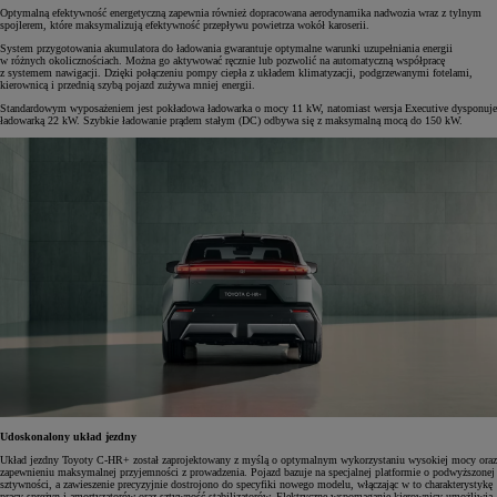
Optymalną efektywność energetyczną zapewnia również dopracowana aerodynamika nadwozia wraz z tylnym
spojlerem, które maksymalizują efektywność przepływu powietrza wokół karoserii.
System przygotowania akumulatora do ładowania gwarantuje optymalne warunki uzupełniania energii
w różnych okolicznościach. Można go aktywować ręcznie lub pozwolić na automatyczną współpracę
z systemem nawigacji. Dzięki połączeniu pompy ciepła z układem klimatyzacji, podgrzewanymi fotelami,
kierownicą i przednią szybą pojazd zużywa mniej energii.
Standardowym wyposażeniem jest pokładowa ładowarka o mocy 11 kW, natomiast wersja Executive dysponuje
ładowarką 22 kW. Szybkie ładowanie prądem stałym (DC) odbywa się z maksymalną mocą do 150 kW.
Udoskonalony układ jezdny
Układ jezdny Toyoty C-HR+ został zaprojektowany z myślą o optymalnym wykorzystaniu wysokiej mocy oraz
zapewnieniu maksymalnej przyjemności z prowadzenia. Pojazd bazuje na specjalnej platformie o podwyższonej
sztywności, a zawieszenie precyzyjnie dostrojono do specyfiki nowego modelu, włączając w to charakterystykę
pracy sprężyn i amortyzatorów oraz sztywność stabilizatorów. Elektryczne wspomaganie kierownicy umożliwia