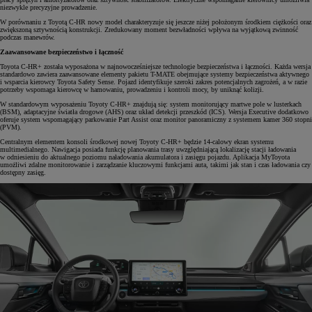
niezwykle precyzyjne prowadzenie.
W porównaniu z Toyotą C-HR nowy model charakteryzuje się jeszcze niżej położonym środkiem ciężkości oraz
zwiększoną sztywnością konstrukcji. Zredukowany moment bezwładności wpływa na wyjątkową zwinność
podczas manewrów.
Zaawansowane bezpieczeństwo i łączność
Toyota C-HR+ została wyposażona w najnowocześniejsze technologie bezpieczeństwa i łączności. Każda wersja
standardowo zawiera zaawansowane elementy pakietu T-MATE obejmujące systemy bezpieczeństwa aktywnego
i wsparcia kierowcy Toyota Safety Sense. Pojazd identyfikuje szeroki zakres potencjalnych zagrożeń, a w razie
potrzeby wspomaga kierowcę w hamowaniu, prowadzeniu i kontroli mocy, by uniknąć kolizji.
W standardowym wyposażeniu Toyoty C-HR+ znajdują się: system monitorujący martwe pole w lusterkach
(BSM), adaptacyjne światła drogowe (AHS) oraz układ detekcji przeszkód (ICS). Wersja Executive dodatkowo
oferuje system wspomagający parkowanie Part Assist oraz monitor panoramiczny z systemem kamer 360 stopni
(PVM).
Centralnym elementem konsoli środkowej nowej Toyoty C-HR+ będzie 14-calowy ekran systemu
multimedialnego. Nawigacja posiada funkcję planowania trasy uwzględniającą lokalizację stacji ładowania
w odniesieniu do aktualnego poziomu naładowania akumulatora i zasięgu pojazdu. Aplikacja MyToyota
umożliwi zdalne monitorowanie i zarządzanie kluczowymi funkcjami auta, takimi jak stan i czas ładowania czy
dostępny zasięg.