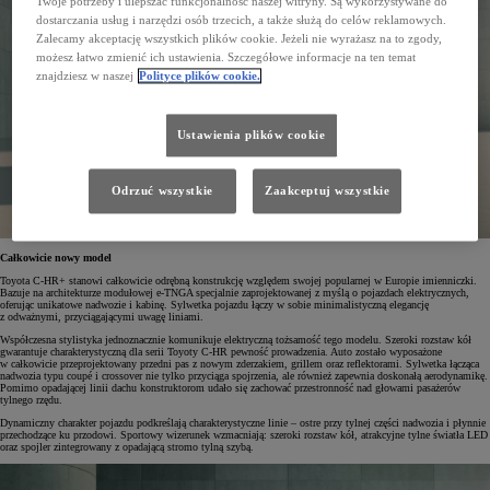
Twoje potrzeby i ulepszać funkcjonalność naszej witryny. Są wykorzystywane do
dostarczania usług i narzędzi osób trzecich, a także służą do celów reklamowych.
Zalecamy akceptację wszystkich plików cookie. Jeżeli nie wyrażasz na to zgody,
możesz łatwo zmienić ich ustawienia. Szczegółowe informacje na ten temat
znajdziesz w naszej
Polityce plików cookie.
Ustawienia plików cookie
Odrzuć wszystkie
Zaakceptuj wszystkie
Całkowicie nowy model
Toyota C-HR+ stanowi całkowicie odrębną konstrukcję względem swojej popularnej w Europie imienniczki.
Bazuje na architekturze modułowej e-TNGA specjalnie zaprojektowanej z myślą o pojazdach elektrycznych,
oferując unikatowe nadwozie i kabinę. Sylwetka pojazdu łączy w sobie minimalistyczną elegancję
z odważnymi, przyciągającymi uwagę liniami.
Współczesna stylistyka jednoznacznie komunikuje elektryczną tożsamość tego modelu. Szeroki rozstaw kół
gwarantuje charakterystyczną dla serii Toyoty C-HR pewność prowadzenia. Auto zostało wyposażone
w całkowicie przeprojektowany przedni pas z nowym zderzakiem, grillem oraz reflektorami. Sylwetka łącząca
nadwozia typu coupé i crossover nie tylko przyciąga spojrzenia, ale również zapewnia doskonałą aerodynamikę.
Pomimo opadającej linii dachu konstruktorom udało się zachować przestronność nad głowami pasażerów
tylnego rzędu.
Dynamiczny charakter pojazdu podkreślają charakterystyczne linie – ostre przy tylnej części nadwozia i płynnie
przechodzące ku przodowi. Sportowy wizerunek wzmacniają: szeroki rozstaw kół, atrakcyjne tylne światła LED
oraz spojler zintegrowany z opadającą stromo tylną szybą.