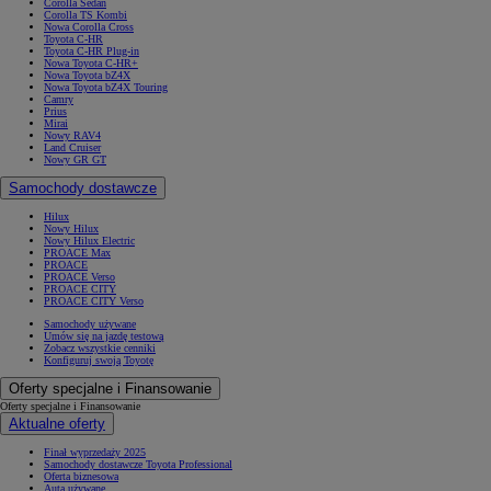
Corolla Sedan
Corolla TS Kombi
Nowa Corolla Cross
Toyota C-HR
Toyota C-HR Plug-in
Nowa Toyota C-HR+
Nowa Toyota bZ4X
Nowa Toyota bZ4X Touring
Camry
Prius
Mirai
Nowy RAV4
Land Cruiser
Nowy GR GT
Samochody dostawcze
Hilux
Nowy Hilux
Nowy Hilux Electric
PROACE Max
PROACE
PROACE Verso
PROACE CITY
PROACE CITY Verso
Samochody używane
Umów się na jazdę testową
Zobacz wszystkie cenniki
Konfiguruj swoją Toyotę
Oferty specjalne i Finansowanie
Oferty specjalne i Finansowanie
Aktualne oferty
Finał wyprzedaży 2025
Samochody dostawcze Toyota Professional
Oferta biznesowa
Auta używane