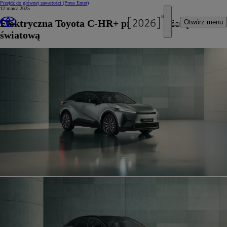
Przejdź do głównej zawartości
(Press Enter)
12 marca 2025
Elektryczna Toyota C-HR+ przed premierą
Otwórz menu
światową