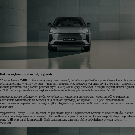
Kabina większa niż standardy segmentu
Wnętrze Toyoty C-HR+ oferuje wyjątkową przestronność, dodatkowo podkreśloną przez eleganckie ambientowe
oświetlenie LED. Wymiary pojazdu – 4520 mm długości przy rozstawie osi sięgającym 2750 mm – zapewniają
znaczną przestrzeń nad głowami podróżujących. Odległość między pierwszym a drugim rzędem siedzeń wynosi
aż 900 mm, co przekłada się na większą swobodę niż w typowych pojazdach segmentu C-SUV.
Szczególną uwagę poświęcono jakości wykończenia i wrażeniom zmysłowym. Przestronność w połączeniu
z doskonałą widocznością we wszystkich kierunkach sprawiają, że Toyota C-HR+ jest wszechstronnym
i komfortowym pojazdem codziennego użytku. Bagażnik o pojemności 416 litrów dodatkowo podnosi walory
praktyczne.
Wyposażenie Toyoty C-HR+ dowodzi, że projektanci myśleli o potrzebach wszystkich użytkowników. Kabina
zawiera dwie bezprzewodowe ładowarki do smartfonów, a pasażerowie tylnej kanapy mają do dyspozycji własne
porty USB oraz panel klimatyzacji. Dach panoramiczny zapewnia obfite doświetlenie wnętrza naturalnym
światłem.