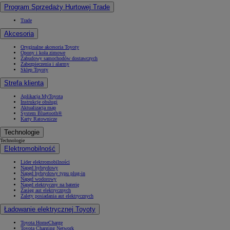
Program Sprzedaży Hurtowej Trade
Trade
Akcesoria
Oryginalne akcesoria Toyoty
Opony i koła zimowe
Zabudowy samochodów dostawczych
Zabezpieczenia i alarmy
Sklep Toyoty
Strefa klienta
Aplikacja MyToyota
Instrukcje obsługi
Aktualizacja map
System Bluetooth®
Karty Ratownicze
Technologie
Technologie
Elektromobilność
Lider elektromobilności
Napęd hybrydowy
Napęd hybrydowy typu plug-in
Napęd wodorowy
Napęd elektryczny na baterię
Zasięg aut elektrycznych
Zalety posiadania aut elektrycznych
Ładowanie elektrycznej Toyoty
Toyota HomeCharge
Toyota Charging Network