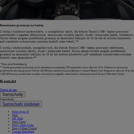
Rozszerzona gwarancja na baterię
Z myślą o komforcie użytkowników, w szczególności takich, dla których Toyota C-HR+ będzie pierwszym
samochodem z napędem elektrycznym, zastosowano wysokiej jakości, trwałe i niezawodne baterie. Dodatkowo
Toyota oferuje program przedłużonej gwarancji na akumulator trakcyjny do 10 lat lub do miliona kilometrów
pod warunkiem wykonywania corocznej kontroli stanu baterii. **
Z myślą o użytkownikach, szczególnie tych, dla których Toyota C-HR+ będzie pierwszym elektrykiem,
zastosowano wysokiej jakości, trwałe i niezawodne baterie. Toyota oferuje również program przedłużonej
gwarancji na akumulator trakcyjny do 10 lat lub miliona kilometrów pod warunkiem wykonywania corocznej
kontroli stanu akumulatora.**
* Dane przed homologacją
** Toyota gwarantuje zachowanie przez akumulator przynajmniej 70% pojemności przez okres do 10 lat. Podstawowa gwarancja
producencka obowiązuje przez 8 lat lub 160 000 km z możliwością przedłużenia w ramach Battery Care Program na okres do 10 lat lub
1 000 000 km przy zachowaniu warunku corocznych przeglądów stanu baterii w Autoryzowanych Stacjach Dilerskich Toyoty.
Kontakt
Napisz do nas
Samochody
Samochody
Samochody osobowe
Nowe Aygo X
Yaris
GR Yaris
Yaris Cross
Nowy Yaris Cross
Nowy Urban Cruiser
Corolla Hatchback