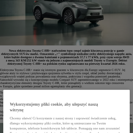
Nowa elektryczna Toyota C-HR+ nadwoziem typu coupé zajmie kluczową pozycję w gamie
elektrycznych SUV-ów marki. Oznaczenie „+" symbolizuje unikalne cechy elektrycznego napędu auta,
które będzie dostępne z dwoma bateriami o pojemnościach 57,7 i 77 kWh, przy czym wersja AWD
z mocą 343 KM/252 kW stanie się jednym z najmocniejszych modeli Toyoty w Europie. Debiut
elektrycznej Toyoty C-HR+ na polskim rynku zaplanowano na pierwszy kwartał 2026 roku.
Elektryczna Toyota C-HR+ stanie się istotnym graczem w kluczowym dla Europy segmencie C-SUV. Jej
główne atuty to stylowa i przykuwająca spojrzenia sylwetka w stylu coupé, układ jezdny dostarczający
wyjątkowych wrażeń podczas prowadzenia oraz obszerna, praktyczna i wygodna przestrzeń pasażerska.
Samochód wywodzi się z koncepcyjnego modelu Compact SUV zaprezentowanego w 2022 roku i reinterpretuje
charakterystyczne elementy designu Toyoty C-HR, które przesądziły o wielkim sukcesie tego crossovera
w Europie, gdzie sprzedano ponad milion egzemplarzy obu generacji.
Toyota C-HR+ zadebiutuje w wybranych krajach europejskich pod koniec 2025 roku, a w Polsce pojawi się
w pierwszym kwartale 2026 roku. Wraz z modelami Urban Cruiser oraz bZ4X stworzy kompletną ofertę aut
elektrycznych w strategicznych segmentach B-SUV, C-SUV i D-SUV. Zgodnie z filozofią marki samochód
będzie oferowany z wyborem dwóch pojemności akumulatorów oraz opcją napędu na przednią oś lub wszystkie
Wykorzystujemy pliki cookie, aby ulepszyć naszą
koła.
witrynę
Wprowadzenie do oferty kolejnego pojazdu z bateryjnym napędem elektrycznym w postaci Toyoty C-HR+
stanowi element wielotorowej strategii producenta, który dąży do osiągnięcia neutralności węglowej w Europie
Chcemy ułatwić Ci korzystanie z naszej strony i usprawnić świadczenie usług,
do 2035 roku, łącząc w swojej ofercie hybrydy, hybrydy plug-in oraz samochody elektryczne zasilane wodorem.
dlatego wykorzystujemy pliki cookie, które są umieszczane na Twoim
komputerze, telefonie komórkowym lub tablecie. Pomagają one nam zrozumieć