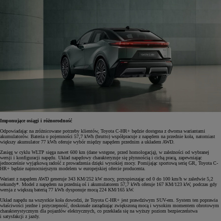
Imponujące osiągi i różnorodność
Odpowiadając na zróżnicowane potrzeby klientów, Toyota C-HR+ będzie dostępna z dwoma wariantami
akumulatorów. Bateria o pojemności 57,7 kWh (brutto) współpracuje z napędem na przednie koła, natomiast
większy akumulator 77 kWh oferuje wybór między napędem przednim a układem AWD.
Zasięg w cyklu WLTP sięga nawet 600 km (dane wstępne, przed homologacją), w zależności od wybranej
wersji i konfiguracji napędu. Układ napędowy charakteryzuje się płynnością i cichą pracą, zapewniając
jednocześnie wyjątkową radość z prowadzenia dzięki wysokiej mocy. Pomijając sportową serię GR, Toyota C-
HR+ będzie najmocniejszym modelem w europejskiej ofercie producenta.
Wariant z napędem AWD generuje 343 KM/252 kW mocy, przyspieszając od 0 do 100 km/h w zaledwie 5,2
sekundy*. Model z napędem na przednią oś i akumulatorem 57,7 kWh oferuje 167 KM/123 kW, podczas gdy
wersja z większą baterią 77 kWh dysponuje mocą 224 KM/165 kW.
Układ napędu na wszystkie koła dowodzi, że Toyota C-HR+ jest prawdziwym SUV-em. System ten poprawia
właściwości jezdne i przyczepność, doskonale zarządzając zwiększoną mocą i wysokim momentem obrotowym
charakterystycznym dla pojazdów elektrycznych, co przekłada się na wyższy poziom bezpieczeństwa
i satysfakcji z jazdy.