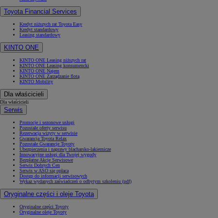
Toyota Financial Services
Kredyt niższych rat Toyota Easy
Kredyt standardowy
Leasing standardowy
KINTO ONE
KINTO ONE Leasing niższych rat
KINTO ONE Leasing konsumencki
KINTO ONE Najem
KINTO ONE Zarządzanie flotą
KINTO Mobility
Dla właścicieli
Dla właścicieli
Serwis
Promocje i sezonowe usługi
Pozostałe oferty serwisu
Rezerwacja wizyty w serwisie
Gwarancja Toyota Relax
Pozostałe Gwarancje Toyoty
Ubezpieczenia i naprawy blacharsko-lakiernicze
Innowacyjne usługi dla Twojej wygody
Bezpłatne Akcje Serwisowe
Serwis Dobrych Cen
Serwis w ASO się opłaca
Dostęp do informacji serwisowych
Wykaz wydanych zaświadczeń o odbytym szkoleniu (pdf)
Oryginalne części i oleje Toyota
Oryginalne części Toyoty
Oryginalne oleje Toyoty