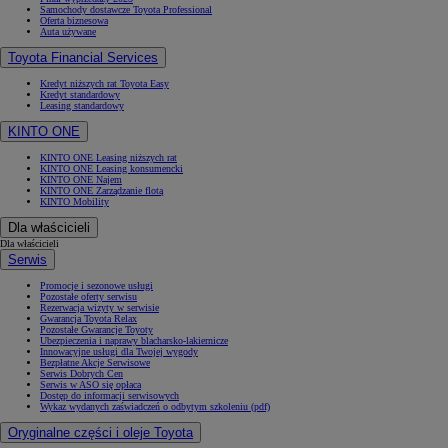
Samochody dostawcze Toyota Professional
Oferta biznesowa
Auta używane
Toyota Financial Services
Kredyt niższych rat Toyota Easy
Kredyt standardowy
Leasing standardowy
KINTO ONE
KINTO ONE Leasing niższych rat
KINTO ONE Leasing konsumencki
KINTO ONE Najem
KINTO ONE Zarządzanie flotą
KINTO Mobility
Dla właścicieli
Dla właścicieli
Serwis
Promocje i sezonowe usługi
Pozostałe oferty serwisu
Rezerwacja wizyty w serwisie
Gwarancja Toyota Relax
Pozostałe Gwarancje Toyoty
Ubezpieczenia i naprawy blacharsko-lakiernicze
Innowacyjne usługi dla Twojej wygody
Bezpłatne Akcje Serwisowe
Serwis Dobrych Cen
Serwis w ASO się opłaca
Dostęp do informacji serwisowych
Wykaz wydanych zaświadczeń o odbytym szkoleniu (pdf)
Oryginalne części i oleje Toyota