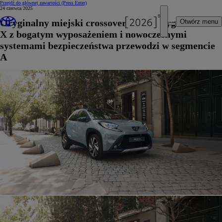
Przejdź do głównej zawartości
(Press Enter)
24 czerwca 2025
Oryginalny miejski crossover Toyota Aygo
Otwórz menu
X z bogatym wyposażeniem i nowoczesnymi
systemami bezpieczeństwa przewodzi w segmencie
A