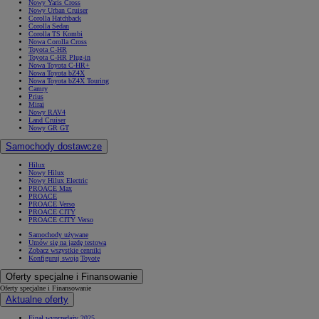
Nowy Yaris Cross
Nowy Urban Cruiser
Corolla Hatchback
Corolla Sedan
Corolla TS Kombi
Nowa Corolla Cross
Toyota C-HR
Toyota C-HR Plug-in
Nowa Toyota C-HR+
Nowa Toyota bZ4X
Nowa Toyota bZ4X Touring
Camry
Prius
Mirai
Nowy RAV4
Land Cruiser
Nowy GR GT
Samochody dostawcze
Hilux
Nowy Hilux
Nowy Hilux Electric
PROACE Max
PROACE
PROACE Verso
PROACE CITY
PROACE CITY Verso
Samochody używane
Umów się na jazdę testową
Zobacz wszystkie cenniki
Konfiguruj swoją Toyotę
Oferty specjalne i Finansowanie
Oferty specjalne i Finansowanie
Aktualne oferty
Finał wyprzedaży 2025