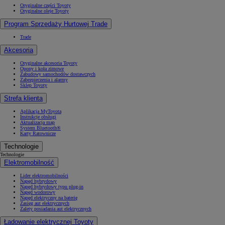
Oryginalne części Toyoty
Oryginalne oleje Toyoty
Program Sprzedaży Hurtowej Trade
Trade
Akcesoria
Oryginalne akcesoria Toyoty
Opony i koła zimowe
Zabudowy samochodów dostawczych
Zabezpieczenia i alarmy
Sklep Toyoty
Strefa klienta
Aplikacja MyToyota
Instrukcje obsługi
Aktualizacja map
System Bluetooth®
Karty Ratownicze
Technologie
Technologie
Elektromobilność
Lider elektromobilności
Napęd hybrydowy
Napęd hybrydowy typu plug-in
Napęd wodorowy
Napęd elektryczny na baterię
Zasięg aut elektrycznych
Zalety posiadania aut elektrycznych
Ładowanie elektrycznej Toyoty