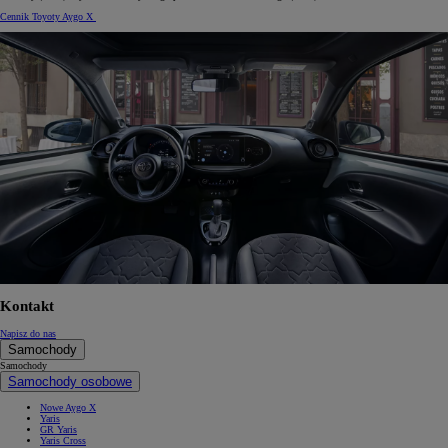
Cennik Toyoty Aygo X
Kontakt
Napisz do nas
Samochody
Samochody
Samochody osobowe
Nowe Aygo X
Yaris
GR Yaris
Yaris Cross