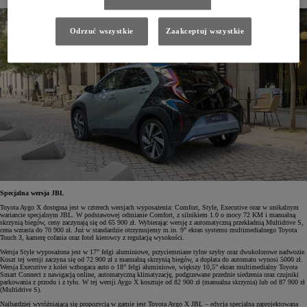
Odrzuć wszystkie
Zaakceptuj wszystkie
Specjalna wersja JBL
Toyota Aygo X dostępna jest w czterech wersjach wyposażenia: Comfort, Style, Executive oraz w unikalnym
wariancie specjalnym JBL. W podstawowej odmianie Comfort, z silnikiem 1.0 o mocy 72 KM i manualną
skrzynią biegów, ceny zaczynają się od 65 900 zł. Wybierając wersję z automatyczną przekładnią Multidrive S,
cena wzrasta do 70 900 zł. Już w standardzie otrzymujemy m.in. 9” ekran systemu multimedialnego Toyota
Touch 3, kamerę cofania oraz fotel kierowcy z regulacją wysokości.
Wersja Style wyposażona jest w 17” felgi aluminiowe, przyciemniane tylne szyby oraz dwukolorowe nadwozie.
Koszt tej wersji zaczyna się od 72 900 zł z manualną skrzynią biegów, a dopłata do automatu wynosi 5000 zł.
Wersja Executive z kolei wzbogaca auto o 18” felgi aluminiowe, większy 10,5” ekran multimedialny Toyota
Smart Connect z nawigacją online, automatyczną klimatyzację, podgrzewane przednie siedzenia oraz czujniki
parkowania z przodu i z tyłu. W tej wersji Aygo X kosztuje od 82 900 zł (manualna skrzynia) lub od 87 900 zł
(Multidrive S).
Najbardziej wyróżniającą się propozycją w gamie jest Toyota Aygo X JBL – edycja specjalna zaprojektowana