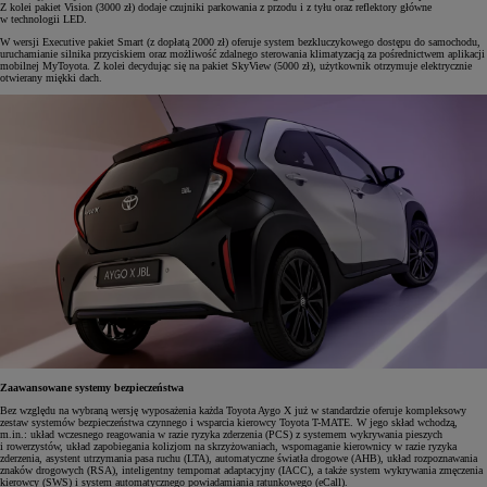
Z kolei pakiet Vision (3000 zł) dodaje czujniki parkowania z przodu i z tyłu oraz reflektory główne
w technologii LED.
W wersji Executive pakiet Smart (z dopłatą 2000 zł) oferuje system bezkluczykowego dostępu do samochodu,
uruchamianie silnika przyciskiem oraz możliwość zdalnego sterowania klimatyzacją za pośrednictwem aplikacji
mobilnej MyToyota. Z kolei decydując się na pakiet SkyView (5000 zł), użytkownik otrzymuje elektrycznie
otwierany miękki dach.
Zaawansowane systemy bezpieczeństwa
Bez względu na wybraną wersję wyposażenia każda Toyota Aygo X już w standardzie oferuje kompleksowy
zestaw systemów bezpieczeństwa czynnego i wsparcia kierowcy Toyota T-MATE. W jego skład wchodzą,
m.in.: układ wczesnego reagowania w razie ryzyka zderzenia (PCS) z systemem wykrywania pieszych
i rowerzystów, układ zapobiegania kolizjom na skrzyżowaniach, wspomaganie kierownicy w razie ryzyka
zderzenia, asystent utrzymania pasa ruchu (LTA), automatyczne światła drogowe (AHB), układ rozpoznawania
znaków drogowych (RSA), inteligentny tempomat adaptacyjny (IACC), a także system wykrywania zmęczenia
kierowcy (SWS) i system automatycznego powiadamiania ratunkowego (eCall).