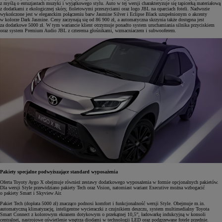
z myślą o entuzjastach muzyki i wyjątkowego stylu. Auto w tej wersji charakteryzuje się tapicerką materiałową
z dodatkami z ekologicznej skóry, fioletowymi przeszyciami oraz logo JBL na oparciach foteli. Nadwozie
wykończone jest w eleganckim połączeniu barw Jasmine Silver i Eclipse Black uzupełnionym o akcenty
w kolorze Dark Jasmine. Ceny zaczynają się od 86 900 zł, a automatyczna skrzynia także dostępna jest
za dodatkowe 5000 zł. W tym wariancie klient otrzymuje ponadto system uruchamiania silnika przyciskiem
oraz system Premium Audio JBL z czterema głośnikami, wzmacniaczem i subwooferem.
Pakiety specjalne podwyższające standard wyposażenia
Oferta Toyoty Aygo X obejmuje również zestawy dodatkowego wyposażenia w formie opcjonalnych pakietów.
Dla wersji Style przewidziano pakiety Tech oraz Vision, natomiast wariant Executive można wzbogacić
o pakiety Smart i Skyview Air.
Pakiet Tech (dopłata 5000 zł) znacząco podnosi komfort i funkcjonalność wersji Style. Obejmuje m.in.
automatyczną klimatyzację, inteligentne wycieraczki z czujnikiem deszczu, system multimedialny Toyota
Smart Connect z kolorowym ekranem dotykowym o przekątnej 10,5”, ładowarkę indukcyjną w konsoli
centralnej, nastrojowe oświetlenie wnętrza diodami w technologii LED oraz podgrzewane fotele przednie.